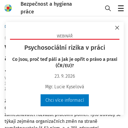
Bezpečnost a hygiena
práce
Menu
Domů
Bezpečnost a hygiena práce
WEBINÁŘ
PRACOVNÍ PRÁVO
+ PŘIDAT VLASTNÍ
Výpověď ze zdravotních důvodů
Psychosociální rizika v práci
a pracovní úraz
Co jsou, proč teď pálí a jak je opřít o právo a praxi
(ČR/EU)?
JUDr. Eva Dandová
23. 9. 2026
Vydáno
:
21. 4. 2026
35 minut čtení
Mgr. Lucie Kyselová
Zdroj
:
Bezpečnost a hygiena práce 5/2026
Chci více informací
Zákoník práce (zákon č. 262/2006 Sb.) vymezuje celkem
osm výpovědních důvodů, na jejichž základě může
zaměstnavatel rozvázat pracovní poměr. Tyto důvody se
týkají zejména organizačních změn na straně