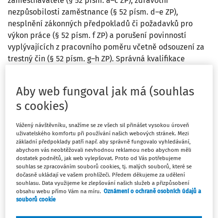
zaměstnavatele (§ 52 písm. a–c ZP), zdravotní
nezpůsobilosti zaměstnance (§ 52 písm. d–e ZP),
nesplnění zákonných předpokladů či požadavků pro
výkon práce (§ 52 písm. f ZP) a porušení povinností
vyplývajících z pracovního poměru včetně odsouzení za
trestný čin (§ 52 písm. g–h ZP). Správná kvalifikace
výpovědního důvodu je zásadní pro platnost výpovědi,
nárok na odstupné i případné pracovněprávní spory.
Aby web fungoval jak má (souhlas
s cookies)
Každý zákonem připuštěný důvod pro zaměstnavatele s
sebou nese nějaké podmínky, které musí být splněny, aby
Vážený návštěvníku, snažíme se ze všech sil přinášet vysokou úroveň
mohlo na jeho základě dojít k platnému rozvázání
uživatelského komfortu při používání našich webových stránek. Mezi
základní předpoklady patří např. aby správně fungovalo vyhledávání,
pracovního poměru. Zaměstnavatel musí proto pamatovat
abychom vás neobtěžovali nevhodnou reklamou nebo abychom měli
na jejich dodržení stejně jako náležitě skutkové vymezení
dostatek podnětů, jak web vylepšovat. Proto od Vás potřebujeme
souhlas se zpracováním souborů cookies, tj. malých souborů, které se
výpovědního důvodu. Použití konkrétního výpovědního
dočasně ukládají ve vašem prohlížeči. Předem děkujeme za udělení
důvodu navíc může založit zaměstnanci právo na plnění
souhlasu. Data využijeme ke zlepšování našich služeb a přizpůsobení
obsahu webu přímo Vám na míru.
Oznámení o ochraně osobních údajů a
spojené se skončením pracovního poměru (typicky na
souborů cookie
odstupné nebo na jednorázovou náhradu), popř. ovlivňuje