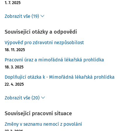
1. 7. 2025
stavu, jež vznikly při výkonu práce nepříznivým působením
podmínek, za nichž vznikají nemoci z povolání, avšak
Zobrazit vše (19)
nedosahují takového stupně poškození zdravotního stavu,
který lze posoudit jako nemoc z povolání, a další výkon
Související otázky a odpovědi
práce za stejných podmínek by vedl ke vzniku nemoci z
povolání).
Výpověď pro zdravotní nezpůsobilost
18. 11. 2025
U výpovědního důvodu podle
§ 52 písm. e) ZP
spočívala
Pracovní úraz a mimořádná lékařská prohlídka
příčina dlouhodobého pozbytí zdravotní způsobilosti zamě
18. 3. 2025
Doplňující otázka k - Mimořádná lékařská prohlídka
22. 4. 2025
Zobrazit vše (20)
Související pracovní situace
Změny v seznamu nemocí z povolání