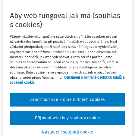
jinou práci a výpovědní doba činí 2 měsíce. Bude tedy
doma a bude pobírat náhradu ve výši průměrného
Aby web fungoval jak má (souhlas
výdělku po dobu výpovědní doby? 2. Přepokládám, že na
odstupné v tomto případě nemá nárok. 3. Pokud by chtěl
s cookies)
zaměstnanec ukončit pracovním poměr okamžitě, má
nárok na vyplacení náhrady ve výši 2násobku, jako je
Vážený návštěvníku, snažíme se ze všech sil přinášet vysokou úroveň
výpovědní doba nebo ne? 4. Lze se zaměstnancem v
uživatelského komfortu při používání našich webových stránek. Mezi
základní předpoklady patří např. aby správně fungovalo vyhledávání,
tomto případě ukončit i dohodou dle § 49 zákoníku
abychom vás neobtěžovali nevhodnou reklamou nebo abychom měli
práce? Není to protiprávní?
dostatek podnětů, jak web vylepšovat. Proto od Vás potřebujeme
souhlas se zpracováním souborů cookies, tj. malých souborů, které se
dočasně ukládají ve vašem prohlížeči. Předem děkujeme za udělení
Odpověď
souhlasu. Data využijeme ke zlepšování našich služeb a přizpůsobení
obsahu webu přímo Vám na míru.
Oznámení o ochraně osobních údajů a
souborů cookie
Máte předplatné?
Přihlaste se
Zamítnout vše kromě nutných cookies
Přijmout všechny soubory cookie
Tento dokument je jen pro
Nastavení souborů cookie