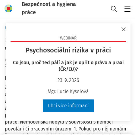
Bezpečnost a hygiena
práce
Menu
Domů
Otázky a odpovědi
WEBINÁŘ
+ PŘIDAT VLASTNÍ
Výpověď pro zdravotní nezpůsobilost
Psychosociální rizika v práci
OaO ID
:
56115
Co jsou, proč teď pálí a jak je opřít o právo a praxi
Zodpovězeno
:
11. 11. 2025
(ČR/EU)?
Plné znění otázky
23. 9. 2026
Zaměstnanec byl rok v nemocenské, nyní se vrátil a
Mgr. Lucie Kyselová
závodní lékař vystavil posudek, že dlouhodobě pozbyl
zdravotní způsobilost. Protože nemáme pro
Chci více informací
zaměstnance jinou práci, na kterou bychom ho mohli
převést, chceme mu dát výpověď dle § 52e zákoníku
práce. Nemocenská nebyla v souvislosti s nemoci
povolání či pracovním úrazem. 1. Pokud pro něj nemám