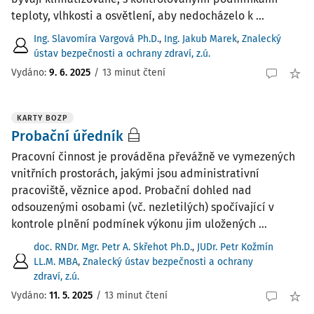
teploty, vlhkosti a osvětlení, aby nedocházelo k ...
Ing. Slavomíra Vargová Ph.D.
,
Ing. Jakub Marek
,
Znalecký
ústav bezpečnosti a ochrany zdraví, z.ú.
Vydáno:
9. 6. 2025
/
13 minut čtení
KARTY BOZP
Probační úředník
Pracovní činnost je prováděna převážně ve vymezených
vnitřních prostorách, jakými jsou administrativní
pracoviště, věznice apod. Probační dohled nad
odsouzenými osobami (vč. nezletilých) spočívající v
kontrole plnění podmínek výkonu jim uložených ...
doc. RNDr. Mgr. Petr A. Skřehot Ph.D.
,
JUDr. Petr Kožmín
LL.M. MBA
,
Znalecký ústav bezpečnosti a ochrany
zdraví, z.ú.
Vydáno:
11. 5. 2025
/
13 minut čtení