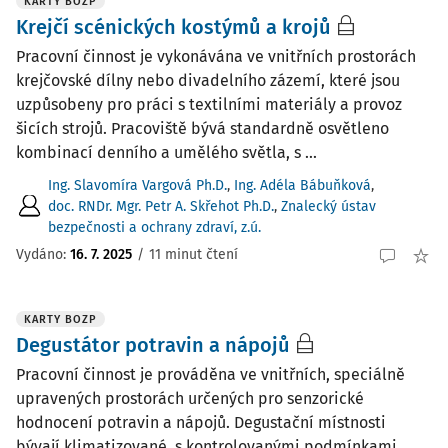
KARTY BOZP
Krejčí scénických kostýmů a krojů
Pracovní činnost je vykonávána ve vnitřních prostorách
krejčovské dílny nebo divadelního zázemí, které jsou
uzpůsobeny pro práci s textilními materiály a provoz
šicích strojů. Pracoviště bývá standardně osvětleno
kombinací denního a umělého světla, s ...
Ing. Slavomíra Vargová Ph.D.
,
Ing. Adéla Bábuňková
,
doc. RNDr. Mgr. Petr A. Skřehot Ph.D.
,
Znalecký ústav
bezpečnosti a ochrany zdraví, z.ú.
Vydáno:
16. 7. 2025
/
11 minut čtení
KARTY BOZP
Degustátor potravin a nápojů
Pracovní činnost je prováděna ve vnitřních, speciálně
upravených prostorách určených pro senzorické
hodnocení potravin a nápojů. Degustační místnosti
bývají klimatizované, s kontrolovanými podmínkami