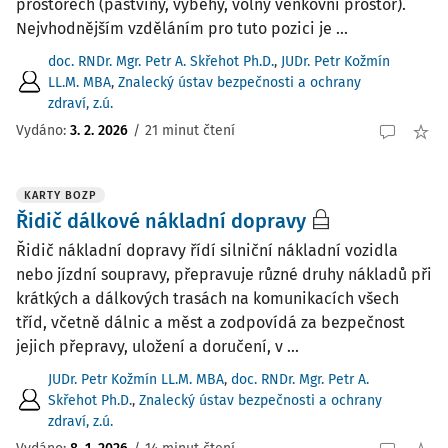
prostorech (pastviny, výběhy, volný venkovní prostor).
Nejvhodnějším vzděláním pro tuto pozici je ...
doc. RNDr. Mgr. Petr A. Skřehot Ph.D.
,
JUDr. Petr Kožmín
LL.M. MBA
,
Znalecký ústav bezpečnosti a ochrany
zdraví, z.ú.
Vydáno:
3. 2. 2026
/
21 minut čtení
KARTY BOZP
Řidič dálkové nákladní dopravy
Řidič nákladní dopravy řídí silniční nákladní vozidla
nebo jízdní soupravy, přepravuje různé druhy nákladů při
krátkých a dálkových trasách na komunikacích všech
tříd, včetně dálnic a měst a zodpovídá za bezpečnost
jejich přepravy, uložení a doručení, v ...
JUDr. Petr Kožmín LL.M. MBA
,
doc. RNDr. Mgr. Petr A.
Skřehot Ph.D.
,
Znalecký ústav bezpečnosti a ochrany
zdraví, z.ú.