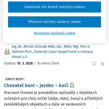
KARTY BOZP
Zamítnout vše kromě nutných cookies
Energetický specialista
Charakteristickým místem výkonu práce jsou vnitřní a
vnější prostory budov a také venkovní prostředí, často
Přijmout všechny soubory cookie
v náročném terénu. Zpracovávání získaných informací a
naměřených dat je následně prováděno na
Nastavení souborů cookie
administrativním pracovišti, kde jsou prováděny ...
Ing. Bc. Michal Zelenák MBA
,
doc. RNDr. Mgr. Petr A.
Skřehot Ph.D.
,
Znalecký ústav bezpečnosti a ochrany
zdraví, z.ú.
Vydáno:
10. 3. 2026
/
10 minut čtení
KARTY BOZP
Chovatel koní – jezdec – kočí
Pracovní činnost je prováděna nejčastěji v objektech
určených pro chov zvířat (stáje, stání, boxy) a přilehlých
zemědělských objektech a dále ve venkovních