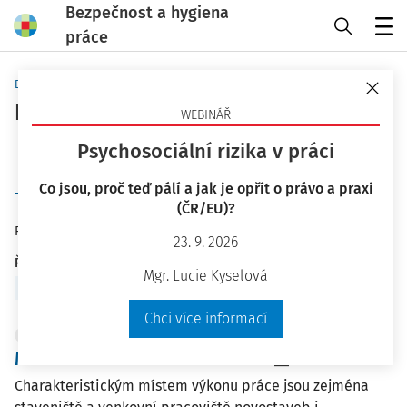
Bezpečnost a hygiena
práce
Menu
Domů
Praktické nástroje
Karty BOZP
WEBINÁŘ
Psychosociální rizika v práci
Filtr
Co jsou, proč teď pálí a jak je opřít o právo a praxi
(ČR/EU)?
127
Počet vyhledaných dokumentů:
23. 9. 2026
Řadit podle
:
Mgr. Lucie Kyselová
Nejnovější
Nejstarší
Chci více informací
KARTY BOZP
Montér stavebních konstrukcí
Charakteristickým místem výkonu práce jsou zejména