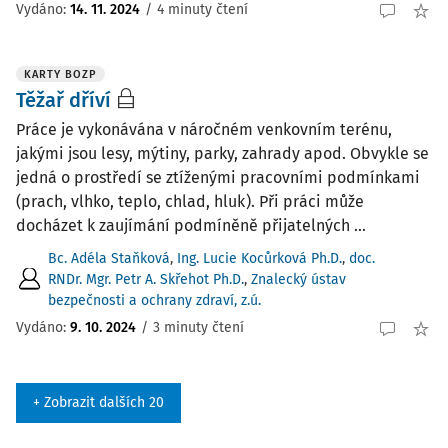
Vydáno:
14. 11. 2024
/
4 minuty čtení
KARTY BOZP
Těžař dříví
Práce je vykonávána v náročném venkovním terénu,
jakými jsou lesy, mýtiny, parky, zahrady apod. Obvykle se
jedná o prostředí se ztíženými pracovními podmínkami
(prach, vlhko, teplo, chlad, hluk). Při práci může
docházet k zaujímání podmíněně přijatelných ...
Bc. Adéla Staňková
,
Ing. Lucie Kocůrková Ph.D.
,
doc.
RNDr. Mgr. Petr A. Skřehot Ph.D.
,
Znalecký ústav
bezpečnosti a ochrany zdraví, z.ú.
Vydáno:
9. 10. 2024
/
3 minuty čtení
+ Zobrazit dalších 20