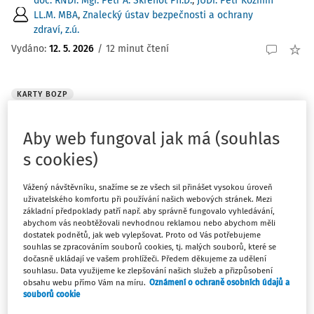
doc. RNDr. Mgr. Petr A. Skřehot Ph.D.
,
JUDr. Petr Kožmín
LL.M. MBA
,
Znalecký ústav bezpečnosti a ochrany
zdraví, z.ú.
Vydáno:
12. 5. 2026
/
12 minut čtení
KARTY BOZP
Stavbyvedoucí
Práce je vykonávána na staveništi zpravidla ve
Aby web fungoval jak má (souhlas
venkovním prostředí se ztíženými pracovními
s cookies)
podmínkami jako je prach, hluk nebo vysoká/nízká
teplota okolního vzduchu. Při chůzi po staveništi je
Vážený návštěvníku, snažíme se ze všech sil přinášet vysokou úroveň
pracovník vystaven působení řadě rizik zejména kontakt
uživatelského komfortu při používání našich webových stránek. Mezi
základní předpoklady patří např. aby správně fungovalo vyhledávání,
...
abychom vás neobtěžovali nevhodnou reklamou nebo abychom měli
dostatek podnětů, jak web vylepšovat. Proto od Vás potřebujeme
Ing. Jakub Marek
,
JUDr. Petr Kožmín LL.M. MBA
,
Znalecký
souhlas se zpracováním souborů cookies, tj. malých souborů, které se
ústav bezpečnosti a ochrany zdraví, z.ú.
dočasně ukládají ve vašem prohlížeči. Předem děkujeme za udělení
souhlasu. Data využijeme ke zlepšování našich služeb a přizpůsobení
Vydáno:
7. 4. 2026
/
12 minut čtení
obsahu webu přímo Vám na míru.
Oznámení o ochraně osobních údajů a
souborů cookie