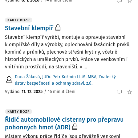
Vydáno:
8. 1. 2026
/
14 minut čtení
KARTY BOZP
Stavební klempíř
Stavební klempíř vyrábí, montuje a opravuje stavební
klempířské díly a výrobky, oplechování fasádních prvků,
komínů a průniků, plechové střešní krytiny, včetně
historických a uměleckých prvků. Práce ve venkovním i
vnitřním prostředí, na staveništi, v ...
Dana Žáková
,
JUDr. Petr Kožmín LL.M. MBA
,
Znalecký
ústav bezpečnosti a ochrany zdraví, z.ú.
Vydáno:
11. 12. 2025
/
16 minut čtení
KARTY BOZP
Řidič automobilové cisterny pro přepravu
pohonných hmot (ADR)
Místem výkonu práce řidiče jsou převážně venkovní