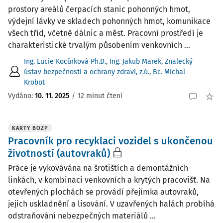
prostory areálů čerpacích stanic pohonných hmot,
výdejní lávky ve skladech pohonných hmot, komunikace
všech tříd, včetně dálnic a měst. Pracovní prostředí je
charakteristické trvalým působením venkovních ...
Ing. Lucie Kocůrková Ph.D.
,
Ing. Jakub Marek
,
Znalecký
ústav bezpečnosti a ochrany zdraví, z.ú.
,
Bc. Michal
Krobot
Vydáno:
10. 11. 2025
/
12 minut čtení
KARTY BOZP
Pracovník pro recyklaci vozidel s ukončenou
životností (autovraků)
Práce je vykovávána na šrotištích a demontážních
linkách, v kombinaci venkovních a krytých pracovišť. Na
otevřených plochách se provádí přejímka autovraků,
jejich uskladnění a lisování. V uzavřených halách probíhá
odstraňování nebezpečných materiálů ...