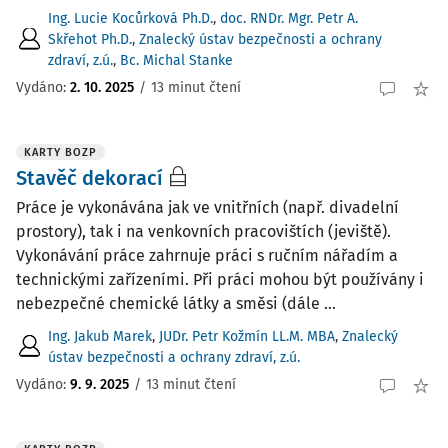
Ing. Lucie Kocůrková Ph.D.
,
doc. RNDr. Mgr. Petr A.
Skřehot Ph.D.
,
Znalecký ústav bezpečnosti a ochrany
zdraví, z.ú.
,
Bc. Michal Stanke
Vydáno:
2. 10. 2025
/
13 minut čtení
KARTY BOZP
Stavěč dekorací
Práce je vykonávána jak ve vnitřních (např. divadelní
prostory), tak i na venkovních pracovištích (jeviště).
Vykonávání práce zahrnuje práci s ručním nářadím a
technickými zařízeními. Při práci mohou být používány i
nebezpečné chemické látky a směsi (dále ...
Ing. Jakub Marek
,
JUDr. Petr Kožmín LL.M. MBA
,
Znalecký
ústav bezpečnosti a ochrany zdraví, z.ú.
Vydáno:
9. 9. 2025
/
13 minut čtení