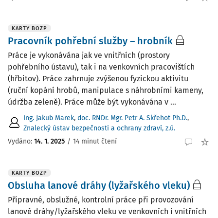
KARTY BOZP
Pracovník pohřební služby – hrobník
Práce je vykonávána jak ve vnitřních (prostory
pohřebního ústavu), tak i na venkovních pracovištích
(hřbitov). Práce zahrnuje zvýšenou fyzickou aktivitu
(ruční kopání hrobů, manipulace s náhrobními kameny,
údržba zeleně). Práce může být vykonávána v ...
Ing. Jakub Marek
,
doc. RNDr. Mgr. Petr A. Skřehot Ph.D.
,
Znalecký ústav bezpečnosti a ochrany zdraví, z.ú.
Vydáno:
14. 1. 2025
/
14 minut čtení
KARTY BOZP
Obsluha lanové dráhy (lyžařského vleku)
Přípravné, obslužné, kontrolní práce při provozování
lanové dráhy/lyžařského vleku ve venkovních i vnitřních