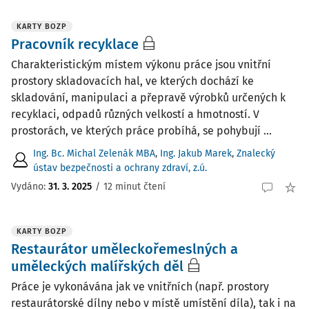
KARTY BOZP
Pracovník recyklace
Charakteristickým místem výkonu práce jsou vnitřní
prostory skladovacích hal, ve kterých dochází ke
skladování, manipulaci a přepravě výrobků určených k
recyklaci, odpadů různých velkostí a hmotností. V
prostorách, ve kterých práce probíhá, se pohybují ...
Ing. Bc. Michal Zelenák MBA
,
Ing. Jakub Marek
,
Znalecký
ústav bezpečnosti a ochrany zdraví, z.ú.
Vydáno:
31. 3. 2025
/
12 minut čtení
KARTY BOZP
Restaurátor uměleckořemeslných a
uměleckých malířských děl
Práce je vykonávána jak ve vnitřních (např. prostory
restaurátorské dílny nebo v místě umístění díla), tak i na