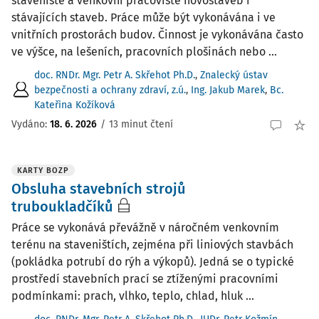
staveniště a venkovní pracoviště novostaveb i
stávajících staveb. Práce může být vykonávána i ve
vnitřních prostorách budov. Činnost je vykonávána často
ve výšce, na lešeních, pracovních plošinách nebo ...
doc. RNDr. Mgr. Petr A. Skřehot Ph.D.
,
Znalecký ústav
bezpečnosti a ochrany zdraví, z.ú.
,
Ing. Jakub Marek
,
Bc.
Kateřina Kožíková
Vydáno:
18. 6. 2026
/
13 minut čtení
KARTY BOZP
Obsluha stavebních strojů
truboukladčíků
Práce se vykonává převážně v náročném venkovním
terénu na staveništích, zejména při liniových stavbách
(pokládka potrubí do rýh a výkopů). Jedná se o typické
prostředí stavebních prací se ztíženými pracovními
podmínkami: prach, vlhko, teplo, chlad, hluk ...