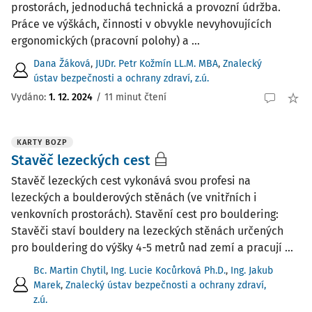
prostorách, jednoduchá technická a provozní údržba.
Práce ve výškách, činnosti v obvykle nevyhovujících
ergonomických (pracovní polohy) a ...
Dana Žáková
,
JUDr. Petr Kožmín LL.M. MBA
,
Znalecký
ústav bezpečnosti a ochrany zdraví, z.ú.
Vydáno:
1. 12. 2024
/
11 minut čtení
KARTY BOZP
Stavěč lezeckých cest
Stavěč lezeckých cest vykonává svou profesi na
lezeckých a boulderových stěnách (ve vnitřních i
venkovních prostorách). Stavění cest pro bouldering:
Stavěči staví bouldery na lezeckých stěnách určených
pro bouldering do výšky 4-5 metrů nad zemí a pracují ...
Bc. Martin Chytil
,
Ing. Lucie Kocůrková Ph.D.
,
Ing. Jakub
Marek
,
Znalecký ústav bezpečnosti a ochrany zdraví,
z.ú.