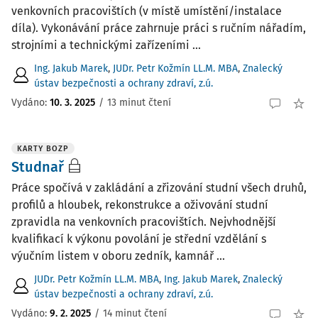
venkovních pracovištích (v místě umístění/instalace
díla). Vykonávání práce zahrnuje práci s ručním nářadím,
strojními a technickými zařízeními ...
Ing. Jakub Marek
,
JUDr. Petr Kožmín LL.M. MBA
,
Znalecký
ústav bezpečnosti a ochrany zdraví, z.ú.
Vydáno:
10. 3. 2025
/
13 minut čtení
KARTY BOZP
Studnař
Práce spočívá v zakládání a zřizování studní všech druhů,
profilů a hloubek, rekonstrukce a oživování studní
zpravidla na venkovních pracovištích. Nejvhodnější
kvalifikací k výkonu povolání je střední vzdělání s
výučním listem v oboru zedník, kamnář ...
JUDr. Petr Kožmín LL.M. MBA
,
Ing. Jakub Marek
,
Znalecký
ústav bezpečnosti a ochrany zdraví, z.ú.
Vydáno:
9. 2. 2025
/
14 minut čtení