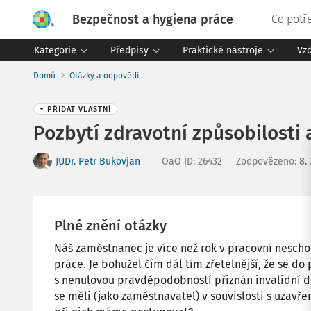
Bezpečnost a hygiena práce
Kategorie
Předpisy
Praktické nástroje
Vz
Domů
Otázky a odpovědi
+ PŘIDAT VLASTNÍ
Pozbytí zdravotní způsobilosti
JUDr. Petr Bukovjan
OaO ID
:
26432
Zodpovězeno
:
8.
Plné znění otázky
Náš zaměstnanec je více než rok v pracovní nescho
práce. Je bohužel čím dál tím zřetelnější, že se d
s nenulovou pravděpodobností přiznán invalidní 
se měli (jako zaměstnavatel) v souvislosti s uzav