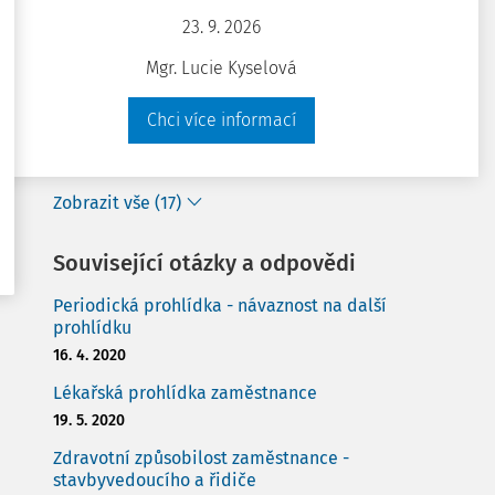
Změny v oblasti pracovnělékařských služeb od
23. 9. 2026
1. 1. 2026
10. 12. 2025
Mgr. Lucie Kyselová
Úprava pracovnělékařských služeb po novele
Chci více informací
právních předpisů, 1. část - novela zákona o ...
10. 1. 2018
Zobrazit vše (17)
Související otázky a odpovědi
Periodická prohlídka - návaznost na další
prohlídku
16. 4. 2020
Lékařská prohlídka zaměstnance
19. 5. 2020
Zdravotní způsobilost zaměstnance -
stavbyvedoucího a řidiče