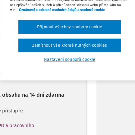
ke zlepšování našich služeb a přizpůsobení obsahu webu přímo Vám na
míru.
Oznámení o ochraně osobních údajů a souborů cookie
Sdílet
Přijmout všechny soubory cookie
Poznámka
Máte předplatné?
Přihlaste se
Zamítnout vše kromě nutných cookies
Nastavení souborů cookie
ro předplatitele
 k obsahu na 14 dní zdarma
e přístup k:
PO a pracovního