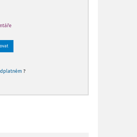
entáře
rovat
edplatném
?