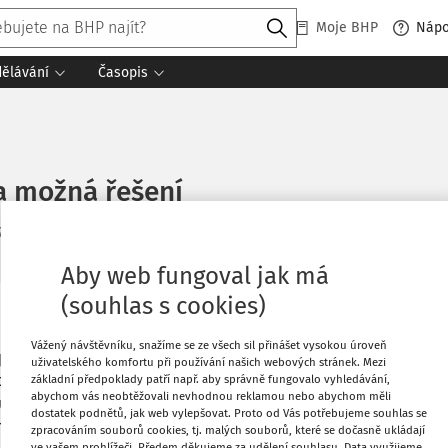
Moje BHP
Náp
dělávání
Časopis
 a možná řešení
 7. 2020
Aby web fungoval jak má
(souhlas s cookies)
Oblíbené
Vážený návštěvníku, snažíme se ze všech sil přinášet vysokou úroveň
pnosti, která nesouvisí s výkonem jeho
uživatelského komfortu při používání našich webových stránek. Mezi
o práce už nebude moci vrátit a bude mu
základní předpoklady patří např. aby správně fungovalo vyhledávání,
Stáhnout
abychom vás neobtěžovali nevhodnou reklamou nebo abychom měli
důchod. Na jaké možné scénáře bychom
dostatek podnětů, jak web vylepšovat. Proto od Vás potřebujeme souhlas se
řeným pracovním poměrem připravit a jak
zpracováním souborů cookies, tj. malých souborů, které se dočasně ukládají
Co
Tisknout
ve vašem prohlížeči. Předem děkujeme za udělení souhlasu. Data využijeme