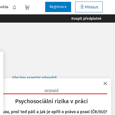
Registrace
ověda
Přihlásit
Koupit předplatné
Všechny expertní odpovědi
WEBINÁŘ
Související články
Psychosociální rizika v práci
Aktuálně z právních předpisů BOZP
7. 2. 2018
 jsou, proč teď pálí a jak je opřít o právo a praxi (ČR/EU)?