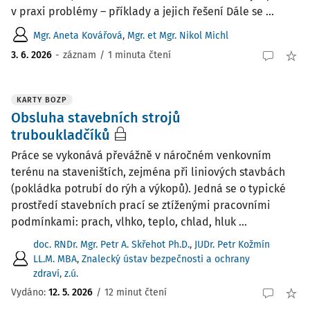
v praxi problémy – příklady a jejich řešení Dále se ...
Mgr. Aneta Kovářová
,
Mgr. et Mgr. Nikol Michl
3. 6. 2026
-
záznam
/
1 minuta čtení
KARTY BOZP
Obsluha stavebních strojů
truboukladčíků
Práce se vykonává převážně v náročném venkovním
terénu na staveništích, zejména při liniových stavbách
(pokládka potrubí do rýh a výkopů). Jedná se o typické
prostředí stavebních prací se ztíženými pracovními
podmínkami: prach, vlhko, teplo, chlad, hluk ...
doc. RNDr. Mgr. Petr A. Skřehot Ph.D.
,
JUDr. Petr Kožmín
LL.M. MBA
,
Znalecký ústav bezpečnosti a ochrany
zdraví, z.ú.
Vydáno:
12. 5. 2026
/
12 minut čtení