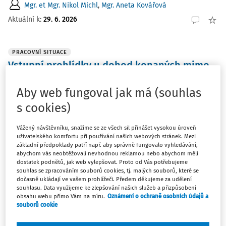
Mgr. et Mgr. Nikol Michl
,
Mgr. Aneta Kovářová
Aktuální k
:
29. 6. 2026
PRACOVNÍ SITUACE
Vstupní prohlídky u dohod konaných mimo
pracovní poměr
Aby web fungoval jak má (souhlas
Vstupní prohlídky u dohod konaných mimo pracovní
poměr doznaly v rámci novely zákona č. 373/2011 Sb., o
s cookies)
specifických zdravotních službách, ve znění pozdějších
předpisů (dále jen „zákon č. 373/2011 Sb.“) v roce 2025
Vážený návštěvníku, snažíme se ze všech sil přinášet vysokou úroveň
uživatelského komfortu při používání našich webových stránek. Mezi
poměrně turbulentních změn.
základní předpoklady patří např. aby správně fungovalo vyhledávání,
abychom vás neobtěžovali nevhodnou reklamou nebo abychom měli
Mgr. et Mgr. Nikol Michl
,
Mgr. Aneta Kovářová
dostatek podnětů, jak web vylepšovat. Proto od Vás potřebujeme
souhlas se zpracováním souborů cookies, tj. malých souborů, které se
Aktuální k
:
28. 6. 2026
dočasně ukládají ve vašem prohlížeči. Předem děkujeme za udělení
souhlasu. Data využijeme ke zlepšování našich služeb a přizpůsobení
obsahu webu přímo Vám na míru.
Oznámení o ochraně osobních údajů a
souborů cookie
ČLÁNKY
Novela vyhlášky o pracovnělékařských