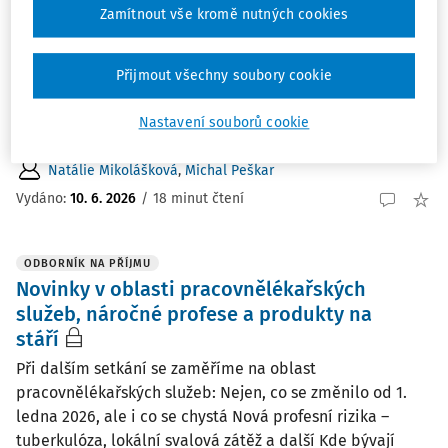
službách
Zamítnout vše kromě nutných cookies
Dne 1. 1. 2026 nabyla účinnosti novela vyhlášky č. 79/2013
Sb. , o pracovnělékařských službách a některých druzích
Přijmout všechny soubory cookie
posudkové péče (dále jen „vyhláška o PLS“), která ve
Sbírce zákonů vyšla dne 7. 11. 2025 pod číslem 449/2025
Nastavení souborů cookie
Sb. Příliš mnoho času na ...
Natálie Mikolášková
,
Michal Peškar
Vydáno:
10. 6. 2026
/
18 minut čtení
ODBORNÍK NA PŘÍJMU
Novinky v oblasti pracovnělékařských
služeb, náročné profese a produkty na
stáří
Při dalším setkání se zaměříme na oblast
pracovnělékařských služeb: Nejen, co se změnilo od 1.
ledna 2026, ale i co se chystá Nová profesní rizika –
tuberkulóza, lokální svalová zátěž a další Kde bývají