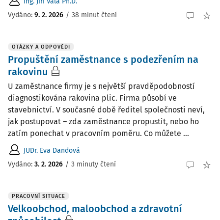
Ing. Jiří Vala Ph.D.
Vydáno:
9. 2. 2026
/
38 minut čtení
OTÁZKY A ODPOVĚDI
Propuštění zaměstnance s podezřením na
rakovinu
U zaměstnance firmy je s největší pravděpodobností
diagnostikována rakovina plic. Firma působí ve
stavebnictví. V současné době ředitel společnosti neví,
jak postupovat – zda zaměstnance propustit, nebo ho
zatím ponechat v pracovním poměru. Co můžete ...
JUDr. Eva Dandová
Vydáno
:
3. 2. 2026
/
3 minuty čtení
PRACOVNÍ SITUACE
Velkoobchod, maloobchod a zdravotní