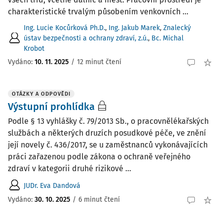
charakteristické trvalým působením venkovních ...
Ing. Lucie Kocůrková Ph.D.
,
Ing. Jakub Marek
,
Znalecký
ústav bezpečnosti a ochrany zdraví, z.ú.
,
Bc. Michal
Krobot
Vydáno:
10. 11. 2025
/
12 minut čtení
OTÁZKY A ODPOVĚDI
Výstupní prohlídka
Podle § 13 vyhlášky č. 79/2013 Sb., o pracovnělékařských
službách a některých druzích posudkové péče, ve znění
její novely č. 436/2017, se u zaměstnanců vykonávajících
práci zařazenou podle zákona o ochraně veřejného
zdraví v kategorii druhé rizikové ...
JUDr. Eva Dandová
Vydáno
:
30. 10. 2025
/
6 minut čtení