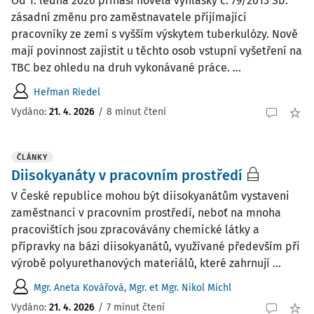
Od 1. ledna 2026 přináší novela vyhlášky č. 79/2013 Sb.
zásadní změnu pro zaměstnavatele přijímající
pracovníky ze zemí s vyšším výskytem tuberkulózy. Nově
mají povinnost zajistit u těchto osob vstupní vyšetření na
TBC bez ohledu na druh vykonávané práce. ...
Heřman Riedel
Vydáno:
21. 4. 2026
/
8 minut čtení
ČLÁNKY
Diisokyanáty v pracovním prostředí
V České republice mohou být diisokyanátům vystaveni
zaměstnanci v pracovním prostředí, neboť na mnoha
pracovištích jsou zpracovávány chemické látky a
přípravky na bázi diisokyanátů, využívané především při
výrobě polyurethanových materiálů, které zahrnují ...
Mgr. Aneta Kovářová
,
Mgr. et Mgr. Nikol Michl
Vydáno:
21. 4. 2026
/
7 minut čtení