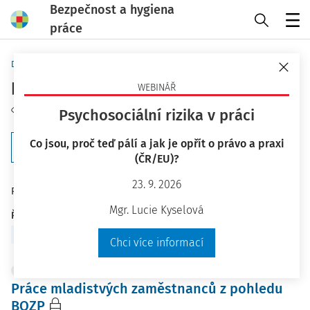
Bezpečnost a hygiena
práce
Menu
Domů
Klíčová slova
pracovnělékařské prohlídky
WEBINÁŘ
Sledovat téma
Psychosociální rizika v práci
Co jsou, proč teď pálí a jak je opřít o právo a praxi
Filtr
(ČR/EU)?
23. 9. 2026
114
Počet vyhledaných dokumentů:
Mgr. Lucie Kyselová
Řadit podle
:
Nejnovější
Nejstarší
Chci více informací
ČLÁNKY
Práce mladistvých zaměstnanců z pohledu
BOZP