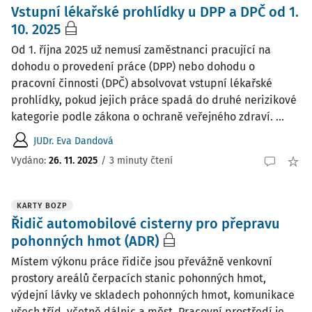
Vstupní lékařské prohlídky u DPP a DPČ od 1.
10. 2025
Od 1. října 2025 už nemusí zaměstnanci pracující na
dohodu o provedení práce (DPP) nebo dohodu o
pracovní činnosti (DPČ) absolvovat vstupní lékařské
prohlídky, pokud jejich práce spadá do druhé nerizikové
kategorie podle zákona o ochraně veřejného zdraví. ...
JUDr. Eva Dandová
Vydáno
:
26. 11. 2025
/
3 minuty čtení
KARTY BOZP
Řidič automobilové cisterny pro přepravu
pohonných hmot (ADR)
Místem výkonu práce řidiče jsou převážně venkovní
prostory areálů čerpacích stanic pohonných hmot,
výdejní lávky ve skladech pohonných hmot, komunikace
všech tříd, včetně dálnic a měst. Pracovní prostředí je