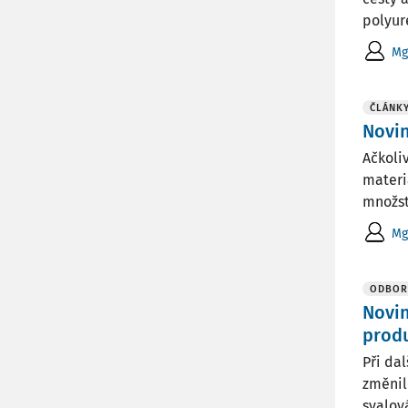
polyur
Mg
ČLÁNK
Novin
Ačkoli
materi
množst
Mg
ODBOR
Novin
produ
Při da
změnilo
svalová