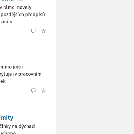
v rámci novely
í pozdějších předpisů
h změn.
mimo jiné i
skytuje iv pracovním
nek.
imity
účinky na dýchací
i výrobě