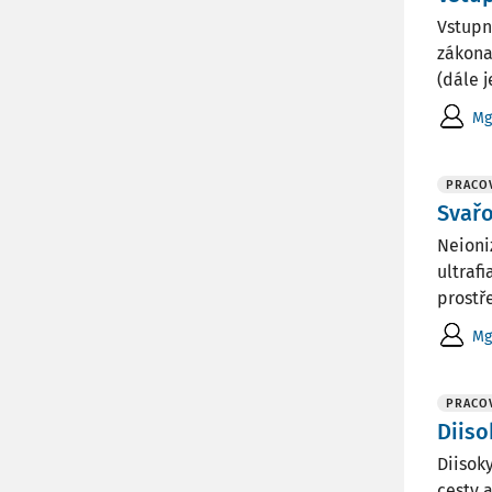
Vstupn
zákona
(dále 
Mg
PRACOV
Svařo
Neioni
ultrafi
prostř
Mg
PRACOV
Diiso
Diisoky
cesty 