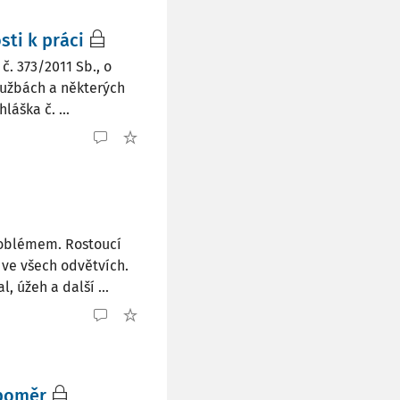
sti k práci
č. 373/2011 Sb., o
lužbách a některých
áška č. ...
problémem. Rostoucí
ve všech odvětvích.
 úžeh a další ...
 poměr