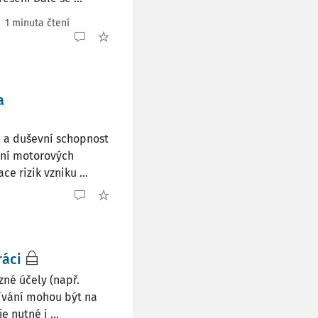
1 minuta čtení
a
á a duševní schopnost
zení motorových
e rizik vzniku ...
ráci
zné účely (např.
užívání mohou být na
 nutné i ...