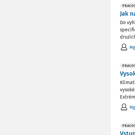
PRACOV
Jak n
Do vyh
specif
druzíc
Mg
PRACOV
Vysok
Klimat
vysoké
Extrém
Mg
PRACOV
Vstu