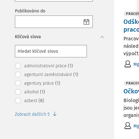
Publikováno do
PRACOV
Odško
praco
Klíčová slova
Pracov
násled
výpočtu
Mg
(1)
administrativní práce
(1)
agenturní zaměstnávání
(1)
agentury práce
PRACOV
Očkov
(1)
alkohol
Biologi
(8)
azbest
jsou j
Zobrazit dalších 5
organi
Mg