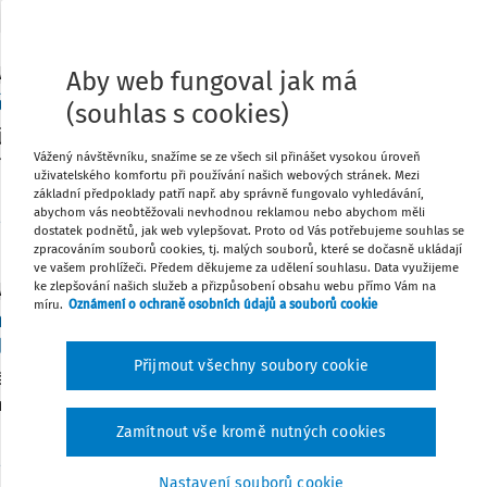
Aby web fungoval jak má
NÍ SITUACE
ení trvání nemoci z povolání
(souhlas s cookies)
je posuzované osobě uznána nemoc z povolání, automaticky t
Vážený návštěvníku, snažíme se ze všech sil přinášet vysokou úroveň
ít uznanou do konce života. Některé nemoci jsou vyléčitelné
uživatelského komfortu při používání našich webových stránek. Mezi
é osoby zlepšit a stabilizovat zdravotní stav po ukončení expo
základní předpoklady patří např. aby správně fungovalo vyhledávání,
abychom vás neobtěžovali nevhodnou reklamou nebo abychom měli
r. et Mgr. Nikol Michl
,
Mgr. Aneta Kovářová
dostatek podnětů, jak web vylepšovat. Proto od Vás potřebujeme souhlas se
zpracováním souborů cookies, tj. malých souborů, které se dočasně ukládají
ve vašem prohlížeči. Předem děkujeme za udělení souhlasu. Data využijeme
ke zlepšování našich služeb a přizpůsobení obsahu webu přímo Vám na
NÍ SITUACE
míru.
Oznámení o ochraně osobních údajů a souborů cookie
raniční případy nemocí z povolání a koordinace
lního zabezpečení v EU
Přijmout všechny soubory cookie
 členských států Evropské unie, kteří v minulosti pracovali v
ek, za nichž mohla vzniknout nemoc z povolání, mohou po n
o přechodu do jiného členského státu EU požadovat posouzení
Zamítnout vše kromě nutných cookies
r. et Mgr. Nikol Michl
,
Mgr. Aneta Kovářová
Nastavení souborů cookie