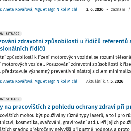
r. Aneta Kovářová
,
Mgr. et Mgr. Nikol Michl
3. 6. 2026
-
záznam
/
NÍ SITUACE
ování zdravotní způsobilosti u řidičů referentů 
sionálních řidičů
tní způsobilostí k řízení motorových vozidel se rozumí tělesn
ní motorových vozidel. Posuzování zdravotní způsobilosti k ří
l představuje významný preventivní nástroj s cílem minimalizac
r. Aneta Kovářová
,
Mgr. et Mgr. Nikol Michl
Aktuální k
:
1. 5. 2026
NÍ SITUACE
y na pracovištích z pohledu ochrany zdraví při p
covištích mohou být používány různé typy laserů, a to i pro rů
nictví, kosmetika, svařování, gravírování atd.). Při jejich po
ištích snadno překročeny nejvyšší přípustné hodnoty, a proto je