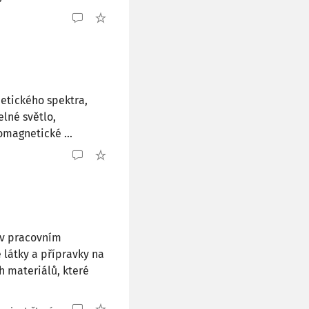
netického spektra,
elné světlo,
omagnetické ...
 v pracovním
 látky a přípravky na
h materiálů, které