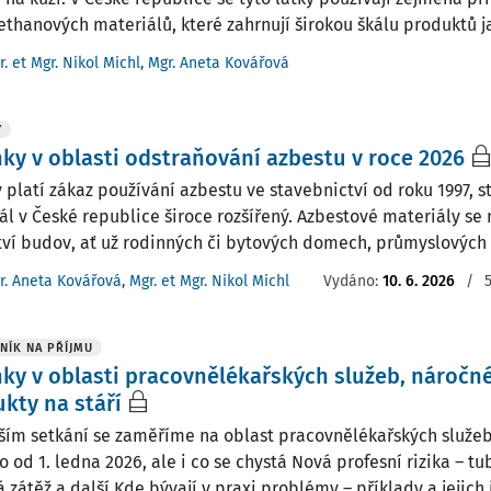
ethanových materiálů, které zahrnují širokou škálu produktů ja
r. et Mgr. Nikol Michl
,
Mgr. Aneta Kovářová
Y
ky v oblasti odstraňování azbestu v roce 2026
v platí zákaz používání azbestu ve stavebnictví od roku 1997, s
ál v České republice široce rozšířený. Azbestové materiály se
ví budov, ať už rodinných či bytových domech, průmyslových n
r. Aneta Kovářová
,
Mgr. et Mgr. Nikol Michl
Vydáno:
10. 6. 2026
/
NÍK NA PŘÍJMU
ky v oblasti pracovnělékařských služeb, náročné
kty na stáří
lším setkání se zaměříme na oblast pracovnělékařských služeb
 od 1. ledna 2026, ale i co se chystá Nová profesní rizika – tu
 zátěž a další Kde bývají v praxi problémy – příklady a jejich ř