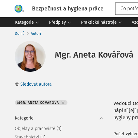
Bezpečnost a hygiena práce
Kategorie
Předpisy
Praktické nástroje
Vz
Domů
Autoři
Mgr. Aneta Kovářová
Sledovat autora
Vedoucí Od
MGR. ANETA KOVÁŘOVÁ
náplní jej
hygieny pr
Kategorie
(1)
Objekty a pracoviště
Počet vyhle
(1)
Stavebnictví