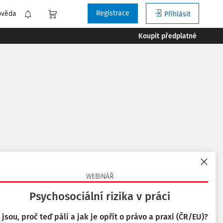
Registrace
ověda
Přihlásit
Koupit předplatné
votnictví ČR. Hlavní
WEBINÁŘ
rany veřejného zdraví,
Psychosociální rizika v práci
 podle
 jsou, proč teď pálí a jak je opřít o právo a praxi (ČR/EU)?
:
Nejnovější
Nejstarší