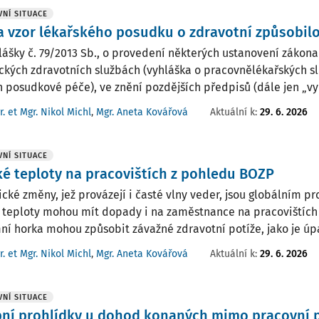
NÍ SITUACE
a vzor lékařského posudku o zdravotní způsobilo
lášky č. 79/2013 Sb., o provedení některých ustanovení zákona 
ických zdravotních službách (vyhláška o pracovnělékařských s
h posudkové péče), ve znění pozdějších předpisů (dále jen „vyhl
r. et Mgr. Nikol Michl
,
Mgr. Aneta Kovářová
Aktuální k
:
29. 6. 2026
NÍ SITUACE
é teploty na pracovištích z pohledu BOZP
ické změny, jež provázejí i časté vlny veder, jsou globálním 
 teploty mohou mít dopady i na zaměstnance na pracovištích 
ní horka mohou způsobit závažné zdravotní potíže, jako je úpal,
r. et Mgr. Nikol Michl
,
Mgr. Aneta Kovářová
Aktuální k
:
29. 6. 2026
NÍ SITUACE
pní prohlídky u dohod konaných mimo pracovní