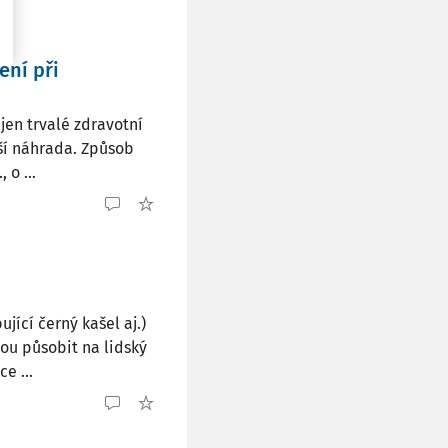
ění při
en trvalé zdravotní
uší náhrada. Způsob
 o ...
ující černý kašel aj.)
ou působit na lidský
e ...