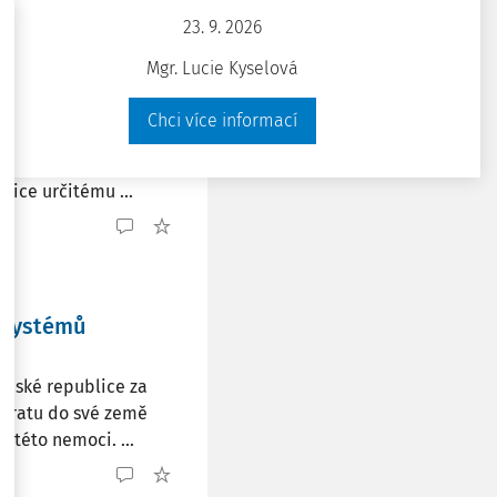
23. 9. 2026
Mgr. Lucie Kyselová
Chci více informací
o neznamená, že ji
, nebo se může u
zice určitému ...
 systémů
 České republice za
ávratu do své země
 této nemoci. ...