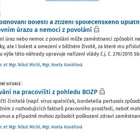
NÍ SITUACE
dňování bolesti a ztížení společenského uplatn
vním úrazu a nemoci z povolání
ní úraz nebo nemoc z povolání může zaměstnanci způsobit nej
ky, ale i bolest a omezení v běžném životě, za které mu přísl
 výše této náhrady upravuje nařízení vlády č.j. č. 276/2015 Sb.,
r. et Mgr. Nikol Michl
,
Mgr. Aneta Kovářová
NÍ SITUACE
ání na pracovišti z pohledu BOZP
čtí činitelé (např. virus spalniček, bordetella pertussis způsob
edním z rozhodujících faktorů pracovního prostředí, neboť moh
smus a případně mohou způsobit poškození zdraví zaměstnanc
r. et Mgr. Nikol Michl
,
Mgr. Aneta Kovářová