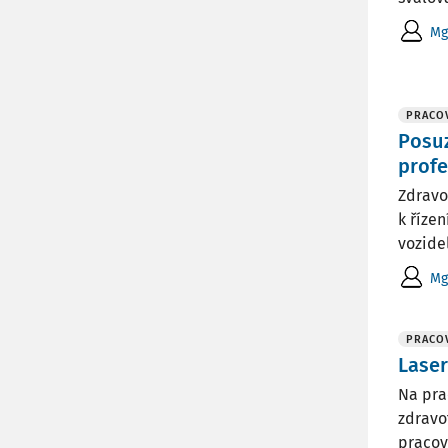
Mg
PRACOV
Posuz
profe
Zdravo
k říze
vozide
Mg
PRACOV
Laser
Na pra
zdravot
pracov