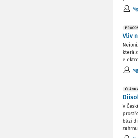
Mg
PRACOV
Vliv 
Neioni
která z
elektro
Mg
ČLÁNK
Diiso
V Česk
prostř
bázi d
zahrnují