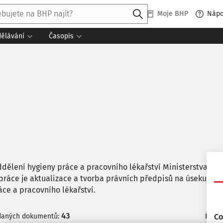
Moje BHP
Náp
dělávání
Časopis
dělení hygieny práce a pracovního lékařství Ministerstva zdra
í práce je aktualizace a tvorba právních předpisů na úseku och
áce a pracovního lékařství.
43
daných dokumentů:
Řadit
Co