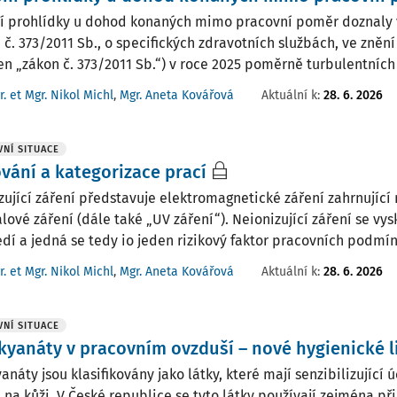
í prohlídky u dohod konaných mimo pracovní poměr doznaly 
 č. 373/2011 Sb., o specifických zdravotních službách, ve zněn
jen „zákon č. 373/2011 Sb.“) v roce 2025 poměrně turbulentníc
r. et Mgr. Nikol Michl
,
Mgr. Aneta Kovářová
Aktuální k
:
28. 6. 2026
NÍ SITUACE
vání a kategorizace prací
zující záření představuje elektromagnetické záření zahrnující 
alové záření (dále také „UV záření“). Neionizující záření se vy
edí a jedná se tedy io jeden rizikový faktor pracovních podmí
r. et Mgr. Nikol Michl
,
Mgr. Aneta Kovářová
Aktuální k
:
28. 6. 2026
NÍ SITUACE
kyanáty v pracovním ovzduší – nové hygienické l
anáty jsou klasifikovány jako látky, které mají senzibilizující 
a na kůži. V České republice se tyto látky používají zejména př