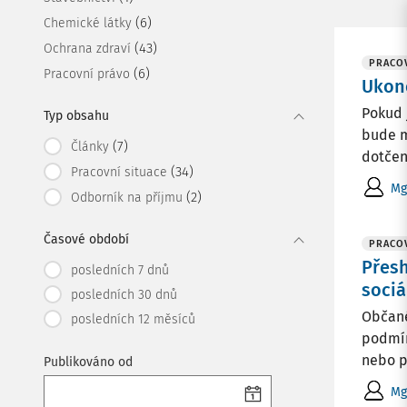
(6)
Chemické látky
(43)
Ochrana zdraví
PRACOV
(6)
Pracovní právo
Ukonč
Pokud 
Typ obsahu
bude m
(7)
Články
dotčen
(34)
Pracovní situace
Mg
(2)
Odborník na příjmu
Časové období
PRACOV
Přesh
posledních 7 dnů
sociá
posledních 30 dnů
Občané
posledních 12 měsíců
podmín
nebo p
Publikováno od
Mg