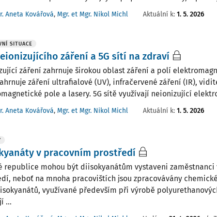
r. Aneta Kovářová
,
Mgr. et Mgr. Nikol Michl
Aktuální k
:
1. 5. 2026
NÍ SITUACE
neionizujícího záření a 5G sítí na zdraví
zující záření zahrnuje širokou oblast záření a polí elektromag
ahrnuje záření ultrafialové (UV), infračervené záření (IR), vidit
magnetické pole a lasery. 5G sítě využívají neionizující elektr
r. Aneta Kovářová
,
Mgr. et Mgr. Nikol Michl
Aktuální k
:
1. 5. 2026
Y
kyanáty v pracovním prostředí
é republice mohou být diisokyanátům vystaveni zaměstnanci
edí, neboť na mnoha pracovištích jsou zpracovávány chemické
iisokyanátů, využívané především při výrobě polyurethanovýc
 ...