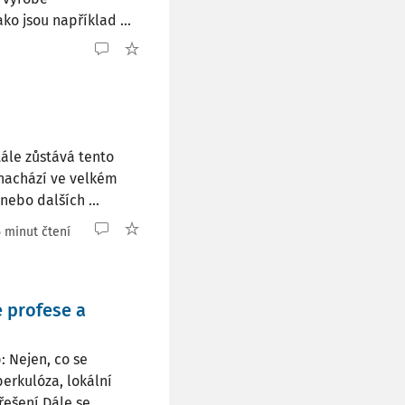
ko jsou například ...
tále zůstává tento
 nachází ve velkém
ebo dalších ...
5 minut čtení
 profese a
: Nejen, co se
berkulóza, lokální
ešení Dále se ...