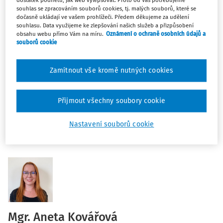
dostatek podnětů, jak web vylepšovat. Proto od Vás potřebujeme
Nová profesní rizika – tuberkulóza, lokální svalová
souhlas se zpracováním souborů cookies, tj. malých souborů, které se
zátěž a další
dočasně ukládají ve vašem prohlížeči. Předem děkujeme za udělení
souhlasu. Data využijeme ke zlepšování našich služeb a přizpůsobení
Kde bývají v praxi problémy – příklady a jejich řešení
obsahu webu přímo Vám na míru.
Oznámení o ochraně osobních údajů a
souborů cookie
Dále se budeme věnovat i produktům na stáří a
náročným profesím z pohledu ochrany veřejného zdraví:
Zamítnout vše kromě nutných cookies
Rozdíly pro důchodový systém a kategorizaci prací
Přijmout všechny soubory cookie
Na zobrazení záznamu nemáte oprávnění
Nastavení souborů cookie
Mgr. Aneta Kovářová