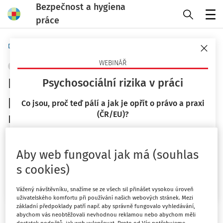
Bezpečnost a hygiena
práce
Menu
Domů
Praktické nástroje
Odborník na příjmu
WEBINÁŘ
OCHRANA ZDRAVÍ
+ PŘIDAT VLASTNÍ
Novinky v oblasti
Psychosociální rizika v práci
pracovnělékařských služeb,
Co jsou, proč teď pálí a jak je opřít o právo a praxi
(ČR/EU)?
náročné profese a produkty na
stáří
23. 9. 2026
Mgr. Lucie Kyselová
Aby web fungoval jak má (souhlas
Při dalším setkání se zaměříme na oblast
s cookies)
Chci více informací
pracovnělékařských služeb:
Vážený návštěvníku, snažíme se ze všech sil přinášet vysokou úroveň
uživatelského komfortu při používání našich webových stránek. Mezi
Nejen, co se změnilo od 1. ledna 2026, ale i co se
základní předpoklady patří např. aby správně fungovalo vyhledávání,
chystá
abychom vás neobtěžovali nevhodnou reklamou nebo abychom měli