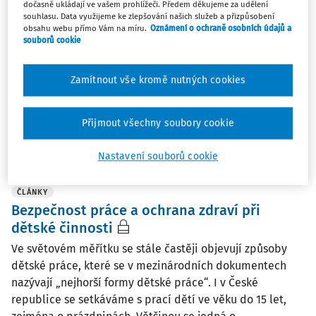
dočasně ukládají ve vašem prohlížeči. Předem děkujeme za udělení
stáří
souhlasu. Data využijeme ke zlepšování našich služeb a přizpůsobení
obsahu webu přímo Vám na míru.
Oznámení o ochraně osobních údajů a
Při dalším setkání se zaměříme na oblast
souborů cookie
pracovnělékařských služeb: Nejen, co se změnilo od 1.
ledna 2026, ale i co se chystá Nová profesní rizika –
Zamítnout vše kromě nutných cookies
tuberkulóza, lokální svalová zátěž a další Kde bývají
v praxi problémy – příklady a jejich řešení Dále se ...
Přijmout všechny soubory cookie
Mgr. Aneta Kovářová
,
Mgr. et Mgr. Nikol Michl
3. 6. 2026
-
záznam
/
1 minuta čtení
Nastavení souborů cookie
ČLÁNKY
Bezpečnost práce a ochrana zdraví při
dětské činnosti
Ve světovém měřítku se stále častěji objevují způsoby
dětské práce, které se v mezinárodních dokumentech
nazývají „nejhorší formy dětské práce“. I v České
republice se setkáváme s prací dětí ve věku do 15 let,