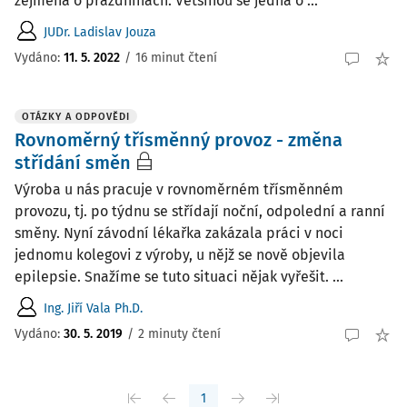
zejména o prázdninách. Většinou se jedná o ...
JUDr. Ladislav Jouza
Vydáno:
11. 5. 2022
/
16 minut čtení
OTÁZKY A ODPOVĚDI
Rovnoměrný třísměnný provoz - změna
střídání směn
Výroba u nás pracuje v rovnoměrném třísměnném
provozu, tj. po týdnu se střídají noční, odpolední a ranní
směny. Nyní závodní lékařka zakázala práci v noci
jednomu kolegovi z výroby, u nějž se nově objevila
epilepsie. Snažíme se tuto situaci nějak vyřešit. ...
Ing. Jiří Vala Ph.D.
Vydáno
:
30. 5. 2019
/
2 minuty čtení
1