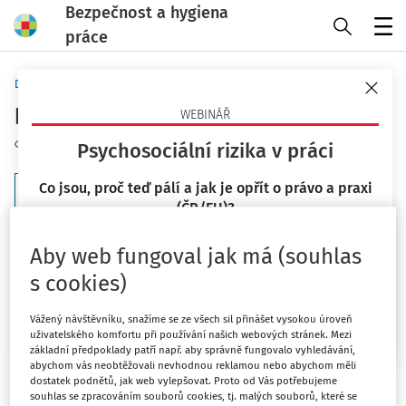
Bezpečnost a hygiena
práce
Menu
Domů
Klíčová slova
pracovnělékařský posudek
WEBINÁŘ
Sledovat téma
Psychosociální rizika v práci
Co jsou, proč teď pálí a jak je opřít o právo a praxi
Filtr
(ČR/EU)?
23. 9. 2026
3
Počet vyhledaných dokumentů:
Aby web fungoval jak má (souhlas
Mgr. Lucie Kyselová
s cookies)
Řadit podle
:
Nejnovější
Nejstarší
Chci více informací
Vážený návštěvníku, snažíme se ze všech sil přinášet vysokou úroveň
uživatelského komfortu při používání našich webových stránek. Mezi
základní předpoklady patří např. aby správně fungovalo vyhledávání,
ODBORNÍK NA PŘÍJMU
abychom vás neobtěžovali nevhodnou reklamou nebo abychom měli
Novinky v oblasti pracovnělékařských
dostatek podnětů, jak web vylepšovat. Proto od Vás potřebujeme
služeb, náročné profese a produkty na
souhlas se zpracováním souborů cookies, tj. malých souborů, které se