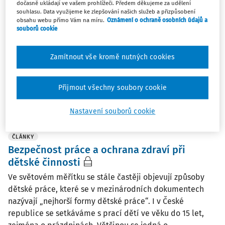
dočasně ukládají ve vašem prohlížeči. Předem děkujeme za udělení
stáří
souhlasu. Data využijeme ke zlepšování našich služeb a přizpůsobení
obsahu webu přímo Vám na míru.
Oznámení o ochraně osobních údajů a
Při dalším setkání se zaměříme na oblast
souborů cookie
pracovnělékařských služeb: Nejen, co se změnilo od 1.
ledna 2026, ale i co se chystá Nová profesní rizika –
Zamítnout vše kromě nutných cookies
tuberkulóza, lokální svalová zátěž a další Kde bývají
v praxi problémy – příklady a jejich řešení Dále se ...
Přijmout všechny soubory cookie
Mgr. Aneta Kovářová
,
Mgr. et Mgr. Nikol Michl
3. 6. 2026
-
záznam
/
1 minuta čtení
Nastavení souborů cookie
ČLÁNKY
Bezpečnost práce a ochrana zdraví při
dětské činnosti
Ve světovém měřítku se stále častěji objevují způsoby
dětské práce, které se v mezinárodních dokumentech
nazývají „nejhorší formy dětské práce“. I v České
republice se setkáváme s prací dětí ve věku do 15 let,