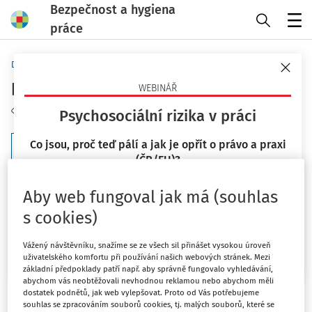
Bezpečnost a hygiena
práce
Menu
Domů
Klíčová slova
pracovnělékařský posudek - strana 1
WEBINÁŘ
Sledovat téma
Psychosociální rizika v práci
Co jsou, proč teď pálí a jak je opřít o právo a praxi
Filtr
(ČR/EU)?
23. 9. 2026
3
Počet vyhledaných dokumentů:
Aby web fungoval jak má (souhlas
Mgr. Lucie Kyselová
s cookies)
Řadit podle
:
Nejnovější
Nejstarší
Chci více informací
Vážený návštěvníku, snažíme se ze všech sil přinášet vysokou úroveň
uživatelského komfortu při používání našich webových stránek. Mezi
základní předpoklady patří např. aby správně fungovalo vyhledávání,
ODBORNÍK NA PŘÍJMU
abychom vás neobtěžovali nevhodnou reklamou nebo abychom měli
Novinky v oblasti pracovnělékařských
dostatek podnětů, jak web vylepšovat. Proto od Vás potřebujeme
služeb, náročné profese a produkty na
souhlas se zpracováním souborů cookies, tj. malých souborů, které se