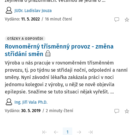
zejména o prázdninách. Většinou se jedná o ...
JUDr. Ladislav Jouza
Vydáno:
11. 5. 2022
/
16 minut čtení
OTÁZKY A ODPOVĚDI
Rovnoměrný třísměnný provoz - změna
střídání směn
Výroba u nás pracuje v rovnoměrném třísměnném
provozu, tj. po týdnu se střídají noční, odpolední a ranní
směny. Nyní závodní lékařka zakázala práci v noci
jednomu kolegovi z výroby, u nějž se nově objevila
epilepsie. Snažíme se tuto situaci nějak vyřešit. ...
Ing. Jiří Vala Ph.D.
Vydáno
:
30. 5. 2019
/
2 minuty čtení
1