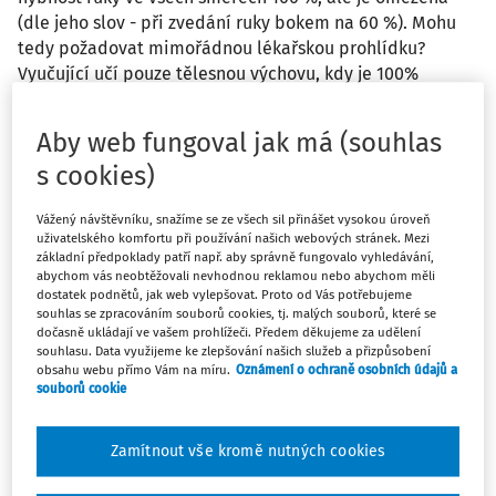
(dle jeho slov - při zvedání ruky bokem na 60 %). Mohu
tedy požadovat mimořádnou lékařskou prohlídku?
Vyučující učí pouze tělesnou výchovu, kdy je 100%
hybnost horní končetiny nezbytností.
Aby web fungoval jak má (souhlas
Odpověď
s cookies)
Vážený návštěvníku, snažíme se ze všech sil přinášet vysokou úroveň
Máte předplatné?
Přihlaste se
uživatelského komfortu při používání našich webových stránek. Mezi
základní předpoklady patří např. aby správně fungovalo vyhledávání,
abychom vás neobtěžovali nevhodnou reklamou nebo abychom měli
dostatek podnětů, jak web vylepšovat. Proto od Vás potřebujeme
souhlas se zpracováním souborů cookies, tj. malých souborů, které se
dočasně ukládají ve vašem prohlížeči. Předem děkujeme za udělení
souhlasu. Data využijeme ke zlepšování našich služeb a přizpůsobení
Tento dokument je jen pro
obsahu webu přímo Vám na míru.
Oznámení o ochraně osobních údajů a
předplatitele
souborů cookie
Zamítnout vše kromě nutných cookies
Zaregistrujte se a získejte přístup k
obsahu na 14 dní zdarma