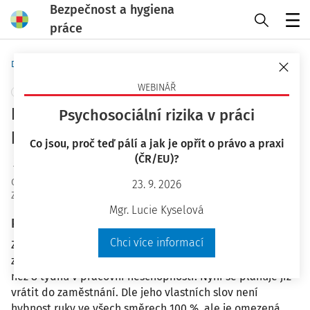
Bezpečnost a hygiena
práce
Menu
Domů
Otázky a odpovědi
WEBINÁŘ
+ PŘIDAT VLASTNÍ
Pracovní úraz a mimořádná lékařská
Psychosociální rizika v práci
prohlídka
Co jsou, proč teď pálí a jak je opřít o právo a praxi
(ČR/EU)?
Ing. Jiří Vala Ph.D.
OaO ID
:
51567
23. 9. 2026
Zodpovězeno
:
17. 3. 2025
Mgr. Lucie Kyselová
Plné znění otázky
Chci více informací
Zaměstnanec si v prosinci během lyžařského výcviku
způsobil úraz (horní končetina). Z tohoto důvodu byl více
než 8 týdnů v pracovní neschopnosti. Nyní se plánuje již
vrátit do zaměstnání. Dle jeho vlastních slov není
hybnost ruky ve všech směrech 100 %, ale je omezená