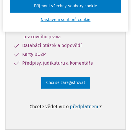
Přijmout všechny soubory cookie
Díky registraci získáte přístup k:
Nastavení souborů cookie
Informacím z oblasti BOZP, PO a
pracovního práva
Databázi otázek a odpovědí
Karty BOZP
Předpisy, judikaturu a komentáře
Chci se zaregistrovat
Chcete vědět víc o
předplatném
?