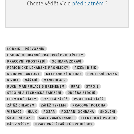
Chcete vědět víc o
předplatném
?
LODNÍK – PŘEVOZNÍK
OSOBNÍ OCHRANNÉ PRACOVNÍ PROSTŘEDKY
PRACOVNÍ PROSTŘEDÍ
OCHRANA ZDRAVÍ
PERIODICKÉ LÉKAŘSKÉ PROHLÍDKY
ŘÍZENÍ RIZIK
RIZIKOVÉ FAKTORY
MECHANICKÉ RIZIKO
PROFESNÍ RIZIKA
RIZIKA
NÁŘADÍ
MANIPULACE
RUČNÍ MANIPULACE S BŘEMENEM
ÚRAZ
STROJE
STROJNÍ A TECHNICKÁ ZAŘÍZENÍ
ÚDRŽBA STROJŮ
CHEMICKÉ LÁTKY
FYZICKÁ ZÁTĚŽ
PSYCHICKÁ ZÁTĚŽ
ZÁTĚŽ CHLADEM
ZÁTĚŽ TEPLEM
PRACOVNÍ POLOHA
VIBRACE
HLUK
POŽÁR
POŽÁRNÍ OCHRANA
ŠKOLENÍ
ŠKOLENÍ BOZP
SMRT ZAMĚSTNANCE
ELEKTRICKÝ PROUD
PÁD Z VÝŠKY
PRACOVNĚLÉKAŘSKÉ PROHLÍDKY