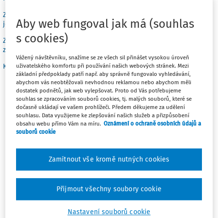
Základní opatření pro předcházení mimořádným událostem nebo
Aby web fungoval jak má (souhlas
jejich následkům
s cookies)
Základní právní předpisy, které se týkají výkonu práce (v platném
znění)
Vážený návštěvníku, snažíme se ze všech sil přinášet vysokou úroveň
Karta BOZP pro profesi ke stažení
uživatelského komfortu při používání našich webových stránek. Mezi
základní předpoklady patří např. aby správně fungovalo vyhledávání,
abychom vás neobtěžovali nevhodnou reklamou nebo abychom měli
dostatek podnětů, jak web vylepšovat. Proto od Vás potřebujeme
Práce lodníka nebo převozníka je vykonávána převážně
souhlas se zpracováním souborů cookies, tj. malých souborů, které se
dočasně ukládají ve vašem prohlížeči. Předem děkujeme za udělení
na palubách, příp. v podpalubí plujícího plavidla,
souhlasu. Data využijeme ke zlepšování našich služeb a přizpůsobení
částečně pak i mimo plavidlo, a to zejména při
obsahu webu přímo Vám na míru.
Oznámení o ochraně osobních údajů a
souborů cookie
opravách, vyvazování, naloďování/vyloďování, resp. při
nakládacích/vykládacích pracích. Práce mimo plavidlo
zahrnuje nejčastěji pohyb po březích, molech, lávkách,
Zamítnout vše kromě nutných cookies
nábřežních zdech přístavů, pohyblivých můstcích
přístavišť, pochozích lávkách plavebních komor nebo
Přijmout všechny soubory cookie
lodních zdvihadel, případně i po zamrzlé hladině (např.
při bourání ledové celiny). Řízení plavidla probíhá z
Nastavení souborů cookie
lodního můstku či kormidelny. Plavidla mohou být