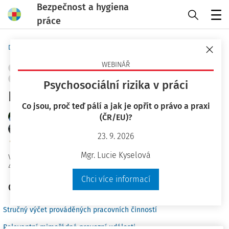
Bezpečnost a hygiena
práce
Menu
Domů
Praktické nástroje
Karty BOZP
WEBINÁŘ
STROJNÍ A TECHNICKÁ ZAŘÍZENÍ, NÁŘADÍ
MANIPULACE S BŘEMENY
CHEMICKÉ LÁTKY
+ PŘIDAT VLASTNÍ
Psychosociální rizika v práci
Lodník – převozník
Co jsou, proč teď pálí a jak je opřít o právo a praxi
doc. RNDr. Mgr. Petr A. Skřehot Ph.D.
(ČR/EU)?
Ing. Jakub Marek
23. 9. 2026
Znalecký ústav bezpečnosti a ochrany zdraví, z.ú.
Mgr. Lucie Kyselová
Vydáno
:
8. 1. 2022
4 minuty čtení
Chci více informací
Obsah
Stručný výčet prováděných pracovních činností
Relevantní mimořádné provozní události