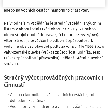
provozována na všech vnitrozemských vodních cestách
anebo na vodních cestách námořního charakteru.
Nejvhodnějším vzděláním je střední vzdělání s výučním
listem v oboru lodník (kód oboru 23-65-H/02), nebo v
oboru strojník-lodní doprava (kód oboru 23-65-H/009).
Alternativou je osvědčení o odborné způsobilosti k
vedení a obsluze plavidel podle zákona č. 114/1995 Sb., o
vnitrozemské plavbě (Průkaz způsobilosti lodníka, resp.
Průkaz způsobilosti převozníka) udělené Státní plavební
správou.
Stručný výčet prováděných pracovních
činností
Obsluha kormidla na všech vodních cestách (pod
dohledem kapitána).
Vedení převozní lodi přepravující nejvýše 12 cestujících