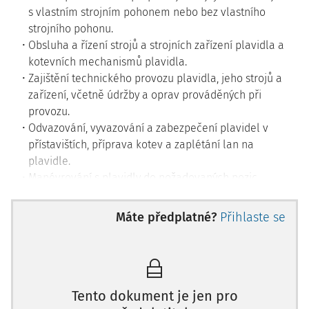
s vlastním strojním pohonem nebo bez vlastního
strojního pohonu.
Obsluha a řízení strojů a strojních zařízení plavidla a
kotevních mechanismů plavidla.
Zajištění technického provozu plavidla, jeho strojů a
zařízení, včetně údržby a oprav prováděných při
provozu.
Odvazování, vyvazování a zabezpečení plavidel v
přístavištích, příprava kotev a zaplétání lan na
plavidle.
Manévrování s plavidly do požadovaných pozic.
Práce související s řazením a vytvářením sestav
plavidel.
Máte předplatné?
Přihlaste se
Práce související s nakládkou a vykládkou
přepravovaného nákladu, resp. naloděním a
vyloděním přepravovaných osob.
Používání zařízení pro spojení v plavebním provozu a
pro bezpečný provoz plavidla (ovládání signalizace,
Tento dokument je jen pro