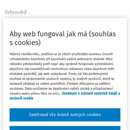
Odpověď
Aby web fungoval jak má (souhlas
Máte předplatné?
Přihlaste se
s cookies)
Vážený návštěvníku, snažíme se ze všech sil přinášet vysokou úroveň
uživatelského komfortu při používání našich webových stránek. Mezi
základní předpoklady patří např. aby správně fungovalo vyhledávání,
Tento dokument je jen pro
abychom vás neobtěžovali nevhodnou reklamou nebo abychom měli
předplatitele
dostatek podnětů, jak web vylepšovat. Proto od Vás potřebujeme
souhlas se zpracováním souborů cookies, tj. malých souborů, které se
dočasně ukládají ve vašem prohlížeči. Předem děkujeme za udělení
souhlasu. Data využijeme ke zlepšování našich služeb a přizpůsobení
Zaregistrujte se a získejte přístup k
obsahu webu přímo Vám na míru.
Oznámení o ochraně osobních údajů a
souborů cookie
obsahu na 14 dní zdarma
Zamítnout vše kromě nutných cookies
Díky registraci získáte přístup k: