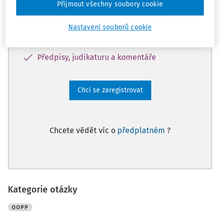
Informacím z oblasti BOZP, PO a
Přijmout všechny soubory cookie
pracovního práva
Databázi otázek a odpovědí
Nastavení souborů cookie
Karty BOZP
Předpisy, judikaturu a komentáře
Chci se zaregistrovat
Chcete vědět víc o
předplatném
?
Kategorie otázky
OOPP