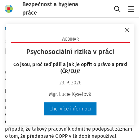
Bezpečnost a hygiena
práce
Menu
Domů
Otázky a odpovědi
WEBINÁŘ
+ PŘIDAT VLASTNÍ
Kontrola používání OOPP
Psychosociální rizika v práci
Ing. Jiří Vala Ph.D.
Co jsou, proč teď pálí a jak je opřít o právo a praxi
(ČR/EU)?
OaO ID
:
29307
Zodpovězeno
:
15. 9. 2021
23. 9. 2026
Plné znění otázky
Mgr. Lucie Kyselová
Když je zaměstnanec při provádění kontroly přistižen, že
nepoužívá předepsané OOPP, je nutné mít od něj podpis
Chci více informací
v záznamovém dokumentu o prováděné kontrole, že
OOPP nepoužíval? A pokud ano, jak postupovat v
případě, že takový pracovník odmítne podepsat záznam
o tom, že předepsané OOPP v té době nepoužíval.