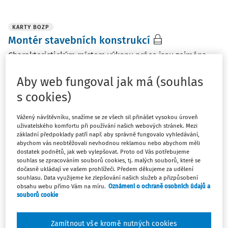
KARTY BOZP
Montér stavebních konstrukcí
Charakteristickým místem výkonu práce jsou zejména
staveniště a venkovní pracoviště novostaveb i
stávajících staveb. Práce může být vykonávána i ve
Aby web fungoval jak má (souhlas
vnitřních prostorách budov. Činnost je vykonávána často
s cookies)
ve výšce, na lešeních, pracovních plošinách nebo ...
Vážený návštěvníku, snažíme se ze všech sil přinášet vysokou úroveň
doc. RNDr. Mgr. Petr A. Skřehot Ph.D.
,
Znalecký ústav
uživatelského komfortu při používání našich webových stránek. Mezi
bezpečnosti a ochrany zdraví, z.ú.
,
Ing. Jakub Marek
,
Bc.
základní předpoklady patří např. aby správně fungovalo vyhledávání,
Kateřina Kožíková
abychom vás neobtěžovali nevhodnou reklamou nebo abychom měli
dostatek podnětů, jak web vylepšovat. Proto od Vás potřebujeme
Vydáno:
18. 6. 2026
/
13 minut čtení
souhlas se zpracováním souborů cookies, tj. malých souborů, které se
dočasně ukládají ve vašem prohlížeči. Předem děkujeme za udělení
souhlasu. Data využijeme ke zlepšování našich služeb a přizpůsobení
obsahu webu přímo Vám na míru.
Oznámení o ochraně osobních údajů a
ČLÁNKY
souborů cookie
Novela vyhlášky o pracovnělékařských
službách
Zamítnout vše kromě nutných cookies