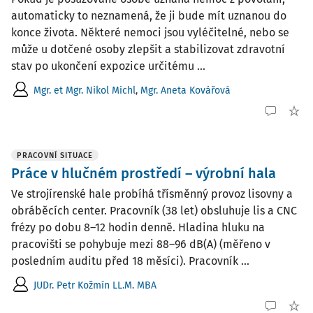
automaticky to neznamená, že ji bude mít uznanou do
konce života. Některé nemoci jsou vyléčitelné, nebo se
může u dotčené osoby zlepšit a stabilizovat zdravotní
stav po ukončení expozice určitému ...
Mgr. et Mgr. Nikol Michl
,
Mgr. Aneta Kovářová
PRACOVNÍ SITUACE
Práce v hlučném prostředí – výrobní hala
Ve strojírenské hale probíhá třísměnný provoz lisovny a
obráběcích center. Pracovník (38 let) obsluhuje lis a CNC
frézy po dobu 8–12 hodin denně. Hladina hluku na
pracovišti se pohybuje mezi 88–96 dB(A) (měřeno v
posledním auditu před 18 měsíci). Pracovník ...
JUDr. Petr Kožmín LL.M. MBA