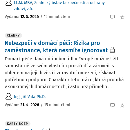
LL.M. MBA
,
Znalecký ústav bezpečnosti a ochrany
zdraví, z.ú.
Vydáno:
12. 5. 2026
/
12 minut čtení
ČLÁNKY
Nebezpečí v domácí péči: Rizika pro
zaměstnance, která nesmíte ignorovat
Domácí péče dává milionům lidí v Evropě možnost žít
samostatně ve svém vlastním prostředí a zároveň, s
ohledem na jejich věk či zdravotní omezení, získávat
potřebnou podporu. Charakter této práce, která probíhá
v soukromých domácnostech, často bez přímého ...
Ing. Jiří Vala Ph.D.
Vydáno:
21. 4. 2026
/
15 minut čtení
KARTY BOZP