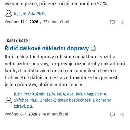
výkonem práce, přičemž ročně má podíl na 52 % ...
Ing. Jiří Vala Ph.D.
Vydáno:
11. 1. 2026
/
37 minut čtení
KARTY BOZP
Řidič dálkové nákladní dopravy
Řidič nákladní dopravy řídí silniční nákladní vozidla
nebo jízdní soupravy, přepravuje různé druhy nákladů při
krátkých a dálkových trasách na komunikacích všech
tříd, včetně dálnic a měst a zodpovídá za bezpečnost
jejich přepravy, uložení a doručení, v ...
JUDr. Petr Kožmín LL.M. MBA
,
doc. RNDr. Mgr. Petr A.
Skřehot Ph.D.
,
Znalecký ústav bezpečnosti a ochrany
zdraví, z.ú.
Vydáno:
8. 1. 2026
/
14 minut čtení