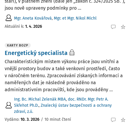
stáří), v platném znění (dále jen „zákon č. 324/2025 Sb.“),
jsou nově upraveny podmínky pro ...
Mgr. Aneta Kovářová
,
Mgr. et Mgr. Nikol Michl
Aktuální k
:
1. 4. 2026
KARTY BOZP
Energetický specialista
Charakteristickým místem výkonu práce jsou vnitřní a
vnější prostory budov a také venkovní prostředí, často
v náročném terénu. Zpracovávání získaných informací a
naměřených dat je následně prováděno na
administrativním pracovišti, kde jsou prováděny ...
Ing. Bc. Michal Zelenák MBA
,
doc. RNDr. Mgr. Petr A.
Skřehot Ph.D.
,
Znalecký ústav bezpečnosti a ochrany
zdraví, z.ú.
Vydáno:
10. 3. 2026
/
10 minut čtení