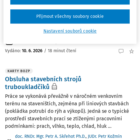
Dne 1. 1. 2026 nabyla účinnosti novela vyhlášky č. 79/2013
Sb. , o pracovnělékařských službách a některých druzích
posudkové péče (dále jen „vyhláška o PLS“), která ve
Přijmout všechny soubory cookie
Sbírce zákonů vyšla dne 7. 11. 2025 pod číslem 449/2025
Sb. Příliš mnoho času na ...
Nastavení souborů cookie
Natálie Mikolášková
,
Michal Peškar
Vydáno:
10. 6. 2026
/
18 minut čtení
KARTY BOZP
Obsluha stavebních strojů
truboukladčíků
Práce se vykonává převážně v náročném venkovním
terénu na staveništích, zejména při liniových stavbách
(pokládka potrubí do rýh a výkopů). Jedná se o typické
prostředí stavebních prací se ztíženými pracovními
podmínkami: prach, vlhko, teplo, chlad, hluk ...
doc. RNDr. Mgr. Petr A. Skřehot Ph.D.
,
JUDr. Petr Kožmín