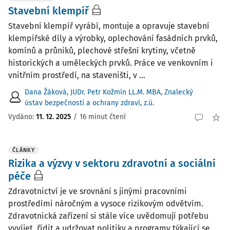
Stavební klempíř
Stavební klempíř vyrábí, montuje a opravuje stavební
klempířské díly a výrobky, oplechování fasádních prvků,
komínů a průniků, plechové střešní krytiny, včetně
historických a uměleckých prvků. Práce ve venkovním i
vnitřním prostředí, na staveništi, v ...
Dana Žáková
,
JUDr. Petr Kožmín LL.M. MBA
,
Znalecký
ústav bezpečnosti a ochrany zdraví, z.ú.
Vydáno:
11. 12. 2025
/
16 minut čtení
ČLÁNKY
Rizika a výzvy v sektoru zdravotní a sociální
péče
Zdravotnictví je ve srovnání s jinými pracovními
prostředími náročným a vysoce rizikovým odvětvím.
Zdravotnická zařízení si stále více uvědomují potřebu
vyvíjet, řídit a udržovat politiky a programy týkající se