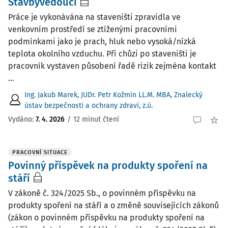
Stavbyvedoucí
Práce je vykonávána na staveništi zpravidla ve
venkovním prostředí se ztíženými pracovními
podmínkami jako je prach, hluk nebo vysoká/nízká
teplota okolního vzduchu. Při chůzi po staveništi je
pracovník vystaven působení řadě rizik zejména kontakt
...
Ing. Jakub Marek
,
JUDr. Petr Kožmín LL.M. MBA
,
Znalecký
ústav bezpečnosti a ochrany zdraví, z.ú.
Vydáno:
7. 4. 2026
/
12 minut čtení
PRACOVNÍ SITUACE
Povinný příspěvek na produkty spoření na
stáří
V zákoně č. 324/2025 Sb., o povinném příspěvku na
produkty spoření na stáří a o změně souvisejících zákonů
(zákon o povinném příspěvku na produkty spoření na