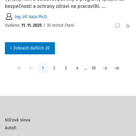
bezpečnosti a ochrany zdraví na pracovišti. ...
Ing. Jiří Vala Ph.D.
Vydáno:
11. 11. 2025
/
35 minut čtení
+ Zobrazit dalších 20
1
2
3
4
...
10
Klíčová slova
Autoři