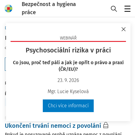
Bezpečnost a hygiena
práce
Menu
Domů
Klíčová slova
rizikové faktory
WEBINÁŘ
Sledovat téma
Psychosociální rizika v práci
Co jsou, proč teď pálí a jak je opřít o právo a praxi
Filtr
(ČR/EU)?
23. 9. 2026
200
Počet vyhledaných dokumentů:
Mgr. Lucie Kyselová
Řadit podle
:
Nejnovější
Nejstarší
Chci více informací
PRACOVNÍ SITUACE
Ukončení trvání nemoci z povolání
Pokud je posuzované osobě uznána nemoc z povolání,