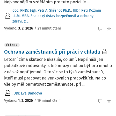
Nejvhodnějším vzděláním pro tuto pozici je ...
doc. RNDr. Mgr. Petr A. Skřehot Ph.D.
,
JUDr. Petr Kožmín
LL.M. MBA
,
Znalecký ústav bezpečnosti a ochrany
zdraví, z.ú.
Vydáno:
3. 2. 2026
/
21 minut čtení
ČLÁNKY
Ochrana zaměstnanců při práci v chladu
Letošní zima skutečně ukazuje, co umí. Nepřináší jen
pohádkové radovánky, silné mrazy mohou být pro mnoho
z nás až nepříjemné. O to víc se to týká zaměstnanců,
kteří musí pracovat na venkovních pracovištích. Na co
vše by měl pamatovat zaměstnavatel při ...
JUDr. Eva Dandová
Vydáno:
1. 2. 2026
/
19 minut čtení