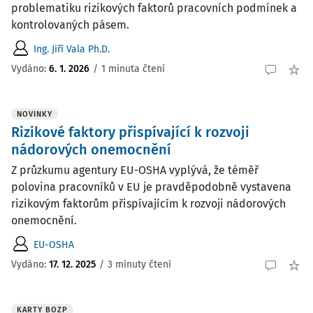
problematiku rizikových faktorů pracovních podmínek a
kontrolovaných pásem.
Ing. Jiří Vala Ph.D.
Vydáno:
6. 1. 2026
/
1 minuta čtení
NOVINKY
Rizikové faktory přispívající k rozvoji
nádorových onemocnění
Z průzkumu agentury EU-OSHA vyplývá, že téměř
polovina pracovníků v EU je pravděpodobně vystavena
rizikovým faktorům přispívajícím k rozvoji nádorových
onemocnění.
EU-OSHA
Vydáno:
17. 12. 2025
/
3 minuty čtení
KARTY BOZP