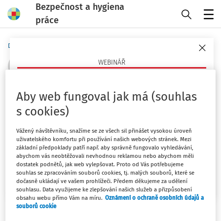
Bezpečnost a hygiena
práce
Menu
Domů
Autoři
Bc. Kateřina Kožíková
WEBINÁŘ
Psychosociální rizika v práci
Aby web fungoval jak má (souhlas
Sledovat autora
Co jsou, proč teď pálí a jak je opřít o právo a praxi
s cookies)
(ČR/EU)?
Filtr
23. 9. 2026
Vážený návštěvníku, snažíme se ze všech sil přinášet vysokou úroveň
uživatelského komfortu při používání našich webových stránek. Mezi
základní předpoklady patří např. aby správně fungovalo vyhledávání,
Mgr. Lucie Kyselová
1
Počet vyhledaných dokumentů:
abychom vás neobtěžovali nevhodnou reklamou nebo abychom měli
dostatek podnětů, jak web vylepšovat. Proto od Vás potřebujeme
Chci více informací
Řadit podle
:
souhlas se zpracováním souborů cookies, tj. malých souborů, které se
dočasně ukládají ve vašem prohlížeči. Předem děkujeme za udělení
Nejnovější
Nejstarší
souhlasu. Data využijeme ke zlepšování našich služeb a přizpůsobení
obsahu webu přímo Vám na míru.
Oznámení o ochraně osobních údajů a
souborů cookie
KARTY BOZP