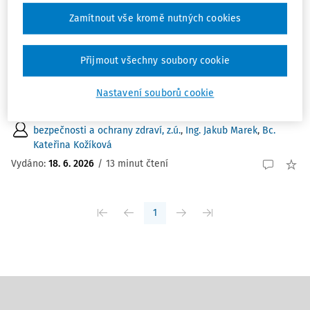
Montér stavebních konstrukcí
Zamítnout vše kromě nutných cookies
Charakteristickým místem výkonu práce jsou zejména
staveniště a venkovní pracoviště novostaveb i
stávajících staveb. Práce může být vykonávána i ve
Přijmout všechny soubory cookie
vnitřních prostorách budov. Činnost je vykonávána často
ve výšce, na lešeních, pracovních plošinách nebo ...
Nastavení souborů cookie
doc. RNDr. Mgr. Petr A. Skřehot Ph.D.
,
Znalecký ústav
bezpečnosti a ochrany zdraví, z.ú.
,
Ing. Jakub Marek
,
Bc.
Kateřina Kožíková
Vydáno:
18. 6. 2026
/
13 minut čtení
1