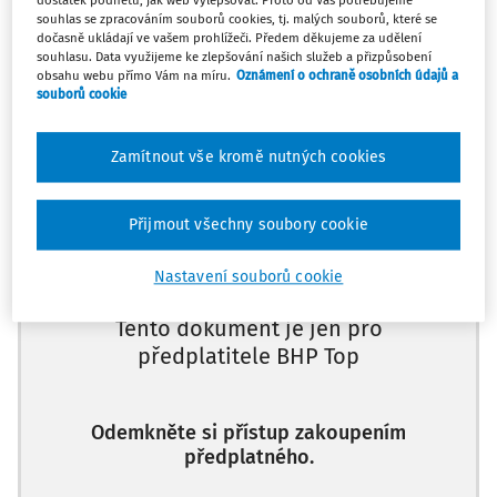
dostatek podnětů, jak web vylepšovat. Proto od Vás potřebujeme
souhlas se zpracováním souborů cookies, tj. malých souborů, které se
dočasně ukládají ve vašem prohlížeči. Předem děkujeme za udělení
(Otázka č. 389 až č. 394) Šest
testových otázek. Znalost
souhlasu. Data využijeme ke zlepšování našich služeb a přizpůsobení
nařízení vlády č. 362/2005 Sb., o bližších požadavcích na
obsahu webu přímo Vám na míru.
Oznámení o ochraně osobních údajů a
souborů cookie
bezpečnost a ochranu zdraví při práci na pracovištích s
nebezpečím pádu z výšky nebo do hloubky.
Zamítnout vše kromě nutných cookies
Máte předplatné?
Přihlaste se
Přijmout všechny soubory cookie
Nastavení souborů cookie
Tento dokument je jen pro
předplatitele BHP Top
Odemkněte si přístup zakoupením
předplatného.