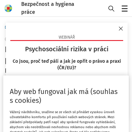
Bezpečnost a hygiena
práce
Menu
Domů
Vzdělávání
Testové otázky pro OZO
WEBINÁŘ
PRÁCE VE VÝŠCE
POSKYTOVÁNÍ OOPP
+ PŘIDAT VLASTNÍ
Bezpečnost a ochrana zdraví při
Psychosociální rizika v práci
práci na pracovištích s
Co jsou, proč teď pálí a jak je opřít o právo a praxi
(ČR/EU)?
nebezpečím pádu z výšky nebo
do hloubky
23. 9. 2026
Mgr. Lucie Kyselová
Aby web fungoval jak má (souhlas
Ing. Jiří Vala Ph.D.
s cookies)
Vydáno
:
18. 1. 2026
Chci více informací
1 minuta čtení
Vážený návštěvníku, snažíme se ze všech sil přinášet vysokou úroveň
Související dokumenty (7)
uživatelského komfortu při používání našich webových stránek. Mezi
základní předpoklady patří např. aby správně fungovalo vyhledávání,
abychom vás neobtěžovali nevhodnou reklamou nebo abychom měli
Procházet otázky