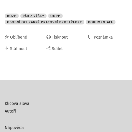
BOZP
PÁD Z VÝŠKY
OOPP
OSOBNÍ OCHRANNÉ PRACOVNÍ PROSTŘEDKY
DOKUMENTACE
Oblíbené
Tisknout
Poznámka
Stáhnout
Sdílet
Klíčová slova
Autoři
Nápověda