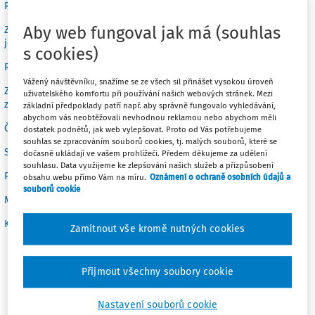
Relevantní mimořádné provozní události
Aby web fungoval jak má (souhlas
Základní opatření pro předcházení mimořádným událostem nebo
jejich následkům
s cookies)
Rizikové faktory
Vážený návštěvníku, snažíme se ze všech sil přinášet vysokou úroveň
Základní právní předpisy, které se týkají výkonu práce (v platném
uživatelského komfortu při používání našich webových stránek. Mezi
znění)
základní předpoklady patří např. aby správně fungovalo vyhledávání,
abychom vás neobtěžovali nevhodnou reklamou nebo abychom měli
Četnost periodických lékařských prohlídek
dostatek podnětů, jak web vylepšovat. Proto od Vás potřebujeme
souhlas se zpracováním souborů cookies, tj. malých souborů, které se
Seznam nebezpečí
dočasně ukládají ve vašem prohlížeči. Předem děkujeme za udělení
souhlasu. Data využijeme ke zlepšování našich služeb a přizpůsobení
Pokyny pro zajištění bezpečnosti práce
obsahu webu přímo Vám na míru.
Oznámení o ochraně osobních údajů a
souborů cookie
Metodologie pro vyhodnocení rizik
Karta BOZP pro profesi ke stažení
Zamítnout vše kromě nutných cookies
Charakteristickým místem výkonu práce jsou zejména
Přijmout všechny soubory cookie
zdravotnická zařízení různého typu, sociální zařízení,
nemocnice, ošetřovatelská centra, léčebny dlouhodobě
Nastavení souborů cookie