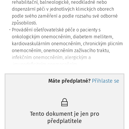
rehabilitační, balneologické, neodkladné nebo
dispenzární péči v jednotlivých klinických oborech
podle svého zaměření a podle rozsahu své odborné
způsobilosti.
Provádění ošetřovatelské péče o pacienty s
onkologickým onemocněním, diabetem mellitem,
kardiovaskulárním onemocněním, chronickým plicním
onemocněním, onemocněním zažívacího traktu,
infekčním onemocněním, alergickým a
imunodeficitním onemocněním,
dermatovenerologickým onemocněním,
neurologickým onemocněním, o pacienty v
Máte předplatné?
Přihlaste se
gerontologii a o pacienty se striemi.
Podílení se na činnostech spojených s příjmem,
překladem, propouštěním a úmrtím pacienta.
Vedení příslušné zdravotnické dokumentace.
Tento dokument je jen pro
předplatitele