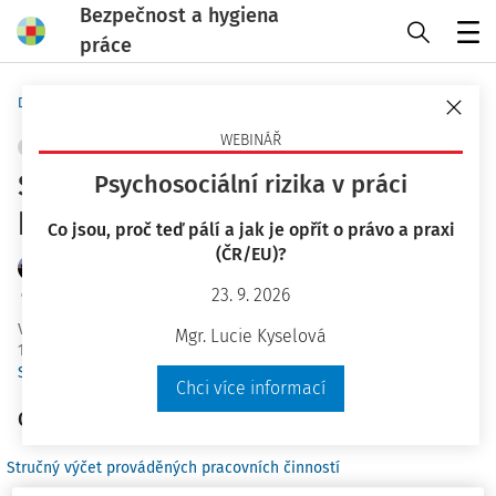
Bezpečnost a hygiena
práce
Menu
Domů
Praktické nástroje
Karty BOZP
WEBINÁŘ
OCHRANA ZDRAVÍ
+ PŘIDAT VLASTNÍ
Sestra pro péči o pacienty v
Psychosociální rizika v práci
klinických oborech
Co jsou, proč teď pálí a jak je opřít o právo a praxi
(ČR/EU)?
JUDr. Petr Kožmín LL.M. MBA
23. 9. 2026
Znalecký ústav bezpečnosti a ochrany zdraví, z.ú.
Vydáno
:
18. 7. 2018
Mgr. Lucie Kyselová
13 minut čtení
Související dokumenty (16)
Chci více informací
Obsah
Stručný výčet prováděných pracovních činností