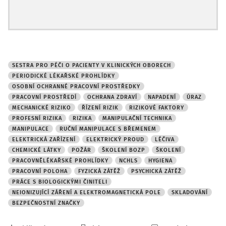
SESTRA PRO PÉČI O PACIENTY V KLINICKÝCH OBORECH
PERIODICKÉ LÉKAŘSKÉ PROHLÍDKY
OSOBNÍ OCHRANNÉ PRACOVNÍ PROSTŘEDKY
PRACOVNÍ PROSTŘEDÍ
OCHRANA ZDRAVÍ
NAPADENÍ
ÚRAZ
MECHANICKÉ RIZIKO
ŘÍZENÍ RIZIK
RIZIKOVÉ FAKTORY
PROFESNÍ RIZIKA
RIZIKA
MANIPULAČNÍ TECHNIKA
MANIPULACE
RUČNÍ MANIPULACE S BŘEMENEM
ELEKTRICKÁ ZAŘÍZENÍ
ELEKTRICKÝ PROUD
LÉČIVA
CHEMICKÉ LÁTKY
POŽÁR
ŠKOLENÍ BOZP
ŠKOLENÍ
PRACOVNĚLÉKAŘSKÉ PROHLÍDKY
NCHLS
HYGIENA
PRACOVNÍ POLOHA
FYZICKÁ ZÁTĚŽ
PSYCHICKÁ ZÁTĚŽ
PRÁCE S BIOLOGICKÝMI ČINITELI
NEIONIZUJÍCÍ ZÁŘENÍ A ELEKTROMAGNETICKÁ POLE
SKLADOVÁNÍ
BEZPEČNOSTNÍ ZNAČKY