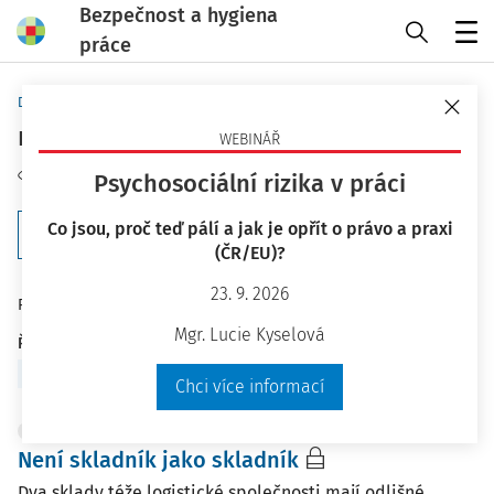
Bezpečnost a hygiena
práce
Menu
Domů
Klíčová slova
manipulační technika
WEBINÁŘ
Sledovat téma
Psychosociální rizika v práci
Co jsou, proč teď pálí a jak je opřít o právo a praxi
Filtr
(ČR/EU)?
23. 9. 2026
75
Počet vyhledaných dokumentů:
Mgr. Lucie Kyselová
Řadit podle
:
Nejnovější
Nejstarší
Chci více informací
PRACOVNÍ SITUACE
Není skladník jako skladník
Dva sklady téže logistické společnosti mají odlišné