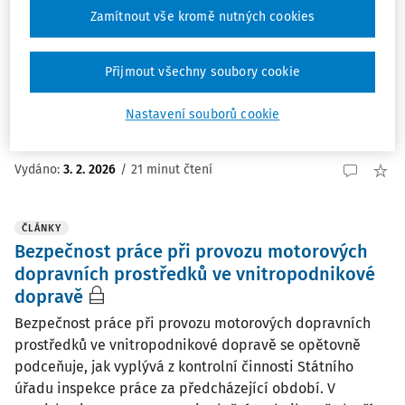
určených pro chov zvířat (stáje, stání, boxy) a přilehlých
Zamítnout vše kromě nutných cookies
zemědělských objektech a dále ve venkovních
prostorech (pastviny, výběhy, volný venkovní prostor).
Přijmout všechny soubory cookie
Nejvhodnějším vzděláním pro tuto pozici je ...
doc. RNDr. Mgr. Petr A. Skřehot Ph.D.
,
JUDr. Petr Kožmín
Nastavení souborů cookie
LL.M. MBA
,
Znalecký ústav bezpečnosti a ochrany
zdraví, z.ú.
Vydáno:
3. 2. 2026
/
21 minut čtení
ČLÁNKY
Bezpečnost práce při provozu motorových
dopravních prostředků ve vnitropodnikové
dopravě
Bezpečnost práce při provozu motorových dopravních
prostředků ve vnitropodnikové dopravě se opětovně
podceňuje, jak vyplývá z kontrolní činnosti Státního
úřadu inspekce práce za předcházející období. V