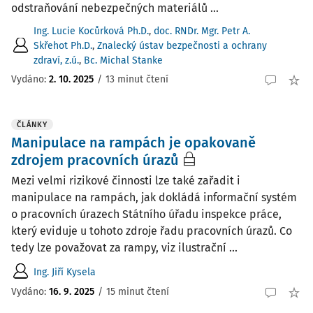
odstraňování nebezpečných materiálů ...
Ing. Lucie Kocůrková Ph.D.
,
doc. RNDr. Mgr. Petr A.
Skřehot Ph.D.
,
Znalecký ústav bezpečnosti a ochrany
zdraví, z.ú.
,
Bc. Michal Stanke
Vydáno:
2. 10. 2025
/
13 minut čtení
ČLÁNKY
Manipulace na rampách je opakovaně
zdrojem pracovních úrazů
Mezi velmi rizikové činnosti lze také zařadit i
manipulace na rampách, jak dokládá informační systém
o pracovních úrazech Státního úřadu inspekce práce,
který eviduje u tohoto zdroje řadu pracovních úrazů. Co
tedy lze považovat za rampy, viz ilustrační ...
Ing. Jiří Kysela
Vydáno:
16. 9. 2025
/
15 minut čtení