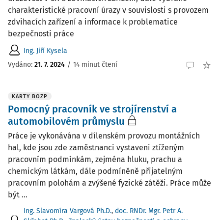
charakteristické pracovní úrazy v souvislosti s provozem
zdvihacích zařízení a informace k problematice
bezpečnosti práce
Ing. Jiří Kysela
Vydáno:
21. 7. 2024
/
14 minut čtení
KARTY BOZP
Pomocný pracovník ve strojírenství a
automobilovém průmyslu
Práce je vykonávána v dílenském provozu montážních
hal, kde jsou zde zaměstnanci vystaveni ztíženým
pracovním podmínkám, zejména hluku, prachu a
chemickým látkám, dále podmíněně přijatelným
pracovním polohám a zvýšené fyzické zátěži. Práce může
být ...
Ing. Slavomíra Vargová Ph.D.
,
doc. RNDr. Mgr. Petr A.