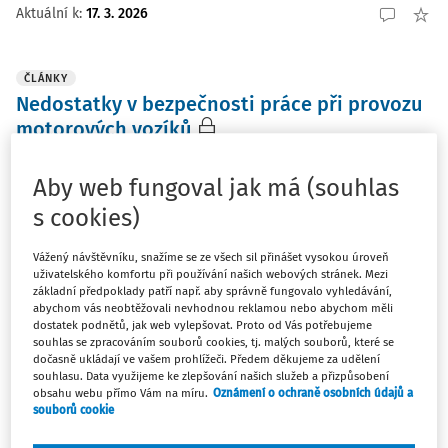
Aktuální k
:
17. 3. 2026
ČLÁNKY
Nedostatky v bezpečnosti práce při provozu
motorových vozíků
Bezpečnost práce při provozu motorových vozíků je
často přehlížena, což má závažné důsledky pro
Aby web fungoval jak má (souhlas
zaměstnance i zaměstnavatele. Nedostatky ve školení,
s cookies)
údržbě zařízení a dodržování předpisů vedou k častým
pracovním úrazům, které mohou mít fatální následky. ...
Vážený návštěvníku, snažíme se ze všech sil přinášet vysokou úroveň
uživatelského komfortu při používání našich webových stránek. Mezi
Ing. Jiří Kysela
základní předpoklady patří např. aby správně fungovalo vyhledávání,
abychom vás neobtěžovali nevhodnou reklamou nebo abychom měli
Vydáno:
11. 3. 2026
/
13 minut čtení
dostatek podnětů, jak web vylepšovat. Proto od Vás potřebujeme
souhlas se zpracováním souborů cookies, tj. malých souborů, které se
dočasně ukládají ve vašem prohlížeči. Předem děkujeme za udělení
souhlasu. Data využijeme ke zlepšování našich služeb a přizpůsobení
KARTY BOZP
obsahu webu přímo Vám na míru.
Oznámení o ochraně osobních údajů a
Chovatel koní – jezdec – kočí
souborů cookie
Pracovní činnost je prováděna nejčastěji v objektech