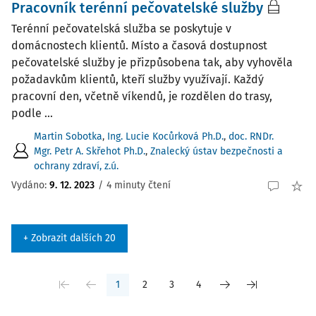
Pracovník terénní pečovatelské služby
Terénní pečovatelská služba se poskytuje v
domácnostech klientů. Místo a časová dostupnost
pečovatelské služby je přizpůsobena tak, aby vyhověla
požadavkům klientů, kteří služby využívají. Každý
pracovní den, včetně víkendů, je rozdělen do trasy,
podle ...
Martin Sobotka
,
Ing. Lucie Kocůrková Ph.D.
,
doc. RNDr.
Mgr. Petr A. Skřehot Ph.D.
,
Znalecký ústav bezpečnosti a
ochrany zdraví, z.ú.
Vydáno:
9. 12. 2023
/
4 minuty čtení
+ Zobrazit dalších 20
1
2
3
4