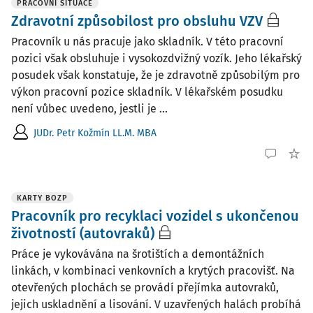
PRACOVNÍ SITUACE
Zdravotní způsobilost pro obsluhu VZV
Pracovník u nás pracuje jako skladník. V této pracovní
pozici však obsluhuje i vysokozdvižný vozík. Jeho lékařský
posudek však konstatuje, že je zdravotně způsobilým pro
výkon pracovní pozice skladník. V lékařském posudku
není vůbec uvedeno, jestli je ...
JUDr. Petr Kožmín LL.M. MBA
KARTY BOZP
Pracovník pro recyklaci vozidel s ukončenou
životností (autovraků)
Práce je vykovávána na šrotištích a demontážních
linkách, v kombinaci venkovních a krytých pracovišť. Na
otevřených plochách se provádí přejímka autovraků,
jejich uskladnění a lisování. V uzavřených halách probíhá