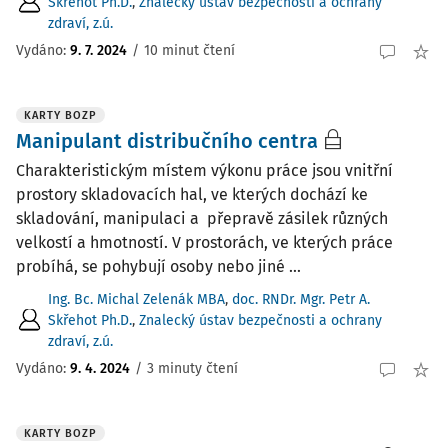
Skřehot Ph.D.
,
Znalecký ústav bezpečnosti a ochrany
zdraví, z.ú.
Vydáno:
9. 7. 2024
/
10 minut čtení
KARTY BOZP
Manipulant distribučního centra
Charakteristickým místem výkonu práce jsou vnitřní
prostory skladovacích hal, ve kterých dochází ke
skladování, manipulaci a přepravě zásilek různých
velkostí a hmotností. V prostorách, ve kterých práce
probíhá, se pohybují osoby nebo jiné ...
Ing. Bc. Michal Zelenák MBA
,
doc. RNDr. Mgr. Petr A.
Skřehot Ph.D.
,
Znalecký ústav bezpečnosti a ochrany
zdraví, z.ú.
Vydáno:
9. 4. 2024
/
3 minuty čtení
KARTY BOZP