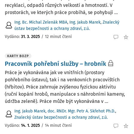
recyklaci, odpadů různých velkostí a hmotností. V
prostorách, ve kterých práce probíhá, se pohybují ...
Ing. Bc. Michal Zelenák MBA
,
Ing. Jakub Marek
,
Znalecký
ústav bezpečnosti a ochrany zdraví, z.ú.
Vydáno:
31. 3. 2025
/
12 minut čtení
KARTY BOZP
Pracovník pohřební služby – hrobník
Práce je vykonávána jak ve vnitřních (prostory
pohřebního ústavu), tak i na venkovních pracovištích
(hřbitov). Práce zahrnuje zvýšenou fyzickou aktivitu
(ruční kopání hrobů, manipulace s náhrobními kameny,
údržba zeleně). Práce může být vykonávána v ...
Ing. Jakub Marek
,
doc. RNDr. Mgr. Petr A. Skřehot Ph.D.
,
Znalecký ústav bezpečnosti a ochrany zdraví, z.ú.
Vydáno:
14. 1. 2025
/
14 minut čtení