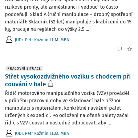
rizikové profily, ale zaměstnanci i vedoucí to často
podceňují. Sklad A (ruční manipulace – drobný spotřební
materiál): Skladník (52 let) manipuluje s krabicemi do 15
kg, pracuje na regálech do výšky 2,5 ...
JUDr. Petr Kožmín LL.M. MBA
PRACOVNÍ SITUACE
Střet vysokozdvižného vozíku s chodcem při
couvání v hale
Řidič motorového manipulačního vozíku (VZV) prováděl
v průběhu pracovní doby ve skladovací hale běžnou
manipulaci s materiálem, konkrétně navážení palet
určených k expedici. Po odložení naložené palety začal
řidič s VZV couvat a následně odbočovat, aby ...
JUDr. Petr Kožmín LL.M. MBA