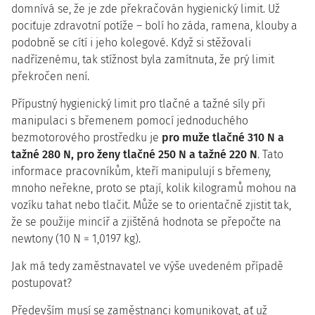
domnívá se, že je zde překračován hygienický limit. Už
pociťuje zdravotní potíže – bolí ho záda, ramena, klouby a
podobně se cítí i jeho kolegové. Když si stěžovali
nadřízenému, tak stížnost byla zamítnuta, že prý limit
překročen není.
Přípustný hygienický limit pro tlačné a tažné síly při
manipulaci s břemenem pomocí jednoduchého
bezmotorového prostředku je
pro muže tlačné 310 N a
tažné 280 N, pro ženy tlačné 250 N a tažné 220 N
. Tato
informace pracovníkům, kteří manipulují s břemeny,
mnoho neřekne, proto se ptají, kolik kilogramů mohou na
vozíku tahat nebo tlačit. Může se to orientačně zjistit tak,
že se použije mincíř a zjištěná hodnota se přepočte na
newtony (10 N = 1,0197 kg).
Jak má tedy zaměstnavatel ve výše uvedeném případě
postupovat?
Především musí se zaměstnanci komunikovat, ať už