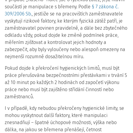
součástí je manipulace s břemeny. Podle
§ 7 zákona č.
309/2006 Sb.
, jestliže se na pracovištích zaměstnavatele
vyskytují rizikové faktory, ke kterým fyzická zátěž patří, je
zaměstnavatel povinen pravidelně, a dále bez zbytečného
odkladu vždy, pokud dojde ke změně podmínek práce,
měřením zjišťovat a kontrolovat jejich hodnoty a
zabezpečit, aby byly vyloučeny nebo alespoň omezeny na
nejmenší rozumně dosažitelnou míru.
Pokud dojde k překročení hygienických limitů, musí být
práce přerušována bezpečnostními přestávkami v trvání 5
až 10 minut po každých 2 hodinách od započetí výkonu
práce nebo musí být zajištěno střídání činností nebo
zaměstnanců.
I v případě, kdy nebudou překročeny hygienické limity, se
mohou vyskytnout další faktory, které manipulaci
znesnadňují – špatné úchopové možnosti, výška nebo
dálka, na jakou se břemena přenášejí, četnost