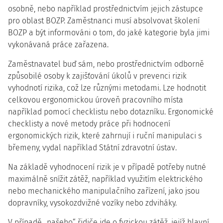
osobně, nebo například prostřednictvím jejich zástupce
pro oblast BOZP. Zaměstnanci musí absolvovat školení
BOZP a být informováni o tom, do jaké kategorie byla jimi
vykonávaná práce zařazena.
Zaměstnavatel buď sám, nebo prostřednictvím odborně
způsobilé osoby k zajišťování úkolů v prevenci rizik
vyhodnotí rizika, což lze různými metodami. Lze hodnotit
celkovou ergonomickou úroveň pracovního místa
například pomocí checklistu nebo dotazníku. Ergonomické
checklisty a nové metody práce při hodnocení
ergonomických rizik, které zahrnují i ruční manipulaci s
břemeny, vydal například Státní zdravotní ústav.
Na základě vyhodnocení rizik je v případě potřeby nutné
maximálně snížit zátěž, například využitím elektrického
nebo mechanického manipulačního zařízení, jako jsou
dopravníky, vysokozdvižné vozíky nebo zdviháky.
V případě „našeho“ řidiče jde o fyzickou zátěž, jejíž hlavní