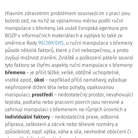
Hlavním zdravotním problémem souvisejícím s prací jsou
bolesti zad, na nichž se významnou měrou podílí ruční
manipulace s břemeny. Jak uvádí Evropská agentura pro
BOZP v informačních materiálech a vyplývá to také ze
směrnice Rady
90/269/EHS
, u ruční manipulace s břemeny
působí několik faktorů, které ji činí nebezpečnou, a proto
zvyšují možnost zranění. Zvláště u poškození páteře souvisí
tyto faktory se čtyřmi aspekty ruční manipulace s břemeny:
břemeno
– je příliš těžké, velké, obtížně uchopitelné,
vratké apod.,
úkol
– například příliš namáhavý, vyžaduje
nepřirozené držení těla nebo pohyby, opakovanou
manipulaci;
prostředí
– nedostatečný prostor, nevyhovující
teplota, podlaha nebo pracovní povrch jsou nerovné a
zahrnují manipulaci s břemenem na různých úrovních a
individuální faktory
– nedostatečná praxe, odborná
příprava, zaškolení a zácvik nebo tělesné rozměry a
způsobilost, např. výška, váha a síla, nevhodné oblečení či