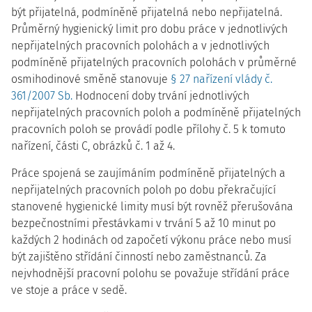
být přijatelná, podmíněně přijatelná nebo nepřijatelná.
Průměrný hygienický limit pro dobu práce v jednotlivých
nepřijatelných pracovních polohách a v jednotlivých
podmíněně přijatelných pracovních polohách v průměrné
osmihodinové směně stanovuje
§ 27 nařízení vlády č.
361/2007 Sb.
Hodnocení doby trvání jednotlivých
nepřijatelných pracovních poloh a podmíněně přijatelných
pracovních poloh se provádí podle přílohy č. 5 k tomuto
nařízení, části C, obrázků č. 1 až 4.
Práce spojená se zaujímáním podmíněně přijatelných a
nepřijatelných pracovních poloh po dobu překračující
stanovené hygienické limity musí být rovněž přerušována
bezpečnostními přestávkami v trvání 5 až 10 minut po
každých 2 hodinách od započetí výkonu práce nebo musí
být zajištěno střídání činností nebo zaměstnanců. Za
nejvhodnější pracovní polohu se považuje střídání práce
ve stoje a práce v sedě.