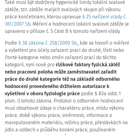
Také musí být dodrženy hygienické limity lokální svalové
zátěže, tzn. zátěže malých svalových skupin při výkonu
práce končetinami, kterou upravuje
§ 25 nařízení vlády č.
361/2007 Sb.
Měření a hodnocení lokální svalové zátěže je
upraveno v příloze č. 5 části B k tomuto nařízení vlády.
Podle
§ 38 zákona č. 258/2000 Sb.
, kde se hovoří o měření
a vyšetření pro účely zařazení prací do druhé, třetí nebo
čtvrté kategorie nebo změn zařazení prací do těchto
kategorií, nyní nově pro
rizikové faktory fyzická zátěž
nebo pracovní poloha může zaměstnavatel zařadit
práce do druhé kategorie též na základě odborného
hodnocení provedeného držitelem autorizace k
vyšetření v oboru fyziologie práce
podle § 83a odst. 1
písm. i) tohoto zákona. Protokol o odborném hodnocení
musí obsahovat údaje o charakteru práce, místu výkonu
práce, době výkonu práce, směnnosti, informace o
manipulovaném materiálu, režimu práce, přestávkách na
jídlo a oddech v průběhu konání práce, používaném