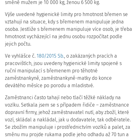
směně mužem je 10 000 kg, ženou 6 500 kg.
Výše uvedené hygienické limity pro hmotnost břemen se
vztahují na situace, kdy s břemenem manipuluje jedna
osoba. Jestliže s břemenem manipuluje více osob, je třeba
hmotnost vycházející na jednu osobu rozpočítat podle
jejich počtu.
Ve vyhlášce č.
180/2015 Sb.
, o zakázaných pracích a
pracovištích, jsou uvedeny hygienické limity spojené s
ruční manipulací s břemenem pro těhotné
zaměstnankyně, zaměstnankyně-matky do konce
devátého měsíce po porodu a mladistvé.
Zaměstnanci často tahají nebo tlačí těžké náklady na
vozíku. Setkala jsem se s případem řidiče – zaměstnance
dopravní firmy, jehož zaměstnavatel nutí, aby zboží, které
vozí, skládal a nakládal, jak u dodavatele, tak odběratele.
Se zbožím manipuluje i prostřednictvím vozíků a palet, za
směnu mu projde rukama podle jeho odhadu až 70 tun a