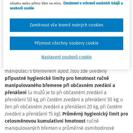
břemene nebo nepříznivých ergonomických podmínek
obsahu webu přímo Vám na míru.
Oznámení o ochraně osobních údajů a
souborů cookie
může dojít k poškození páteře zaměstnance nebo
onemocnění z jednostranné nadměrné zátěže. Za ruční
manipulaci s břemenem se pokládá též zvedání a
Zamítnout vše kromě nutných cookies
přenášení živého břemene
.
Dále se zde hovoří o pracovních postupech, které musí být
Přijmout všechny soubory cookie
používány při ruční manipulaci s břemeny, aby se
předcházelo úrazům způsobeným zejména přiražením
Nastavení souborů cookie
břemene, jeho vysmeknutím, uklouznutím, zakopnutím při
manipulaci s břemenem apod. Jsou zde uvedeny
přípustné hygienické limity pro hmotnost ručně
manipulovaného břemene při občasném zvedání a
přenášení
(u mužů je to při občasném zvedání a
přenášení 50 kg, při častém zvedání a přenášení 30 kg; u
žen při občasném zvedání a přenášení 20 kg, při častém
zvedání a přenášení 15 kg).
Průměrný hygienický limit pro
celosměnovou kumulativní hmotnost
ručně
manipulovaných břemen v průměrné osmihodinové