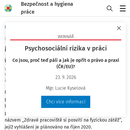
Bezpečnost a hygiena
práce
Menu
Domů
Bezpečnost a hygiena práce
WEBINÁŘ
MANIPULACE S BŘEMENY
+ PŘIDAT VLASTNÍ
Manipulace s břemeny
Psychosociální rizika v práci
Co jsou, proč teď pálí a jak je opřít o právo a praxi
Mgr. Kateřina Hrubá
(ČR/EU)?
Vydáno
:
8. 10. 2020
9 minut čtení
23. 9. 2026
Zdroj
:
Bezpečnost a hygiena práce 10/2020
Mgr. Lucie Kyselová
Muskuloskeletální poruchy související s prací jsou u
pracovníků v Evropě velmi časté. Jistě také proto
Chci více informací
kampaň Zdravé pracoviště na období 2020–2022
pořádaná agenturou EU-OSHA bude tentokrát pod
názvem „Zdravé pracoviště si posvítí na fyzickou zátěž“,
jejíž vyhlášení je plánováno na říjen 2020.