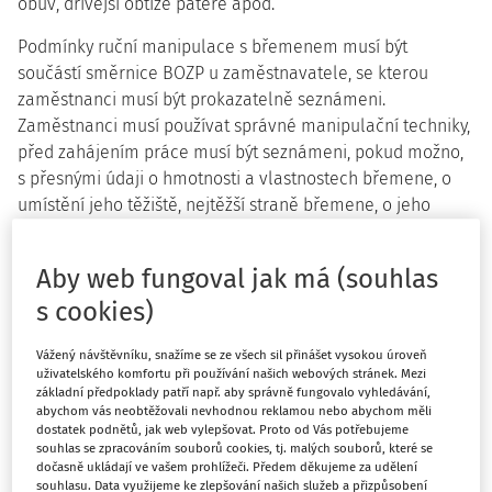
obuv, dřívější obtíže páteře apod.
Podmínky ruční manipulace s břemenem musí být
součástí směrnice BOZP u zaměstnavatele, se kterou
zaměstnanci musí být prokazatelně seznámeni.
Zaměstnanci musí používat správné manipulační techniky,
před zahájením práce musí být seznámeni, pokud možno,
s přesnými údaji o hmotnosti a vlastnostech břemene, o
umístění jeho těžiště, nejtěžší straně břemene, o jeho
správném uchopení a zacházení s břemenem a s rizikem,
jemuž mohou být vystaveni při nesprávné manipulaci.
Aby web fungoval jak má (souhlas
U nás se problematikou manipulace s břemeny zabývá
§
s cookies)
28 až 30 nařízení vlády č. 361/2007 Sb.
Vážený návštěvníku, snažíme se ze všech sil přinášet vysokou úroveň
Podle definice uvedené v § 28 nařízení vlády se
ruční
uživatelského komfortu při používání našich webových stránek. Mezi
základní předpoklady patří např. aby správně fungovalo vyhledávání,
manipulací s břemenem rozumí přepravování nebo
abychom vás neobtěžovali nevhodnou reklamou nebo abychom měli
nošení břemene jedním nebo současně více zaměstnanci
dostatek podnětů, jak web vylepšovat. Proto od Vás potřebujeme
včetně jeho zvedání, pokládání, strkání, tahání, posunování
souhlas se zpracováním souborů cookies, tj. malých souborů, které se
dočasně ukládají ve vašem prohlížeči. Předem děkujeme za udělení
nebo přemisťování, při kterém v důsledku vlastností
souhlasu. Data využijeme ke zlepšování našich služeb a přizpůsobení