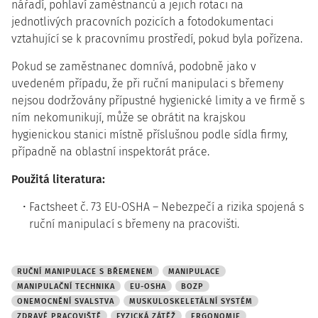
nářadí, pohlaví zaměstnanců a jejich rotaci na
jednotlivých pracovních pozicích a fotodokumentaci
vztahující se k pracovnímu prostředí, pokud byla pořízena.
Pokud se zaměstnanec domnívá, podobně jako v
uvedeném případu, že při ruční manipulaci s břemeny
nejsou dodržovány přípustné hygienické limity a ve firmě s
ním nekomunikují, může se obrátit na krajskou
hygienickou stanici místně příslušnou podle sídla firmy,
případně na oblastní inspektorát práce.
Použitá literatura:
Factsheet č. 73 EU-OSHA – Nebezpečí a rizika spojená s
ruční manipulací s břemeny na pracovišti.
RUČNÍ MANIPULACE S BŘEMENEM
MANIPULACE
MANIPULAČNÍ TECHNIKA
EU-OSHA
BOZP
ONEMOCNĚNÍ SVALSTVA
MUSKULOSKELETÁLNÍ SYSTÉM
ZDRAVÉ PRACOVIŠTĚ
FYZICKÁ ZÁTĚŽ
ERGONOMIE