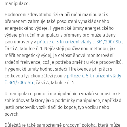
manipulace.
Hodnocení zdravotního rizika při ruční manipulaci s
břemenem zahrnuje také posouzení vynakládaného
energetického výdeje. Hygienické limity energetického
výdeje při ruční manipulaci s břemeny pro muže a ženy
jsou upraveny v
příloze č. 5 k nařízení vlády č. 361/2007 Sb.
,
části A, tabulce č. 1. Nejčastěji používanou metodou, jak
měřit energetický výdej, je celosměnové monitorování
srdeční frekvence, což je potřeba změřit u více pracovníků.
Hygienické limity hodnot srdeční frekvence při práci s
celkovou fyzickou zátěží jsou v
příloze č. 5 k nařízení vlády
č. 361/2007 Sb.
, části A, tabulce č. 4.
U manipulace pomocí manipulačních vozíků se musí také
zohledňovat faktory jako podmínky manipulace, například
jestli pracovník vozík tlačí do kopce, typ vozíku nebo
povrch.
Důležitá je také samozřejmě pracovní poloha, která může