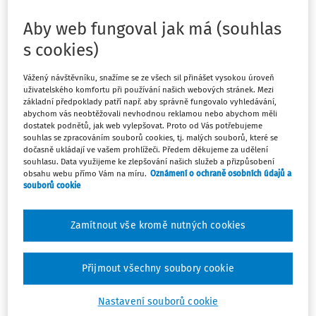
smluvní pokutu, aby byla pokuta daňově uznatelná?
Aby web fungoval jak má (souhlas
Odpověď
s cookies)
Vážený návštěvníku, snažíme se ze všech sil přinášet vysokou úroveň
uživatelského komfortu při používání našich webových stránek. Mezi
Máte předplatné?
Přihlaste se
základní předpoklady patří např. aby správně fungovalo vyhledávání,
abychom vás neobtěžovali nevhodnou reklamou nebo abychom měli
dostatek podnětů, jak web vylepšovat. Proto od Vás potřebujeme
souhlas se zpracováním souborů cookies, tj. malých souborů, které se
dočasně ukládají ve vašem prohlížeči. Předem děkujeme za udělení
souhlasu. Data využijeme ke zlepšování našich služeb a přizpůsobení
obsahu webu přímo Vám na míru.
Oznámení o ochraně osobních údajů a
Tento dokument je jen pro
souborů cookie
předplatitele
Zamítnout vše kromě nutných cookies
Zaregistrujte se a získejte přístup k
obsahu na 14 dní zdarma
Přijmout všechny soubory cookie
Díky registraci získáte přístup k:
Nastavení souborů cookie