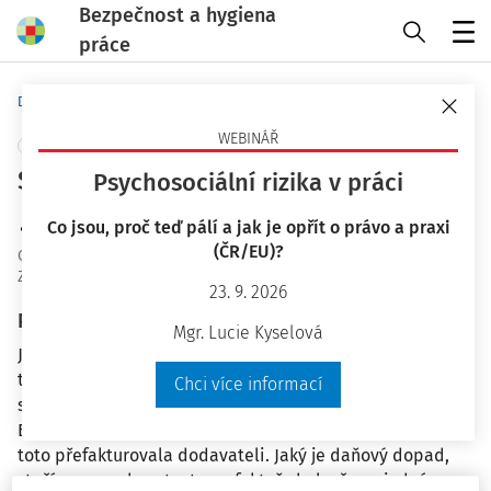
Bezpečnost a hygiena
práce
Menu
Domů
Otázky a odpovědi
WEBINÁŘ
+ PŘIDAT VLASTNÍ
Smluvní pokuta za porušení BOZP
Psychosociální rizika v práci
Ing. Petra Konderlová
Co jsou, proč teď pálí a jak je opřít o právo a praxi
(ČR/EU)?
OaO ID
:
23565
Zodpovězeno
:
11. 2. 2019
23. 9. 2026
Plné znění otázky
Mgr. Lucie Kyselová
Je daňově uznatelná "smluvní pokuta za porušení BOZP"-
text na a vystavené faktuře? Není zřejmé, jestli firma si
Chci více informací
stanovila do smlouvy dodržování určitých podmínek
BOZP, anebo firma dostala pokutu za porušení BOZP a
toto přefakturovala dodavateli. Jaký je daňový dopad,
stačí pouze, aby v textu na faktuře bylo, že se jedná o