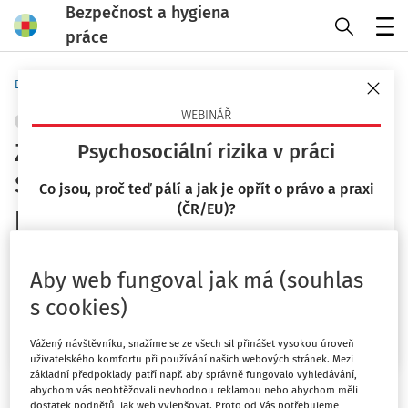
Bezpečnost a hygiena
práce
Menu
Domů
Novinky
WEBINÁŘ
OCHRANA ZDRAVÍ
+ PŘIDAT VLASTNÍ
Zdravé pracoviště 2026–2028.
Psychosociální rizika v práci
Společně pro duševní zdraví v
Co jsou, proč teď pálí a jak je opřít o právo a praxi
(ČR/EU)?
práci
23. 9. 2026
Výzkumný institut práce a sociálních věcí, v.v.i.
EU-OSHA
Mgr. Lucie Kyselová
Aby web fungoval jak má (souhlas
Vydáno
:
3. 11. 2025
s cookies)
Chci více informací
1 minuta čtení
Související dokumenty (2)
Vážený návštěvníku, snažíme se ze všech sil přinášet vysokou úroveň
uživatelského komfortu při používání našich webových stránek. Mezi
základní předpoklady patří např. aby správně fungovalo vyhledávání,
Evropská agentura pro BOZP (EU-OSHA) připravuje novou
abychom vás neobtěžovali nevhodnou reklamou nebo abychom měli
kampaň
Zdravé pracoviště 2026–2028
s
dostatek podnětů, jak web vylepšovat. Proto od Vás potřebujeme