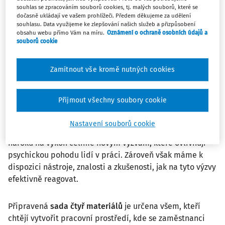
názvem
Společně pro duševní zdraví v práci
, která se
souhlas se zpracováním souborů cookies, tj. malých souborů, které se
dočasně ukládají ve vašem prohlížeči. Předem děkujeme za udělení
zaměří na duševní zdraví a psychosociální rizika při
souhlasu. Data využijeme ke zlepšování našich služeb a přizpůsobení
práci v nových a opomíjených profesních skupinách,
obsahu webu přímo Vám na míru.
Oznámení o ochraně osobních údajů a
souborů cookie
odvětvích a oblastech. Nabídne také praktická řešení
pro podporu duševní pohody v zaměstnání.
Zamítnout vše kromě nutných cookies
Tato kampaň vychází z přesvědčení, že duševní zdraví
není jen osobní záležitostí jednotlivce, ale společnou
Přijmout všechny soubory cookie
odpovědností nás všech – zaměstnanců, zaměstnavatelů,
manažerů, personalistů i širší společnosti. V době
Nastavení souborů cookie
rychlých změn, digitalizace, globalizace a zvyšujících se
nároků na výkon čelíme novým výzvám, které ovlivňují
psychickou pohodu lidí v práci. Zároveň však máme k
dispozici nástroje, znalosti a zkušenosti, jak na tyto výzvy
efektivně reagovat.
Připravená
sada čtyř materiálů
je určena všem, kteří
chtějí vytvořit pracovní prostředí, kde se zaměstnanci