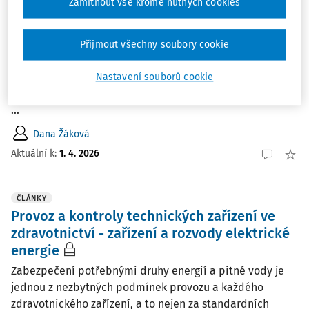
Zamítnout vše kromě nutných cookies
zaměstnanců úklidu
Jak by mělo vypadat školení „elektro“ pro zaměstnance
úklidu a v jakých případech je potřeba? Právní opora
Přijmout všechny soubory cookie
Povinnost prevence rizik předchází jakémukoli
rozhodnutí o rozsahu zdravotní nebo odborné
Nastavení souborů cookie
způsobilosti zaměstnanců. Zaměstnavatel musí nejprve
...
Dana Žáková
Aktuální k
:
1. 4. 2026
ČLÁNKY
Provoz a kontroly technických zařízení ve
zdravotnictví - zařízení a rozvody elektrické
energie
Zabezpečení potřebnými druhy energií a pitné vody je
jednou z nezbytných podmínek provozu a každého
zdravotnického zařízení, a to nejen za standardních