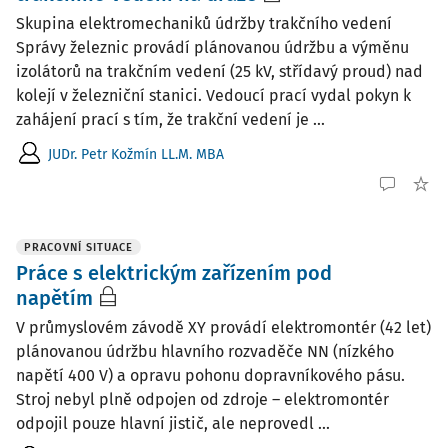
Skupina elektromechaniků údržby trakčního vedení
Správy železnic provádí plánovanou údržbu a výměnu
izolátorů na trakčním vedení (25 kV, střídavý proud) nad
kolejí v železniční stanici. Vedoucí prací vydal pokyn k
zahájení prací s tím, že trakční vedení je ...
JUDr. Petr Kožmín LL.M. MBA
PRACOVNÍ SITUACE
Práce s elektrickým zařízením pod
napětím
V průmyslovém závodě XY provádí elektromontér (42 let)
plánovanou údržbu hlavního rozvaděče NN (nízkého
napětí 400 V) a opravu pohonu dopravníkového pásu.
Stroj nebyl plně odpojen od zdroje – elektromontér
odpojil pouze hlavní jistič, ale neprovedl ...