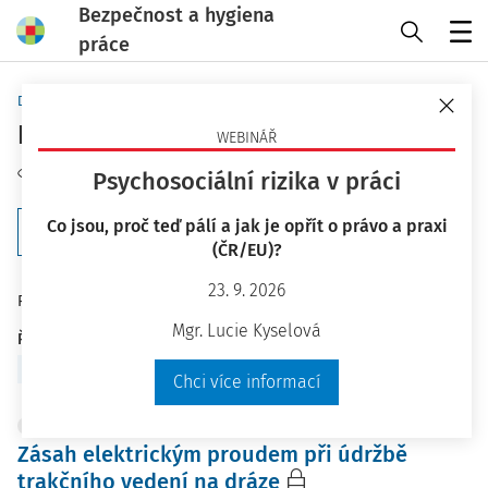
Bezpečnost a hygiena
práce
Menu
Domů
Kategorie
Elektrická zařízení
WEBINÁŘ
Sledovat kategorii
Psychosociální rizika v práci
Co jsou, proč teď pálí a jak je opřít o právo a praxi
Filtr
(ČR/EU)?
23. 9. 2026
287
Počet vyhledaných dokumentů:
Mgr. Lucie Kyselová
Řadit podle
:
Nejnovější
Nejstarší
Chci více informací
PRACOVNÍ SITUACE
Zásah elektrickým proudem při údržbě
trakčního vedení na dráze