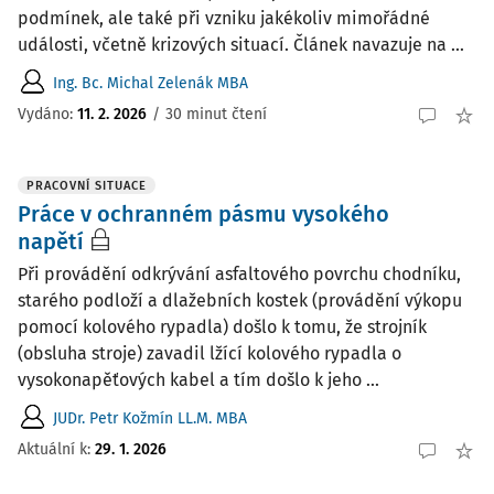
podmínek, ale také při vzniku jakékoliv mimořádné
události, včetně krizových situací. Článek navazuje na ...
Ing. Bc. Michal Zelenák MBA
Vydáno:
11. 2. 2026
/
30 minut čtení
PRACOVNÍ SITUACE
Práce v ochranném pásmu vysokého
napětí
Při provádění odkrývání asfaltového povrchu chodníku,
starého podloží a dlažebních kostek (provádění výkopu
pomocí kolového rypadla) došlo k tomu, že strojník
(obsluha stroje) zavadil lžící kolového rypadla o
vysokonapěťových kabel a tím došlo k jeho ...
JUDr. Petr Kožmín LL.M. MBA
Aktuální k
:
29. 1. 2026