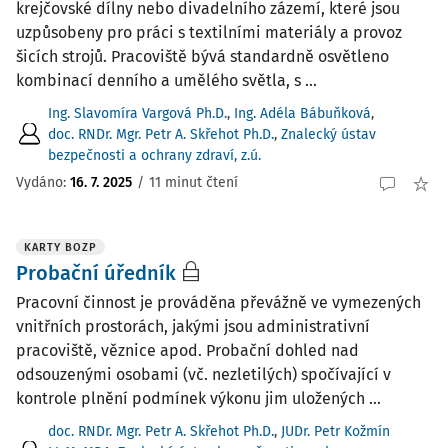
krejčovské dílny nebo divadelního zázemí, které jsou
uzpůsobeny pro práci s textilními materiály a provoz
šicích strojů. Pracoviště bývá standardně osvětleno
kombinací denního a umělého světla, s ...
Ing. Slavomíra Vargová Ph.D.
,
Ing. Adéla Bábuňková
,
doc. RNDr. Mgr. Petr A. Skřehot Ph.D.
,
Znalecký ústav
bezpečnosti a ochrany zdraví, z.ú.
Vydáno:
16. 7. 2025
/
11 minut čtení
KARTY BOZP
Probační úředník
Pracovní činnost je prováděna převážně ve vymezených
vnitřních prostorách, jakými jsou administrativní
pracoviště, věznice apod. Probační dohled nad
odsouzenými osobami (vč. nezletilých) spočívající v
kontrole plnění podmínek výkonu jim uložených ...
doc. RNDr. Mgr. Petr A. Skřehot Ph.D.
,
JUDr. Petr Kožmín