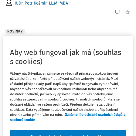
JUDr. Petr Kožmín LL.M. MBA
NOVINKY
Nejvyšší soud: BOZP se vztahuje i na externí
pracovníky
Aby web fungoval jak má (souhlas
Nejvyšší soud ČR v rozsudku sp. zn. 21 Cdo 1325/2025
s cookies)
potvrdil, že povinnost zaměstnavatele zajišťovat
bezpečnost a ochranu zdraví při práci dopadá nejen na
Vážený návštěvníku, snažíme se ze všech sil přinášet vysokou úroveň
jeho zaměstnance, ale na všechny osoby, které se s jeho
uživatelského komfortu při používání našich webových stránek. Mezi
základní předpoklady patří např. aby správně fungovalo vyhledávání,
vědomím pohybují na jeho pracovišti, včetně ...
abychom vás neobtěžovali nevhodnou reklamou nebo abychom měli
dostatek podnětů, jak web vylepšovat. Proto od Vás potřebujeme
Tým BHP
souhlas se zpracováním souborů cookies, tj. malých souborů, které se
Vydáno:
9. 7. 2026
/
2 minuty čtení
dočasně ukládají ve vašem prohlížeči. Předem děkujeme za udělení
souhlasu. Data využijeme ke zlepšování našich služeb a přizpůsobení
obsahu webu přímo Vám na míru.
Oznámení o ochraně osobních údajů a
souborů cookie
PRACOVNÍ SITUACE
Odborná způsobilost v elektrotechnice u