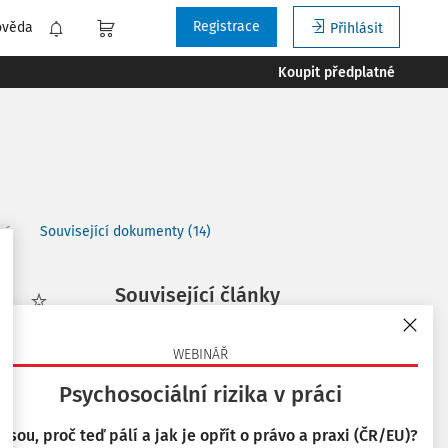
Registrace
ověda
Přihlásit
Koupit předplatné
Související dokumenty (14)
ní
Související články
Oblíbené
Ergonomické zásady uplatňované v
rámci pracovního systému
WEBINÁŘ
14. 9. 2021
Stáhnout
Psychosociální rizika v práci
Bezpečnost a ochrana zdraví ve
zdravotnictví
 jsou, proč teď pálí a jak je opřít o právo a praxi (ČR/EU)?
Tisknout