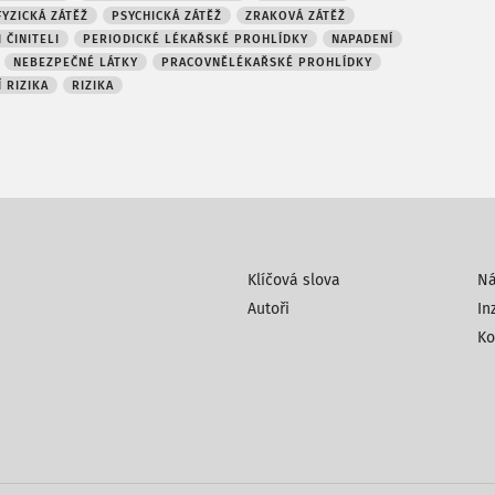
FYZICKÁ ZÁTĚŽ
PSYCHICKÁ ZÁTĚŽ
ZRAKOVÁ ZÁTĚŽ
 ČINITELI
PERIODICKÉ LÉKAŘSKÉ PROHLÍDKY
NAPADENÍ
NEBEZPEČNÉ LÁTKY
PRACOVNĚLÉKAŘSKÉ PROHLÍDKY
 RIZIKA
RIZIKA
Klíčová slova
N
Autoři
In
Ko