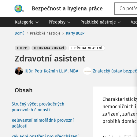
Bezpečnost a hygiena práce
Kategorie
Předpisy
Praktické nástroje
Vz
Domů
Praktické nástroje
Karty BOZP
OOPP
OCHRANA ZDRAVÍ
+ PŘIDAT VLASTNÍ
Zdravotní asistent
JUDr. Petr Kožmín LL.M. MBA
Znalecký ústav bezpečn
Obsah
Charakteristick
Stručný výčet prováděných
nemocničních i
pracovních činností
zařízení, zaříz
Relevantní mimořádné provozní
probíhá domácí
události
Základní opatření pro předcházení