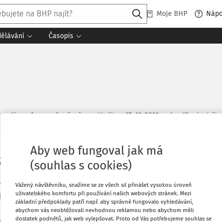
Moje BHP
Náp
dělávání
Časopis
osti a ochrany zdraví, z.ú.
Vydáno
:
15. 11. 2016
/
12 minut čte
Aby web fungoval jak má
ým místem výkonu práce vnitřní prostory v
(souhlas s cookies)
 ambulantních provozech, stacionáře, zdravotnická
ení sociální péče, nebo v bytech pacientů, kde
Vážený návštěvníku, snažíme se ze všech sil přinášet vysokou úroveň
uživatelského komfortu při používání našich webových stránek. Mezi
 ošetřovatelská péče o dospělé a děti.
základní předpoklady patří např. aby správně fungovalo vyhledávání,
abychom vás neobtěžovali nevhodnou reklamou nebo abychom měli
Co
dostatek podnětů, jak web vylepšovat. Proto od Vás potřebujeme souhlas se