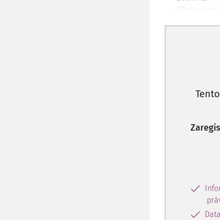
Příprava pa
asistence př
pracovníkům,
výkonech.
Zavádění a u
Podílení se 
poruch z imo
fyzioterape
Tento
Provádění st
Podílení se 
Zaregis
propuštěním
Vedení přís
Asistence př
vedením lék
Info
prá
Data