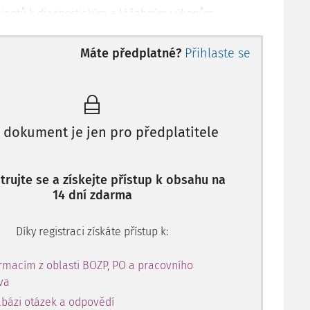
cientů k diagnostickým a léčebným výkonům,
i složitějších výkonech ostatním zdravotnickým
 poskytování zdravotnické péče při a po těchto
Máte předplatné?
Přihlaste se
držování kyslíkové terapie.
na rehabilitačním ošetřovatelství včetně prevence
bility, polohování pacientů, spolupráce s
utem.
 dokument je jen pro předplatitele
erilizace a dezinfekce.
na činnostech spojených s příjmem, překladem,
trujte se a získejte přístup k obsahu na
 a úmrtím pacienta.
14 dní zdarma
lušné dokumentace.
i transfúzích krve nebo krevních derivátů pod přímým
aře.
Díky registraci získáte přístup k:
rmacím z oblasti BOZP, PO a pracovního
va
bázi otázek a odpovědí