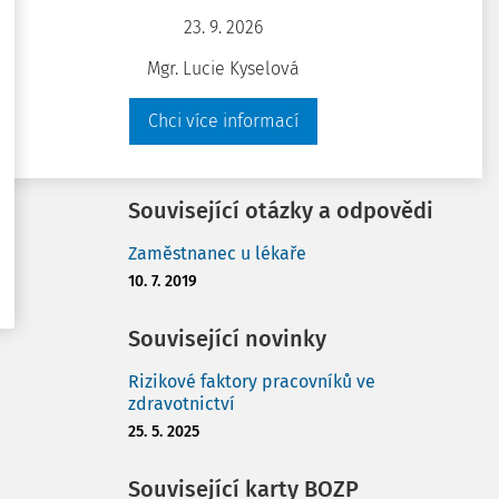
12. 1. 2022
23. 9. 2026
Poznámka k práci přesčas ve
Sdílet
Mgr. Lucie Kyselová
zdravotnictví
10. 1. 2024
Chci více informací
Poznámka
Zobrazit vše (5)
Související otázky a odpovědi
Zaměstnanec u lékaře
10. 7. 2019
Související novinky
Rizikové faktory pracovníků ve
zdravotnictví
25. 5. 2025
Související karty BOZP