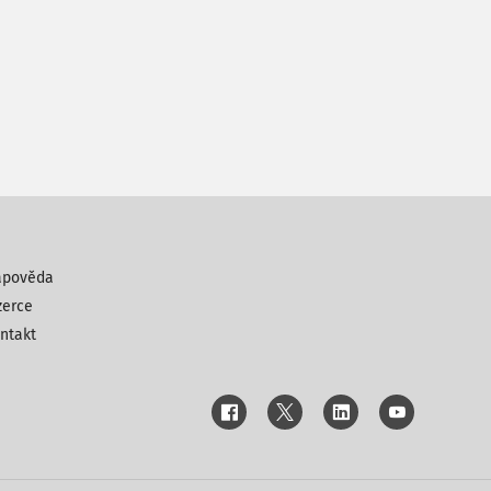
ápověda
zerce
ntakt