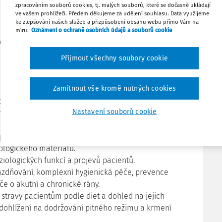
ípravu pro tuto pozici poskytuje střední vzdělání s
zpracováním souborů cookies, tj. malých souborů, které se dočasně ukládají
kou (bez vyučení) v oboru ošetřovatelství.
ve vašem prohlížeči. Předem děkujeme za udělení souhlasu. Data využijeme
ke zlepšování našich služeb a přizpůsobení obsahu webu přímo Vám na
míru.
Oznámení o ochraně osobních údajů a souborů cookie
ýčet prováděných pracovních
Přijmout všechny soubory cookie
 komplexní ošetřovatelské péče v rámci
Zamítnout vše kromě nutných cookies
ského procesu, včetně provádění některých
 vyšetření a výkonů, zajišťování včasného a
Nastavení souborů cookie
ění ordinací, včetně diagnostických, léčebných a
kých výkonů, podávání léků per os, per rektum, kůží,
plikace podkožních a nitrosvalových injekcí,
ologického materiálu.
ziologických funkcí a projevů pacientů.
azdňování, komplexní hygienická péče, prevence
če o akutní a chronické rány.
stravy pacientům podle diet a dohled na jejich
dohlížení na dodržování pitného režimu a krmení