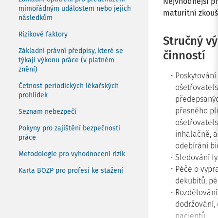
Nejvhodnější př
mimořádným událostem nebo jejich
maturitní zkouš
následkům
Rizikové faktory
Stručný v
Základní právní předpisy, které se
činností
týkají výkonu práce (v platném
znění)
Poskytování
Četnost periodických lékařských
ošetřovatel
prohlídek
předepsaných
přesného pln
Seznam nebezpečí
ošetřovatels
Pokyny pro zajištění bezpečnosti
inhalačně, a
práce
odebírání bi
Metodologie pro vyhodnocení rizik
Sledování fy
Péče o vypr
Karta BOZP pro profesi ke stažení
dekubitů, pé
Rozdělování 
dodržování, 
pacientů.