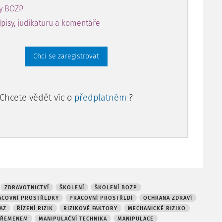
ty BOZP
pisy, judikaturu a komentáře
Chci se zaregistrovat
Chcete vědět víc o
předplatném
?
ZDRAVOTNICTVÍ
ŠKOLENÍ
ŠKOLENÍ BOZP
ACOVNÍ PROSTŘEDKY
PRACOVNÍ PROSTŘEDÍ
OCHRANA ZDRAVÍ
AZ
ŘÍZENÍ RIZIK
RIZIKOVÉ FAKTORY
MECHANICKÉ RIZIKO
BŘEMENEM
MANIPULAČNÍ TECHNIKA
MANIPULACE