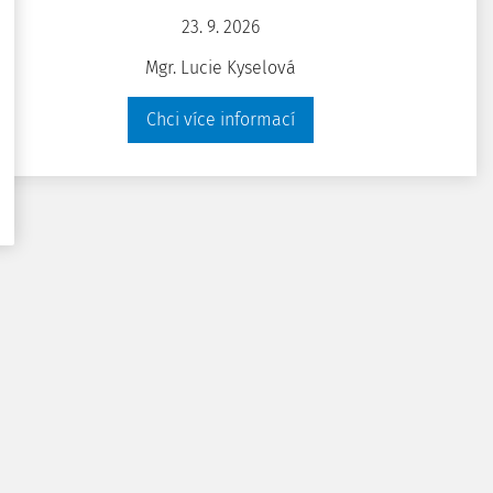
23. 9. 2026
 z.ú.
Mgr. Lucie Kyselová
Chci více informací