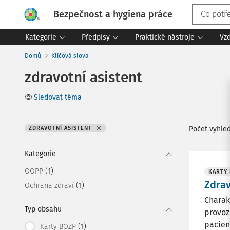
Bezpečnost a hygiena práce
Kategorie
Předpisy
Praktické nástroje
Vz
Domů
Klíčová slova
zdravotní asistent
Sledovat téma
ZDRAVOTNÍ ASISTENT
Počet vyhle
Kategorie
(1)
OOPP
KARTY
Zdrav
(1)
Ochrana zdraví
Charak
Typ obsahu
provoz
pacien
(1)
Karty BOZP