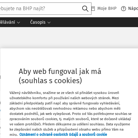
Moje BHP
Náp
dělávání
Časopis
Aby web fungoval jak má
1
daných dokumentů:
Řadit
(souhlas s cookies)
Vážený návštěvníku, snažíme se ze všech sil přinášet vysokou úroveň
uživatelského komfortu při používání našich webových stránek. Mezi
 BOZP
základní předpoklady patří např. aby správně fungovalo vyhledávání,
abychom vás neobtěžovali nevhodnou reklamou nebo abychom měli
otní asistent
dostatek podnětů, jak web vylepšovat. Proto od Vás potřebujeme souhlas se
zpracováním souborů cookies, tj. malých souborů, které se dočasně ukládají
teristickým místem výkonu práce vnitřní prostory v nemocnič
ve vašem prohlížeči. Předem děkujeme za udělení souhlasu. Data využijeme
ech, stacionáře, zdravotnická zařízení, zařízení sociální péče
ke zlepšování našich služeb a přizpůsobení obsahu webu přímo Vám na
Co
tů, kde probíhá domácí ošetřovatelská péče o dospělé a děti.
míru.
Oznámení o ochraně osobních údajů a souborů cookie