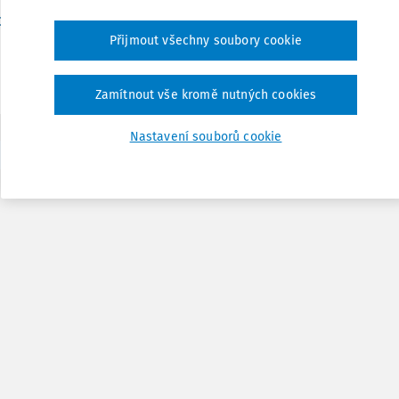
Dr. Petr Kožmín LL.M. MBA
,
Znalecký ústav bezpečnosti a ochrany zdraví,
Přijmout všechny soubory cookie
:
15. 11. 2016
/
12 minut čtení
Zamítnout vše kromě nutných cookies
Nastavení souborů cookie
1