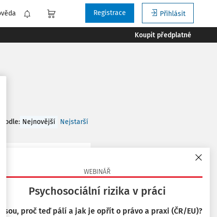
Registrace
ověda
Přihlásit
Koupit předplatné
 podle
:
Nejnovější
Nejstarší
WEBINÁŘ
ních i ambulantních
Psychosociální rizika v práci
, nebo v bytech
 jsou, proč teď pálí a jak je opřít o právo a praxi (ČR/EU)?
 Nejvhodnější ...