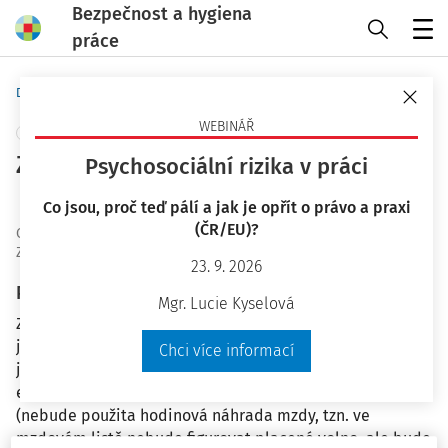
Bezpečnost a hygiena
práce
Menu
Domů
Otázky a odpovědi
WEBINÁŘ
+ PŘIDAT VLASTNÍ
Zaměstnanec u lékaře
Psychosociální rizika v práci
JUDr. Bořivoj Šubrt
Co jsou, proč teď pálí a jak je opřít o právo a praxi
(ČR/EU)?
OaO ID
:
24329
Zodpovězeno
:
10. 7. 2019
23. 9. 2026
Plné znění otázky
Mgr. Lucie Kyselová
Zaměstnanec má ze zákona nárok na náhradu mzdy, když
jde k lékaři. Může si zaměstnavatel stanovit, že pokud
Chci více informací
jde zaměstnanec k lékaři, bude jeho nepřítomnost
evidovat, jako by byl v práci a dostane za to mzdu
(nebude použita hodinová náhrada mzdy, tzn. ve
mzdovém listě nebude figurovat placené volno, ale bude