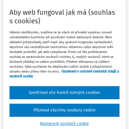
se jevit, že zaměstnanec byl v práci)? V této souvislosti
mě napadá, kdyby se stal pracovní úraz během návštěvy
Aby web fungoval jak má (souhlas
lékaře a my bychom ve mzdovém listě měli evidováno
s cookies)
návštěvu lékaře, jako že zaměstnanec pracoval, nebude
to problém?
Vážený návštěvníku, snažíme se ze všech sil přinášet vysokou úroveň
uživatelského komfortu při používání našich webových stránek. Mezi
základní předpoklady patří např. aby správně fungovalo vyhledávání,
Odpověď
abychom vás neobtěžovali nevhodnou reklamou nebo abychom měli
dostatek podnětů, jak web vylepšovat. Proto od Vás potřebujeme
souhlas se zpracováním souborů cookies, tj. malých souborů, které se
dočasně ukládají ve vašem prohlížeči. Předem děkujeme za udělení
Máte předplatné?
Přihlaste se
souhlasu. Data využijeme ke zlepšování našich služeb a přizpůsobení
obsahu webu přímo Vám na míru.
Oznámení o ochraně osobních údajů a
souborů cookie
Zamítnout vše kromě nutných cookies
Tento dokument je jen pro
předplatitele
Přijmout všechny soubory cookie
Nastavení souborů cookie
Zaregistrujte se a získejte přístup k