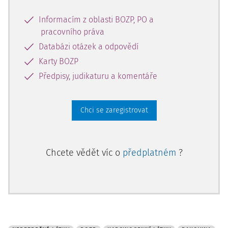
po závažné důsledky v podobě vrozených vad a
nádorových onemocnění. Tyto důsledky mohou být akutní
Informacím z oblasti BOZP, PO a
nebo dlouhodobé a některé látky mohou mít i kumulativní
pracovního práva
účinek.
Databázi otázek a odpovědí
Mezi nejčastější nebezpečí patří:
Karty BOZP
Předpisy, judikaturu a komentáře
alergie,
onemocnění kůže,
nádorová onemocnění
,
Chci se zaregistrovat
potíže s reprodukcí a vrozené vady,
onemocnění dýchacích cest,
otrava. [2]
Chcete vědět víc o
předplatném
?
Karcinogeny související s prací
Karcinogen je látka, která je u lidí nebo zvířat schopna
způsobit, zhoršit nebo podporovat nádorové onemocnění.
Ne každá expozice karcinogenům nevyhnutelně povede k
nádorovému onemocnění, některé se projeví při vysokých