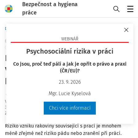
Bezpečnost a hygiena
práce
Menu
Domů
Bezpečnost a hygiena práce
WEBINÁŘ
CHEMICKÉ LÁTKY
OCHRANA ZDRAVÍ
ŘÍZENÍ RIZIK
+ PŘIDAT VLASTNÍ
Psychosociální rizika v práci
Expozice karcinogenním látkám
Co jsou, proč teď pálí a jak je opřít o právo a praxi
vznikajícím během pracovního
(ČR/EU)?
procesu
23. 9. 2026
Ing. Jiří Vala Ph.D.
Mgr. Lucie Kyselová
Vydáno
:
8. 12. 2022
31 minut čtení
Chci více informací
Zdroj
:
Bezpečnost a hygiena práce 12/2022
Riziko vzniku rakoviny související s prací je mnohem
méně zřejmé než riziko pádu nebo zranění při práci.