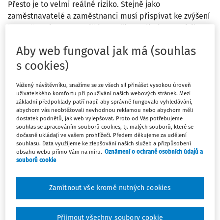
Přesto je to velmi reálné riziko. Stejně jako
zaměstnavatelé a zaměstnanci musí přispívat ke zvýšení
bezpečnosti na pracovišti a snažit se eliminovat rizika
nehod, je pro ně stejně důležité identifikovat
Aby web fungoval jak má (souhlas
karcinogeny a hrát aktivní roli při snižování expozice.
s cookies)
Mnoho pracovníků je na svých pracovištích vystaveno
Vážený návštěvníku, snažíme se ze všech sil přinášet vysokou úroveň
nebezpečným látkám. V mnoha případech si však
uživatelského komfortu při používání našich webových stránek. Mezi
neuvědomují, že jsou často vystaveni karcinogenům. Prach
základní předpoklady patří např. aby správně fungovalo vyhledávání,
abychom vás neobtěžovali nevhodnou reklamou nebo abychom měli
oxidu křemičitého, prach tvrdých dřev, svářečské dýmy a
dostatek podnětů, jak web vylepšovat. Proto od Vás potřebujeme
výfukové plyny naftových motorů patří mezi nejběžnější
souhlas se zpracováním souborů cookies, tj. malých souborů, které se
dočasně ukládají ve vašem prohlížeči. Předem děkujeme za udělení
procesně generované látky, kterým jsou denně vystaveni
souhlasu. Data využijeme ke zlepšování našich služeb a přizpůsobení
zaměstnanci na mnoha pracovištích. Expozice prachu
obsahu webu přímo Vám na míru.
Oznámení o ochraně osobních údajů a
krystalického oxidu křemičitého, prachu tvrdých dřev,
souborů cookie
svářečským dýmům a výfukovým plynům naftových
motorů jsou rizikové faktory pro vznik rakoviny.
Zamítnout vše kromě nutných cookies
Pokud zaměstnavatelé implementují, vyžadují a kontrolují
používání zavedených technicko-organizačních opatření a
Přijmout všechny soubory cookie