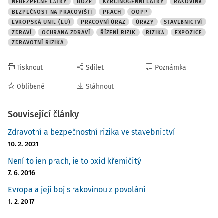
hladinách a dlouhodobé expozici, zatímco jiné při nižších
NEBEZPEČNÉ LÁTKY
BOZP
KARCINOGENNÍ LÁTKY
RAKOVINA
hladinách a kratší době expozice. [3]
BEZPEČNOST NA PRACOVIŠTI
PRACH
OOPP
EVROPSKÁ UNIE (EU)
PRACOVNÍ ÚRAZ
ÚRAZY
STAVEBNICTVÍ
Mnoho karcinogenů, kterým jsou pracovníci nejčastěji
ZDRAVÍ
OCHRANA ZDRAVÍ
ŘÍZENÍ RIZIK
RIZIKA
EXPOZICE
vystaveni, vzniká během pracovních procesů.
Jedná se
ZDRAVOTNÍ RIZIKA
například o:
Tisknout
Sdílet
Poznámka
výfukové plyny ze vznětových motorů,
svářečský dým,
Oblíbené
Stáhnout
prach z krystalického oxidu křemičitého,
a prach z tvrdých dřev. [3]
Související články
Velká část pracovníků v Evropské unii je tak potenciálně
Zdravotní a bezpečnostní rizika ve stavebnictví
vystavena karcinogenům vznikajícím při práci, zejména
10. 2. 2021
výfukovým plynům, jako jsou emise ze vznětových motorů,
Není to jen prach, je to oxid křemičitý
prach obsahující oxid křemičitý, prach tvrdých dřev a
7. 6. 2016
výpary vzniklé při svařování, přičemž ani často o tom
nevědí. [4]
Evropa a její boj s rakovinou z povolání
1. 2. 2017
Boj proti rakovině je prioritou Strategického rámce EU pro
bezpečnost a ochranu zdraví při práci na období 2021–