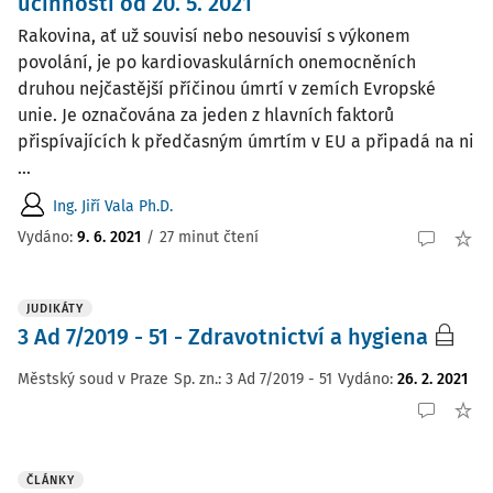
účinností od 20. 5. 2021
Rakovina, ať už souvisí nebo nesouvisí s výkonem
povolání, je po kardiovaskulárních onemocněních
druhou nejčastější příčinou úmrtí v zemích Evropské
unie. Je označována za jeden z hlavních faktorů
přispívajících k předčasným úmrtím v EU a připadá na ni
...
Ing. Jiří Vala Ph.D.
Vydáno:
9. 6. 2021
/
27 minut čtení
JUDIKÁTY
3 Ad 7/2019 - 51 - Zdravotnictví a hygiena
Městský soud v Praze
Sp. zn.:
3 Ad 7/2019 - 51
Vydáno
:
26. 2. 2021
ČLÁNKY