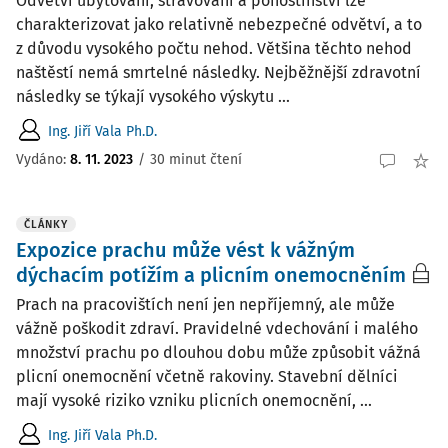
Odvětví ubytování, stravování a pohostinství lze
charakterizovat jako relativně nebezpečné odvětví, a to
z důvodu vysokého počtu nehod. Většina těchto nehod
naštěstí nemá smrtelné následky. Nejběžnější zdravotní
následky se týkají vysokého výskytu ...
Ing. Jiří Vala Ph.D.
Vydáno:
8. 11. 2023
/
30 minut čtení
ČLÁNKY
Expozice prachu může vést k vážným
dýchacím potížím a plicním onemocněním
Prach na pracovištích není jen nepříjemný, ale může
vážně poškodit zdraví. Pravidelné vdechování i malého
množství prachu po dlouhou dobu může způsobit vážná
plicní onemocnění včetně rakoviny. Stavební dělníci
mají vysoké riziko vzniku plicních onemocnění, ...
Ing. Jiří Vala Ph.D.