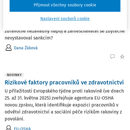
pracovišti
Přijmout všechny soubory cookie
Zaměstnanci si stěžují zaměstnavateli na zákal a zápach
pitné vody z výdejníku. Co vše musí zaměstnavatel
Nastavení souborů cookie
zajistit, aby zaměstnanci měli trvale k dispozici
zdravotně nezávadný nápoj a zaměstnavatel se zbytečně
nevystavoval sankcím?
Dana Žáková
NOVINKY
Rizikové faktory pracovníků ve zdravotnictví
U příležitosti Evropského týdne proti rakovině (ve dnech
25. až 31. května 2025) zveřejňuje agentura EU-OSHA
novou zprávu, která identifikuje expozici pracovníků v
odvětví zdravotnictví a sociální péče rizikům rakoviny z
povolání.
EU-OSHA