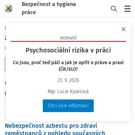
Bezpečnost a hygiena
práce
Menu
Domů
Klíčová slova
zdravotní rizika
WEBINÁŘ
Sledovat téma
Psychosociální rizika v práci
Co jsou, proč teď pálí a jak je opřít o právo a praxi
Filtr
(ČR/EU)?
23. 9. 2026
34
Počet vyhledaných dokumentů:
Mgr. Lucie Kyselová
Řadit podle
:
Nejnovější
Nejstarší
Chci více informací
ČLÁNKY
Nebezpečnost azbestu pro zdraví
zaměstnanců z pohledu současných