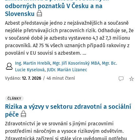
odborných poznatků V Česku a na
Slovensku
Azbest představuje jedno z nejzávažnějších a současně
nejdéle přetrvávajících pracovních rizik. Odhaduje se, že
v současné době je azbestu vystaveno 4,1 až 7,3 milionu
pracovníků. Až 75 % všech uznaných případů rakoviny z
povolání v EU souvisí s azbestem. ...
Ing. Martin Hrebík
,
Mgr. Jiří Kosorinský MBA
,
Mgr. Bc.
Lucie Kyselová
,
JUDr. Marián Lizanec
Vydáno:
12. 7. 2026
/
46 minut čtení
ČLÁNKY
Rizika a výzvy v sektoru zdravotní a sociální
péče
Zdravotnictví je ve srovnání s jinými pracovními
prostředími náročným a vysoce rizikovým odvětvím.
Zdravotnická zařízení si stále více uvědomují potřebu