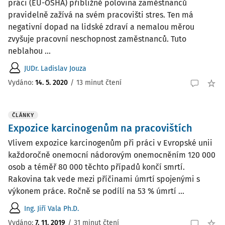
práci (EU-OSHA) přibližně polovina zaměstnanců
pravidelně zažívá na svém pracovišti stres. Ten má
negativní dopad na lidské zdraví a nemalou měrou
zvyšuje pracovní neschopnost zaměstnanců. Tuto
neblahou ...
JUDr. Ladislav Jouza
Vydáno:
14. 5. 2020
/
13 minut čtení
ČLÁNKY
Expozice karcinogenům na pracovištích
Vlivem expozice karcinogenům při práci v Evropské unii
každoročně onemocní nádorovým onemocněním 120 000
osob a téměř 80 000 těchto případů končí smrtí.
Rakovina tak vede mezi příčinami úmrtí spojenými s
výkonem práce. Ročně se podílí na 53 % úmrtí ...
Ing. Jiří Vala Ph.D.
Vydáno:
7. 11. 2019
/
31 minut čtení