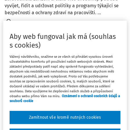
vyvíjet, řídit a udržovat politiky a programy týkající se
bezpečnosti a ochrany zdraví na pracovišti. ...
Ing. Jiří Vala Ph.D.
Vydáno:
11. 11. 2025
/
35 minut čtení
Aby web fungoval jak má (souhlas
s cookies)
PRACOVNÍ SITUACE
Odstranění střechy z eternitu
Vážený návštěvníku, snažíme se ze všech sil přinášet vysokou úroveň
uživatelského komfortu při používání našich webových stránek. Mezi
Naše firma bude v rámci zakázky odstraňovat část
základní předpoklady patří např. aby správně fungovalo vyhledávání,
abychom vás neobtěžovali nevhodnou reklamou nebo abychom měli
eternitové střechy. Jaké máme povinnosti v oblasti
dostatek podnětů, jak web vylepšovat. Proto od Vás potřebujeme
BOZP?
souhlas se zpracováním souborů cookies, tj. malých souborů, které se
dočasně ukládají ve vašem prohlížeči. Předem děkujeme za udělení
Dana Žáková
souhlasu. Data využijeme ke zlepšování našich služeb a přizpůsobení
obsahu webu přímo Vám na míru.
Oznámení o ochraně osobních údajů a
souborů cookie
PRACOVNÍ SITUACE
Zamítnout vše kromě nutných cookies
Výdejníky, sodobary a watercoolery na