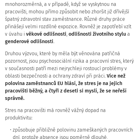
mnohorozměrná, a v případě, když se vyskytnou na
pracovišti, mohou přímo způsobit nebo zhoršit již dřívější
špatný zdravotní stav zaměstnance. Různé druhy práce
přinášejí velmi rozdílné expozice. Rovněž je zapotřebí vzít
v úvahu i
věkové odlišnosti
,
odlišnosti životního stylu
a
genderové odlišnosti
.
Druhou výzvou, které by měla být věnována patřičná
pozornost, jsou psychosociální rizika a pracovní stres, který
v současnosti patří mezi nejrychleji rostoucí problémy v
oblasti bezpečnosti a ochrany zdraví při práci.
Více než
polovina zaměstnanců EU hlásí, že stres je na jejich
pracovišti běžný, a čtyři z deseti si myslí, že se neřeší
správně.
Stres na pracovišti má rovněž vážný dopad na
produktivitu:
způsobuje přibližně polovinu zameškaných pracovních
dní, protože absence jsou poměrně dlouhé,