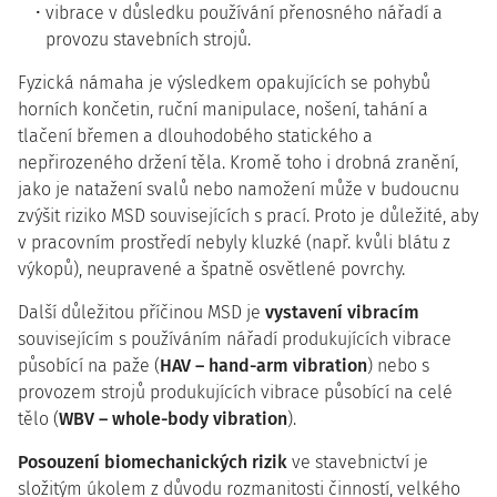
vibrace v důsledku používání přenosného nářadí a
provozu stavebních strojů.
Fyzická námaha je výsledkem opakujících se pohybů
horních končetin, ruční manipulace, nošení, tahání a
tlačení břemen a dlouhodobého statického a
nepřirozeného držení těla. Kromě toho i drobná zranění,
jako je natažení svalů nebo namožení může v budoucnu
zvýšit riziko MSD souvisejících s prací. Proto je důležité, aby
v pracovním prostředí nebyly kluzké (např. kvůli blátu z
výkopů), neupravené a špatně osvětlené povrchy.
Další důležitou příčinou MSD je
vystavení vibracím
souvisejícím s používáním nářadí produkujících vibrace
působící na paže (
HAV – hand-arm vibration
) nebo s
provozem strojů produkujících vibrace působící na celé
tělo (
WBV – whole-body vibration
).
Posouzení biomechanických rizik
ve stavebnictví je
složitým úkolem z důvodu rozmanitosti činností, velkého