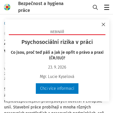
Bezpečnost a hygiena
práce
Menu
Domů
Bezpečnost a hygiena práce
WEBINÁŘ
STAVEBNICTVÍ
+ PŘIDAT VLASTNÍ
Zdravotní a bezpečnostní rizika
Psychosociální rizika v práci
ve stavebnictví
Co jsou, proč teď pálí a jak je opřít o právo a praxi
(ČR/EU)?
Ing. Jiří Vala Ph.D.
23. 9. 2026
Vydáno
:
10. 2. 2021
29 minut čtení
Mgr. Lucie Kyselová
Zdroj
:
Bezpečnost a hygiena práce 2/2021
Chci více informací
Stavební průmysl má významný negativní dopad na
zdraví a bezpečnost zaměstnanců. Je jedním z
nejnebezpečnějších průmyslových odvětví v Evropské
unii. Stavební práce probíhají v mnoha různých