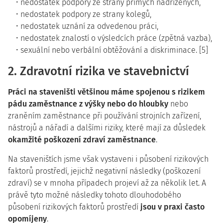
nedostatek podpory ze strany přímých nadřízených,
nedostatek podpory ze strany kolegů,
nedostatek uznání za odvedenou práci,
nedostatek znalostí o výsledcích práce (zpětná vazba),
sexuální nebo verbální obtěžování a diskriminace. [5]
2. Zdravotní rizika ve stavebnictví
Práci na staveništi většinou máme spojenou s rizikem
pádu zaměstnance z výšky nebo do hloubky
nebo
zraněním zaměstnance při používání strojních zařízení,
nástrojů a nářadí a dalšími riziky, které mají za důsledek
okamžité poškození zdraví zaměstnance
.
Na staveništích jsme však vystaveni i působení rizikových
faktorů prostředí, jejichž negativní následky (poškození
zdraví) se v mnoha případech projeví až za několik let. A
právě tyto možné následky tohoto dlouhodobého
působení rizikových faktorů prostředí
jsou v praxi často
opomíjeny
.