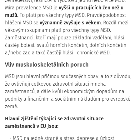
zemědělství, lesnictví a rybolovu jednu nebo více MSD.
Míra prevalence MSD je
vyšší u pracujících žen než u
mužů.
To platí pro všechny typy MSD. Pravděpodobnost
hlášení MSD se
významně zvyšuje s věkem
. Rozdíl mezi
věkovými skupinami platí pro všechny typy MSD.
Zaměstnanci, kteří mají pouze základní vzdělání, hlásí
častěji bolesti svalů horních končetin, dolních končetin
a/nebo zad a také častěji hlásí i chronické MSD.
Vliv muskuloskeletálních poruch
MSD jsou hlavní příčinou současných obav, a to z důvodu,
že ovlivňují celkovou zdravotní situaci mnoha
zaměstnanců, a dále kvůli ekonomickým dopadům na
podniky a finančním a sociálním nákladům pro evropské
země.
Hlavní zjištění týkající se zdravotní situace
zaměstnanců v EU jsou:
MSD na jedné straně a stres, deprese a úzkost