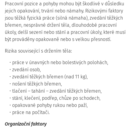
Pracovní pozice a pohyby mohou být škodlivé v důsledku
jejich opakování, trvání nebo námahy. Rizikovými faktory
jsou těžká fyzická práce (silná námaha), zvedání těžkých
břemen, nesprávné držení těla, dlouhodobé pracovní
úkoly, delší sezení nebo stání a pracovní úkoly, které musí
být prováděny opakovaně nebo s velkou přesností.
Rizika související s držením těla:
práce v únavných nebo bolestivých polohách,
zvedání osob,
zvedání těžkých břemen (nad 11 kg),
nošení těžkých břemen,
tlačení – tahání – zvedání těžkých břemen,
stání, klečení, podřep, chůze po schodech,
opakované pohyby rukou nebo paží,
práce na počítači.
Organizační faktory