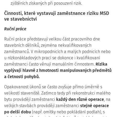
zjištěních získaných při posouzení rizik.
Činnosti, které vystavují zaměstnance riziku MSD
ve stavebnictví
Ruční práce
Ruční práce představují velkou část pracovního dne
stavebních dělníků, zejména nekvalifikovaných
zaměstnanců. V mikropodnicích a malých podnicích nebo
u nízkonákladových prací se dokonce i kvalifikovaní
zaměstnanci často věnují manuálním činnostem.
Rizika
vyplývají hlavně z hmotnosti manipulovaných předmětů
a četnosti pohybů.
Opakovanost úkonů se často zvyšuje přímo úměrně s
velikostí staveniště. Zatímco tedy při rekonstrukci malého
bytu provádějí zaměstnanci
každý den různé operace
, na
velkých stavbách provádějí zaměstnanci
stejné operace
po delší dobu
(např. omítky nebo pokládání podlah), s