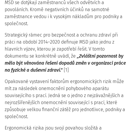
MSD se dotýkají zaměstnanců všech odvětvích a
povoláních. Kromě negativních účinků na samotné
zaměstnance vedou i k vysokým nákladům pro podniky a
společnost.
Strategický rámec pro bezpečnost a ochranu zdraví při
práci na období 2014–2020 definuje MSD jako jednu z
hlavních výzev, kterou je zapotřebí řešit. V tomto
dokumentu se konkrétně uvádí, že
„Zvláštní pozornost by
měla být věnována řešení dopadů změn v organizaci práce
na fyzické a duševní zdraví.“
[1]
Opakované vystavení faktorům ergonomických rizik může
mít za následek onemocnění pohybového aparátu
souvisejícího s prací. Jedná se o jedno z nejzávažnějších a
nejrozšířenějších onemocnění související s prací, které
způsobuje velkou finanční zátěž pro jednotlivce, podniky a
společnost.
Ergonomická rizika jsou svojí povahou složitá a