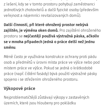
z lešení, kdy se v tomto prostoru pohybují zaměstnanci
jednotlivých zhotovitelů a další fyzické osoby (především
veřejnost a nájemníci revitalizovaných domů).
Další činností, při které ohrožený prostor nebývá
zajištěn, je výměna oken domů.
Pro zajištění ohroženého
prostoru se
nejčastěji používá výstražná páska, ačkoliv
se v mnoha případech jedná o práce delší než jednu
směnu
.
Méně často je využívána konstrukce ochrany proti pádu
osob a předmětů v úrovni místa práce ve výšce nebo pod
místem práce ve výšce. Pokud se jedná o krátkodobé
práce (např. čištění fasády) bývá použití výstražné pásky
spojeno i se střežením ohroženého prostoru.
Výkopové práce
Nejproblematičtější zůstávají výkopy v zastavěných
územích, které jsou hloubeny pro pokládku