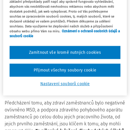
základní předpoklady patří např. aby správně fungovalo vyhledávání,
Evropská komise předloží nový strategický rámec Evropské
abychom vás neobtěžovali nevhodnou reklamou nebo abychom měli
dostatek podnětů, jak web vylepšovat. Proto od Vás potřebujeme
unie pro ochranu zdraví a bezpečnost při práci v rámci
souhlas se zpracováním souborů cookies, tj. malých souborů, které se
svého pracovního programu na rok 2021 s názvem
Vitální
dočasně ukládají ve vašem prohlížeči. Předem děkujeme za udělení
souhlasu. Data využijeme ke zlepšování našich služeb a přizpůsobení
Unie v křehkém světě
. [3]
obsahu webu přímo Vám na míru.
Oznámení o ochraně osobních údajů a
souborů cookie
Ergonomická rizika jedna z priorit EU
Ve sdělení Komise „Bezpečnější a zdravější práce pro
Zamítnout vše kromě nutných cookies
všechny – Modernizace právních předpisů a politiky EU v
oblasti bezpečnosti a ochrany zdraví při práci“ (z roku
Přijmout všechny soubory cookie
2017) se uvádí, že
„Vystavení faktorům ergonomických
rizik představuje v současné době jeden z hlavních
Nastavení souborů cookie
problémů bezpečnosti a ochrany zdraví při práci v EU.“
[2]
Předcházení tomu, aby zdraví zaměstnanců bylo negativně
ovlivněno MSD, a podpora zdravého pohybového aparátu
zaměstnanců po celou dobu jejich pracovního života, od
jejich prvního zaměstnání, jsou klíčem k tomu, aby mohli