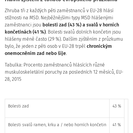
Zhruba tři z každých pěti zaměstnanců v EU-28 hlásí
stížnosti na MSD. Nejběžnějšími typy MSD hlášenými
zaměstnanci jsou
bolesti zad (43 %) a svalů v horních
končetinách (41 %)
. Bolesti svalů dolních končetin jsou
hlášeny méně často (29 %). Dalším zjištěním z průzkumu
bylo, že jeden z pěti osob v EU-28 trpěl
chronickým
onemocněním zad nebo šíje
.
Tabulka: Procento zaměstnanců hlásících různé
muskuloskeletální poruchy za posledních 12 měsíců, EU-
28, 2015
Bolesti zad
43 %
Bolesti svalů ramen, krku a / nebo horních končetin
41 %