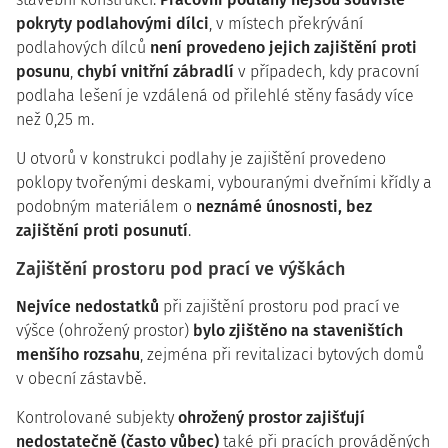
pokryty podlahovými dílci
, v místech překrývání
podlahových dílců
není provedeno jejich zajištění proti
posunu
,
chybí vnitřní zábradlí
v případech, kdy pracovní
podlaha lešení je vzdálená od přilehlé stěny fasády více
než 0,25 m.
U otvorů v konstrukci podlahy je zajištění provedeno
poklopy tvořenými deskami, vybouranými dveřními křídly a
podobným materiálem o
neznámé únosnosti, bez
zajištění proti posunutí
.
Zajištění prostoru pod prací ve výškách
Nejvíce nedostatků
při zajištění prostoru pod prací ve
výšce (ohrožený prostor)
bylo zjištěno na staveništích
menšího rozsahu
, zejména při revitalizaci bytových domů
v obecní zástavbě.
Kontrolované subjekty
ohrožený prostor zajišťují
nedostatečně (často vůbec)
také při pracích prováděných