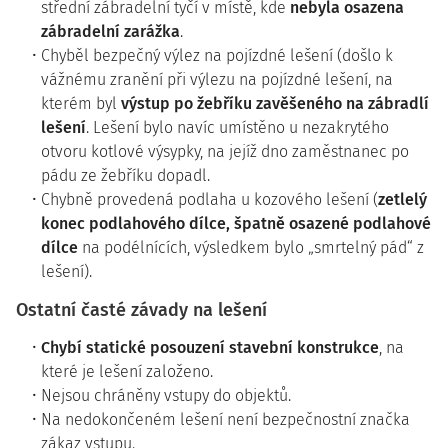
střední zábradelní tyčí v místě, kde
nebyla osazena
zábradelní zarážka
.
Chyběl bezpečný výlez na pojízdné lešení (došlo k
vážnému zranění při výlezu na pojízdné lešení, na
kterém byl
výstup po žebříku zavěšeného na zábradlí
lešení
. Lešení bylo navíc umístěno u nezakrytého
otvoru kotlové výsypky, na jejíž dno zaměstnanec po
pádu ze žebříku dopadl.
Chybně provedená podlaha u kozového lešení (
zetlelý
konec podlahového dílce, špatně osazené podlahové
dílce
na podélnících, výsledkem bylo „smrtelný pád“ z
lešení).
Ostatní časté závady na lešení
Chybí statické posouzení stavební konstrukce
, na
které je lešení založeno.
Nejsou chráněny vstupy do objektů.
Na nedokončeném lešení není bezpečnostní značka
zákaz vstupu.