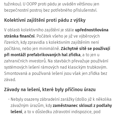
tužinkou). U OOPP proti pádu je uváděn většinou jen
bezpečnostní postroj bez potřebného příslušenství.
Kolektivní zajištění proti pádu z výšky
V oblasti kolektivního zajištění je stále
upřednostňována
stránka finanční
. Počátek všeho je již ve výběrových
řízeních, kdy zpravidla s kolektivním zajištěním není
počítáno, nebo jen minimálně.
Záchytné sítě se používají
při montáži prefabrikovaných hal zřídka
, a to jen u
zahraničních investorů. Na stavbách převažuje používání
systémových lešení rámových nad klasickým trubkovým.
Smontovaná a používaná lešení jsou však jen zřídka bez
závad.
Závady na lešení, které byly příčinou úrazu
Nebyly osazeny zábradelní zarážky (došlo již k několika
závažným úrazům, kdy
zaměstnanec sklouzl z podlahy
lešení
, a to v důsledku zdravotní indispozice, pod