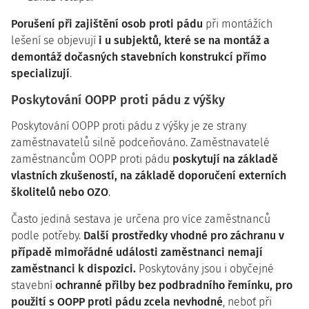
Porušení při zajištění osob proti pádu
při montážích
lešení se objevují
i u subjektů, které se na montáž a
demontáž dočasných stavebních konstrukcí přímo
specializují
.
Poskytování OOPP proti pádu z výšky
Poskytování OOPP proti pádu z výšky je ze strany
zaměstnavatelů silně podceňováno. Zaměstnavatelé
zaměstnancům OOPP proti pádu
poskytují na základě
vlastních zkušeností, na základě doporučení externích
školitelů nebo OZO
.
Často jediná sestava je určena pro více zaměstnanců
podle potřeby.
Další prostředky vhodné pro záchranu v
případě mimořádné události zaměstnanci nemají
zaměstnanci k dispozici.
Poskytovány jsou i obyčejné
stavební
ochranné přilby bez podbradního řemínku, pro
použití s OOPP proti pádu zcela nevhodné
, neboť při