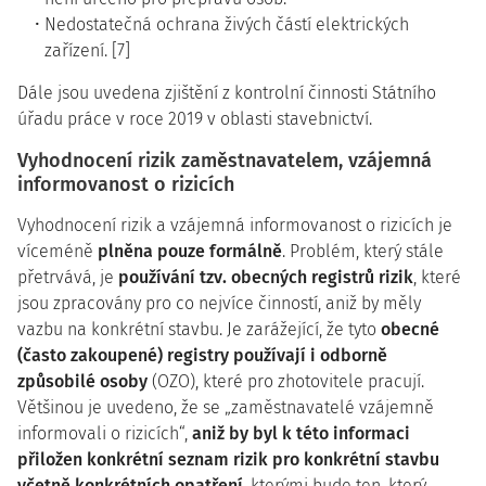
Nedostatečná ochrana živých částí elektrických
zařízení. [7]
Dále jsou uvedena zjištění z kontrolní činnosti Státního
úřadu práce v roce 2019 v oblasti stavebnictví.
Vyhodnocení rizik zaměstnavatelem, vzájemná
informovanost o rizicích
Vyhodnocení rizik a vzájemná informovanost o rizicích je
víceméně
plněna pouze formálně
. Problém, který stále
přetrvává, je
používání tzv. obecných registrů rizik
, které
jsou zpracovány pro co nejvíce činností, aniž by měly
vazbu na konkrétní stavbu. Je zarážející, že tyto
obecné
(často zakoupené) registry používají i odborně
způsobilé osoby
(OZO), které pro zhotovitele pracují.
Většinou je uvedeno, že se „zaměstnavatelé vzájemně
informovali o rizicích“,
aniž by byl k této informaci
přiložen konkrétní seznam rizik pro konkrétní stavbu
včetně konkrétních opatření
, kterými bude ten, který