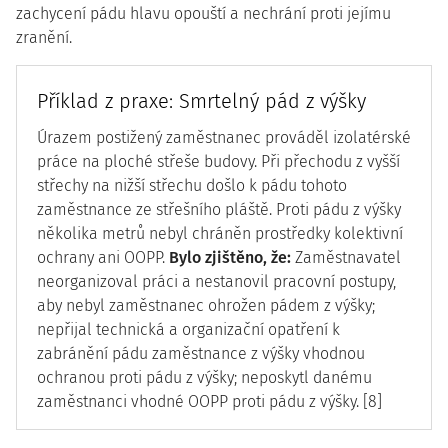
zachycení pádu hlavu opouští a nechrání proti jejímu
zranění.
Příklad z praxe: Smrtelný pád z výšky
Úrazem postižený zaměstnanec prováděl izolatérské
práce na ploché střeše budovy. Při přechodu z vyšší
střechy na nižší střechu došlo k pádu tohoto
zaměstnance ze střešního pláště. Proti pádu z výšky
několika metrů nebyl chráněn prostředky kolektivní
ochrany ani OOPP.
Bylo zjištěno, že:
Zaměstnavatel
neorganizoval práci a nestanovil pracovní postupy,
aby nebyl zaměstnanec ohrožen pádem z výšky;
nepřijal technická a organizační opatření k
zabránění pádu zaměstnance z výšky vhodnou
ochranou proti pádu z výšky; neposkytl danému
zaměstnanci vhodné OOPP proti pádu z výšky. [8]