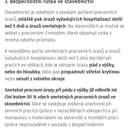
3. Bezpečnostní rizika ve stavebnictví
Stavebnictví je odvětvím s vysokým počtem pracovních
úrazů,
zvláště pak úrazů vyžadujících hospitalizaci delší
než 5 dnů a úrazů smrtelných
. Na staveništích je možné se
setkat s pracovními činnostmi, které obsahují rizika z
mnoha odvětví průmyslu.
K nejvyššímu počtu smrtelných pracovních úrazů a úrazů
vyžadujících hospitalizaci delší než 5 dnů dochází při
pracích ve výškách, kde je zdrojem úrazu
pád z výšky,
nebo do hloubky
, dále pak
propadnutí střešní krytinou
nebo
sesutí z volného okraje
.
Smrtelné pracovní úrazy při pádu z výšky již několik let
činí kolem 50 % všech smrtelných pracovních úrazů ve
stavebnictví.
Dále se vyskytuje zvýšená úrazovost při
zemních pracích (práce v nezajištěných výkopech) a při
manipulaci s materiálem na staveništi a montážní práci
(práce neprováděné v souladu s bezpečnostními