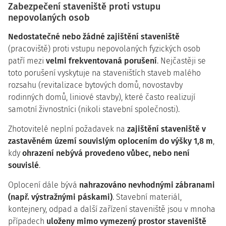
Zabezpečení staveniště proti vstupu
nepovolaných osob
Nedostatečné nebo žádné zajištění staveniště
(pracoviště) proti vstupu nepovolaných fyzických osob
patří mezi
velmi frekventovaná porušení
. Nejčastěji se
toto porušení vyskytuje na staveništích staveb malého
rozsahu (revitalizace bytových domů, novostavby
rodinných domů, liniové stavby), které často realizují
samotní živnostníci (nikoli stavební společnosti).
Zhotovitelé neplní požadavek na
zajištění staveniště v
zastavěném území souvislým oplocením do výšky 1,8 m
,
kdy
ohrazení nebývá provedeno vůbec, nebo není
souvislé
.
Oplocení dále bývá
nahrazováno nevhodnými zábranami
(např. výstražnými páskami)
. Stavební materiál,
kontejnery, odpad a další zařízení staveniště jsou v mnoha
případech
uloženy mimo vymezený prostor staveniště