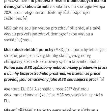
pracovat déle.
To přispívá k řešení dlouhodobých účinků
demografického stárnutí
v souladu s cíli strategie Evropa
2020 pro inteligentní a udržitelný růst podporující
začlenění. [4]
MSD tak nejsou jen výzvou pro zdraví při práci, ale také
výzvou pro veřejné zdraví, demografickou výzvou a
sociální výzvou.
Muskuloskeletální poruchy
(MSD) jsou poruchy tělesných
struktur, jako jsou svaly, klouby, šlachy, vazy, nervy,
chrupavky, kosti a lokalizovaný systém krevního oběhu.
Pokud jsou MSD způsobeny nebo zhoršeny především prací
a účinky bezprostředního prostředí, ve kterém se práce
provádí, jsou označovány jako MSD související s prací.
[5]
Agentura EU-OSHA zahájila v roce 2017 čtyřletou
výzkumnou činnost týkající se MSD souvisejících s prací v
EU.
Hlavní zjištění z tohoto evropského průzkumu