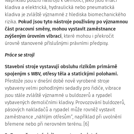
Například použití nástrojů k demolici, jako jsou vrtací
kladiva a elektrická, hydraulická nebo pneumatická
kladiva je zvláště významné z hlediska biomechanického
rizika.
Pokud jsou tyto nástroje používány po významnou
část pracovní směny, mohou vystavit zaměstnance
zvýšeným úrovním vibrací
, které mohou i překročit
úrovně stanovené příslušnými právními předpisy.
Práce se stroji
Stavební stroje vystavují obsluhu rizikům primárně
spojeným s WBV, otřesy těla a statickými polohami.
Přestože jsou v dnešní době nově vyrobené stroje
vybaveny velmi pohodlnými sedadly pro řidiče, vibrace
jsou stále zvláště významné u buldozerů a rypadel
vybavených demoličními kladivy. Provozování buldozerů,
pásových nakladačů a rypadel může rovněž vystavit
zaměstnance „náhlým otřesům“, například při uvolnění
břemene nebo při nerovném terénu. [6]