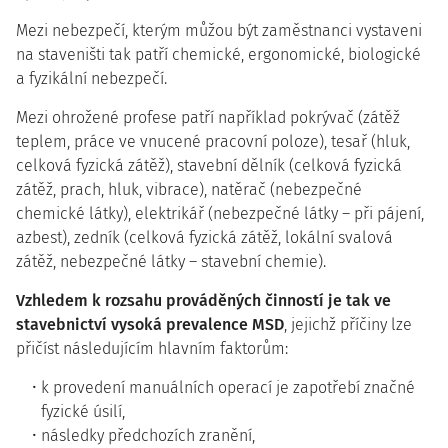
Mezi nebezpečí, kterým můžou být zaměstnanci vystaveni
na staveništi tak patří chemické, ergonomické, biologické
a fyzikální nebezpečí.
Mezi ohrožené profese patří například pokrývač (zátěž
teplem, práce ve vnucené pracovní poloze), tesař (hluk,
celková fyzická zátěž), stavební dělník (celková fyzická
zátěž, prach, hluk, vibrace), natěrač (nebezpečné
chemické látky), elektrikář (nebezpečné látky – při pájení,
azbest), zedník (celková fyzická zátěž, lokální svalová
zátěž, nebezpečné látky – stavební chemie).
Vzhledem k rozsahu prováděných činností je tak ve
stavebnictví vysoká prevalence MSD
, jejichž příčiny lze
přičíst následujícím hlavním faktorům:
k provedení manuálních operací je zapotřebí značné
fyzické úsilí,
následky předchozích zranění,