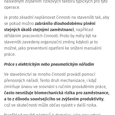
následným zvýšením rizikových faktorů typických pro tyto
operace.
Je proto zásadní naplánovat činnosti na staveništi tak, aby
se pokud možno
zabránilo dlouhodobému plnění
stejných úkolů stejnými zaměstnanci
, například
střídáním pracovních činností. Proto by měly být na
staveništi zavedeny organizační změny, kdykoli je to
možné, jako preventivní opatření ke snížení manuální
práce.
Práce s elektrickým nebo pneumatickým nářadím
Ve stavebnictví se mnoho činností provádí pomocí
přenosných nářadí. Tento druh mechanizace, i když
zmírňuje únavu ve srovnání s ručním prováděním práce,
často nesnižuje biomechanická rizika pro zaměstnance,
a to z důvodu souvisejícího se zvýšením produktivity
,
což ve skutečnosti může občas vyústit v další rizika.