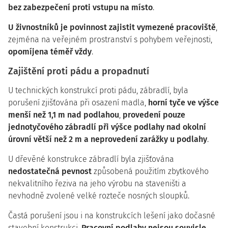
bez zabezpečení proti vstupu na místo
.
U živnostníků je povinnost zajistit vymezené pracoviště
,
zejména na veřejném prostranství s pohybem veřejnosti,
opomíjena téměř vždy
.
Zajištění proti pádu a propadnutí
U technických konstrukcí proti pádu, zábradlí, byla
porušení zjišťována při osazení madla,
horní tyče ve výšce
menší než 1,1 m nad podlahou
,
provedení pouze
jednotyčového zábradlí při výšce podlahy nad okolní
úrovní větší než 2 m a neprovedení zarážky u podlahy
.
U dřevěné konstrukce zábradlí byla zjišťována
nedostatečná pevnost
způsobená použitím zbytkového
nekvalitního řeziva na jeho výrobu na staveništi a
nevhodně zvolené velké rozteče nosných sloupků.
Častá porušení jsou i na konstrukcích lešení jako dočasné
stavební konstrukci.
Pracovní podlahy nejsou souvisle