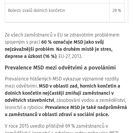
Bolesti svalů dolních končetin
29 %
Ze všech zaměstnanců v EU se zdravotním problémem
spojeným s prací
60 % označuje MSD jako svůj
nejzávažnější problém
.
Na druhém místě je stres,
deprese a úzkost (16 %)
, EU-27, 2013.
Prevalence MSD mezi odvětvími a povoláními
Prevalence hlášených MSD vykazuje významné rozdíly
mezi odvětvími.
MSD v oblasti zad, horních končetin a
dolních končetin nejčastěji zmiňují zaměstnanci v
odvětvích stavebnictví
, zásobování vodou a zemědělství,
lesnictví a rybolov.
Prevalence MSD je také nadprůměrná
u zaměstnanců v oblasti zdraví a sociální práce.
V roce 2015 uvedlo přibližně 69 % zaměstnanců v