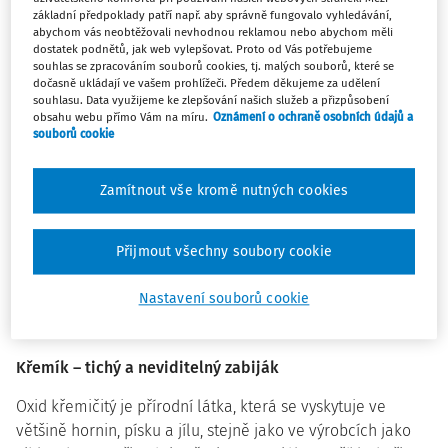
záštitu převzalo Ministerstvo práce a sociálních věcí.
základní předpoklady patří např. aby správně fungovalo vyhledávání,
abychom vás neobtěžovali nevhodnou reklamou nebo abychom měli
dostatek podnětů, jak web vylepšovat. Proto od Vás potřebujeme
Prach na staveništích není jen nepříjemný, ale může mít i
souhlas se zpracováním souborů cookies, tj. malých souborů, které se
dočasně ukládají ve vašem prohlížeči. Předem děkujeme za udělení
vážné zdravotní důsledky. Dlouhodobé a pravidelné
souhlasu. Data využijeme ke zlepšování našich služeb a přizpůsobení
vdechování prachu oxidu křemičitého může vést k vážným
obsahu webu přímo Vám na míru.
Oznámení o ochraně osobních údajů a
plicním onemocněním, jako jsou silikóza, chronická
souborů cookie
obstrukční plicní nemoc (CHOPN) nebo dokonce rakovina
plic. Tento prach představuje reálné nebezpečí především
Zamítnout vše kromě nutných cookies
pro stavební dělníky. Podle odhadů je v Evropské unii
přibližně 5 milionů pracovníků vystaveno riziku
Přijmout všechny soubory cookie
vdechování krystalického oxidu křemičitého. Většina
těchto lidí pracuje buď ve stavebnictví, nebo ve výrobě
Nastavení souborů cookie
produktů používaných ve stavebnictví, jako např. cihel,
skla nebo cementu.
Křemík – tichý a neviditelný zabiják
Oxid křemičitý je přírodní látka, která se vyskytuje ve
většině hornin, písku a jílu, stejně jako ve výrobcích jako