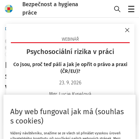
Bezpečnost a hygiena
práce
Menu
Domů
Novinky
WEBINÁŘ
ERGONOMIE A PRACOVNÍ PROSTŘEDÍ
OBJEKTY A PRACOVIŠTĚ
OCHRANA ZDRAVÍ
STAVEBNICTVÍ
CHEMICKÉ LÁTKY
Psychosociální rizika v práci
+ PŘIDAT VLASTNÍ
Prach oxidu křemičitého na
Co jsou, proč teď pálí a jak je opřít o právo a praxi
(ČR/EU)?
staveništích – Chcete-li ušetřit,
23. 9. 2026
vsaďte na bezpečné staveniště
Mgr. Lucie Kyselová
Výzkumný institut práce a sociálních věcí, v.v.i.
Chci více informací
Vydáno
:
9. 1. 2025
Aby web fungoval jak má (souhlas
3 minuty čtení
s cookies)
Kampaň CHCETE-LI UŠETŘIT, VSAĎTE NA BEZPEČNÉ
Vážený návštěvníku, snažíme se ze všech sil přinášet vysokou úroveň
STAVENIŠTĚ prohlásil Výzkumný ústav bezpečnosti práce,
uživatelského komfortu při používání našich webových stránek. Mezi