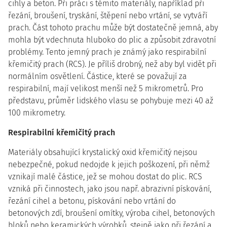
cihly a beton. Při práci s těmito materiály, například při
řezání, broušení, tryskání, štěpení nebo vrtání, se vytváří
prach. Část tohoto prachu může být dostatečně jemná, aby
mohla být vdechnuta hluboko do plic a způsobit zdravotní
problémy. Tento jemný prach je známý jako respirabilní
křemičitý prach (RCS). Je příliš drobný, než aby byl vidět při
normálním osvětlení. Částice, které se považují za
respirabilní, mají velikost menší než 5 mikrometrů. Pro
představu, průměr lidského vlasu se pohybuje mezi 40 až
100 mikrometry.
Respirabilní křemičitý prach
Materiály obsahující krystalický oxid křemičitý nejsou
nebezpečné, pokud nedojde k jejich poškození, při němž
vznikají malé částice, jež se mohou dostat do plic. RCS
vzniká při činnostech, jako jsou např. abrazivní pískování,
řezání cihel a betonu, pískování nebo vrtání do
betonových zdí, broušení omítky, výroba cihel, betonových
bloků nebo keramických výrobků, stejně jako při řezání a