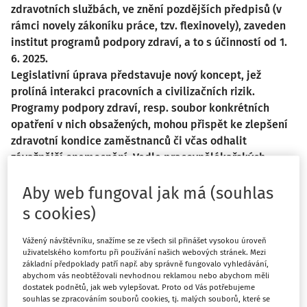
zdravotních službách, ve znění pozdějších předpisů (v
rámci novely zákoníku práce, tzv. flexinovely), zaveden
institut programů podpory zdraví, a to s účinností od 1.
6. 2025.
Legislativní úprava představuje nový koncept, jež
prolíná interakci pracovních a civilizačních rizik.
Programy podpory zdraví, resp. soubor konkrétních
opatření v nich obsažených, mohou přispět ke zlepšení
zdravotní kondice zaměstnanců či včas odhalit
závažnější onemocnění. Vedle pracovnělékařských
služeb zaměřených na zdravotní prevenci související s
Aby web fungoval jak má (souhlas
výkonem práce, tak mohou být tyto programy vhodným
nástrojem k podpoře zdraví zaměstnanců ze strany
s cookies)
zaměstnavatelů, a to v širším měřítku než dosud.
Programy podpory zdraví jsou na dobrovolné bázi, je na
Vážený návštěvníku, snažíme se ze všech sil přinášet vysokou úroveň
uživatelského komfortu při používání našich webových stránek. Mezi
rozhodnutí zaměstnavatele, zda k nim přistoupí.
základní předpoklady patří např. aby správně fungovalo vyhledávání,
abychom vás neobtěžovali nevhodnou reklamou nebo abychom měli
dostatek podnětů, jak web vylepšovat. Proto od Vás potřebujeme
Přínosy programů podpory zdraví
souhlas se zpracováním souborů cookies, tj. malých souborů, které se