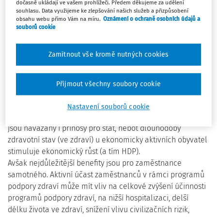
dočasně ukládají ve vašem prohlížeči. Předem děkujeme za udělení
souhlasu. Data využijeme ke zlepšování našich služeb a přizpůsobení
Komplexně lze pro zaměstnavatele vyvodit několik
obsahu webu přímo Vám na míru.
Oznámení o ochraně osobních údajů a
benefitů, mezi které patří systematické zmírňování dopadů
souborů cookie
pracovního prostředí na zdraví zaměstnanců,
dlouhotrvající práceschopnost zaměstnanců či snížení
Zamítnout vše kromě nutných cookies
nemocnosti, což se promítne ve snížení nákladů
plynoucích z pracovní neschopnosti či atraktivnost
pracovního prostředí.
Přijmout všechny soubory cookie
Výhody pocítí i pojišťovny, a to v podobě snížení nákladů na
nemocenskou, případné léčení, snížení nákladů z důvodu
Nastavení souborů cookie
prodloužení délky života ve zdraví aj. V návaznosti na to
jsou navázány i přínosy pro stát, neboť dlouhodobý
zdravotní stav (ve zdraví) u ekonomicky aktivních obyvatel
stimuluje ekonomický růst (a tím HDP).
Avšak nejdůležitější benefity jsou pro zaměstnance
samotného. Aktivní účast zaměstnanců v rámci programů
podpory zdraví může mít vliv na celkové zvýšení účinnosti
programů podpory zdraví, na nižší hospitalizaci, delší
délku života ve zdraví, snížení vlivu civilizačních rizik,