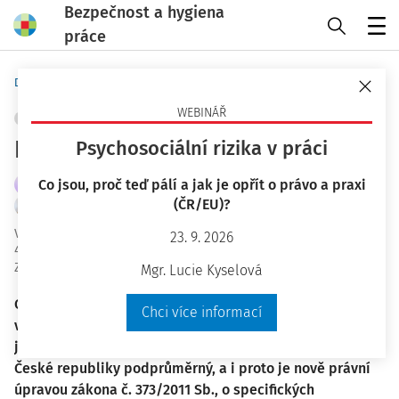
Bezpečnost a hygiena
práce
Menu
Domů
Bezpečnost a hygiena práce
WEBINÁŘ
OCHRANA ZDRAVÍ
+ PŘIDAT VLASTNÍ
Programy podpory zdraví
Psychosociální rizika v práci
Co jsou, proč teď pálí a jak je opřít o právo a praxi
Mgr. Matyáš Fošum
(ČR/EU)?
Mgr. et Mgr. Nikol Michl
Vydáno
:
12. 6. 2025
23. 9. 2026
4 minuty čtení
Zdroj
:
Bezpečnost a hygiena práce 7-8/2025
Mgr. Lucie Kyselová
Onemocnění, která se dříve vyskytovala v pozdějším
Chci více informací
věku, se začínají projevovat už v tom ranějším. Oproti
jiným zemím v Evropské Unii je zdravotní stav obyvatel
České republiky podprůměrný, a i proto je nově právní
úpravou zákona č. 373/2011 Sb., o specifických