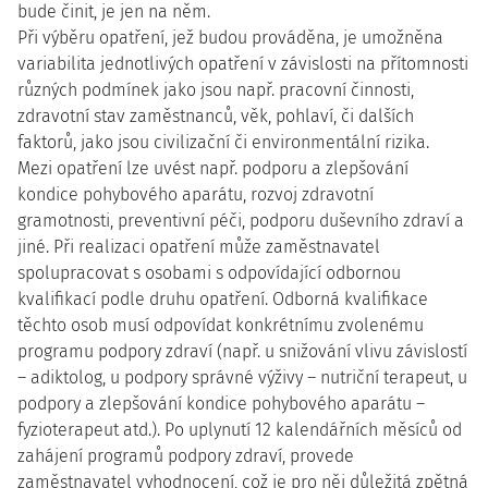
bude činit, je jen na něm.
Při výběru opatření, jež budou prováděna, je umožněna
variabilita jednotlivých opatření v závislosti na přítomnosti
různých podmínek jako jsou např. pracovní činnosti,
zdravotní stav zaměstnanců, věk, pohlaví, či dalších
faktorů, jako jsou civilizační či environmentální rizika.
Mezi opatření lze uvést např. podporu a zlepšování
kondice pohybového aparátu, rozvoj zdravotní
gramotnosti, preventivní péči, podporu duševního zdraví a
jiné. Při realizaci opatření může zaměstnavatel
spolupracovat s osobami s odpovídající odbornou
kvalifikací podle druhu opatření. Odborná kvalifikace
těchto osob musí odpovídat konkrétnímu zvolenému
programu podpory zdraví (např. u snižování vlivu závislostí
– adiktolog, u podpory správné výživy – nutriční terapeut, u
podpory a zlepšování kondice pohybového aparátu –
fyzioterapeut atd.). Po uplynutí 12 kalendářních měsíců od
zahájení programů podpory zdraví, provede
zaměstnavatel vyhodnocení, což je pro něj důležitá zpětná