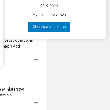
23. 9. 2026
Mgr. Lucie Kyselová
Chci více informací
v českém právním
ců prostřednictvím
t například
a Ministerstva
025 Sb.