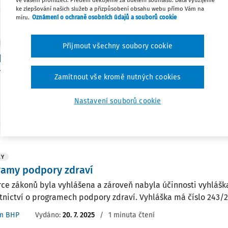
ve vašem prohlížeči. Předem děkujeme za udělení souhlasu. Data využijeme
ke zlepšování našich služeb a přizpůsobení obsahu webu přímo Vám na
r. Aneta Kovářová
,
Mgr. et Mgr. Nikol Michl
míru.
Oznámení o ochraně osobních údajů a souborů cookie
NÍK NA PŘÍJMU
Přijmout všechny soubory cookie
 praxi využít Programy ochrany zdraví
my podpory zdraví jsou od 1. 6. 2025 nově zaváděný institut 
Zamítnout vše kromě nutných cookies
u, který má za cíl systematicky podporovat zdraví zaměstnan
tivních opatření. Podpora zdraví na pracovišti může zahrnova
Nastavení souborů cookie
ké ...
r. Aneta Kovářová
14. 9. 2025
-
záznam
/
1 minuta čtení
KY
ramy podpory zdraví
rce zákonů byla vyhlášena a zároveň nabyla účinnosti vyhlášk
tnictví o programech podpory zdraví. Vyhláška má číslo 243/2
m BHP
Vydáno:
20. 7. 2025
/
1 minuta čtení