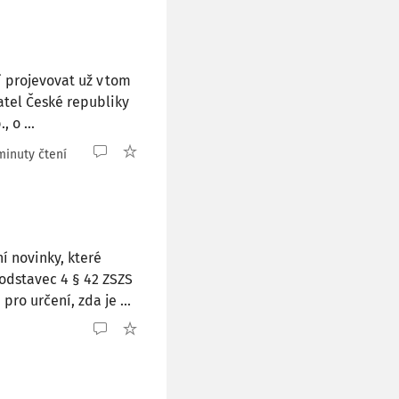
í projevovat už v tom
atel České republiky
 o ...
minuty čtení
í novinky, které
odstavec 4 § 42 ZSZS
ro určení, zda je ...