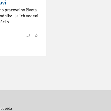
aví
ho pracovního života
odniky - jejich vedení
ci s ...
ápověda