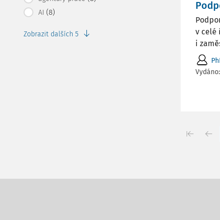
Podpo
(8)
AI
Podpor
v celé
Zobrazit dalších 5
i zaměs
Ph
Vydáno