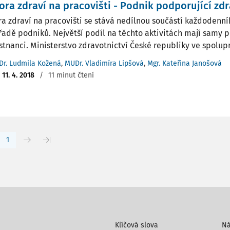
ra zdraví na pracovišti - Podnik podporující zdr
a zdraví na pracovišti se stává nedílnou součástí každodenní
 řadě podniků. Největší podíl na těchto aktivitách mají samy p
tnanci. Ministerstvo zdravotnictví České republiky ve spoluprá
Dr. Ludmila Kožená
,
MUDr. Vladimíra Lipšová
,
Mgr. Kateřina Janošová
:
11. 4. 2018
/
11 minut čtení
1
Klíčová slova
N