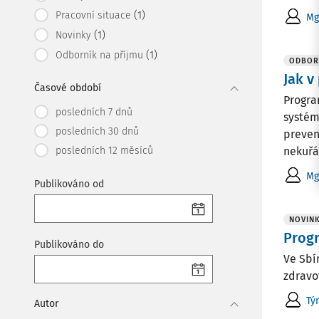
(1)
Pracovní situace
Mg
(1)
Novinky
(1)
Odborník na příjmu
ODBOR
Jak v
Časové období
Progra
posledních 7 dnů
systém
posledních 30 dnů
preven
posledních 12 měsíců
nekuřác
Mg
Publikováno od
NOVIN
Prog
Publikováno do
Ve Sbí
zdravo
Tý
Autor