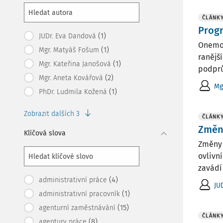
ČLÁNK
Prog
(1)
JUDr. Eva Dandová
Onemoc
(1)
Mgr. Matyáš Fošum
ranějš
(1)
Mgr. Kateřina Janošová
podprů
(2)
Mgr. Aneta Kovářová
Mg
(1)
PhDr. Ludmila Kožená
Zobrazit dalších 3
ČLÁNK
Změny
Klíčová slova
Změny 
ovlivn
zavádí
(4)
administrativní práce
JU
(1)
administrativní pracovník
(15)
agenturní zaměstnávání
ČLÁNK
(8)
agentury práce