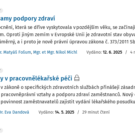
Y
ramy podpory zdraví
nění, která se dříve vyskytovala v pozdějším věku, se začínaj
ím. Oproti jiným zemím v Evropské Unii je zdravotní stav obyv
měrný, a i proto je nově právní úpravou zákona č. 373/2011 Sb.,
r. Matyáš Fošum
,
Mgr. et Mgr. Nikol Michl
Vydáno:
12. 6. 2025
/
4 
Y
 v pracovnělékařské péči
v zákoně o specifických zdravotních službách přinášejí zásadn
í pracovněprávní vztahy a podporu zdraví zaměstnanců. Nový 
 povinnost zaměstnavatelů zajistit vydání lékařského posudku p
Dr. Eva Dandová
Vydáno:
14. 5. 2025
/
29 minut čtení
Y