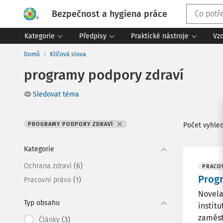
Bezpečnost a hygiena práce
Kategorie
Předpisy
Praktické nástroje
Vz
Domů
Klíčová slova
programy podpory zdraví
Sledovat téma
PROGRAMY PODPORY ZDRAVÍ
Počet vyhle
Kategorie
(6)
Ochrana zdraví
PRACOV
Prog
(1)
Pracovní právo
Novela
Typ obsahu
instit
zaměst
(3)
Články