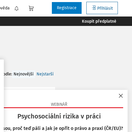
Registrace
ověda
Přihlásit
Koupit předplatné
 podle
:
Nejnovější
Nejstarší
WEBINÁŘ
v § 55a ukotvuje nový
Psychosociální rizika v práci
ení, která může
 jsou, proč teď pálí a jak je opřít o právo a praxi (ČR/EU)?
 využití ...