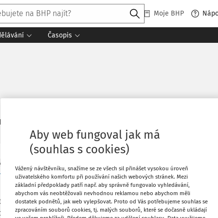
Moje BHP
Náp
dělávání
Časopis
6
daných dokumentů:
Řadit
Aby web fungoval jak má
(souhlas s cookies)
NÍ SITUACE
Vážený návštěvníku, snažíme se ze všech sil přinášet vysokou úroveň
ramy podpory zdraví
uživatelského komfortu při používání našich webových stránek. Mezi
základní předpoklady patří např. aby správně fungovalo vyhledávání,
 zákona č. 373/2011 Sb., o specifických zdravotních službách, 
abychom vás neobtěžovali nevhodnou reklamou nebo abychom měli
ut, a to programy podpory zdraví, jimiž se rozumí soubor opatř
dostatek podnětů, jak web vylepšovat. Proto od Vás potřebujeme souhlas se
zpracováním souborů cookies, tj. malých souborů, které se dočasně ukládají
Co
navatel vytvářet a nabízet zaměstnancům s cílem umožnit vyšší