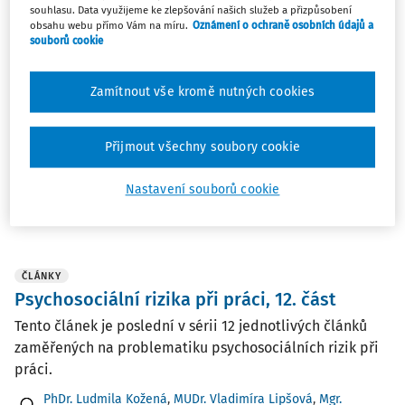
Podpora zdraví na pracovišti - Podnik
souhlasu. Data využijeme ke zlepšování našich služeb a přizpůsobení
obsahu webu přímo Vám na míru.
Oznámení o ochraně osobních údajů a
podporující zdraví
souborů cookie
Podpora zdraví na pracovišti se stává nedílnou součástí
každodenního pracovního života v celé řadě podniků.
Zamítnout vše kromě nutných cookies
Největší podíl na těchto aktivitách mají samy podniky -
jejich vedení i zaměstnanci. Ministerstvo zdravotnictví
České republiky ve spolupráci s ...
Přijmout všechny soubory cookie
PhDr. Ludmila Kožená
,
MUDr. Vladimíra Lipšová
,
Mgr.
Nastavení souborů cookie
Kateřina Janošová
Vydáno:
11. 4. 2018
/
11 minut čtení
ČLÁNKY
Psychosociální rizika při práci, 12. část
Tento článek je poslední v sérii 12 jednotlivých článků
zaměřených na problematiku psychosociálních rizik při
práci.
PhDr. Ludmila Kožená
,
MUDr. Vladimíra Lipšová
,
Mgr.