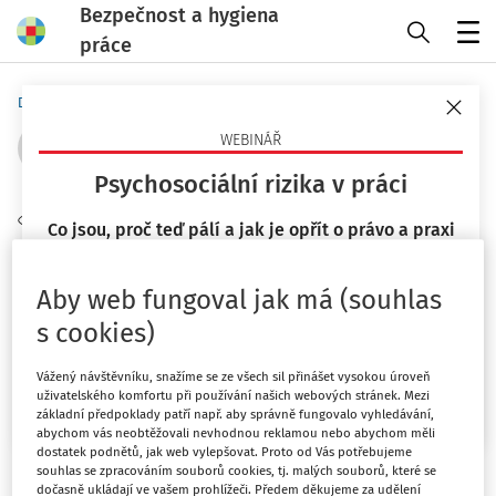
Bezpečnost a hygiena
práce
Menu
Domů
Autoři
Mgr. Kateřina Janošová
WEBINÁŘ
Psychosociální rizika v práci
Sledovat autora
Co jsou, proč teď pálí a jak je opřít o právo a praxi
(ČR/EU)?
Filtr
23. 9. 2026
Aby web fungoval jak má (souhlas
s cookies)
Mgr. Lucie Kyselová
3
Počet vyhledaných dokumentů:
Vážený návštěvníku, snažíme se ze všech sil přinášet vysokou úroveň
Chci více informací
Řadit podle
:
uživatelského komfortu při používání našich webových stránek. Mezi
základní předpoklady patří např. aby správně fungovalo vyhledávání,
Nejnovější
Nejstarší
abychom vás neobtěžovali nevhodnou reklamou nebo abychom měli
dostatek podnětů, jak web vylepšovat. Proto od Vás potřebujeme
souhlas se zpracováním souborů cookies, tj. malých souborů, které se
ČLÁNKY
dočasně ukládají ve vašem prohlížeči. Předem děkujeme za udělení