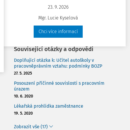
Bezpečnost práce při provozu motorových
23. 9. 2026
vozíků
Mgr. Lucie Kyselová
8. 12. 2021
Chci více informací
Zobrazit vše (20)
Související otázky a odpovědi
Doplňující otázka k: Učitel autoškoly v
pracovněprávním vztahu: podmínky BOZP
27. 5. 2025
Posouzení příčinné souvislosti s pracovním
úrazem
10. 6. 2020
Lékařská prohlídka zaměstnance
19. 5. 2020
Zobrazit vše (17)