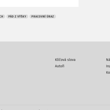
CH
PÁD Z VÝŠKY
PRACOVNÍ ÚRAZ
Klíčová slova
N
Autoři
In
Ko