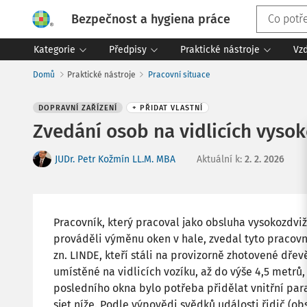
Bezpečnost a hygiena práce
Kategorie
Předpisy
Praktické nástroje
Vz
Domů
Praktické nástroje
Pracovní situace
DOPRAVNÍ ZAŘÍZENÍ
+ PŘIDAT VLASTNÍ
Zvedání osob na vidlicích vyso
JUDr. Petr Kožmín LL.M. MBA
Aktuální k
:
2. 2. 2026
Pracovník, který pracoval jako obsluha vysokozdviž
prováděli výměnu oken v hale, zvedal tyto pracovn
zn. LINDE, kteří stáli na provizorně zhotovené dř
umístěné na vidlicích vozíku, až do výše 4,5 metr
posledního okna bylo potřeba přidělat vnitřní par
sjet níže. Podle výpovědi svědků události řidič (o