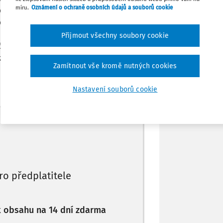
míru.
Oznámení o ochraně osobních údajů a souborů cookie
 však došlo k nárazu plošiny do rozvodů
ané dřevěné plošiny, na které stáli
Stáhnout
h pádu na podlahu haly z výšky asi 4
Přijmout všechny soubory cookie
etin. Vyvstává otázka, zda je možné
ozíku. A dále kdo a jakým způsobem
Poznámka
Zamítnout vše kromě nutných cookies
Nastavení souborů cookie
Máte předplatné?
Přihlaste se
ro předplatitele
 k obsahu na 14 dní zdarma