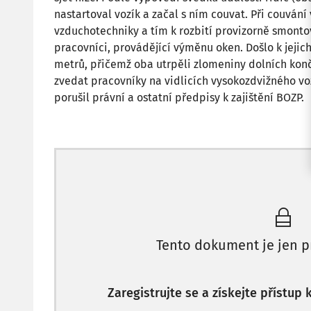
nastartoval vozík a začal s ním couvat. Při couvání
vzduchotechniky a tím k rozbití provizorně smontov
pracovníci, provádějící výměnu oken. Došlo k jejic
metrů, přičemž oba utrpěli zlomeniny dolních konč
zvedat pracovníky na vidlicích vysokozdvižného v
porušil právní a ostatní předpisy k zajištění BOZP.
Tento dokument je jen p
Zaregistrujte se a získejte přístup