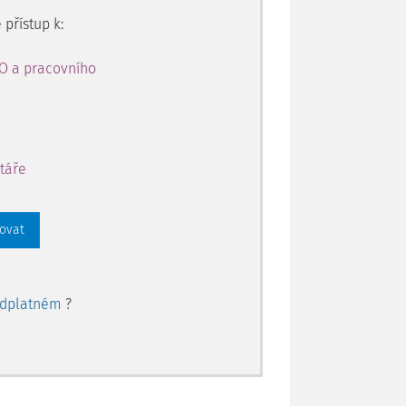
 přístup k:
PO a pracovního
táře
rovat
edplatném
?