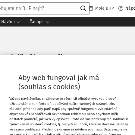
Moje BHP
Náp
dělávání
Časopis
kozdvižného vozíku
Aby web fungoval jak má
(souhlas s cookies)
ného vozíku na žádost pracovníků, kteří
Tisknout
Vážený návštěvníku, snažíme se ze všech sil přinášet vysokou úroveň
uživatelského komfortu při používání našich webových stránek. Mezi
íky na vidlicích vysokozdvižného vozíku
základní předpoklady patří např. aby správně fungovalo vyhledávání,
evěné plošině s oknem určeným k výměně,
abychom vás neobtěžovali nevhodnou reklamou nebo abychom měli
Oblíbené
ů, kde prováděli výměnu oken. Po výměně
dostatek podnětů, jak web vylepšovat. Proto od Vás potřebujeme souhlas se
zpracováním souborů cookies, tj. malých souborů, které se dočasně ukládají
apet a s provizorní dřevěnou plošinou
ve vašem prohlížeči. Předem děkujeme za udělení souhlasu. Data využijeme
Co
bsluha) vysokozdvižného vozíku
Sdílet
ke zlepšování našich služeb a přizpůsobení obsahu webu přímo Vám na