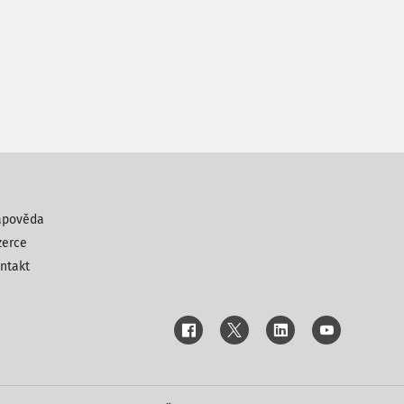
ápověda
zerce
ntakt