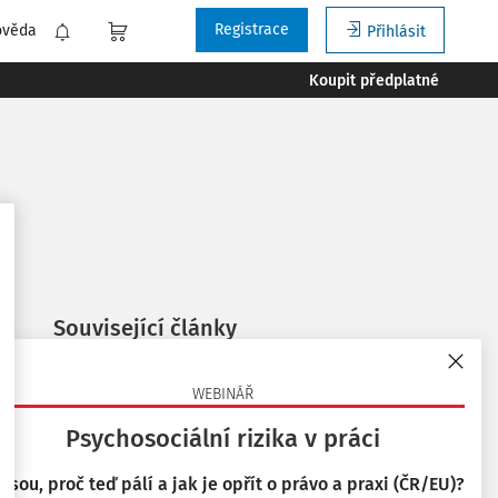
Registrace
ověda
Přihlásit
Koupit předplatné
Související články
Bezpečnost práce u motorových vozíků
WEBINÁŘ
7. 8. 2025
Psychosociální rizika v práci
Bezpečnost práce při používání zdvihacích
zařízení
 jsou, proč teď pálí a jak je opřít o právo a praxi (ČR/EU)?
8. 10. 2020