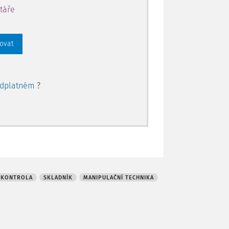
táře
rovat
edplatném
?
KONTROLA
SKLADNÍK
MANIPULAČNÍ TECHNIKA