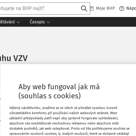
Moje BHP
Náp
dělávání
Časopis
uhu VZV
Aby web fungoval jak má
(souhlas s cookies)
vní pozici však obsluhuje i
Tisknout
nstatuje, že je zdravotně způsobilým
Vážený návštěvníku, snažíme se ze všech sil přinášet vysokou úroveň
osudku není vůbec uvedeno, jestli je
uživatelského komfortu při používání našich webových stránek. Mezi
Oblíbené
základní předpoklady patří např. aby správně fungovalo vyhledávání,
 při své práci ve skladu občasně
abychom vás neobtěžovali nevhodnou reklamou nebo abychom měli
dostatek podnětů, jak web vylepšovat. Proto od Vás potřebujeme souhlas se
Co
zpracováním souborů cookies, tj. malých souborů, které se dočasně ukládají
Sdílet