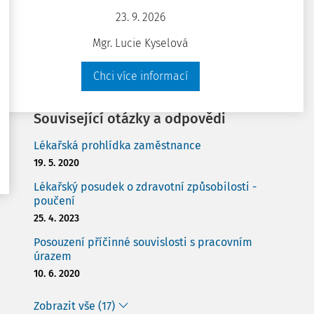
Pracovnělékařské služby - časté dotazy k
23. 9. 2026
aplikační praxi
Mgr. Lucie Kyselová
14. 1. 2026
Chci více informací
Zobrazit vše (19)
Související otázky a odpovědi
Lékařská prohlídka zaměstnance
19. 5. 2020
Lékařský posudek o zdravotní způsobilosti -
poučení
25. 4. 2023
Posouzení příčinné souvislosti s pracovním
úrazem
10. 6. 2020
Zobrazit vše (17)