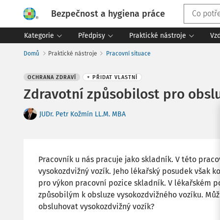
Bezpečnost a hygiena práce
Kategorie
Předpisy
Praktické nástroje
Vz
Domů
Praktické nástroje
Pracovní situace
OCHRANA ZDRAVÍ
+ PŘIDAT VLASTNÍ
Zdravotní způsobilost pro obsl
JUDr. Petr Kožmín LL.M. MBA
Pracovník u nás pracuje jako skladník. V této praco
vysokozdvižný vozík. Jeho lékařský posudek však ko
pro výkon pracovní pozice skladník. V lékařském p
způsobilým k obsluze vysokozdvižného vozíku. Může
obsluhovat vysokozdvižný vozík?