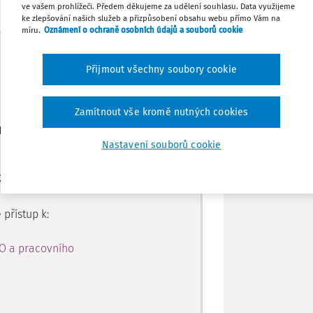
ve vašem prohlížeči. Předem děkujeme za udělení souhlasu. Data využijeme
ke zlepšování našich služeb a přizpůsobení obsahu webu přímo Vám na
míru.
Oznámení o ochraně osobních údajů a souborů cookie
Stáhnout
Máte předplatné?
Přihlaste se
Přijmout všechny soubory cookie
Poznámka
Zamítnout vše kromě nutných cookies
ro předplatitele
Nastavení souborů cookie
 k obsahu na 14 dní zdarma
 přístup k:
PO a pracovního