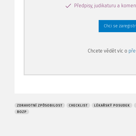
Předpisy, judikaturu a komen
Chci se zaregist
Chcete vědět víc o
př
ZDRAVOTNÍ ZPŮSOBILOST
CHECKLIST
LÉKAŘSKÝ POSUDEK
BOZP