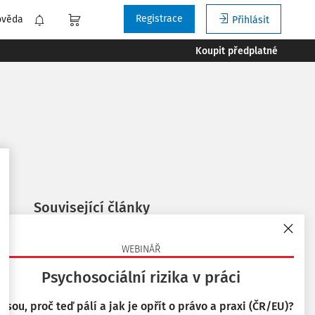
Registrace
ověda
Přihlásit
Koupit předplatné
Související články
Bezpečnost práce při provozu manipulačních
vozíků s vlastním pohonem - motorových vozíků
WEBINÁŘ
11. 9. 2019
Psychosociální rizika v práci
Bezpečnost práce u motorových vozíků
 jsou, proč teď pálí a jak je opřít o právo a praxi (ČR/EU)?
7. 8. 2025