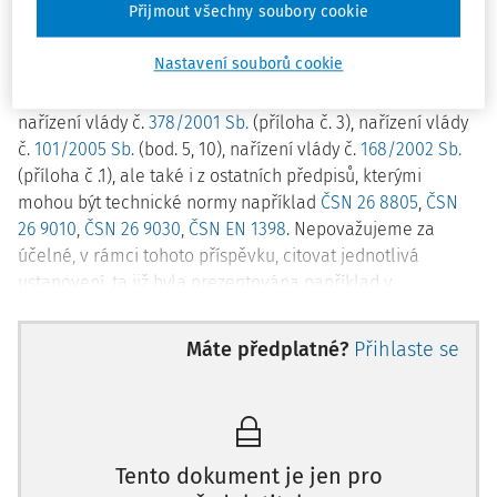
Přijmout všechny soubory cookie
povinností, které zaměstnavatelům – zaměstnancům
vyplývají z obecného právního předpisu, kterým je
zákoník
Nastavení souborů cookie
práce
(§ 101 až 108), ale také i z předpisů souvisejících
například ze zákona č.
309/2006 Sb.
(§ 4, § 5), dále z
nařízení vlády č.
378/2001 Sb.
(příloha č. 3), nařízení vlády
č.
101/2005 Sb.
(bod. 5, 10), nařízení vlády č.
168/2002 Sb.
(příloha č .1), ale také i z ostatních předpisů, kterými
mohou být technické normy například
ČSN 26 8805
,
ČSN
26 9010
,
ČSN 26 9030
,
ČSN EN 1398
. Nepovažujeme za
účelné, v rámci tohoto příspěvku, citovat jednotlivá
ustanovení, ta již byla prezentována například v
předcházejících příspěvcích nebo si je lze vyhledat. Co je
však v četných případech na
Máte předplatné?
Přihlaste se
Tento dokument je jen pro