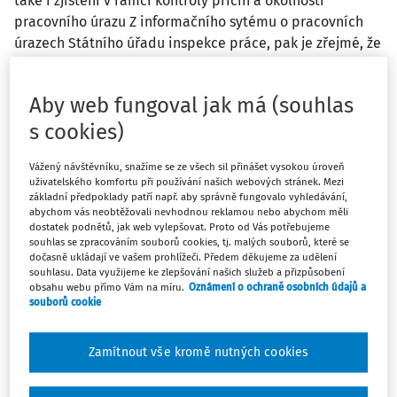
také i zjištění v rámci kontroly příčin a okolností
pracovního úrazu Z informačního sytému o pracovních
úrazech Státního úřadu inspekce práce, pak je zřejmé, že
zaměstnavatelé, ale i samotní zaměstnanci bezpečnost
práce při provozu motorových vozíků značně podceňují.
Aby web fungoval jak má (souhlas
Budeme-li konkrétní, pak jedním ze zdrojů pracovních
úrazů u motorových vozíků může být nejen technický stav
s cookies)
motorových vozíků, zejména se však jedná o
Vážený návštěvníku, snažíme se ze všech sil přinášet vysokou úroveň
nedostatečnou přípravu nejen teoretickou, ale i velmi
uživatelského komfortu při používání našich webových stránek. Mezi
krátká praktická příprava. Praktická příprava v zásadě
základní předpoklady patří např. aby správně fungovalo vyhledávání,
neodpovídá reálným podmínkám daného provozu
abychom vás neobtěžovali nevhodnou reklamou nebo abychom měli
dostatek podnětů, jak web vylepšovat. Proto od Vás potřebujeme
(skladu, výrobní haly apod.).
souhlas se zpracováním souborů cookies, tj. malých souborů, které se
dočasně ukládají ve vašem prohlížeči. Předem děkujeme za udělení
souhlasu. Data využijeme ke zlepšování našich služeb a přizpůsobení
Zaměříme-li se na teoretickou část přípravy řidičů (obsluh,
obsahu webu přímo Vám na míru.
Oznámení o ochraně osobních údajů a
operátorů) motorových vozíků, pak jedním z nedostatků
souborů cookie
školení je například neseznámení školeného se základním
legislativním rámcem, který se vztahuje k bezpečnosti
Zamítnout vše kromě nutných cookies
práce a bezpečnému provozu motorových vozíků. Je
obecně známo, že v dané problematice vycházíme z