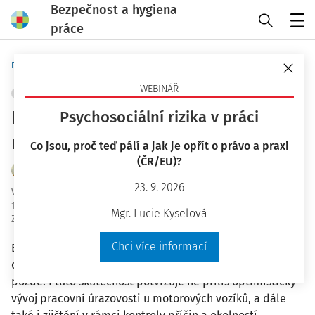
Bezpečnost a hygiena
práce
Menu
Domů
Bezpečnost a hygiena práce
WEBINÁŘ
DOPRAVNÍ ZAŘÍZENÍ
+ PŘIDAT VLASTNÍ
Bezpečnost práce při provozu
Psychosociální rizika v práci
motorových vozíků
Co jsou, proč teď pálí a jak je opřít o právo a praxi
(ČR/EU)?
Ing. Jiří Kysela
23. 9. 2026
Vydáno
:
8. 12. 2021
10 minut čtení
Mgr. Lucie Kyselová
Zdroj
:
Bezpečnost a hygiena práce 12/2021
Chci více informací
Bezpečnost práce při provozu motorových vozíků se
opětovně podceňuje a když se něco stane, bývá už
pozdě. I tuto skutečnost potvrzuje ne příliš optimistický
vývoj pracovní úrazovosti u motorových vozíků, a dále