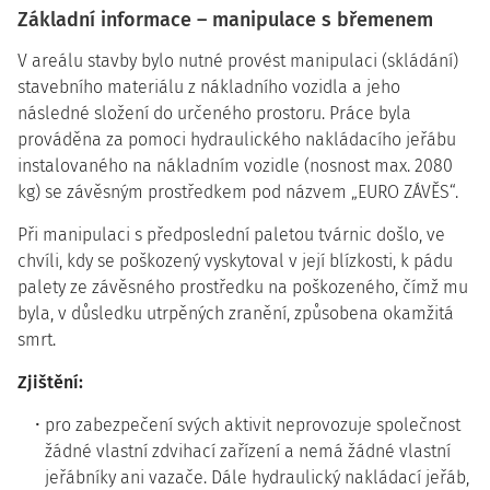
Základní informace – manipulace s břemenem
V areálu stavby bylo nutné provést manipulaci (skládání)
stavebního materiálu z nákladního vozidla a jeho
následné složení do určeného prostoru. Práce byla
prováděna za pomoci hydraulického nakládacího jeřábu
instalovaného na nákladním vozidle (nosnost max. 2080
kg) se závěsným prostředkem pod názvem „EURO ZÁVĚS“.
Při manipulaci s předposlední paletou tvárnic došlo, ve
chvíli, kdy se poškozený vyskytoval v její blízkosti, k pádu
palety ze závěsného prostředku na poškozeného, čímž mu
byla, v důsledku utrpěných zranění, způsobena okamžitá
smrt.
Zjištění:
pro zabezpečení svých aktivit neprovozuje společnost
žádné vlastní zdvihací zařízení a nemá žádné vlastní
jeřábníky ani vazače. Dále hydraulický nakládací jeřáb,