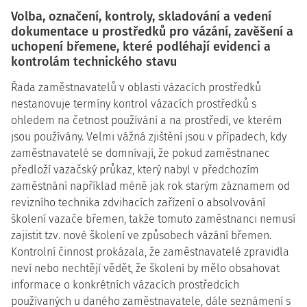
Volba, označení, kontroly, skladování a vedení
dokumentace u prostředků pro vázání, zavěšení a
uchopení břemene, které podléhají evidenci a
kontrolám technického stavu
Řada zaměstnavatelů v oblasti vázacích prostředků
nestanovuje termíny kontrol vázacích prostředků s
ohledem na četnost používání a na prostředí, ve kterém
jsou používány. Velmi vážná zjištění jsou v případech, kdy
zaměstnavatelé se domnívají, že pokud zaměstnanec
předloží vazačský průkaz, který nabyl v předchozím
zaměstnání například méně jak rok starým záznamem od
revizního technika zdvihacích zařízení o absolvování
školení vazače břemen, takže tomuto zaměstnanci nemusí
zajistit tzv. nové školení ve způsobech vázání břemen.
Kontrolní činnost prokázala, že zaměstnavatelé zpravidla
neví nebo nechtějí vědět, že školení by mělo obsahovat
informace o konkrétních vázacích prostředcích
používaných u daného zaměstnavatele, dále seznámení s