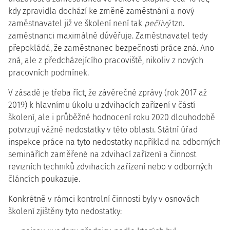
kdy zpravidla dochází ke změně zaměstnání a nový
zaměstnavatel již ve školení není tak
pečlivý
tzn.
zaměstnanci maximálně důvěřuje. Zaměstnavatel tedy
přepokládá, že zaměstnanec bezpečnosti práce zná. Ano
zná, ale z předcházejícího pracoviště, nikoliv z nových
pracovních podmínek.
V zásadě je třeba říct, že závěrečné zprávy (rok 2017 až
2019) k hlavnímu úkolu u zdvihacích zařízení v částí
školení, ale i průběžné hodnocení roku 2020 dlouhodobě
potvrzují vážné nedostatky v této oblasti. Státní úřad
inspekce práce na tyto nedostatky například na odborných
seminářích zaměřené na zdvihací zařízení a činnost
revizních techniků zdvihacích zařízení nebo v odborných
článcích poukazuje.
Konkrétně v rámci kontrolní činnosti byly v osnovách
školení zjištěny tyto nedostatky: