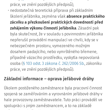
práce, ve znění pozdějších předpisů),
nedostatečná teoretická příprava při základním
školení jeřábníka, zejména však
absence praktického
zácviku a přezkoušení praktických dovedností před
zahájením výkonu činností jeřábníka
. Zásadní pak
byla skutečnost, že v souladu s povinnostmi jeřábníka
nepřerušil provádění manipulací ve chvíli, kdy se v
nebezpečném prostoru, vymezeného možným
dosahem padajícího, nebo vymrštěného břemene,
případně vázacího prostředku, vyskytla nepovolaná
osoba (
§ 103 odst. 3 zákona č. 262/2006 Sb.
, zákoníku
práce, ve znění pozdějších předpisů).
Základní informace – oprava jeřábové dráhy
Úkolem postiženého zaměstnance byla pracovní činnost
spojená se zaměřováním a vyrovnáním jeřábové dráhy v
hale provozovny zaměstnavatele. Tuto práci prováděl ve
spolupráci s jiným zaměstnancem, a to na základě