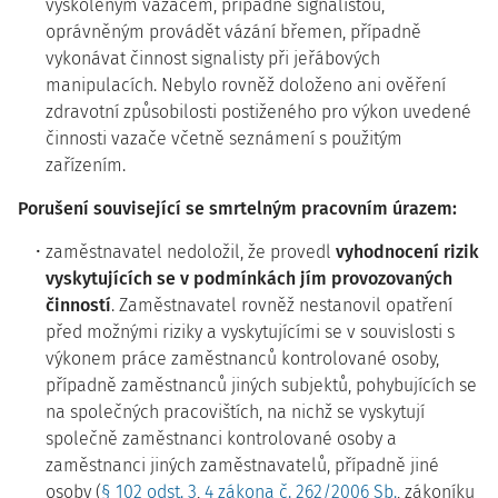
vyškoleným vazačem, případně signalistou,
oprávněným provádět vázání břemen, případně
vykonávat činnost signalisty při jeřábových
manipulacích. Nebylo rovněž doloženo ani ověření
zdravotní způsobilosti postiženého pro výkon uvedené
činnosti vazače včetně seznámení s použitým
zařízením.
Porušení související se smrtelným pracovním úrazem:
zaměstnavatel nedoložil, že provedl
vyhodnocení rizik
vyskytujících se v podmínkách jím provozovaných
činností
. Zaměstnavatel rovněž nestanovil opatření
před možnými riziky a vyskytujícími se v souvislosti s
výkonem práce zaměstnanců kontrolované osoby,
případně zaměstnanců jiných subjektů, pohybujících se
na společných pracovištích, na nichž se vyskytují
společně zaměstnanci kontrolované osoby a
zaměstnanci jiných zaměstnavatelů, případně jiné
osoby (
§ 102 odst. 3
,
4 zákona č. 262/2006 Sb.
, zákoníku