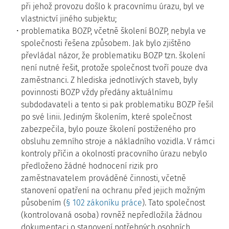
při jehož provozu došlo k pracovnímu úrazu, byl ve
vlastnictví jiného subjektu;
problematika BOZP, včetně školení BOZP, nebyla ve
společnosti řešena způsobem. Jak bylo zjištěno
převládal názor, že problematiku BOZP tzn. školení
není nutné řešit, protože společnost tvoří pouze dva
zaměstnanci. Z hlediska jednotlivých staveb, byly
povinnosti BOZP vždy předány aktuálnímu
subdodavateli a tento si pak problematiku BOZP řešil
po své linii. Jediným školením, které společnost
zabezpečila, bylo pouze školení postiženého pro
obsluhu zemního stroje a nákladního vozidla. V rámci
kontroly příčin a okolností pracovního úrazu nebylo
předloženo žádné hodnocení rizik pro
zaměstnavatelem prováděné činnosti, včetně
stanovení opatření na ochranu před jejich možným
působením (
§ 102 zákoníku práce
). Tato společnost
(kontrolovaná osoba) rovněž nepředložila žádnou
dokumentaci o stanovení potřebných osobních