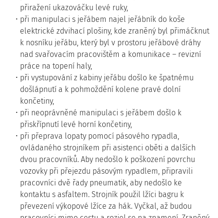
přiražení ukazováčku levé ruky,
při manipulaci s jeřábem najel jeřábník do koše
elektrické zdvihací plošiny, kde zraněný byl přimáčknut
k nosníku jeřábu, který byl v prostoru jeřábové dráhy
nad svařovacím pracovištěm a komunikace – revizní
práce na topení haly,
při vystupování z kabiny jeřábu došlo ke špatnému
došlápnutí a k pohmoždění kolene pravé dolní
končetiny,
při neoprávněné manipulaci s jeřábem došlo k
přiskřípnutí levé horní končetiny,
při přeprava lopaty pomocí pásového rypadla,
ovládaného strojníkem při asistenci oběti a dalších
dvou pracovníků. Aby nedošlo k poškození povrchu
vozovky při přejezdu pásovým rypadlem, připravili
pracovníci dvě řady pneumatik, aby nedošlo ke
kontaktu s asfaltem. Strojník použil lžíci bagru k
převezení výkopové lžíce za hák. Vyčkal, až budou
pracovníci mimo cestu a rozjel se na znamení. Zraněný