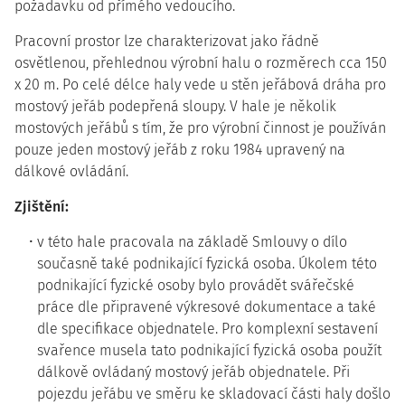
požadavku od přímého vedoucího.
Pracovní prostor lze charakterizovat jako řádně
osvětlenou, přehlednou výrobní halu o rozměrech cca 150
x 20 m. Po celé délce haly vede u stěn jeřábová dráha pro
mostový jeřáb podepřená sloupy. V hale je několik
mostových jeřábů s tím, že pro výrobní činnost je používán
pouze jeden mostový jeřáb z roku 1984 upravený na
dálkové ovládání.
Zjištění:
v této hale pracovala na základě Smlouvy o dílo
současně také podnikající fyzická osoba. Úkolem této
podnikající fyzické osoby bylo provádět svářečské
práce dle připravené výkresové dokumentace a také
dle specifikace objednatele. Pro komplexní sestavení
svařence musela tato podnikající fyzická osoba použít
dálkově ovládaný mostový jeřáb objednatele. Při
pojezdu jeřábu ve směru ke skladovací části haly došlo