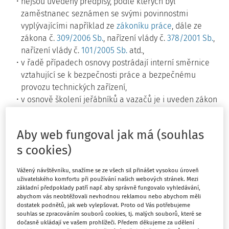
nejsou uvedeny předpisy, podle kterých byl
zaměstnanec seznámen se svými povinnostmi
vyplývajícími například ze
zákoníku práce
, dále ze
zákona č.
309/2006 Sb.
, nařízení vlády č.
378/2001 Sb.
,
nařízení vlády č.
101/2005 Sb.
atd.,
v řadě případech osnovy postrádají interní směrnice
vztahující se k bezpečnosti práce a bezpečnému
provozu technických zařízení,
v osnově školení jeřábníků a vazačů je i uveden zákon
č.
362/2006 Sb.
, jako
zákoník práce
nebo i neplatný
zákoník práce
č.
65/1965 Sb.
, dále nebylo výjimkou
Aby web fungoval jak má (souhlas
uvedení v místních předpisech IBP místo OIP, ale i
s cookies)
nařízení vlády č.
162/2002 Sb.
kterým se stanoví
ochranné opatření na dovoz cukru do České republiky,
Vážený návštěvníku, snažíme se ze všech sil přinášet vysokou úroveň
zaměstnanci nejsou seznámeni s návody na obsluhu
uživatelského komfortu při používání našich webových stránek. Mezi
konkrétního zdvihacích zařízení včetně používaných
základní předpoklady patří např. aby správně fungovalo vyhledávání,
prostředků pro zavěšení a uchopení břemen,
abychom vás neobtěžovali nevhodnou reklamou nebo abychom měli
dostatek podnětů, jak web vylepšovat. Proto od Vás potřebujeme
nejčastějším nedostatkem je neuvedení v osnově
souhlas se zpracováním souborů cookies, tj. malých souborů, které se
školení jeřábníků, pro jaký konkrétní typ jeřábu byl
dočasně ukládají ve vašem prohlížeči. Předem děkujeme za udělení