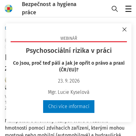
Bezpečnost a hygiena
práce
Menu
Domů
Bezpečnost a hygiena práce
WEBINÁŘ
STROJNÍ A TECHNICKÁ ZAŘÍZENÍ, NÁŘADÍ
MANIPULACE S BŘEMENY
+ PŘIDAT VLASTNÍ
Psychosociální rizika v práci
Bezpečnost práce při používání
Co jsou, proč teď pálí a jak je opřít o právo a praxi
zdvihacích zařízení
(ČR/EU)?
Ing. Jiří Kysela
23. 9. 2026
Ing. Ondřej Varta Ph.D.
Mgr. Lucie Kyselová
Vydáno
:
8. 10. 2020
18 minut čtení
Chci více informací
Zdroj
:
Bezpečnost a hygiena práce 10/2020
Manipulaci s břemeny různých tvarů a rozdílné
hmotnosti pomocí zdvihacích zařízení, kterými mohou
mostové nebo mobilní (automobilové) a hydraulické