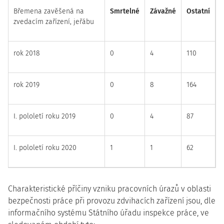
Břemena zavěšená na
Smrtelné
Závažné
Ostatní
zvedacím zařízení, jeřábu
rok 2018
0
4
110
rok 2019
0
8
164
I. pololetí roku 2019
0
4
87
I. pololetí roku 2020
1
1
62
Charakteristické příčiny vzniku pracovních úrazů v oblasti
bezpečnosti práce při provozu zdvihacích zařízení jsou, dle
informačního systému Státního úřadu inspekce práce, ve