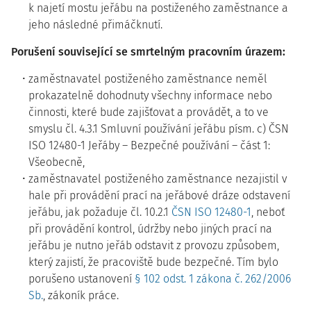
k najetí mostu jeřábu na postiženého zaměstnance a
jeho následné přimáčknutí.
Porušení související se smrtelným pracovním úrazem:
zaměstnavatel postiženého zaměstnance neměl
prokazatelně dohodnuty všechny informace nebo
činnosti, které bude zajišťovat a provádět, a to ve
smyslu čl. 4.3.1 Smluvní používání jeřábu písm. c) ČSN
ISO 12480-1 Jeřáby – Bezpečné používání – část 1:
Všeobecně,
zaměstnavatel postiženého zaměstnance nezajistil v
hale při provádění prací na jeřábové dráze odstavení
jeřábu, jak požaduje čl. 10.2.1
ČSN ISO 12480-1
, neboť
při provádění kontrol, údržby nebo jiných prací na
jeřábu je nutno jeřáb odstavit z provozu způsobem,
který zajistí, že pracoviště bude bezpečné. Tím bylo
porušeno ustanovení
§ 102 odst. 1 zákona č. 262/2006
Sb.
, zákoník práce.