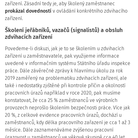
zařízení. Zásadní tedy je, aby školený zaměstnanec
prokázal dovedností
v ovládání konkrétního zdvihacího
zařízení.
Školení jeřábníků, vazačů (signalistů) a obsluh
zdvihacích zařízení
Povedeme-li diskuzi, jak je to se školením u zdvihacích
zařízení u zaměstnavatele, pak využijeme informace
uvedené v informačním systému Státního úřadu inspekce
práce. Dále závěrečné zprávy k hlavnímu úkolu za rok
2019 zaměřený na problematiku zdvihacích zařízení, ale
také i nedostatky zjištěné při kontrole příčin a okolností
pracovních úrazů například v roce 2020, pak musíme
konstatovat, že cca 25 % zaměstnanců ve výrobních
provozech neprošlo školením bezpečnosti práce. Více jak
20 %, z celkové evidence pracovních úrazů, dochází u
zaměstnanců, kdy délka pracovního zařazení je cca 1 až 3
měsíce. Dále zaznamenáváme zvýšenou pracovní
úrazovost u zaměstnanců ve věkové skupině cca 40 let,