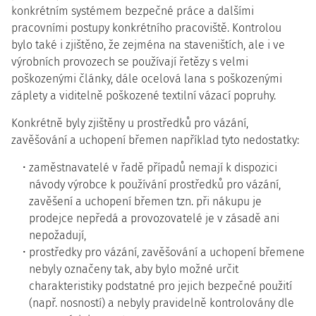
konkrétním systémem bezpečné práce a dalšími
pracovními postupy konkrétního pracoviště. Kontrolou
bylo také i zjištěno, že zejména na staveništích, ale i ve
výrobních provozech se používají řetězy s velmi
poškozenými články, dále ocelová lana s poškozenými
záplety a viditelně poškozené textilní vázací popruhy.
Konkrétně byly zjištěny u prostředků pro vázání,
zavěšování a uchopení břemen například tyto nedostatky:
zaměstnavatelé v řadě případů nemají k dispozici
návody výrobce k používání prostředků pro vázání,
zavěšení a uchopení břemen tzn. při nákupu je
prodejce nepředá a provozovatelé je v zásadě ani
nepožadují,
prostředky pro vázání, zavěšování a uchopení břemene
nebyly označeny tak, aby bylo možné určit
charakteristiky podstatné pro jejich bezpečné použití
(např. nosností) a nebyly pravidelně kontrolovány dle