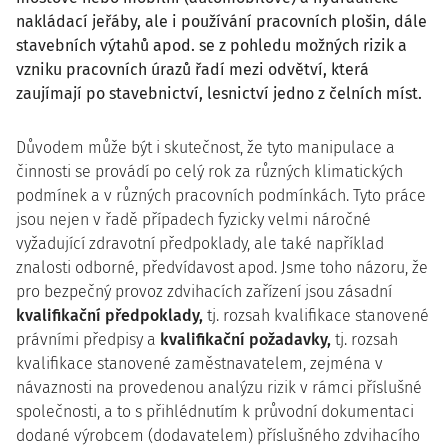
nakládací jeřáby, ale i používání pracovních plošin, dále
stavebních výtahů apod. se z pohledu možných rizik a
vzniku pracovních úrazů řadí mezi odvětví, která
zaujímají po stavebnictví, lesnictví jedno z čelních míst.
Důvodem může být i skutečnost, že tyto manipulace a
činnosti se provádí po celý rok za různých klimatických
podmínek a v různých pracovních podmínkách. Tyto práce
jsou nejen v řadě případech fyzicky velmi náročné
vyžadující zdravotní předpoklady, ale také například
znalosti odborné, předvídavost apod. Jsme toho názoru, že
pro bezpečný provoz zdvihacích zařízení jsou zásadní
kvalifikační předpoklady,
tj. rozsah kvalifikace stanovené
právními předpisy a
kvalifikační požadavky,
tj. rozsah
kvalifikace stanovené zaměstnavatelem, zejména v
návaznosti na provedenou analýzu rizik v rámci příslušné
společnosti, a to s přihlédnutím k průvodní dokumentaci
dodané výrobcem (dodavatelem) příslušného zdvihacího