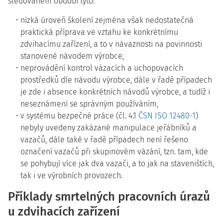
sledovaném období tyto:
nízká úroveň školení zejména však nedostatečná
praktická příprava ve vztahu ke konkrétnímu
zdvihacímu zařízení, a to v návaznosti na povinnosti
stanovené návodem výrobce,
neprovádění kontrol vázacích a uchopovacích
prostředků dle návodu výrobce, dále v řadě případech
je zde i absence konkrétních návodů výrobce, a tudíž i
neseznámení se správným používáním,
v systému bezpečné práce (čl. 4.1
ČSN ISO 12480-1
)
nebyly uvedeny zakázané manipulace jeřábníků a
vazačů, dále také v řadě případech není řešeno
označení vazačů při skupinovém vázání, tzn. tam, kde
se pohybují více jak dva vazači, a to jak na staveništích,
tak i ve výrobních provozech.
Příklady smrtelných pracovních úrazů
u zdvihacích zařízení