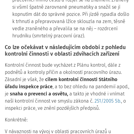
si všiml špatně zarovnané pneumatiky a snažil se jí
kopnutím dát do správné pozice. Při jízdě rypadla došlo
k trhnutí a přepravovaná lžíce sklouzla na zem, těsně
vedle zraněného a převalila se na něj – rozdrcení
hrudníku (smrtelný pracovní úraz).
Co lze očekávat v následujícím období z pohledu
kontrolní činnosti v oblasti zdvihacích zařízení
Kontrolní činnost bude vycházet z Plánu kontrol, dále z
podnětů a kontroly příčin a okolností pracovního úrazu.
Zásadní je však, že
cílem kontrolní činnosti Státního
úřadu inspekce práce
, a to bez ohledu na pandemií apod.,
je
snaha o prevenci a osvětu,
a takto je vhodné i vnímat
naší kontrolní činnost ve smyslu zákona č.
251/2005 Sb.
, o
inspekci práce, ve znění pozdějších předpisů.
Konkrétně:
V návaznosti na vývoj v oblasti pracovních úrazů u