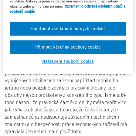
souhlasu. Data využijeme ke zlepšování našich služeb a přizpůsobení
jeřábník vyškolen.
obsahu webu přímo Vám na míru.
Oznámení o ochraně osobních údajů a
souborů cookie
U zaměstnavatelů převládá také i názor, že předložením
dokladu jeřábníka nebo vazače automaticky problematiku
Zamítnout vše kromě nutných cookies
nový zaměstnanec ovládá a vše zná, takže zaměstnavatel
nemá další povinnost v oblasti bezpečnosti práce
vztahující se k vykonávané práce a k rizikům, s nimiž může
Přijmout všechny soubory cookie
zaměstnanec přijít do styku na pracovišti, na kterém je
práce vykonávána (
§ 103 zákoníku práce
). Tyto nedostatky
Nastavení souborů cookie
jsou, jak u mostových, tak i mobilních jeřábů a pracovních
plošin. Velmi vážné nedostatky však převládají v případě
vypůjčených zdvihacích zařízení například mobilního
jeřábu nebo pojízdné zdvihací pracovní plošiny, kde
obsluhy nejsou proškoleny z konkrétního typu. Jsme také
toho názoru, že praktická část školení by měla tvořit více
jak 75 % školícího času, a to proto, že řada školených
zaměstnanců již nedisponuje základními technickými
znalostmi a o bezpečnosti práce technických zařízení má
zpravidla jen velmi malé povědomí.