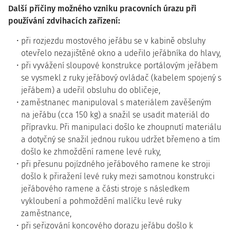
Další příčiny možného vzniku pracovních úrazu při
používání zdvihacích zařízení:
při rozjezdu mostového jeřábu se v kabině obsluhy
otevřelo nezajištěné okno a udeřilo jeřábníka do hlavy,
při vyvážení sloupové konstrukce portálovým jeřábem
se vysmekl z ruky jeřábový ovládač (kabelem spojený s
jeřábem) a udeřil obsluhu do obličeje,
zaměstnanec manipuloval s materiálem zavěšeným
na jeřábu (cca 150 kg) a snažil se usadit materiál do
přípravku. Při manipulaci došlo ke zhoupnutí materiálu
a dotyčný se snažil jednou rukou udržet břemeno a tím
došlo ke zhmoždění ramene levé ruky,
při přesunu pojízdného jeřábového ramene ke stroji
došlo k přiražení levé ruky mezi samotnou konstrukci
jeřábového ramene a části stroje s následkem
vykloubení a pohmoždění malíčku levé ruky
zaměstnance,
při seřizování koncového dorazu jeřábu došlo k