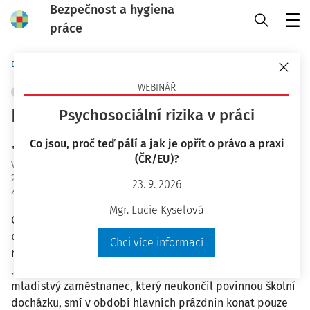
Bezpečnost a hygiena
práce
Menu
Domů
Bezpečnost a hygiena práce
WEBINÁŘ
PRACOVNÍ PRÁVO
+ PŘIDAT VLASTNÍ
Práce mladistvých starších 14 let
Psychosociální rizika v práci
Co jsou, proč teď pálí a jak je opřít o právo a praxi
JUDr. Eva Dandová
(ČR/EU)?
Vydáno
:
17. 6. 2025
23 minut čtení
23. 9. 2026
Zdroj
:
Bezpečnost a hygiena práce 6/2025
Mgr. Lucie Kyselová
Od 1. června 2025 platí nová pravidla pro zaměstnávání
dětí, které ještě neukončily povinnou školní docházku. V
Chci více informací
novém ustanovení § 244a zákoníku práce se stanoví:
„Mladistvý zaměstnanec mladší než 15 let nebo
mladistvý zaměstnanec, který neukončil povinnou školní
docházku, smí v období hlavních prázdnin konat pouze