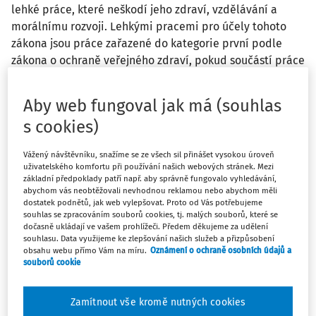
lehké práce, které neškodí jeho zdraví, vzdělávání a
morálnímu rozvoji. Lehkými pracemi pro účely tohoto
zákona jsou práce zařazené do kategorie první podle
zákona o ochraně veřejného zdraví, pokud součástí práce
není činnost, pro jejíž výkon jsou podmínky stanoveny
jiným právním předpisem.“ Co to vše bude znamenat pro
Aby web fungoval jak má (souhlas
praxi, si objasníme v následujících řádcích.
s cookies)
Platná právní úprava
Vážený návštěvníku, snažíme se ze všech sil přinášet vysokou úroveň
uživatelského komfortu při používání našich webových stránek. Mezi
Právní řád České republiky historicky ctil zásadu zákazu
základní předpoklady patří např. aby správně fungovalo vyhledávání,
práce dětí. To vyplývalo z toho, že hned po vzniku
abychom vás neobtěžovali nevhodnou reklamou nebo abychom měli
dostatek podnětů, jak web vylepšovat. Proto od Vás potřebujeme
Mezinárodní organizace práce v roce 1918 ratifikovala
souhlas se zpracováním souborů cookies, tj. malých souborů, které se
tehdejší Československá republika Úmluvu MOP č. 5/1919,
dočasně ukládají ve vašem prohlížeči. Předem děkujeme za udělení
souhlasu. Data využijeme ke zlepšování našich služeb a přizpůsobení
o určení minimálního věku dětí při zaměstnávání v
obsahu webu přímo Vám na míru.
Oznámení o ochraně osobních údajů a
průmyslu (č. 89/1922) a posléze následovaly další. Proto již
souborů cookie
první
zákoník práce
od svého prvního znění v roce 1965
obsahoval speciální úpravu pracovněprávní způsobilosti
Zamítnout vše kromě nutných cookies
fyzických osob za podmínky dosažení věku 15 let a