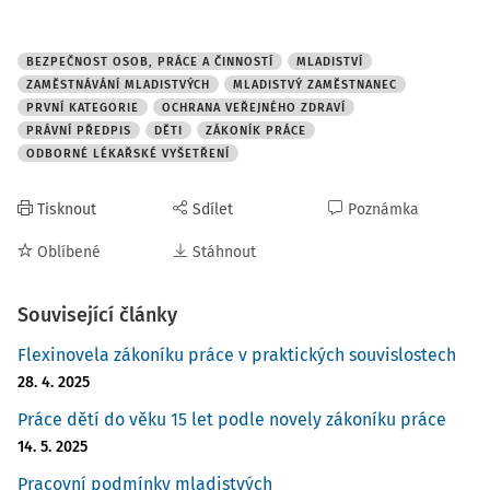
práci, která v článku 5 požaduje zajištění ochrany dětí při
jejich zaměstnávání v kulturní, umělecké, sportovní nebo
BEZPEČNOST OSOB, PRÁCE A ČINNOSTÍ
MLADISTVÍ
reklamní oblasti. Tak se stalo novým
zákonem o
ZAMĚSTNÁVÁNÍ MLADISTVÝCH
MLADISTVÝ ZAMĚSTNANEC
zaměstnanosti
č.
PRVNÍ KATEGORIE
OCHRANA VEŘEJNÉHO ZDRAVÍ
PRÁVNÍ PŘEDPIS
DĚTI
ZÁKONÍK PRÁCE
ODBORNÉ LÉKAŘSKÉ VYŠETŘENÍ
Tisknout
Sdílet
Poznámka
Oblíbené
Stáhnout
Související články
Flexinovela zákoníku práce v praktických souvislostech
28. 4. 2025
Práce dětí do věku 15 let podle novely zákoníku práce
14. 5. 2025
Pracovní podmínky mladistvých