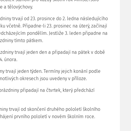
e a tělovýchovy.
dniny trvají od 23. prosince do 2. ledna následujícího
u včetně. Připadne-li 23. prosinec na úterý, začínají
edcházejícím pondělím. Jestliže 3. leden připadne na
ázdniny tímto pátkem.
ázdniny trvají jeden den a připadají na pátek v době
4. února.
iny trvají jeden týden. Termíny jejich konání podle
dnotlivých okresech jsou uvedeny v příloze.
prázdniny připadají na čtvrtek, který předchází
niny trvají od skončení druhého pololetí školního
hájení prvního pololetí v novém školním roce.