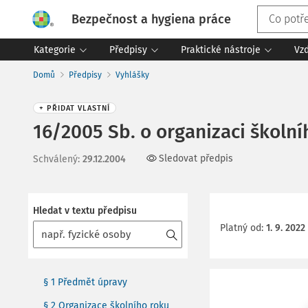
Bezpečnost a hygiena práce
Kategorie
Předpisy
Praktické nástroje
Vz
Domů
Předpisy
Vyhlášky
+ PŘIDAT VLASTNÍ
16/2005 Sb. o organizaci školní
Sledovat předpis
Schválený
:
29.12.2004
Hledat v textu předpisu
Platný od
:
1. 9. 2022
§ 1 Předmět úpravy
§ 2 Organizace školního roku