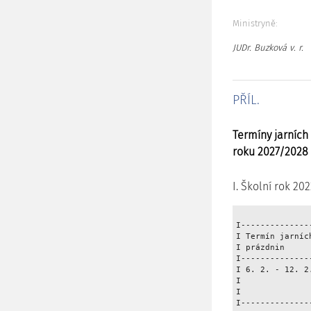
Ministryně:
JUDr. Buzková v. r.
PŘÍL.
Termíny jarních
roku 2027/2028
I. Školní rok 20
I--------------
I Termín jarníc
I prázdnin     
I--------------
I 6. 2. - 12. 2
I              
I              
I--------------