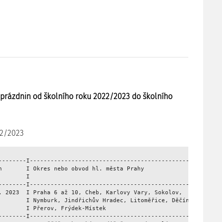
 prázdnin od školního roku 2022/2023 do školního
22/2023
--------I-----------------------------------------------------I

h       I Okres nebo obvod hl. města Prahy                    I

        I                                                     I

--------I-----------------------------------------------------I

. 2023  I Praha 6 až 10, Cheb, Karlovy Vary, Sokolov,         I

        I Nymburk, Jindřichův Hradec, Litoměřice, Děčín,      I

        I Přerov, Frýdek-Místek                               I

--------I-----------------------------------------------------I
