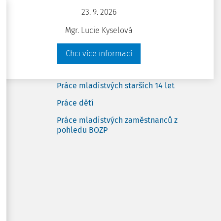
Chci přístup zdarma
23. 9. 2026
Stáhnout
Máte už předplatné?
Přihlaste se
Mgr. Lucie Kyselová
Chci více informací
Poznámka
Související články
Práce mladistvých starších 14 let
Práce dětí
Práce mladistvých zaměstnanců z
pohledu BOZP