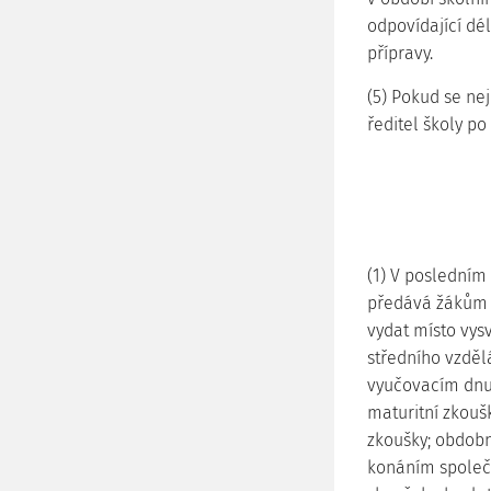
odpovídající d
přípravy.
(5) Pokud se ne
ředitel školy po
(1) V posledním
předává žákům v
vydat místo vys
středního vzdě
vyučovacím dnu
maturitní zkouš
zkoušky; obdobn
konáním společn