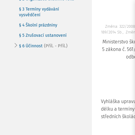
§ 3 Termíny vydávání
vysvědčení
§ 4 Školní prázdniny
Změna: 322/2008
189/2014 Sb.
Změna
§ 5 Zrušovací ustanovení
Ministerstvo šk
(Příl. - Příl.)
§ 6 Účinnost
5 zákona č. 561
odb
Vyhláška upravu
délku a termíny
středních školá