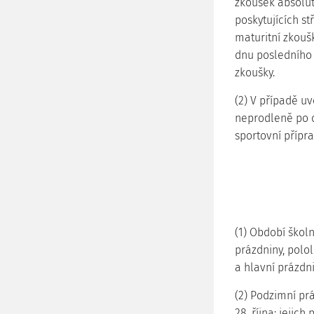
zkoušek absolut
poskytujících st
maturitní zkouš
dnu posledního
zkoušky.
(2) V případě u
neprodleně po 
sportovní přípr
(1) Období škol
prázdniny, polol
a hlavní prázdni
(2) Podzimní prá
28. října; jejic