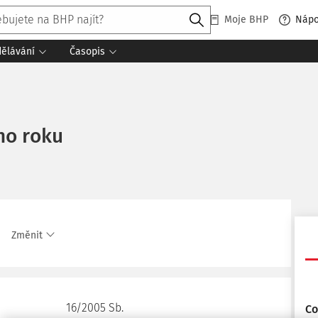
Moje BHP
Náp
dělávání
Časopis
ho roku
Změnit
16/2005 Sb.
Co