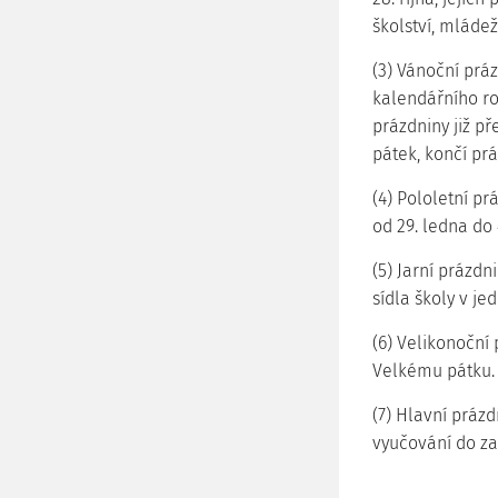
školství, mládež
(3) Vánoční práz
kalendářního rok
prázdniny již př
pátek, končí pr
(4) Pololetní pr
od 29. ledna do 
(5) Jarní prázdn
sídla školy v je
(6) Velikonoční 
Velkému pátku.
(7) Hlavní prázd
vyučování do za