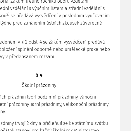
oria. Žákům třetího ročníku oborů vzdělání
řední vzdělání s výučním listem a střední vzdělání s
2)
kou
se předává vysvědčení v posledním vyučovacím
 týdne před zahájením ústních zkoušek závěrečné
vedeném v § 2 odst. 4 se žákům vysvědčení předává
doložení splnění odborné nebo umělecké praxe nebo
avy v předepsaném rozsahu.
§ 4
Školní prázdniny
ních prázdnin tvoří podzimní prázdniny, vánoční
etní prázdniny, jarní prázdniny, velikonoční prázdniny
ny.
zdniny trvají 2 dny a přičleňují se ke státnímu svátku
h počátek stanoví pro každý školní rok Ministerstvo