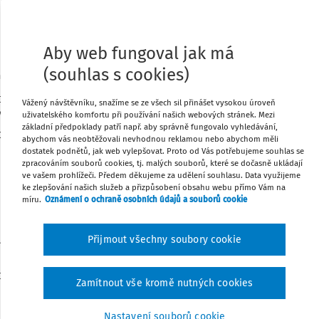
VYHLÁŠKA
ze dne 29. prosince 2004
o organizaci školního roku
Aby web fungoval jak má
 Sb.
Změna: 322/2008 Sb. (část)
Změna: 111/2012 Sb.
Změna:
(souhlas s cookies)
: 217/2019 Sb.
Změna: 200/2021 Sb.
Změna: 217/2019 Sb. (část)
olství, mládeže a tělovýchovy stanoví podle § 24 odst.
Vážený návštěvníku, snažíme se ze všech sil přinášet vysokou úroveň
/2004 Sb., o předškolním, základním, středním, vyšším
uživatelského komfortu při používání našich webových stránek. Mezi
základní předpoklady patří např. aby správně fungovalo vyhledávání,
orném a jiném vzdělávání (školský zákon):
abychom vás neobtěžovali nevhodnou reklamou nebo abychom měli
dostatek podnětů, jak web vylepšovat. Proto od Vás potřebujeme souhlas se
zpracováním souborů cookies, tj. malých souborů, které se dočasně ukládají
ve vašem prohlížeči. Předem děkujeme za udělení souhlasu. Data využijeme
§ 1
ke zlepšování našich služeb a přizpůsobení obsahu webu přímo Vám na
míru.
Oznámení o ochraně osobních údajů a souborů cookie
Předmět úpravy
je podrobnosti organizace školního roku, druhy,
Přijmout všechny soubory cookie
 jednotlivých školních prázdnin v základních a
ch a termíny vydávání vysvědčení v těchto školách.
Zamítnout vše kromě nutných cookies
Nastavení souborů cookie