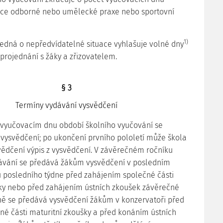
élce odborné nebo umělecké praxe nebo sportovní
1)
jedná o nepředvídatelné situace vyhlašuje volné dny
 projednání s žáky a zřizovatelem.
§ 3
Termíny vydávání vysvědčení
 vyučovacím dnu období školního vyučování se
ysvědčení; po ukončení prvního pololetí může škola
vědčení výpis z vysvědčení. V závěrečném ročníku
lávání se předává žákům vysvědčení v posledním
 posledního týdne před zahájením společné části
ky nebo před zahájením ústních zkoušek závěrečné
ě se předává vysvědčení žákům v konzervatoři před
é části maturitní zkoušky a před konáním ústních