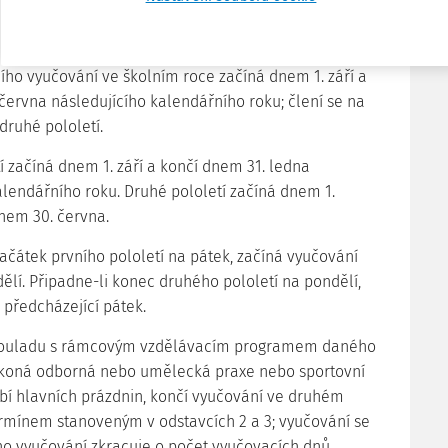
§ 2
Organizace školního roku
ního vyučování ve školním roce začíná dnem 1. září a
června následujícího kalendářního roku; člení se na
 druhé pololetí.
tí začíná dnem 1. září a končí dnem 31. ledna
alendářního roku. Druhé pololetí začíná dnem 1.
nem 30. června.
začátek prvního pololetí na pátek, začíná vyučování
ělí. Připadne-li konec druhého pololetí na pondělí,
 předcházející pátek.
 souladu s rámcovým vzdělávacím programem daného
 koná odborná nebo umělecká praxe nebo sportovní
bí hlavních prázdnin, končí vyučování ve druhém
ermínem stanoveným v odstavcích 2 a 3; vyučování se
ho vyučování zkracuje o počet vyučovacích dnů