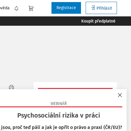
Registrace
ověda
Přihlásit
Koupit předplatné
Tisknout
Vyzkoušejte aplikaci
Bezpečnost a hygiena
WEBINÁŘ
práce
Oblíbené
Psychosociální rizika v práci
na 14 dní zdarma.
 jsou, proč teď pálí a jak je opřít o právo a praxi (ČR/EU)?
Sdílet