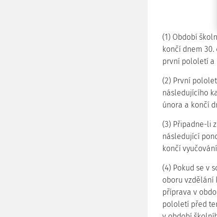
(1) Období škol
končí dnem 30. 
první pololetí a
(2) První polole
následujícího k
února a končí d
(3) Připadne-li 
následující pond
končí vyučování
(4) Pokud se v
oboru vzdělání
příprava v obdo
pololetí před t
v období školní