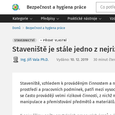
Bezpečnost a hygiena práce
Kategorie
Předpisy
Praktické nástroje
Vz
Domů
Bezpečnost a hygiena práce
STAVEBNICTVÍ
+ PŘIDAT VLASTNÍ
Staveniště je stále jedno z nejr
Ing. Jiří Vala Ph.D.
Vydáno
:
10. 12. 2019
30 minut čte
Staveniště, vzhledem k prováděným činnostem a
prostředí a pracovních podmínek, patří mezi vysoce
se často provádějí velmi rizikové činnosti, z nichž
manipulace a přemísťování předmětů a materiálů