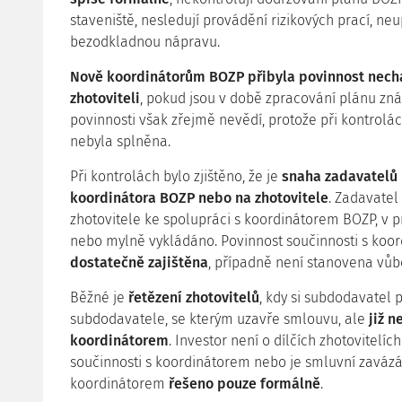
staveniště, nesledují provádění rizikových prací, ne
bezodkladnou nápravu.
Nově koordinátorům BOZP přibyla povinnost nech
zhotoviteli
, pokud jsou v době zpracování plánu znám
povinnosti však zřejmě nevědí, protože při kontrolác
nebyla splněna.
Při kontrolách bylo zjištěno, že je
snaha zadavatelů 
koordinátora BOZP nebo na zhotovitele
. Zadavatel
zhotovitele ke spolupráci s koordinátorem BOZP, v p
nebo mylně vykládáno. Povinnost součinnosti s ko
dostatečně zajištěna
, případně není stanovena vůb
Běžné je
řetězení zhotovitelů
, kdy si subdodavatel p
subdodavatele, se kterým uzavře smlouvu, ale
již 
koordinátorem
. Investor není o dílčích zhotovitelí
součinnosti s koordinátorem nebo je smluvní zavázán
koordinátorem
řešeno pouze formálně
.