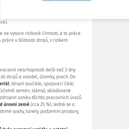
ckým proudem),
 s prací),
,
ce).
 na vysoce rizikové činnosti, a to práce
ráce v blízkosti strojů, s rizikem
racovní neschopností delší než 3 dny
ástí strojů a vozidel, úlomky, prach. Do
eriál
, strojní součásti, spojovací části
y (včetně semen, slámy), skladované
 zdrojem vzniku těchto pracovních úrazů
ad úrovní země
(cca 25 %). Jedná se o
 strmé svahy, tunely, podzemní prostory,