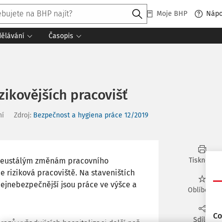
Moje BHP
Náp
dělávání
Časopis
izikovějších pracovišť
ní
Zdroj
:
Bezpečnost a hygiena práce 12/2019
 neustálým změnám pracovního
Tisknout
 riziková pracoviště. Na staveništích
 nejnebezpečnější jsou práce ve výšce a
Oblíbené
.
Co
Sdílet