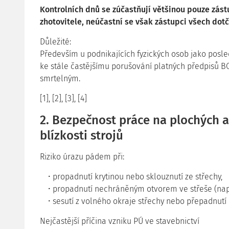
Kontrolních dnů se zúčastňují většinou pouze zást
zhotovitele, neúčastní se však zástupci všech dotč
Důležité:
Především u podnikajících fyzických osob jako posle
ke stále častějšímu porušování platných předpisů B
smrtelným.
[1], [2], [3], [4]
2. Bezpečnost práce na plochých a
blízkosti strojů
Riziko úrazu pádem při:
propadnutí krytinou nebo sklouznutí ze střechy,
propadnutí nechráněným otvorem ve střeše (napřík
sesutí z volného okraje střechy nebo přepadnutí 
Nejčastější příčina vzniku PÚ ve stavebnictví