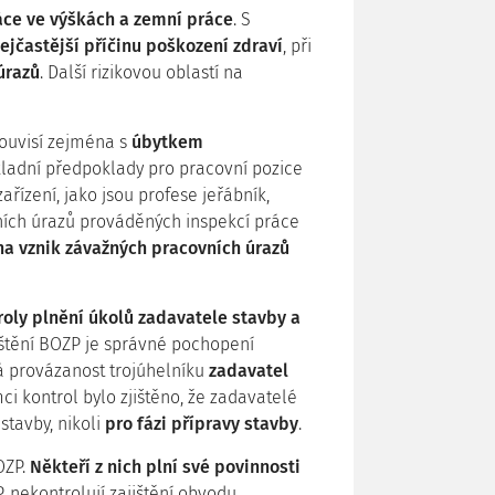
áce ve výškách a zemní práce
. S
ejčastější příčinu poškození zdraví
, při
úrazů
. Další rizikovou oblastí na
souvisí zejména s
úbytkem
ákladní předpoklady pro pracovní pozice
řízení, jako jsou profese jeřábník,
ovních úrazů prováděných inspekcí práce
 na vznik závažných pracovních úrazů
roly plnění úkolů zadavatele stavby a
ištění BOZP je správné pochopení
á provázanost trojúhelníku
zadavatel
mci kontrol bylo zjištěno, že zadavatelé
stavby, nikoli
pro fázi přípravy stavby
.
OZP.
Někteří z nich plní své povinnosti
, nekontrolují zajištění obvodu