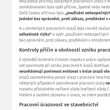
Nejčastější příčinou závažných pracovních úrazů s 
zaměstnavateli byla opět příčina „špatně nebo nedo
Další častou příčinou bylo
„používání nebezpečných
jednání bez oprávnění, proti zákazu, prodlévání v
A u smrtelných pracovních úrazů byla rovněž nejčast
odhadnuté riziko“
a opět „používání nebezpečných 
bez oprávnění, proti zákazu, prodlévání v ohroženém
Kontroly příčin a okolností vzniku prac
Z výsledků kontrolní činnosti inspekce práce vyplýv
své povinnosti při vzniku pracovních úrazů dodržuje
neuvědomují povinnost evidovat v knize úrazů vše
úrazů zaznamenány pouze úrazy s pracovní neschopno
některých případech zaevidované pracovní úrazy
ne
rozsahu příslušného nařízení vlády (nařízení vlády č
hlášení a zasílání záznamu o úrazu, ve znění pozdějš
Pracovní úrazovost ve stavebnictví