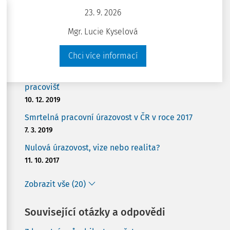
23. 9. 2026
Máte už předplatné?
Přihlaste se
Mgr. Lucie Kyselová
Související články
Chci více informací
Staveniště je stále jedno z nejrizikovějších
pracovišť
10. 12. 2019
Smrtelná pracovní úrazovost v ČR v roce 2017
7. 3. 2019
Nulová úrazovost, vize nebo realita?
11. 10. 2017
Zobrazit vše (20)
Související otázky a odpovědi