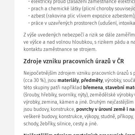
elektrický proud (zasažení zaměstnance elektri
prach a chemické látky (plicní choroby související
azbest (rakovina plic vlivem expozice azbestem)
práce v uzavřených prostorech (udušení, intoxika
Z výše uvedených nebezpečí a rizik se dále zaměříme
ve výšce a nad volnou hloubkou, s rizikem pádu a na p
kontaktu zaměstnance se strojem.
Zdroje vzniku pracovních úrazů v ČR
Nejpočetnějším zdrojem vzniku pracovních úrazů s p
(cca 30 %), jsou
materiály
,
předměty
, výrobky, souč
této skupiny patři například
břemena
,
stavební mat
(šrouby, hřebíky, svorníky, nýty), zemědělské výrobk
výrobky, zemina, kámen a jiné. Druhým nejčastějším
jsou budovy, konstrukce,
povrchy v úrovni země i n
veškeré budovy, konstrukce, výkopy, studně, příkopy,
schody, žebříky, silnice, cesty a jiné.