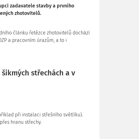
upci zadavatele stavby a prvního
ených zhotovitelů.
dního článku řetězce zhotovitelů dochází
OZP a pracovním úrazům, a to i
 šikmých střechách a v
lad při instalaci střešního světlíku).
přes hranu střechy.