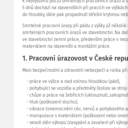
K nejvyššímu počtu smrtelných pracovních úrazů a úr
5 dnů dochází na staveništích při pracích ve výškác
do hloubky, dále pak propadnutí střešní krytinou neb
Smrtelné pracovní úrazy při pádu z výšky již několik 
smrtelných pracovních úrazů ve stavebnictví. Na dal
ve stavebnictví zemní práce, především práce v nez
materiálem na staveništi a montážní práce.
1. Pracovní úrazovost v České repu
Mezi bezpečnostní a zdravotní nebezpečí a rizika při 
práce ve výšce a nad volnou hloubkou (pád),
pohybující se vozidla a předměty (kolize se stroji
chůze a práce na žebřících (uklouznutí, zakopnutí
hluk (poškození sluchu),
vibrace (onemocnění cév, nervů a pohybového ap
manipulace s materiálem (poškození nebo onemo
sesutí stěn výkopu (zasypání a zavalení při výkop