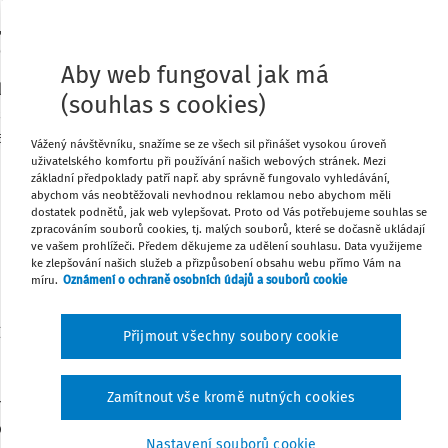
azů vyžadujících hospitalizaci delší než
h, kde zdrojem úrazu je pád z výšky nebo
o sesutí z volného okraje.
Stáhnout
Aby web fungoval jak má
let představují více než polovinu
(souhlas s cookies)
ších místech vykazují nejvyšší úrazovost
Poznámka
ajištěných výkopech a při manipulaci s
Vážený návštěvníku, snažíme se ze všech sil přinášet vysokou úroveň
uživatelského komfortu při používání našich webových stránek. Mezi
základní předpoklady patří např. aby správně fungovalo vyhledávání,
abychom vás neobtěžovali nevhodnou reklamou nebo abychom měli
blice v roce 2018
dostatek podnětů, jak web vylepšovat. Proto od Vás potřebujeme souhlas se
zpracováním souborů cookies, tj. malých souborů, které se dočasně ukládají
práci na staveništích patří:
ve vašem prohlížeči. Předem děkujeme za udělení souhlasu. Data využijeme
ke zlepšování našich služeb a přizpůsobení obsahu webu přímo Vám na
míru.
Oznámení o ochraně osobních údajů a souborů cookie
 a materiály),
 a pády),
Přijmout všechny soubory cookie
arátu horních končetin),
Zamítnout vše kromě nutných cookies
cnění kloubů a dalších tkání),
ových pracích),
Nastavení souborů cookie