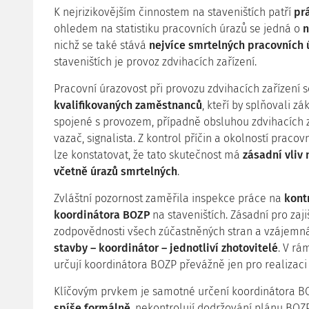
K nejrizikovějším činnostem na staveništích patří
pr
ohledem na statistiku pracovních úrazů se jedná o
n
nichž se také stává
nejvíce smrtelných pracovních 
staveništích je provoz zdvihacích zařízení.
Pracovní úrazovost při provozu zdvihacích zařízení 
kvalifikovaných zaměstnanců
, kteří by splňovali z
spojené s provozem, případně obsluhou zdvihacích za
vazač, signalista. Z kontrol příčin a okolností prac
lze konstatovat, že tato skutečnost má
zásadní vliv
včetně úrazů smrtelných
.
Zvláštní pozornost zaměřila inspekce práce na
kont
koordinátora BOZP
na staveništích. Zásadní pro zaj
zodpovědnosti všech zúčastněných stran a vzájemn
stavby – koordinátor – jednotliví zhotovitelé
. V rá
určují koordinátora BOZP převážně jen pro realizaci 
Klíčovým prvkem je samotné určení koordinátora B
spíše formálně
, nekontrolují dodržování plánu BOZP