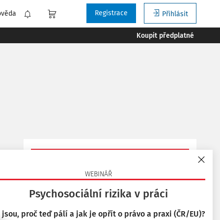
Registrace
ověda
Přihlásit
Koupit předplatné
Vyzkoušejte aplikaci
Bezpečnost a hygiena práce
WEBINÁŘ
na 14 dní zdarma.
Psychosociální rizika v práci
 jsou, proč teď pálí a jak je opřít o právo a praxi (ČR/EU)?
Chci přístup zdarma