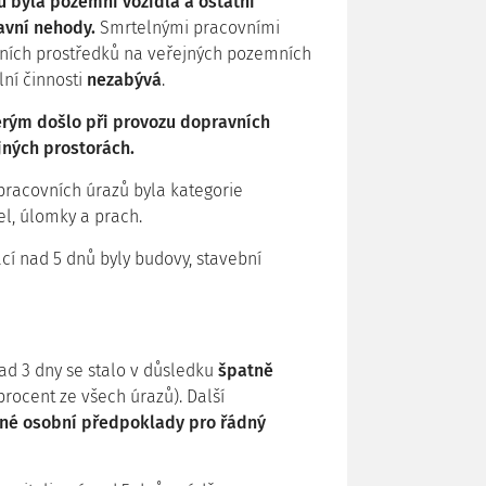
 byla pozemní vozidla a ostatní
avní nehody.
Smrtelnými pracovními
vních prostředků na veřejných pozemních
lní činnosti
nezabývá
.
erým došlo při provozu dopravních
jných prostorách.
racovních úrazů byla kategorie
del, úlomky a prach.
cí nad 5 dnů byly budovy, stavební
ad 3 dny se stalo v důsledku
špatně
rocent ze všech úrazů). Další
né osobní předpoklady pro řádný