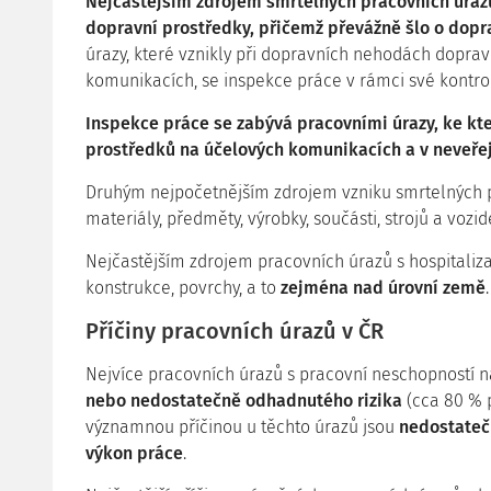
Nejčastějším zdrojem smrtelných pracovních úrazů
dopravní prostředky, přičemž převážně šlo o dopr
úrazy, které vznikly při dopravních nehodách dopra
komunikacích, se inspekce práce v rámci své kontro
Inspekce práce se zabývá pracovními úrazy, ke kt
prostředků na účelových komunikacích a v neveře
Druhým nejpočetnějším zdrojem vzniku smrtelných p
materiály, předměty, výrobky, součásti, strojů a vozi
Nejčastějším zdrojem pracovních úrazů s hospitaliza
konstrukce, povrchy, a to
zejména nad úrovní země
.
Příčiny pracovních úrazů v ČR
Nejvíce pracovních úrazů s pracovní neschopností n
nebo nedostatečně odhadnutého rizika
(cca 80 % p
významnou příčinou u těchto úrazů jsou
nedostateč
výkon práce
.