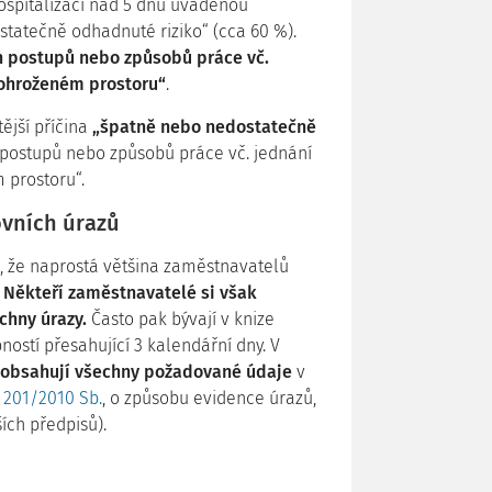
hospitalizací nad 5 dnů uváděnou
statečně odhadnuté riziko“ (cca 60 %).
 postupů nebo způsobů práce vč.
 ohroženém prostoru“
.
ější příčina
„špatně nebo nedostatečně
postupů nebo způsobů práce vč. jednání
 prostoru“.
ovních úrazů
á, že naprostá většina zaměstnavatelů
.
Někteří zaměstnavatelé si však
chny úrazy.
Často pak bývají v knize
stí přesahující 3 kalendářní dny. V
obsahují všechny požadované údaje
v
.
201/2010 Sb.
, o způsobu evidence úrazů,
ích předpisů).