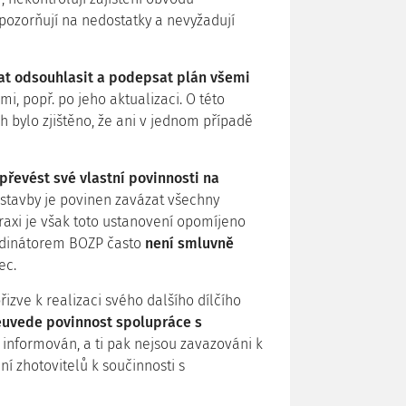
upozorňují na nedostatky a nevyžadují
at odsouhlasit a podepsat plán všemi
i, popř. po jeho aktualizaci. O této
h bylo zjištěno, že ani v jednom případě
převést své vlastní povinnosti na
 stavby je povinen zavázat všechny
raxi je však toto ustanovení opomíjeno
ordinátorem BOZP často
není smluvně
ec.
řizve k realizaci svého dalšího dílčího
neuvede povinnost spolupráce s
ch informován, a ti pak nejsou zavazováni k
í zhotovitelů k součinnosti s