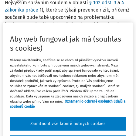
Nejvyšším správním soudem v oblasti
§ 102 odst. 3
a
4
zákoníku práce
1), které se týkají prevence rizik, přičemž
současně bude také upozorněno na problematiku
institutu opatření k odstranění nedostatků, ke kterému
přistupuje inspektor na základě § 7 odst. 1 písm. h)
Aby web fungoval jak má (souhlas
zákona o inspekci práce
2). K náležitému zajišťování
bezpečnosti a ochrany zdraví při práci (dále též „BOZP“)
s cookies)
patří povinnost zaměstnavatele vyhledávat a
vyhodnocovat rizika možného ohrožení života a zdraví
Vážený návštěvníku, snažíme se ze všech sil přinášet vysokou úroveň
uživatelského komfortu při používání našich webových stránek. Mezi
zaměstnanců, která se týkají výkonu práce zcela zásadní.
základní předpoklady patří např. aby správně fungovalo vyhledávání,
Jedná se o zcela klíčovou činnost zaměstnavatele v
abychom vás neobtěžovali nevhodnou reklamou nebo abychom měli
dostatek podnětů, jak web vylepšovat. Proto od Vás potřebujeme
rámci BOZP, od které se odvíjejí veškeré další aktivity a
souhlas se zpracováním souborů cookies, tj. malých souborů, které se
povinnosti na zaměstnavatele i dalších subjektů na
dočasně ukládají ve vašem prohlížeči. Předem děkujeme za udělení
souhlasu. Data využijeme ke zlepšování našich služeb a přizpůsobení
úseku BOZP. Tato povinnost má i své zákonné zakotvení v
obsahu webu přímo Vám na míru.
Oznámení o ochraně osobních údajů a
§ 101 3) a
§ 102 zákoníku práce
.
souborů cookie
Institut opatření k odstranění nedostatků, ke
Zamítnout vše kromě nutných cookies
kterému přistupuje inspektor na základě § 7 odst.
1 písm. h) zákona o inspekci práce