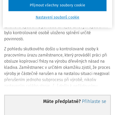
Přijmout všechny soubory cookie
V prvním případě bylo kruciální otázkou posuzovanou
Nejvyšším správním soudem posouzení jednak vhodných
Nastavení souborů cookie
opatření k odstranění a omezení rizik a jednak uložení
takového opatření z pohledu toho, že takovým opatřením
bylo kontrolované osobě uloženo splnění určité
povinnosti.
Z pohledu skutkového došlo u kontrolované osoby k
pracovnímu úrazu zaměstnance, který prováděl práci při
obsluze kopírovací frézy na výrobu dřevěných násad na
kladiva. Zaměstnanec v určitém okamžiku zjistil, že proces
výroby je částečně narušen a na nastalou situaci reagoval
přerušením jednoho subprocesu při výrobě, nikoliv
zastavením celého stroje
„[…] došlo k nežádoucímu
nahromadění vyfrézovaných násad ve spodní části
pásového dopravníku, což bránilo v plynulém pohybu
Máte předplatné?
Přihlaste se
automatickému podavači neopracovaných dřevěných
hranolků do frézy, a proto byl proces podávání přerušen