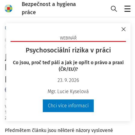
Bezpečnost a hygiena
práce
Menu
Domů
Bezpečnost a hygiena práce
WEBINÁŘ
ŘÍZENÍ RIZIK
STROJNÍ A TECHNICKÁ ZAŘÍZENÍ, NÁŘADÍ
+ PŘIDAT VLASTNÍ
Psychosociální rizika v práci
Judikatura NSS v oblasti
Co jsou, proč teď pálí a jak je opřít o právo a praxi
bezpečnosti a ochrany zdraví při
(ČR/EU)?
práci
23. 9. 2026
JUDr. Jaroslav Stádník Ph.D.
Mgr. Lucie Kyselová
Mgr. Jeroným Dekan Ph.D.
Chci více informací
Vydáno
:
13. 4. 2022
14 minut čtení
Zdroj
:
Bezpečnost a hygiena práce 4/2022
Předmětem článku jsou některé názory vyslovené