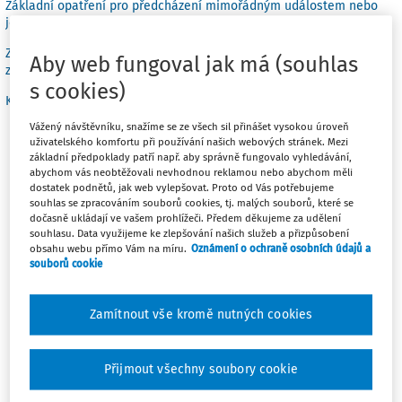
Základní opatření pro předcházení mimořádným událostem nebo
jejich následkům
Základní právní předpisy, které se týkají výkonu práce (v platném
Aby web fungoval jak má (souhlas
znění)
s cookies)
Karta BOZP pro profesi ke stažení
Vážený návštěvníku, snažíme se ze všech sil přinášet vysokou úroveň
uživatelského komfortu při používání našich webových stránek. Mezi
základní předpoklady patří např. aby správně fungovalo vyhledávání,
Práce je vykonávána zejména v administrativních
abychom vás neobtěžovali nevhodnou reklamou nebo abychom měli
objektech, kdy se knihovník během práce pohybuje ve
dostatek podnětů, jak web vylepšovat. Proto od Vás potřebujeme
vnitřních prostorách (administrativní a skladovací
souhlas se zpracováním souborů cookies, tj. malých souborů, které se
dočasně ukládají ve vašem prohlížeči. Předem děkujeme za udělení
prostory). Občasně se může pohybovat také mimo tyto
souhlasu. Data využijeme ke zlepšování našich služeb a přizpůsobení
objekty (např. při zajišťování meziknihovní výpůjčky,
obsahu webu přímo Vám na míru.
Oznámení o ochraně osobních údajů a
souborů cookie
nákupu knih apod.). Ve venkovských oblastech může být
práce vykonávána v motorových vozidlech nebo jejich
blízkosti (tj. pojízdné knihovny, knižní trhy).
Zamítnout vše kromě nutných cookies
Nejvhodnější přípravu pro pozici knihovníka poskytuje
Přijmout všechny soubory cookie
střední vzdělání s maturitní zkouškou (bez vyučení) v