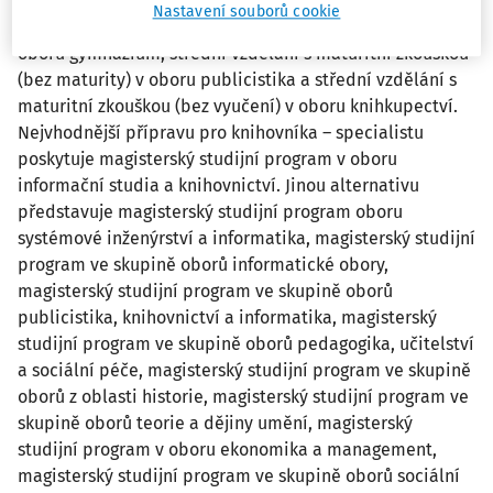
oboru informační služby, knihovnictví. Jinou alternativu
Nastavení souborů cookie
představuje střední vzdělání s maturitní zkouškou v
oboru gymnázium, střední vzdělání s maturitní zkouškou
(bez maturity) v oboru publicistika a střední vzdělání s
maturitní zkouškou (bez vyučení) v oboru knihkupectví.
Nejvhodnější přípravu pro knihovníka – specialistu
poskytuje magisterský studijní program v oboru
informační studia a knihovnictví. Jinou alternativu
představuje magisterský studijní program oboru
systémové inženýrství a informatika, magisterský studijní
program ve skupině oborů informatické obory,
magisterský studijní program ve skupině oborů
publicistika, knihovnictví a informatika, magisterský
studijní program ve skupině oborů pedagogika, učitelství
a sociální péče, magisterský studijní program ve skupině
oborů z oblasti historie, magisterský studijní program ve
skupině oborů teorie a dějiny umění, magisterský
studijní program v oboru ekonomika a management,
magisterský studijní program ve skupině oborů sociální