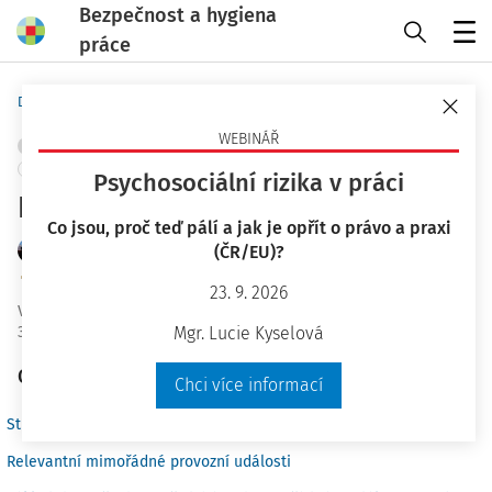
Bezpečnost a hygiena
práce
Menu
Domů
Praktické nástroje
Karty BOZP
WEBINÁŘ
OBJEKTY A PRACOVIŠTĚ
MANIPULACE S BŘEMENY
SKLADOVÁNÍ
+ PŘIDAT VLASTNÍ
Psychosociální rizika v práci
Knihovník
Co jsou, proč teď pálí a jak je opřít o právo a praxi
JUDr. Petr Kožmín LL.M. MBA
(ČR/EU)?
Znalecký ústav bezpečnosti a ochrany zdraví, z.ú.
23. 9. 2026
Vydáno
:
19. 6. 2017
3 minuty čtení
Mgr. Lucie Kyselová
Obsah
Chci více informací
Stručný výčet prováděných pracovních činností
Relevantní mimořádné provozní události