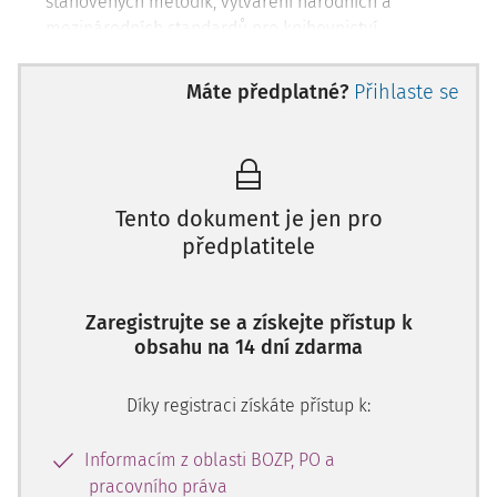
stanovených metodik, vytváření národních a
mezinárodních standardů pro knihovnictví.
Správa a organizace specializovaných samostatných
studoven v knihovnách s celostátní působností.
Máte předplatné?
Přihlaste se
Zajišťování vnitrostátních a mezinárodních
meziknihovních výpůjčních služeb, tvorba koncepce
rozvoje knihovnictví.
Analytická činnost a zpracování souborných katalogů
speciálních dokumentů a vzácných tisků.
Tento dokument je jen pro
předplatitele
Zaregistrujte se a získejte přístup k
obsahu na 14 dní zdarma
Díky registraci získáte přístup k:
Informacím z oblasti BOZP, PO a
pracovního práva