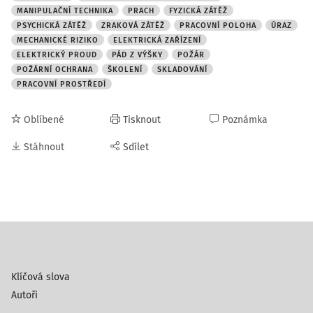
MANIPULAČNÍ TECHNIKA
PRACH
FYZICKÁ ZÁTĚŽ
PSYCHICKÁ ZÁTĚŽ
ZRAKOVÁ ZÁTĚŽ
PRACOVNÍ POLOHA
ÚRAZ
MECHANICKÉ RIZIKO
ELEKTRICKÁ ZAŘÍZENÍ
ELEKTRICKÝ PROUD
PÁD Z VÝŠKY
POŽÁR
POŽÁRNÍ OCHRANA
ŠKOLENÍ
SKLADOVÁNÍ
PRACOVNÍ PROSTŘEDÍ
Oblíbené
Tisknout
Poznámka
Stáhnout
Sdílet
Klíčová slova
Autoři