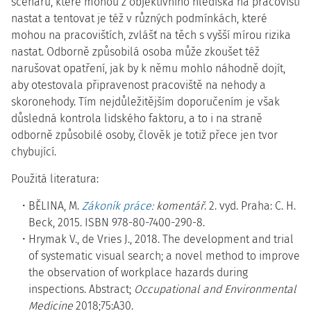
scénářů, které mohou z objektivního hlediska na pracovišti
nastat a tentovat je též v různých podmínkách, které
mohou na pracovištích, zvlášť na těch s vyšší mírou rizika
nastat. Odborně způsobilá osoba může zkoušet též
narušovat opatření, jak by k němu mohlo náhodně dojít,
aby otestovala připravenost pracoviště na nehody a
skoronehody. Tím nejdůležitějším doporučením je však
důsledná kontrola lidského faktoru, a to i na straně
odborně způsobilé osoby, člověk je totiž přece jen tvor
chybující.
Použitá literatura:
BĚLINA, M.
Zákoník práce
: komentář
. 2. vyd. Praha: C. H.
Beck, 2015. ISBN 978-80-7400-290-8.
Hrymak V., de Vries J., 2018. The development and trial
of systematic visual search; a novel method to improve
the observation of workplace hazards during
inspections. Abstract;
Occupational and Environmental
Medicine
2018;75:A30.