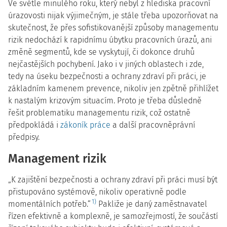
Ve světle minulého roku, který nebyl z hlediska pracovní
úrazovosti nijak výjimečným, je stále třeba upozorňovat na
skutečnost, že přes sofistikovanější způsoby managementu
rizik nedochází k rapidnímu úbytku pracovních úrazů, ani
změně segmentů, kde se vyskytují, či dokonce druhů
nejčastějších pochybení. Jako i v jiných oblastech i zde,
tedy na úseku bezpečnosti a ochrany zdraví při práci, je
základním kamenem prevence, nikoliv jen zpětně přihlížet
k nastalým krizovým situacím. Proto je třeba důsledně
řešit problematiku managementu rizik, což ostatně
předpokládá i
zákoník práce
a další pracovněprávní
předpisy.
Management rizik
„K zajištění bezpečnosti a ochrany zdraví při práci musí být
přistupováno systémově, nikoliv operativně podle
1)
momentálních potřeb.“
Pakliže je daný zaměstnavatel
řízen efektivně a komplexně, je samozřejmostí, že součástí