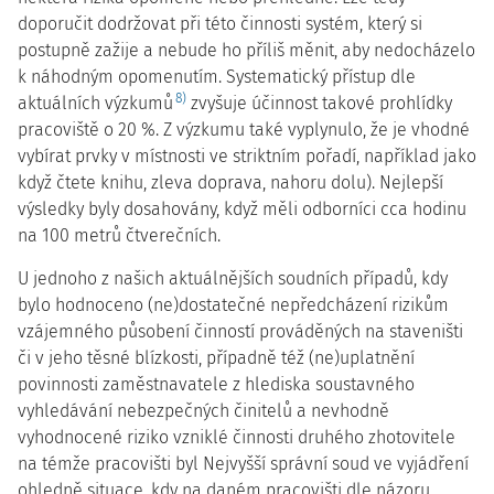
doporučit dodržovat při této činnosti systém, který si
postupně zažije a nebude ho příliš měnit, aby nedocházelo
k náhodným opomenutím. Systematický přístup dle
8)
aktuálních výzkumů
zvyšuje účinnost takové prohlídky
pracoviště o 20 %. Z výzkumu také vyplynulo, že je vhodné
vybírat prvky v místnosti ve striktním pořadí, například jako
když čtete knihu, zleva doprava, nahoru dolu). Nejlepší
výsledky byly dosahovány, když měli odborníci cca hodinu
na 100 metrů čtverečních.
U jednoho z našich aktuálnějších soudních případů, kdy
bylo hodnoceno (ne)dostatečné nepředcházení rizikům
vzájemného působení činností prováděných na staveništi
či v jeho těsné blízkosti, případně též (ne)uplatnění
povinnosti zaměstnavatele z hlediska soustavného
vyhledávání nebezpečných činitelů a nevhodně
vyhodnocené riziko vzniklé činnosti druhého zhotovitele
na témže pracovišti byl Nejvyšší správní soud ve vyjádření
ohledně situace, kdy na daném pracovišti dle názoru