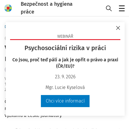
Bezpečnost a hygiena
práce
Menu
Domů
Bezpečnost a hygiena práce
WEBINÁŘ
ŘÍZENÍ RIZIK
+ PŘIDAT VLASTNÍ
Vyhledávání rizik aneb jak se
Psychosociální rizika v práci
naučit správně hledat
Co jsou, proč teď pálí a jak je opřít o právo a praxi
(ČR/EU)?
Mgr. Bc. Lucie Kyselová
23. 9. 2026
Vydáno
:
12. 3. 2020
16 minut čtení
Mgr. Lucie Kyselová
Zdroj
:
Bezpečnost a hygiena práce 3/2020
Chci více informací
Článek se věnuje problematice inspekční činnosti (řízení
rizik) pracovišť na základě zahraniční dobré praxe,
výzkumu a české judikatury