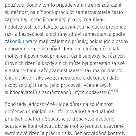
používali. Soud v tomto případě velmi trefně zdůraznil
skutečnost, na níž spolupracující zaměstnavatelé často
zapomínají, nebo ji opomíjejí pro její zdánlivou
nedůležitost, tedy fakt, že „povinnosti na úseku prevence
rizik a bezpečnosti a ochrany zdraví zaměstnanců podle
zákoníku práce
mají vzájemné průniky, pokud jde o osoby
odpovědné za jejich přijetí. Jedno a totéž opatření tak
mohly mít povinnost přijmout různé subjekty na různých
úrovních řízení a každý z nich může být potrestán za své
vlastní selhání. Každý zaměstnavatel tak má povinnost
chránit před riziky své zaměstnance a dokonce i další
osoby zdržující se na jeho pracovišti, včetně svých
13)
subdodavatelů a zaměstnanců jiných dodavatelů.“
Soud tedy jednoznačně klade důraz na součinnost
dotčených subjektů, na informovanost a aktuálnost
přijatých opatření. Současně je třeba výše uvedené
soustavně kontrolovat, aby se mohlo jednat o uzavřené
systémové řízení a práci s riziky. Bez prováděné kontroly