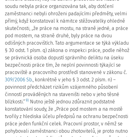
soudu nebyla práce organizována tak, aby dotčení
zaměstnanci nebyli ohroženi padajícími předměty, velmi
přímý, když konstatoval k námitce stěžovatelky ohledně
skutečnosti, „že práce na mostu, na straně jedné, a práce
pod mostem, na straně druhé, byly práce na dvou
odlišných pracovištích. Tato argumentace se týká výkladu
§ 30 odst. 1 písm. q) zákona o inspekci práce, podle něhož
se právnická osoba dopustí správního deliktu na úseku
bezpečnosti práce tím, že neplní povinnosti týkající se
pracoviště a pracovního prostředí stanovené v zákonu č.
309/2006 Sb.
, konkrétně v jeho § 3 odst. 2 písm. n) –
povinnost předcházet rizikům vzájemného působení
činností prováděných na staveništi nebo v jeho těsné
9)
blízkosti.“
Nutno ještě jednou zdůraznit podstatné
konstatování soudy, že „Práce pod mostem a na mostě
tvořily z hlediska účelu předpisů na ochranu bezpečnosti
práce jeden funkční celek. Pracovní prostor, v němž se
pohybovali zaměstnanci obou zhotovitelů, je proto nutno