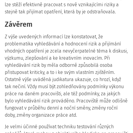
lze stěží efektivně pracovat s nově vznikajícími riziky a
stejně tak přijímat opatření, která by je odstraňovala.
Závěrem
Z výše uvedených informací lze konstatovat, že
problematika vyhledávání a hodnocení rizik a přijímání
vhodných opatření je zcela nevyčerpatelné téma k diskusi,
výzkumu, zlepšování a ke kreativním inovacím. Při
vyhledávání rizik by měla odborně způsobilá osoba
přistupovat kriticky, a to i ke svým vlastním zjištěním.
Ostatně výše uváděná judikatura ukazuje, co hrozí, když
tak nečiní. Vždy musí být zohledňovány podmínky výkonu
práce na daném pracovišti, ale též podmínky, za jakých
bylo vyhledávání rizik prováděno. Pracoviště může odlišně
fungovat v průběhu denní a noční směny, změny roční
doby, změny organizace práce atd.
Je velmi účinné používat techniku testování různých