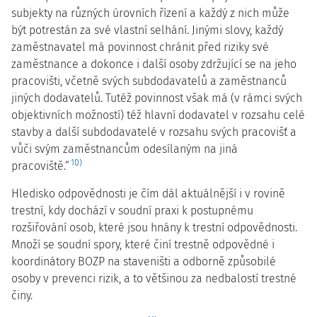
subjekty na různých úrovních řízení a každý z nich může
být potrestán za své vlastní selhání. Jinými slovy, každý
zaměstnavatel má povinnost chránit před riziky své
zaměstnance a dokonce i další osoby zdržující se na jeho
pracovišti, včetně svých subdodavatelů a zaměstnanců
jiných dodavatelů. Tutéž povinnost však má (v rámci svých
objektivních možností) též hlavní dodavatel v rozsahu celé
stavby a další subdodavatelé v rozsahu svých pracovišť a
vůči svým zaměstnancům odesílaným na jiná
10)
pracoviště.“
Hledisko odpovědnosti je čím dál aktuálnější i v rovině
trestní, kdy dochází v soudní praxi k postupnému
rozšiřování osob, které jsou hnány k trestní odpovědnosti.
Množí se soudní spory, které činí trestně odpovědné i
koordinátory BOZP na staveništi a odborně způsobilé
osoby v prevenci rizik, a to většinou za nedbalostí trestné
činy.