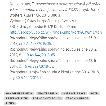
Neugebauer, T.
Bezpečnost a ochrana zdravá při práci
v kostce neboli o čem je současná BOZP
. 2. vyd. Praha:
Wolters Kluwer ČR, 2016, 380 s.
Výzkumný ústav bezpečnosti práve, v.v.i.
EBOZP.Encyklopedie BOZP Dostupné na:
http://ebozp.vubp.cz/wiki/index.php/Port%C3%A1l:
Rozhodnutí Nejvyššího správního soudu ze dne 16. 9.
2015, čj.
2 As 123/2015-35
.
Rozhodnutí Nejvyššího správního soudu ze dne 20. 2.
2019, č. j.
10 As 144/2018-65
.
Rozhodnutí Nejvyššího správního soudu ze dne 13. 6.
2019, č. j.
5 As 222/2018-35
.
Rozhodnutí Krajského soudu v Plzni ze dne 30. 4. 2018,
č. j.
30 A 166/2016-76
.
MANAGEMENT RIZIK
ANALÝZA RIZIK
INSPEKCE PRÁCE
BOZP
PREVENCE RIZIK
ROZHODNUTÍ SOUDU
ZÁKONÍK PRÁCE
RIZIKA