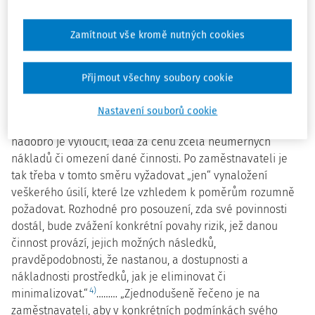
opatření schopných zamezit vzniku pracovních úrazů
Nejvyšší správní soud mimo jiné uvádí: „Povinnost podle
§
Zamítnout vše kromě nutných cookies
30 odst. 1 písm. o) zákona č. 251/2005 Sb.
, o inspekci práce,
podle něhož „[p]rávnická osoba se dopustí správního
deliktu na úseku bezpečnosti práce tím, že nepřijme
Přijmout všechny soubory cookie
opatření proti opakování pracovních úrazů“, nemůže být
vnímána absolutně, neboť z povahy věci se při řadě
Nastavení souborů cookie
činností nelze určitým rizikům zcela vyhnout a úplně a
nadobro je vyloučit, leda za cenu zcela neúměrných
nákladů či omezení dané činnosti. Po zaměstnavateli je
tak třeba v tomto směru vyžadovat „jen“ vynaložení
veškerého úsilí, které lze vzhledem k poměrům rozumně
požadovat. Rozhodné pro posouzení, zda své povinnosti
dostál, bude zvážení konkrétní povahy rizik, jež danou
činnost provází, jejich možných následků,
pravděpodobnosti, že nastanou, a dostupnosti a
nákladnosti prostředků, jak je eliminovat či
4)
minimalizovat.“
……… „Zjednodušeně řečeno je na
zaměstnavateli, aby v konkrétních podmínkách svého