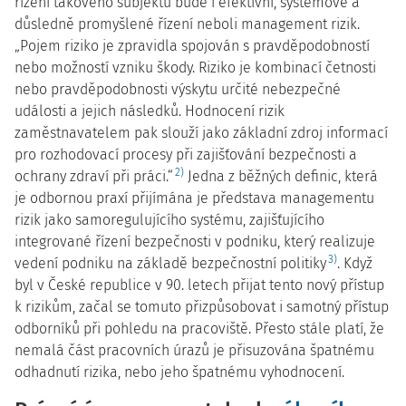
řízení takového subjektu bude i efektivní, systémové a
důsledně promyšlené řízení neboli management rizik.
„Pojem riziko je zpravidla spojován s pravděpodobností
nebo možností vzniku škody. Riziko je kombinací četnosti
nebo pravděpodobnosti výskytu určité nebezpečné
události a jejich následků. Hodnocení rizik
zaměstnavatelem pak slouží jako základní zdroj informací
pro rozhodovací procesy při zajišťování bezpečnosti a
2)
ochrany zdraví při práci.“
Jedna z běžných definic, která
je odbornou praxí přijímána je představa managementu
rizik jako samoregulujícího systému, zajišťujícího
integrované řízení bezpečnosti v podniku, který realizuje
3)
vedení podniku na základě bezpečnostní politiky
. Když
byl v České republice v 90. letech přijat tento nový přístup
k rizikům, začal se tomuto přizpůsobovat i samotný přístup
odborníků při pohledu na pracoviště. Přesto stále platí, že
nemalá část pracovních úrazů je přisuzována špatnému
odhadnutí rizika, nebo jeho špatnému vyhodnocení.