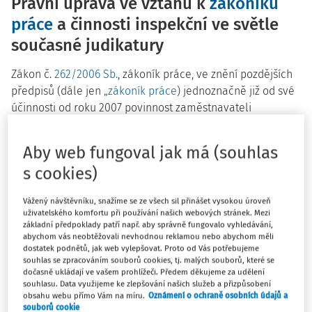
Právní úprava ve vztahu k
zákoníku
práce
a činnosti inspekční ve světle
současné judikatury
Zákon č.
262/2006 Sb.
, zákoník práce, ve znění pozdějších
předpisů (dále jen „
zákoník práce
) jednoznačně již od své
účinnosti od roku 2007 povinnost zaměstnavateli
soustavně vyhledávat nebezpečné činitele a procesy
pracovního prostředí a pracovních podmínek, zjišťovat
Aby web fungoval jak má (souhlas
jejich příčiny a zdroje. Na základě těchto zjištění vyhledává
s cookies)
a hodnotí rizika a přijímá opatření k jejich odstranění.
Současně provádí taková opatření, aby v důsledku
Vážený návštěvníku, snažíme se ze všech sil přinášet vysokou úroveň
příznivějších pracovních podmínek a úrovně rozhodujících
uživatelského komfortu při používání našich webových stránek. Mezi
faktorů práce dosud zařazené podle zvláštního právního
základní předpoklady patří např. aby správně fungovalo vyhledávání,
abychom vás neobtěžovali nevhodnou reklamou nebo abychom měli
předpisu jako rizikové mohly být zařazeny do kategorie
dostatek podnětů, jak web vylepšovat. Proto od Vás potřebujeme
nižší. S touto povinností živě pracuje i česká rozhodovací
souhlas se zpracováním souborů cookies, tj. malých souborů, které se
dočasně ukládají ve vašem prohlížeči. Předem děkujeme za udělení
praxe.
souhlasu. Data využijeme ke zlepšování našich služeb a přizpůsobení
obsahu webu přímo Vám na míru.
Oznámení o ochraně osobních údajů a
Ve sporu ohledně nepřijetí účinných a rizikům adekvátních
souborů cookie