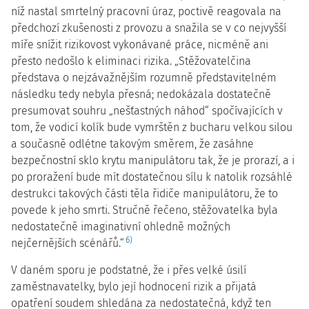
níž nastal smrtelný pracovní úraz, poctivě reagovala na
předchozí zkušenosti z provozu a snažila se v co nejvyšší
míře snížit rizikovost vykonávané práce, nicméně ani
přesto nedošlo k eliminaci rizika. „Stěžovatelčina
představa o nejzávažnějším rozumně představitelném
následku tedy nebyla přesná; nedokázala dostatečně
presumovat souhru „nešťastných náhod“ spočívajících v
tom, že vodicí kolík bude vymrštěn z bucharu velkou silou
a současně odlétne takovým směrem, že zasáhne
bezpečnostní sklo krytu manipulátoru tak, že je prorazí, a i
po proražení bude mít dostatečnou sílu k natolik rozsáhlé
destrukci takových části těla řidiče manipulátoru, že to
povede k jeho smrti. Stručně řečeno, stěžovatelka byla
nedostatečně imaginativní ohledně možných
6)
nejčernějších scénářů.“
V daném sporu je podstatné, že i přes velké úsilí
zaměstnavatelky, bylo její hodnocení rizik a přijatá
opatření soudem shledána za nedostatečná, když ten