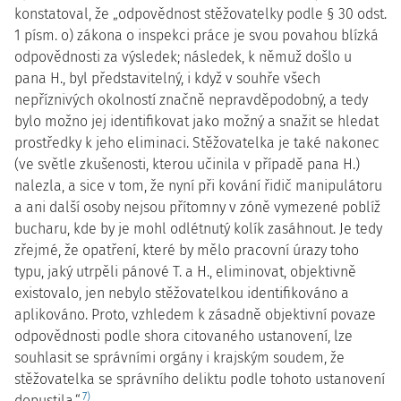
konstatoval, že „odpovědnost stěžovatelky podle § 30 odst.
1 písm. o) zákona o inspekci práce je svou povahou blízká
odpovědnosti za výsledek; následek, k němuž došlo u
pana H., byl představitelný, i když v souhře všech
nepříznivých okolností značně nepravděpodobný, a tedy
bylo možno jej identifikovat jako možný a snažit se hledat
prostředky k jeho eliminaci. Stěžovatelka je také nakonec
(ve světle zkušenosti, kterou učinila v případě pana H.)
nalezla, a sice v tom, že nyní při kování řidič manipulátoru
a ani další osoby nejsou přítomny v zóně vymezené poblíž
bucharu, kde by je mohl odlétnutý kolík zasáhnout. Je tedy
zřejmé, že opatření, které by mělo pracovní úrazy toho
typu, jaký utrpěli pánové T. a H., eliminovat, objektivně
existovalo, jen nebylo stěžovatelkou identifikováno a
aplikováno. Proto, vzhledem k zásadně objektivní povaze
odpovědnosti podle shora citovaného ustanovení, lze
souhlasit se správními orgány i krajským soudem, že
stěžovatelka se správního deliktu podle tohoto ustanovení
7)
dopustila.“