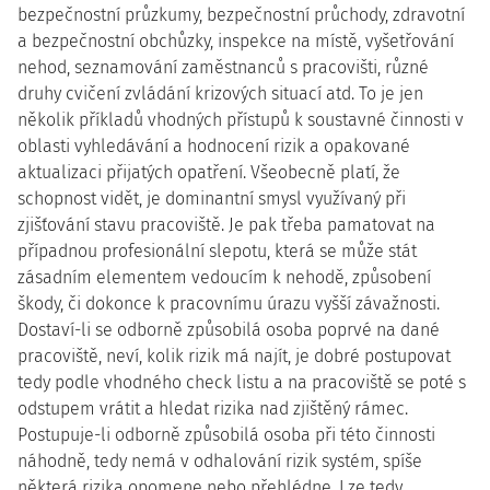
bezpečnostní průzkumy, bezpečnostní průchody, zdravotní
a bezpečnostní obchůzky, inspekce na místě, vyšetřování
nehod, seznamování zaměstnanců s pracovišti, různé
druhy cvičení zvládání krizových situací atd. To je jen
několik příkladů vhodných přístupů k soustavné činnosti v
oblasti vyhledávání a hodnocení rizik a opakované
aktualizaci přijatých opatření. Všeobecně platí, že
schopnost vidět, je dominantní smysl využívaný při
zjišťování stavu pracoviště. Je pak třeba pamatovat na
případnou profesionální slepotu, která se může stát
zásadním elementem vedoucím k nehodě, způsobení
škody, či dokonce k pracovnímu úrazu vyšší závažnosti.
Dostaví-li se odborně způsobilá osoba poprvé na dané
pracoviště, neví, kolik rizik má najít, je dobré postupovat
tedy podle vhodného check listu a na pracoviště se poté s
odstupem vrátit a hledat rizika nad zjištěný rámec.
Postupuje-li odborně způsobilá osoba při této činnosti
náhodně, tedy nemá v odhalování rizik systém, spíše
některá rizika opomene nebo přehlédne. Lze tedy