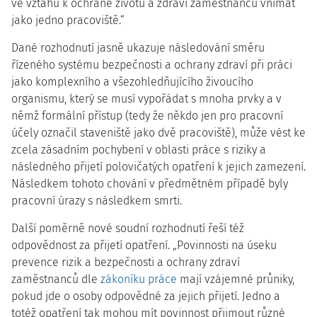
ve vztahu k ochraně životů a zdraví zaměstnanců vnímat
jako jedno pracoviště.“
Dané rozhodnutí jasně ukazuje následování směru
řízeného systému bezpečnosti a ochrany zdraví při práci
jako komplexního a všezohledňujícího živoucího
organismu, který se musí vypořádat s mnoha prvky a v
němž formální přístup (tedy že někdo jen pro pracovní
účely označil staveniště jako dvě pracoviště), může vést ke
zcela zásadním pochybení v oblasti práce s riziky a
následného přijetí polovičatých opatření k jejich zamezení.
Následkem tohoto chování v předmětném případě byly
pracovní úrazy s následkem smrti.
Další poměrně nové soudní rozhodnutí řeší též
odpovědnost za přijetí opatření. „Povinnosti na úseku
prevence rizik a bezpečnosti a ochrany zdraví
zaměstnanců dle
zákoníku práce
mají vzájemné průniky,
pokud jde o osoby odpovědné za jejich přijetí. Jedno a
totéž opatření tak mohou mít povinnost přijmout různé