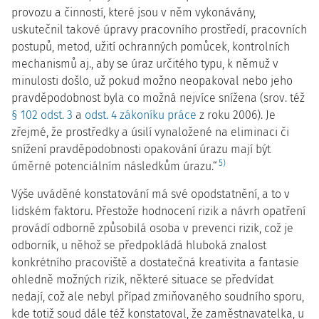
provozu a činností, které jsou v něm vykonávány,
uskutečnil takové úpravy pracovního prostředí, pracovních
postupů, metod, užití ochranných pomůcek, kontrolních
mechanismů aj., aby se úraz určitého typu, k němuž v
minulosti došlo, už pokud možno neopakoval nebo jeho
pravděpodobnost byla co možná nejvíce snížena (srov. též
§ 102 odst. 3
a
odst. 4 zákoníku práce
z roku 2006). Je
zřejmé, že prostředky a úsilí vynaložené na eliminaci či
snížení pravděpodobnosti opakování úrazu mají být
5)
úměrné potenciálním následkům úrazu.“
Výše uváděné konstatování má své opodstatnění, a to v
lidském faktoru. Přestože hodnocení rizik a návrh opatření
provádí odborně způsobilá osoba v prevenci rizik, což je
odborník, u něhož se předpokládá hluboká znalost
konkrétního pracoviště a dostatečná kreativita a fantasie
ohledně možných rizik, některé situace se předvídat
nedají, což ale nebyl případ zmiňovaného soudního sporu,
kde totiž soud dále též konstatoval, že zaměstnavatelka, u