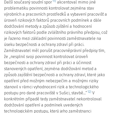
11)
Další současný soudní spor
akcentoval mimo jiné
problematiku povinnosti kontrolovat zejména stav
výrobních a pracovních prostředků a vybavení pracovišť a
úroveň rizikových faktorů pracovních podmínek a dále
dodržování metody a způsob zjištění a hodnocení
rizikových faktorů podle zvláštního právního předpisu, což
je řazeno mezi základní povinnosti zaměstnavatele na
úseku bezpečnosti a ochrany zdraví při práci.
Zaměstnavatel měl porušit pracovněprávní předpisy tím,
že „nesplnil svoji povinnost kontrolovat úroveň
bezpečnosti a ochrany zdraví při práci a účinnost
stanovených opatření, zejména dodržování metod a
způsob zajištění bezpečnosti a ochrany zdraví, které jako
opatření před možným nebezpečím a možnými riziky
stanovil v rámci vyhodnocení rizik a technologického
12)
postupu pro dané pracoviště v Sušici, stavbě…“
V
konkrétním případě tedy zaměstnavatel nekontroloval
dodržování opatření a podmínek uvedených
technologickém postupu, který jeho zaměstnanci