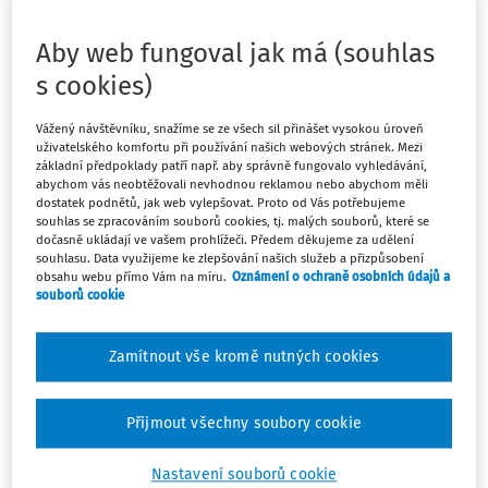
uvedených podmínek, je zaměstnavatel povinen
nejpozději do pěti pracovních dnů po oznámení
Aby web fungoval jak má (souhlas
vypracovat tzv. záznam o pracovním úrazu a zapsat ho
s cookies)
do dokumentace o pracovním úrazu.
Vážený návštěvníku, snažíme se ze všech sil přinášet vysokou úroveň
Smyslem formuláře je jednotné zaznamenávání všech
uživatelského komfortu při používání našich webových stránek. Mezi
základní předpoklady patří např. aby správně fungovalo vyhledávání,
údajů souvisejících s pracovním úrazem, ať už se jedná o
abychom vás neobtěžovali nevhodnou reklamou nebo abychom měli
údaje o zaměstnavateli či zaměstnanci nebo o údaje,
dostatek podnětů, jak web vylepšovat. Proto od Vás potřebujeme
které jsou spojené se samotným úrazem, jeho vznikem,
souhlas se zpracováním souborů cookies, tj. malých souborů, které se
dočasně ukládají ve vašem prohlížeči. Předem děkujeme za udělení
příčinou a následným opatřením.
souhlasu. Data využijeme ke zlepšování našich služeb a přizpůsobení
obsahu webu přímo Vám na míru.
Oznámení o ochraně osobních údajů a
souborů cookie
Máte předplatné?
Přihlaste se
Zamítnout vše kromě nutných cookies
Přijmout všechny soubory cookie
Nastavení souborů cookie
Tento dokument je jen pro