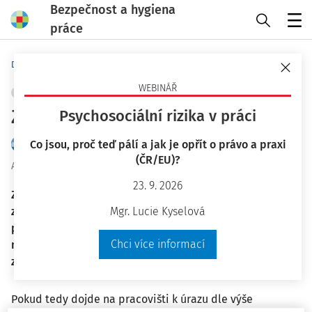
Bezpečnost a hygiena
práce
Menu
Domů
Praktické nástroje
Pracovní situace
WEBINÁŘ
ERGONOMIE A PRACOVNÍ PROSTŘEDÍ
+ PŘIDAT VLASTNÍ
Záznam o pracovním úrazu
Psychosociální rizika v práci
Co jsou, proč teď pálí a jak je opřít o právo a praxi
Tým BHP
(ČR/EU)?
Aktuální k
:
25. 6. 2025
23. 9. 2026
Záznam o pracovním úrazu je dokument, který má
zaměstnavatel povinnost vypracovat v případě, že na
Mgr. Lucie Kyselová
pracovišti dojde k úrazu, jehož následkem je pracovní
Chci více informací
neschopnost delší jak tři kalendářní dny nebo smrt
zaměstnance.
Pokud tedy dojde na pracovišti k úrazu dle výše