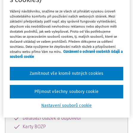
Máte předplatné?
Přihlaste se
Vážený návštěvníku, snažíme se ze všech sil přinášet vysokou úroveň
uživatelského komfortu při používání našich webových stránek. Mezi
základní předpoklady patří např. aby správně fungovalo vyhledávání,
abychom vás neobtěžovali nevhodnou reklamou nebo abychom měli
dostatek podnětů, jak web vylepšovat. Proto od Vás potřebujeme
Tento dokument je jen pro
souhlas se zpracováním souborů cookies, tj. malých souborů, které se
dočasně ukládají ve vašem prohlížeči. Předem děkujeme za udělení
předplatitele
souhlasu. Data využijeme ke zlepšování našich služeb a přizpůsobení
obsahu webu přímo Vám na míru.
Oznámení o ochraně osobních údajů a
souborů cookie
Zaregistrujte se a získejte přístup k
obsahu na 14 dní zdarma
Zamítnout vše kromě nutných cookies
Díky registraci získáte přístup k:
Přijmout všechny soubory cookie
Informacím z oblasti BOZP, PO a
Nastavení souborů cookie
pracovního práva
Databázi otázek a odpovědí
Karty BOZP