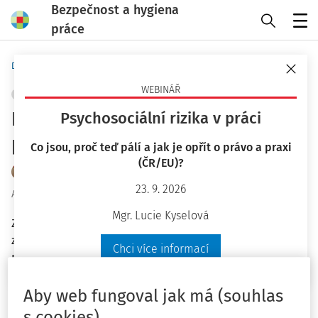
Bezpečnost a hygiena
práce
Menu
Domů
Praktické nástroje
Pracovní situace
WEBINÁŘ
ERGONOMIE A PRACOVNÍ PROSTŘEDÍ
+ PŘIDAT VLASTNÍ
Na pracovišti probíhají stavební
Psychosociální rizika v práci
práce
Co jsou, proč teď pálí a jak je opřít o právo a praxi
(ČR/EU)?
Dana Žáková
23. 9. 2026
Aktuální k
:
20. 10. 2025
Mgr. Lucie Kyselová
Zaměstnanci si stěžují na nadměrnou hlučnost a prašnost
způsobenou rekonstrukcí sociálního zařízení. Práce pro
Chci více informací
nás provádí jiná firma.
Aby web fungoval jak má (souhlas
s cookies)