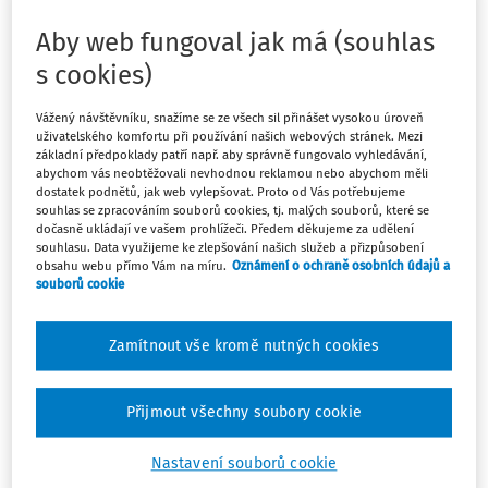
době, které je nařízeno již v jejich osobním volnu?
Aby web fungoval jak má (souhlas
s cookies)
Odpověď
Vážený návštěvníku, snažíme se ze všech sil přinášet vysokou úroveň
uživatelského komfortu při používání našich webových stránek. Mezi
základní předpoklady patří např. aby správně fungovalo vyhledávání,
Máte předplatné?
Přihlaste se
abychom vás neobtěžovali nevhodnou reklamou nebo abychom měli
dostatek podnětů, jak web vylepšovat. Proto od Vás potřebujeme
souhlas se zpracováním souborů cookies, tj. malých souborů, které se
dočasně ukládají ve vašem prohlížeči. Předem děkujeme za udělení
souhlasu. Data využijeme ke zlepšování našich služeb a přizpůsobení
obsahu webu přímo Vám na míru.
Oznámení o ochraně osobních údajů a
Tento dokument je jen pro
souborů cookie
předplatitele
Zamítnout vše kromě nutných cookies
Zaregistrujte se a získejte přístup k
obsahu na 14 dní zdarma
Přijmout všechny soubory cookie
Nastavení souborů cookie
Díky registraci získáte přístup k: