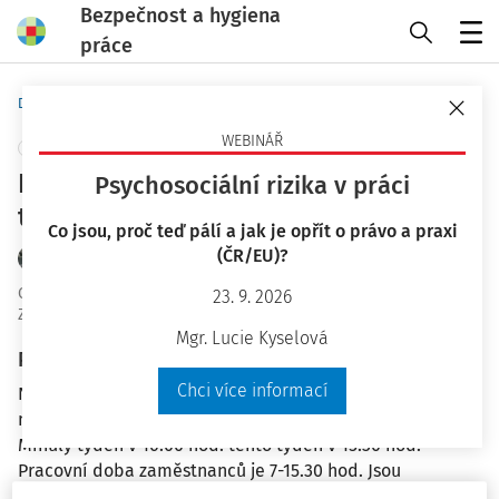
Bezpečnost a hygiena
práce
Menu
Domů
Otázky a odpovědi
WEBINÁŘ
+ PŘIDAT VLASTNÍ
Povinnost zaměstnance podrobit se
Psychosociální rizika v práci
testování na covid-19
Co jsou, proč teď pálí a jak je opřít o právo a praxi
(ČR/EU)?
JUDr. Petr Bukovjan
OaO ID
:
28358
23. 9. 2026
Zodpovězeno
:
6. 4. 2021
Mgr. Lucie Kyselová
Plné znění otázky
Chci více informací
Naše firma si objednala firmu na testování zaměstnanců
na covid-19. Bohužel firma jezdí po pracovní době.
Minulý týden v 16.00 hod. tento týden v 15.30 hod.
Pracovní doba zaměstnanců je 7-15.30 hod. Jsou
zaměstnanci povinni čekat na toto testování po pracovní