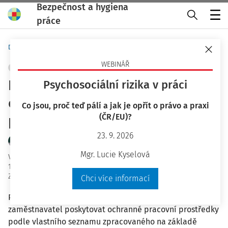
Bezpečnost a hygiena
práce
Menu
Domů
Bezpečnost a hygiena práce
WEBINÁŘ
OOPP
+ PŘIDAT VLASTNÍ
Předpis zaměstnavatele k
Psychosociální rizika v práci
ochranným pracovním
Co jsou, proč teď pálí a jak je opřít o právo a praxi
(ČR/EU)?
prostředkům
23. 9. 2026
JUDr. Ladislav Jouza
Mgr. Lucie Kyselová
Vydáno
:
10. 5. 2023
13 minut čtení
Zdroj
:
Bezpečnost a hygiena práce 5/2023
Chci více informací
Podle § 104 odst. 5 zákoníku práce č. 262/2006 Sb., musí
zaměstnavatel poskytovat ochranné pracovní prostředky
podle vlastního seznamu zpracovaného na základě