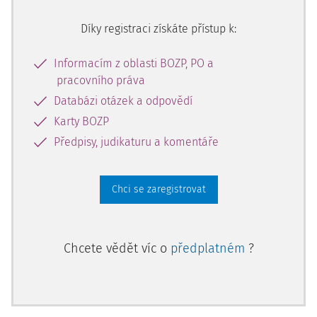
četnosti rizika, charakteristiky pracoviště a
parametrů
Díky registraci získáte přístup k:
příslušného ochranného prostředku
. Tyto podmínky může
stanovit též příslušný orgán státního odborného dozoru.
Informacím z oblasti BOZP, PO a
pracovního práva
Databázi otázek a odpovědí
Karty BOZP
Předpisy, judikaturu a komentáře
Chci se zaregistrovat
Chcete vědět víc o
předplatném
?