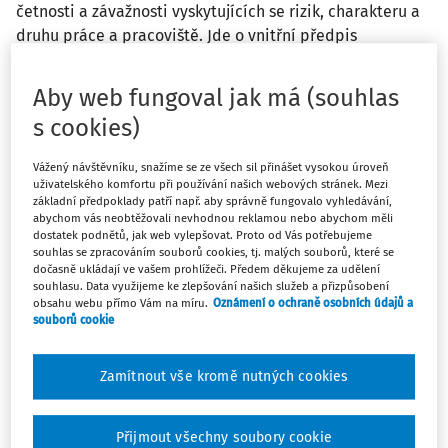
četnosti a závažnosti vyskytujících se rizik, charakteru a
druhu práce a pracoviště. Jde o vnitřní předpis
(vnitrofiremní opatření), který musí vydávat každý
zaměstnavatel, i kdyby zaměstnával třeba jen jednoho
Aby web fungoval jak má (souhlas
zaměstnance; v seznamu musí přihlédnout nejen ke
s cookies)
konkrétním podmínkám pracoviště, ale i k vlastnostem
jednotlivých OOPP.
Vážený návštěvníku, snažíme se ze všech sil přinášet vysokou úroveň
uživatelského komfortu při používání našich webových stránek. Mezi
základní předpoklady patří např. aby správně fungovalo vyhledávání,
Zhodnocení rizik a úpravu seznamu pro poskytování OOPP
abychom vás neobtěžovali nevhodnou reklamou nebo abychom měli
provede zaměstnavatel znovu, jakmile dojde ke změnám
dostatek podnětů, jak web vylepšovat. Proto od Vás potřebujeme
souhlas se zpracováním souborů cookies, tj. malých souborů, které se
na pracovišti, které se týkají bezpečnosti a ochrany zdraví
dočasně ukládají ve vašem prohlížeči. Předem děkujeme za udělení
při práci v důsledku zavedení nové technologie, vzniku
souhlasu. Data využijeme ke zlepšování našich služeb a přizpůsobení
obsahu webu přímo Vám na míru.
Oznámení o ochraně osobních údajů a
nových nebo změně dosavadních pracovních podmínek.
souborů cookie
Ochranné prostředky se používají tehdy, nelze-li rizika
práce vyloučit nebo dostatečně omezit technickými
Zamítnout vše kromě nutných cookies
prostředky nebo opatřeními, metodami a postupy např.
organizace práce. Tam, kde přítomnost více než jednoho
Přijmout všechny soubory cookie