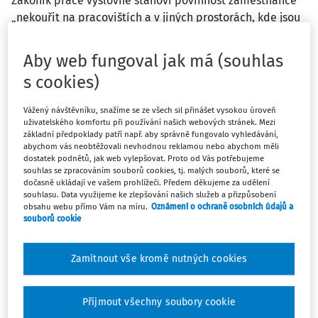
Zákoník práce výslovně stanoví povinnost zaměstnance
„nekouřit na pracovištích a v jiných prostorách, kde jsou
účinkům kouření vystaveni také nekuřáci“. Vztahuje se
tento zákaz i na elektronické cigarety? Odpověď na tuto
Aby web fungoval jak má (souhlas
otázku bude předmětem následujících řádků.
s cookies)
Právní východiska
Vážený návštěvníku, snažíme se ze všech sil přinášet vysokou úroveň
uživatelského komfortu při používání našich webových stránek. Mezi
Je známo, že
zákoník práce
ukládá zaměstnavatelům
základní předpoklady patří např. aby správně fungovalo vyhledávání,
abychom vás neobtěžovali nevhodnou reklamou nebo abychom měli
všeobecnou povinnost zajišťovat BOZP, akcentuje přitom
dostatek podnětů, jak web vylepšovat. Proto od Vás potřebujeme
odpovědnost zaměstnavatele za bezpečné a zdraví
souhlas se zpracováním souborů cookies, tj. malých souborů, které se
dočasně ukládají ve vašem prohlížeči. Předem děkujeme za udělení
neohrožující podmínky výkonu práce a stanovuje, kdo
souhlasu. Data využijeme ke zlepšování našich služeb a přizpůsobení
konkrétně tuto povinnost musí plnit především svými
obsahu webu přímo Vám na míru.
Oznámení o ochraně osobních údajů a
souborů cookie
vedoucími zaměstnanci na všech stupních řízení (v
rozsahu práv a povinností spojených s příslušným stupněm
řízení). Pro zajištění BOZP u zaměstnavatele je významné
Zamítnout vše kromě nutných cookies
nejen znění právních a ostatních předpisů k zajištění BOZP,
ale i systém vrcholového řízení v oblasti BOZP – tzv.
Přijmout všechny soubory cookie
management BOZP. Tomu odpovídají znění jednotlivých