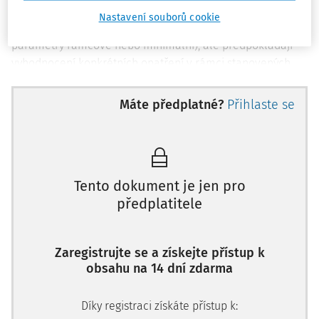
právních předpisů upravujících BOZP – ty většinou
Nastavení souborů cookie
nestanoví konkrétní požadavky (omezují se spíše na
parametry rámcové nebo minimální), ale předpokládají
vyhodnocení konkrétních opatření v rámci stanovených
parametrů. Zaměstnavatel tak musí vytvořit svůj vlastní
systém zajištění BOZP (zajištění BOZP u zaměstnavatele
Máte předplatné?
Přihlaste se
musí být především jeho zájmem).
Proto také
zákoník práce
mimo jiné ukládá
zaměstnavateli povinnost zajišťovat bezpečnost všech
fyzických osob, které se s jeho vědomím zdržují na jeho
Tento dokument je jen pro
pracovištích (na pracovištích zaměstnavatele se mohou
předplatitele
zdržovat s jeho vědomím další fyzické osoby, jako např.
zaměstnanci dodavatelských či odběratelských organizací
nebo zaměstnanci kontrolních orgánů).
Zaregistrujte se a získejte přístup k
obsahu na 14 dní zdarma
To jsou tzv. základní zásady BOZP.
Zákoník práce
však jako
primární povinnost zaměstnance z hlediska BOZP stanoví
Díky registraci získáte přístup k:
„nepožívat alkoholické nápoje a nezneužívat jiné