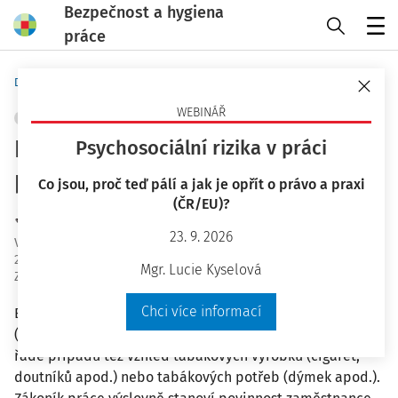
Bezpečnost a hygiena
práce
Menu
Domů
Bezpečnost a hygiena práce
WEBINÁŘ
PRACOVNÍ PRÁVO
OCHRANA ZDRAVÍ
+ PŘIDAT VLASTNÍ
Elektronická cigareta na
Psychosociální rizika v práci
pracovišti
Co jsou, proč teď pálí a jak je opřít o právo a praxi
(ČR/EU)?
JUDr. Eva Dandová
23. 9. 2026
Vydáno
:
12. 4. 2023
23 minut čtení
Mgr. Lucie Kyselová
Zdroj
:
Bezpečnost a hygiena práce 4/2023
Chci více informací
Elektronické cigarety jsou elektronické systémy
(elektronické inhalátory), které napodobují funkci a v
řadě případů též vzhled tabákových výrobků (cigaret,
doutníků apod.) nebo tabákových potřeb (dýmek apod.).