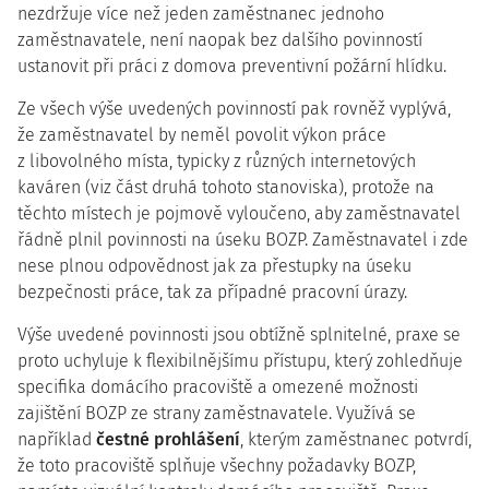
nezdržuje více než jeden zaměstnanec jednoho
zaměstnavatele, není naopak bez dalšího povinností
ustanovit při práci z domova preventivní požární hlídku.
Ze všech výše uvedených povinností pak rovněž vyplývá,
že zaměstnavatel by neměl povolit výkon práce
z libovolného místa, typicky z různých internetových
kaváren (viz část druhá tohoto stanoviska), protože na
těchto místech je pojmově vyloučeno, aby zaměstnavatel
řádně plnil povinnosti na úseku BOZP. Zaměstnavatel i zde
nese plnou odpovědnost jak za přestupky na úseku
bezpečnosti práce, tak za případné pracovní úrazy.
Výše uvedené povinnosti jsou obtížně splnitelné, praxe se
proto uchyluje k flexibilnějšímu přístupu, který zohledňuje
specifika domácího pracoviště a omezené možnosti
zajištění BOZP ze strany zaměstnavatele. Využívá se
například
čestné prohlášení
, kterým zaměstnanec potvrdí,
že toto pracoviště splňuje všechny požadavky BOZP,