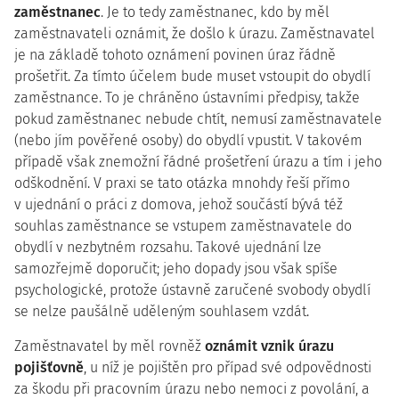
zaměstnanec
. Je to tedy zaměstnanec, kdo by měl
zaměstnavateli oznámit, že došlo k úrazu. Zaměstnavatel
je na základě tohoto oznámení povinen úraz řádně
prošetřit. Za tímto účelem bude muset vstoupit do obydlí
zaměstnance. To je chráněno ústavními předpisy, takže
pokud zaměstnanec nebude chtít, nemusí zaměstnavatele
(nebo jím pověřené osoby) do obydlí vpustit. V takovém
případě však znemožní řádné prošetření úrazu a tím i jeho
odškodnění. V praxi se tato otázka mnohdy řeší přímo
v ujednání o práci z domova, jehož součástí bývá též
souhlas zaměstnance se vstupem zaměstnavatele do
obydlí v nezbytném rozsahu. Takové ujednání lze
samozřejmě doporučit; jeho dopady jsou však spíše
psychologické, protože ústavně zaručené svobody obydlí
se nelze paušálně uděleným souhlasem vzdát.
Zaměstnavatel by měl rovněž
oznámit vznik úrazu
pojišťovně
, u níž je pojištěn pro případ své odpovědnosti
za škodu při pracovním úrazu nebo nemoci z povolání, a