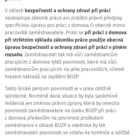
V oblasti
bezpečnosti a ochrany zdraví při práci
neobsahuje zákoník práce ani zvláštní právní předpisy
specifickou úpravu pro práci z domova či obecně mimo
pracoviště zaměstnavatele. Proto
se
při práci z domova
při striktním výkladu zákoníku práce použije obecná
úprava bezpečnosti a ochrany zdraví při práci v plném
rozsahu
. Zaměstnavatel tak má vůči zaměstnancům
pracujícím z domova tytéž povinnosti, které má vůči
zaměstnancům pracujícím na jeho pracovištích, včetně
hrazení nákladů na zajištění BOZP.
Takto široké penzum povinností je v praxi obtížně
splnitelné. Nicméně daná situace by byla spolehlivě
řešitelná jen změnou právní úpravy, která by omezila
povinnosti zaměstnavatele na úseku BOZP při práci
z domova především na povinnost proškolení
zaměstnance v oblasti BOZP a odebrala by tak
zaměstnavateli povinnosti ve vztahu ke kontrole a údržbě