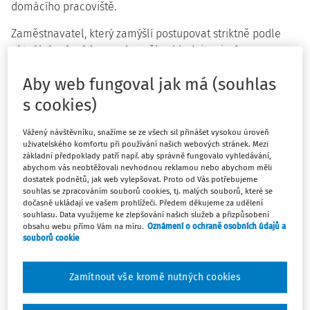
domácího pracoviště.
Zaměstnavatel, který zamýšlí postupovat striktně podle
aktuální právní úpravy, by měl zohlednit zejména
následující: Oblast BOZP je možné s určitou mírou
Aby web fungoval jak má (souhlas
zjednodušení rozdělit na povinnosti zaměstnavatele ve
vztahu k
vykonávané práci
a povinnosti ve vztahu k
s cookies)
pracovišti, na němž je práce vykonávána
. Povinnosti ve
vztahu k vykonávané práci zahrnují zpravidla
proškolení
Vážený návštěvníku, snažíme se ze všech sil přinášet vysokou úroveň
uživatelského komfortu při používání našich webových stránek. Mezi
zaměstnance a informování o rizicích
spojených
základní předpoklady patří např. aby správně fungovalo vyhledávání,
s výkonem práce, včetně proškolení z oblasti
základů
abychom vás neobtěžovali nevhodnou reklamou nebo abychom měli
dostatek podnětů, jak web vylepšovat. Proto od Vás potřebujeme
první pomoci
. Tyto povinnosti jsou splnitelné i ve vztahu
souhlas se zpracováním souborů cookies, tj. malých souborů, které se
k zaměstnancům pracujícím z domova, a zaměstnavatel
dočasně ukládají ve vašem prohlížeči. Předem děkujeme za udělení
souhlasu. Data využijeme ke zlepšování našich služeb a přizpůsobení
by je proto měl prokazatelně splnit totožným způsobem,
obsahu webu přímo Vám na míru.
Oznámení o ochraně osobních údajů a
jakým postupuje vůči zaměstnancům pracujícím na jeho
souborů cookie
pracovištích. Mimo jiné i proto je vhodné, aby v ujednání o
práci z domova byla obsažena povinnost zaměstnance
Zamítnout vše kromě nutných cookies
dostavit se v případě potřeby na pokyn zaměstnavatele na
jeho pracoviště.