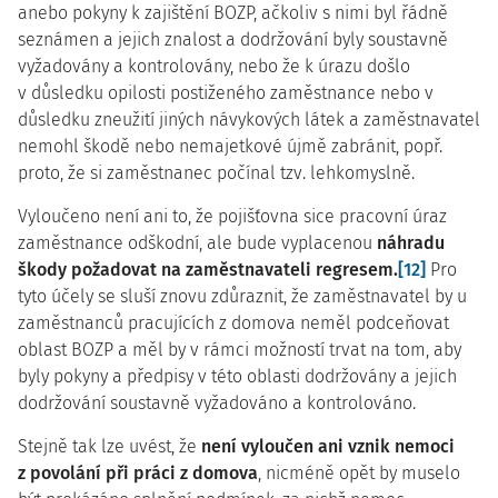
anebo pokyny k zajištění BOZP, ačkoliv s nimi byl řádně
seznámen a jejich znalost a dodržování byly soustavně
vyžadovány a kontrolovány, nebo že k úrazu došlo
v důsledku opilosti postiženého zaměstnance nebo v
důsledku zneužití jiných návykových látek a zaměstnavatel
nemohl škodě nebo nemajetkové újmě zabránit, popř.
proto, že si zaměstnanec počínal tzv. lehkomyslně.
Vyloučeno není ani to, že pojišťovna sice pracovní úraz
zaměstnance odškodní, ale bude vyplacenou
náhradu
škody požadovat na zaměstnavateli regresem.
[12]
Pro
tyto účely se sluší znovu zdůraznit, že zaměstnavatel by u
zaměstnanců pracujících z domova neměl podceňovat
oblast BOZP a měl by v rámci možností trvat na tom, aby
byly pokyny a předpisy v této oblasti dodržovány a jejich
dodržování soustavně vyžadováno a kontrolováno.
Stejně tak lze uvést, že
není vyloučen ani vznik nemoci
z povolání při práci z domova
, nicméně opět by muselo