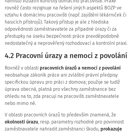
namísto vizuální kontroly domácího pracoviště. Praxe
rovněž často rezignuje na řešení jiných aspektů BOZP ve
vztahu k domácímu pracovišti (např. zajištění lékárniček či
hasicích přístrojů). Takový přístup je ale z hlediska
odpovědnosti zaměstnavatele za případné úrazy či za
přestupky na úseku bezpečnosti práce pravděpodobně
nedostatečný a neprověřený rozhodovací a kontrolní praxí.
4.2 Pracovní úrazy a nemoci z povolání
Rovněž v oblasti
pracovních úrazů a nemocí z povolání
neobsahuje zákoník práce ani zvláštní právní předpisy
specifickou úpravu pro práci z domova; použije se tudíž
úprava obecná, platná pro všechny zaměstnance bez
ohledu na to, zda pracují na pracovišti zaměstnavatele
nebo mimo ně.
V oblasti pracovních úrazů to především znamená, že
okolnosti úrazu
, resp. parametry rozhodné pro povinnost
zaměstnavatele nahradit zaměstnanci škodu,
prokazuje