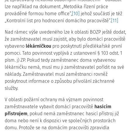
lze například na dokument „Metodika řízení práce
prováděné formou home office“,
[10]
jehož součástí je též
„Kontrolní list pro hodnocení domácího pracoviště“.
[11]
Nad rámec výše uvedeného lze k oblasti BOZP ještě dodat,
že zaměstnavatel musí zajistit, aby bylo domácí pracoviště
vybaveno
lékárničkou
pro poskytnutí předlékařské první
pomoci. Tato povinnost vyplývá z ustanovení § 103 odst. 1
písm. j) ZP. Pokud tedy zaměstnanec doma vybavenou
lékárničku nemá, musí mu ji zaměstnavatel pořídit na své
náklady. Zaměstnavatel musí zaměstnanci rovněž
poskytnout informace o způsobu přivolání záchranné
služby.
V oblasti požární ochrany má význam povinnost
zaměstnavatele vybavit domácí pracoviště
hasicím
přístrojem
, pokud nemá zaměstnanec hasicí přístroj již
doma nebo není k dispozici ve společných prostorách
domu. Protože se na domácím pracovišti zpravidla