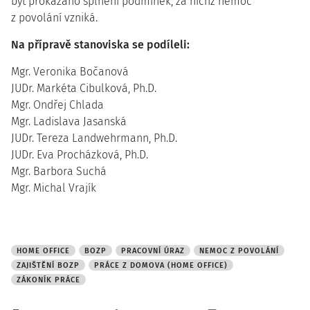
být prokázáno splnění podmínek, za nichž nemoc
z povolání vzniká.
Na přípravě stanoviska se podíleli:
Mgr. Veronika Bočanová
JUDr. Markéta Cibulková, Ph.D.
Mgr. Ondřej Chlada
Mgr. Ladislava Jasanská
JUDr. Tereza Landwehrmann, Ph.D.
JUDr. Eva Procházková, Ph.D.
Mgr. Barbora Suchá
Mgr. Michal Vrajík
HOME OFFICE
BOZP
PRACOVNÍ ÚRAZ
NEMOC Z POVOLÁNÍ
ZAJIŠTĚNÍ BOZP
PRÁCE Z DOMOVA (HOME OFFICE)
ZÁKONÍK PRÁCE