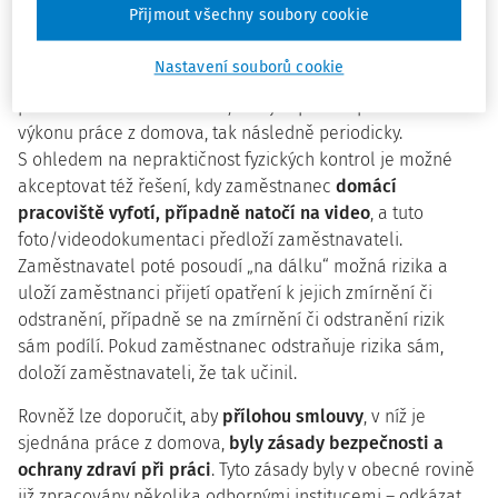
Přijmout všechny soubory cookie
Pokud jde o
povinnosti ve vztahu k domácímu pracovišti
,
za jediné zcela bezpečné řešení lze považovat postup, kdy
Nastavení souborů cookie
zaměstnavatel provádí pravidelnou kontrolu
domácího
pracoviště z hlediska BOZP, a to jak před započetím
výkonu práce z domova, tak následně periodicky.
S ohledem na nepraktičnost fyzických kontrol je možné
akceptovat též řešení, kdy zaměstnanec
domácí
pracoviště vyfotí, případně natočí na video
, a tuto
foto/videodokumentaci předloží zaměstnavateli.
Zaměstnavatel poté posoudí „na dálku“ možná rizika a
uloží zaměstnanci přijetí opatření k jejich zmírnění či
odstranění, případně se na zmírnění či odstranění rizik
sám podílí. Pokud zaměstnanec odstraňuje rizika sám,
doloží zaměstnavateli, že tak učinil.
Rovněž lze doporučit, aby
přílohou smlouvy
, v níž je
sjednána práce z domova,
byly zásady bezpečnosti a
ochrany zdraví při práci
. Tyto zásady byly v obecné rovině
již zpracovány několika odbornými institucemi – odkázat