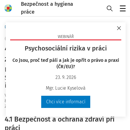
Bezpečnost a hygiena
práce
Menu
Domů
Bezpečnost a hygiena práce
WEBINÁŘ
PRACOVNÍ PRÁVO
+ PŘIDAT VLASTNÍ
4. část: Bezpečnost a ochrana
Psychosociální rizika v práci
zdraví při práci, pracovní úrazy a
Co jsou, proč teď pálí a jak je opřít o právo a praxi
(ČR/EU)?
nemoci z povolání
Stanovisko CzELA k právním otázkám
23. 9. 2026
institutu home office
Mgr. Lucie Kyselová
Vydáno
:
27. 4. 2021
8 minut čtení
Chci více informací
Zdroj
:
Bezpečnost a hygiena práce 7-8/2021
4.1 Bezpečnost a ochrana zdraví při
práci