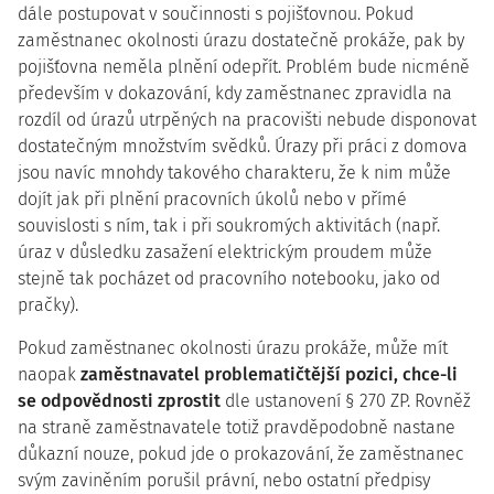
dále postupovat v součinnosti s pojišťovnou. Pokud
zaměstnanec okolnosti úrazu dostatečně prokáže, pak by
pojišťovna neměla plnění odepřít. Problém bude nicméně
především v dokazování, kdy zaměstnanec zpravidla na
rozdíl od úrazů utrpěných na pracovišti nebude disponovat
dostatečným množstvím svědků. Úrazy při práci z domova
jsou navíc mnohdy takového charakteru, že k nim může
dojít jak při plnění pracovních úkolů nebo v přímé
souvislosti s ním, tak i při soukromých aktivitách (např.
úraz v důsledku zasažení elektrickým proudem může
stejně tak pocházet od pracovního notebooku, jako od
pračky).
Pokud zaměstnanec okolnosti úrazu prokáže, může mít
naopak
zaměstnavatel problematičtější pozici, chce-li
se odpovědnosti zprostit
dle ustanovení § 270 ZP. Rovněž
na straně zaměstnavatele totiž pravděpodobně nastane
důkazní nouze, pokud jde o prokazování, že zaměstnanec
svým zaviněním porušil právní, nebo ostatní předpisy