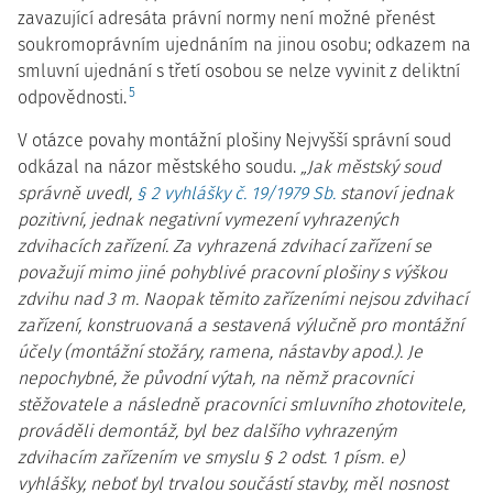
zavazující adresáta právní normy není možné přenést
soukromoprávním ujednáním na jinou osobu; odkazem na
smluvní ujednání s třetí osobou se nelze vyvinit z deliktní
5
odpovědnosti.
V otázce povahy montážní plošiny Nejvyšší správní soud
odkázal na názor městského soudu.
„Jak městský soud
správně uvedl,
§ 2 vyhlášky č. 19/1979 Sb.
stanoví jednak
pozitivní, jednak negativní vymezení vyhrazených
zdvihacích zařízení. Za vyhrazená zdvihací zařízení se
považují mimo jiné pohyblivé pracovní plošiny s výškou
zdvihu nad 3 m. Naopak těmito zařízeními nejsou zdvihací
zařízení, konstruovaná a sestavená výlučně pro montážní
účely (montážní stožáry, ramena, nástavby apod.). Je
nepochybné, že původní výtah, na němž pracovníci
stěžovatele a následně pracovníci smluvního zhotovitele,
prováděli demontáž, byl bez dalšího vyhrazeným
zdvihacím zařízením ve smyslu § 2 odst. 1 písm. e)
vyhlášky, neboť byl trvalou součástí stavby, měl nosnost