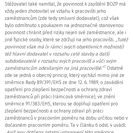
Stěžovatel také namítal, že povinnost k zajištění BOZP má
vždy jeden zhotovitel ve vztahu k pracovišti jeho
zaměstnancům (zde tedy smluvní dodavatel), což však
bylo odmítnuto s poukazem na jednoznačně stanovenou
povinnost chránit před riziky nejen své zaměstnance, ale i
jiné fyzické osoby, které se zdržují na jeho pracovišti.
„Tutéž
povinnost však má (v rámci svých objektivních možností)
též hlavní dodavatel v rozsahu celé stavby a další
subdodavatelé v rozsahu svých pracovišť a vůči svým
7
zaměstnancům odesílaným na jiná pracoviště.“
Ostatně
zde se jedná o obecný princip, který vychází mimo jiné ze
směrnice Rady 89/391/EHS ze dne 12. 6. 1989, o zavádění
opatření pro zlepšení bezpečnosti a ochrany zdraví
zaměstnanců při práci (rámcová směrnice), ve znění
směrnice 91/383/EHS, kterou se doplňují opatření pro
zlepšení bezpečnosti a ochrany zdraví při práci
zaměstnanců v pracovním poměru na dobu určitou nebo v
dočasném pracovním poměru. Ta v článku 6 odst. 4 uvádí:
„Aniž jsou dotčena ostatní ustanovení této směrnice,