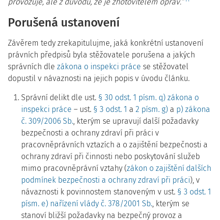
provozuje, ale z důvodu, že je zhotovitelem oprav.“
Porušená ustanovení
Závěrem tedy zrekapitulujme, jaká konkrétní ustanovení
právních předpisů byla stěžovatele porušena a jakých
správních dle
zákona o inspekci práce
se stěžovatel
dopustil v návaznosti na jejich popis v úvodu článku.
Správní delikt dle ust.
§ 30 odst. 1 písm. q) zákona o
inspekci práce
– ust.
§ 3 odst. 1
a
2 písm. g)
a
p) zákona
č. 309/2006 Sb.
, kterým se upravují další požadavky
bezpečnosti a ochrany zdraví při práci v
pracovněprávních vztazích a o zajištění bezpečnosti a
ochrany zdraví při činnosti nebo poskytování služeb
mimo pracovněprávní vztahy (
zákon o zajištění dalších
podmínek bezpečnosti a ochrany zdraví při práci
), v
návaznosti k povinnostem stanoveným v ust.
§ 3 odst. 1
písm. e) nařízení vlády č. 378/2001 Sb.
, kterým se
stanoví bližší požadavky na bezpečný provoz a