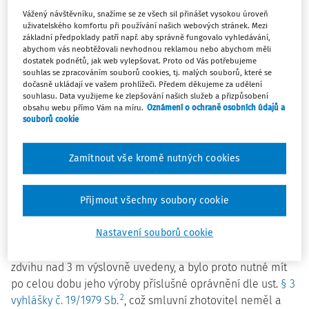
skutečnost, že stěžovatel provádějící jako hlavní zhotovitel
Vážený návštěvníku, snažíme se ze všech sil přinášet vysokou úroveň
stavebně montážní činnosti na základě závazkového
uživatelského komfortu při používání našich webových stránek. Mezi
smluvního vztahu pro třetí osobu, který zdvihací zařízení
základní předpoklady patří např. aby správně fungovalo vyhledávání,
abychom vás neobtěžovali nevhodnou reklamou nebo abychom měli
od této osoby za účelem rekonstrukce převzal, je plně
dostatek podnětů, jak web vylepšovat. Proto od Vás potřebujeme
odpovědný za jeho další provoz. Byl to také stěžovatel,
souhlas se zpracováním souborů cookies, tj. malých souborů, které se
který dle stavebního rozhodnutí prováděl stavbu, a jeho
dočasně ukládají ve vašem prohlížeči. Předem děkujeme za udělení
souhlasu. Data využijeme ke zlepšování našich služeb a přizpůsobení
stavbyvedoucí, resp. pověřený montážní mistr, měl zajistit
obsahu webu přímo Vám na míru.
Oznámení o ochraně osobních údajů a
dodržování povinností směřujících k BOZP, když výrobu
souborů cookie
montážní plošiny započal montážní mistr stěžovatele,
demontáž opláštění kabiny výtahu za účelem zřízení
Zamítnout vše kromě nutných cookies
montážní plošiny nicméně provedli zaměstnanci
smluvního zhotovitele. De facto se jednalo o nahrazení
(nikoliv likvidaci) výtahu montážní plošinou, tj. jiným
Přijmout všechny soubory cookie
vyhrazeným zdvihacím zařízením ve smyslu ust.
§ 2 odst. 1
Nastavení souborů cookie
písm. c) vyhlášky č. 19/1979 Sb.
, když mezi vyhrazenými
zdvihacími zařízeními jsou pracovní plošiny s výškou
zdvihu nad 3 m výslovně uvedeny, a bylo proto nutné mít
po celou dobu jeho výroby příslušné oprávnění dle ust.
§ 3
2
vyhlášky č. 19/1979 Sb.
, což smluvní zhotovitel neměl a