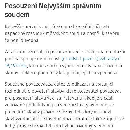
Posouzení Nejvyšším správním
soudem
Nejvyšší správní soud přezkoumal kasační stížností
napadený rozsudek městského soudu a dospěl k závěru,
že není důvodná.
Za zásadní označil při posouzení věci otázku, zda montážní
plošina splňuje definici ust.
§ 2 odst. 1 písm. c) vyhlášky č.
19/1979 Sb.
, kterou se určují vyhrazená zdvihací zařízení a
stanoví některé podmínky k zajištění jejich bezpečnosti.
Současně považoval za důležité odkázat na existující
rozhodnutí o povolení stavby, které stěžovatel považoval
pro posouzení stavu věci za irelevantní, kde je v části
věnované podmínkám pro vedení stavby uvedeno, že
provedení stavby provede stěžovatel, který ustanoví
stavbyvedoucího a stavební dozor. Proto je také zřejmé, že
to byl právě stěžovatel, kdo byl odpovědný za vedení