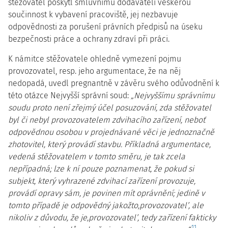
stěžovatel poskytl smluvnímu dodavateli veškerou
součinnost k vybavení pracoviště, jej nezbavuje
odpovědnosti za porušení právních předpisů na úseku
bezpečnosti práce a ochrany zdraví při práci.
K námitce stěžovatele ohledně vymezení pojmu
provozovatel, resp. jeho argumentace, že na něj
nedopadá, uvedl pregnantně v závěru svého odůvodnění k
této otázce Nejvyšší správní soud:
„Nejvyššímu správnímu
soudu proto není zřejmý účel posuzování, zda stěžovatel
byl či nebyl provozovatelem zdvihacího zařízení, neboť
odpovědnou osobou v projednávané věci je jednoznačně
zhotovitel, který provádí stavbu. Příkladná argumentace,
vedená stěžovatelem v tomto směru, je tak zcela
nepřípadná; lze k ní pouze poznamenat, že pokud si
subjekt, který vyhrazené zdvihací zařízení provozuje,
provádí opravy sám, je povinen mít oprávnění; jedině v
tomto případě je odpovědný jakožto,provozovatel’, ale
nikoliv z důvodu, že je,provozovatel’, tedy zařízení fakticky
11