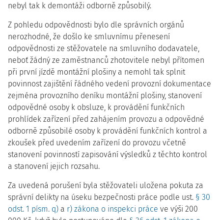
nebyl tak k demontáži odborně způsobilý.
Z pohledu odpovědnosti bylo dle správních orgánů
nerozhodné, že došlo ke smluvnímu přenesení
odpovědnosti ze stěžovatele na smluvního dodavatele,
neboť žádný ze zaměstnanců zhotovitele nebyl přítomen
při první jízdě montážní plošiny a nemohl tak splnit
povinnost zajištění řádného vedení provozní dokumentace
zejména provozního deníku montážní plošiny, stanovení
odpovědné osoby k obsluze, k provádění funkčních
prohlídek zařízení před zahájením provozu a odpovědné
odborně způsobilé osoby k provádění funkčních kontrol a
zkoušek před uvedením zařízení do provozu včetně
stanovení povinností zapisování výsledků z těchto kontrol
a stanovení jejich rozsahu.
Za uvedená porušení byla stěžovateli uložena pokuta za
správní delikty na úseku bezpečnosti práce podle ust.
§ 30
odst. 1 písm. q)
a
r) zákona o inspekci práce
ve výši 200