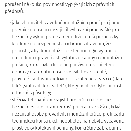
porušení několika povinností vyplývajících z právních
předpisů:
jako zhotovitel stavebně montážních prací pro jinou
právnickou osobu nezajistil vybavení pracoviště pro
bezpečný výkon práce a nedodržel další požadavky
kladené na bezpečnost a ochranu zdraví tím, že
připustil, aby demontáž staré technologie výtahu a
následnou úpravu části výtahové kabiny na montážní
plošinu, která byla dočasně používána za účelem
dopravy materiálu a osob ve výtahové šachtě,
prováděl smluvní zhotovitel – společnost S. s.r.o. (dále
také „smluvní dodavatel“), který není pro tyto činnosti
odborně způsobilý;
stěžovatel rovněž nezajistil pro práci na plošině
bezpečnost a ochranu zdraví při práci ve výšce, když
nezajistil osoby provádějící montážní práce proti pádu
technickou konstrukcí, neboť plošina nebyla vybavena
prostředky kolektivní ochrany, konkrétně zábradlím s