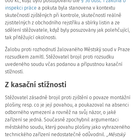
000 Kč, když bylo postupováno dle
§ 36 odst. 1 zákona o
inspekci práce
a pokuta byla stanovena v kontextu
skutečností zjištěných při kontrole, skutečností reálně
zjistitelných z obchodního rejstříku a sbírky listin a ze
sdělení stěžovatele, když byly posuzovány jak polehčující,
tak přitěžující okolnosti.
Žalobu proti rozhodnutí žalovaného Městský soud v Praze
rozsudkem zamítl. Stěžovatel brojil proti rozsudku
uvedeného soudu včas podanou a přípustnou kasační
stížností.
Z kasační stížnosti
Stěžovatel zásadně brojil proti zjištění o povaze montážní
plošiny, resp. co je její povahou, a poukazoval na absenci
odborného vymezení a rovněž na svůj názor, o jaké
zařízení se jedná. Současně zpochybnil argumentaci
městského soudu, který povahu plošiny jako vyhrazeného
technického zařízení nedostatečně odůvodnil.
„Městský