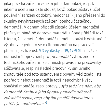
jaká povaha zařízení vznikla jeho demontáží, resp. k
jakému účelu má dále sloužit, když, pokud zůstává účel
používání zařízení obdobný, nedochází k jeho přeřazení do
skupiny nevyhrazených zařízení pouhou částečnou
demontáží. V daném případě zůstala účelem montážní
plošiny minimálně doprava materiálu. Soud přihlédl také
k tomu, že samotná demontáž neměla sloužit k odstranění
výtahu, ale jednalo se o cílenou změnu na pracovní
plošinu. Jestliže ust.
§ 3 vyhlášky č. 19/1979 Sb.
neváže
nutnost mít oprávnění pro
„demontáž“
vyhrazeného
technického zařízení, lze činnosti prováděné pracovníky
stěžovatele, resp. následně pracovníky smluvního
zhotovitele pod toto ustanovení z povahy věci zcela jistě
podřadit, neboť demontáž je totiž nepochybně vždy
součástí montáže, resp. opravy.
„Bylo tedy i na něm, aby
demontáž výtahu a jeho úpravu provedla odborně
způsobilá osoba, resp. aby tím pověřil dodavatele s
6
patřičným oprávněním.“