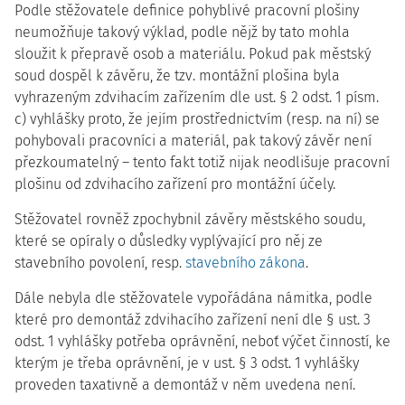
Podle stěžovatele definice pohyblivé pracovní plošiny
neumožňuje takový výklad, podle nějž by tato mohla
sloužit k přepravě osob a materiálu. Pokud pak městský
soud dospěl k závěru, že tzv. montážní plošina byla
vyhrazeným zdvihacím zařízením dle ust. § 2 odst. 1 písm.
c) vyhlášky proto, že jejím prostřednictvím (resp. na ní) se
pohybovali pracovníci a materiál, pak takový závěr není
přezkoumatelný – tento fakt totiž nijak neodlišuje pracovní
plošinu od zdvihacího zařízení pro montážní účely.
Stěžovatel rovněž zpochybnil závěry městského soudu,
které se opíraly o důsledky vyplývající pro něj ze
stavebního povolení, resp.
stavebního zákona
.
Dále nebyla dle stěžovatele vypořádána námitka, podle
které pro demontáž zdvihacího zařízení není dle § ust. 3
odst. 1 vyhlášky potřeba oprávnění, neboť výčet činností, ke
kterým je třeba oprávnění, je v ust. § 3 odst. 1 vyhlášky
proveden taxativně a demontáž v něm uvedena není.