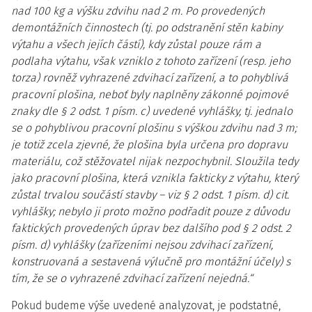
nad 100 kg a výšku zdvihu nad 2 m. Po provedených
demontážních činnostech (tj. po odstranění stěn kabiny
výtahu a všech jejích částí), kdy zůstal pouze rám a
podlaha výtahu, však vzniklo z tohoto zařízení (resp. jeho
torza) rovněž vyhrazené zdvihací zařízení, a to pohyblivá
pracovní plošina, neboť byly naplněny zákonné pojmové
znaky dle § 2 odst. 1 písm. c) uvedené vyhlášky, tj. jednalo
se o pohyblivou pracovní plošinu s výškou zdvihu nad 3 m;
je totiž zcela zjevné, že plošina byla určena pro dopravu
materiálu, což stěžovatel nijak nezpochybnil. Sloužila tedy
jako pracovní plošina, která vznikla fakticky z výtahu, který
zůstal trvalou součástí stavby – viz § 2 odst. 1 písm. d) cit.
vyhlášky; nebylo ji proto možno podřadit pouze z důvodu
faktických provedených úprav bez dalšího pod § 2 odst. 2
písm. d) vyhlášky (zařízeními nejsou zdvihací zařízení,
konstruovaná a sestavená výlučně pro montážní účely) s
tím, že se o vyhrazené zdvihací zařízení nejedná.“
Pokud budeme výše uvedené analyzovat, je podstatné,