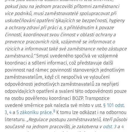
pokud jsou na jednom pracovišti přítomni zaměstnanci
více podniků, musí zaměstnavatelé spolupracovat při
uskutečňování opatření týkajících se bezpečnosti, hygieny
a ochrany zdraví při práci a, s přihlédnutím k povaze
činností, koordinovat svou činnost v oblasti ochrany a
prevence pracovních rizik, vzájemně se informovat o
rizicích a informovat také své zaměstnance nebo zástupce
zaměstnanců.“
Smysl uvedeného spočívá ve vzájemné
koordinaci a sdílení informací, což představuje další
povinnost nad rámec povinností stanovených jednotlivým
zaměstnavatelům, když cíl nespočívá ve vyloučení
odpovědnosti jednotlivých zaměstnavatelů za nepřijetí
odpovídajících opatření a svalení této odpovědnosti pouze
na osobu pověřenou koordinací BOZP. Transpozice
uvedené směrnice pak nalezla své místo v ust.
§ 101 odst.
8
3
,
4
a
5 zákoníku práce
.
K tomu lze odkázat i na odbornou
literaturu.
„Regulace postupu zaměstnavatelů, kteří působí
současně na jednom pracovišti, je zakotvena v
odst. 3
a
4