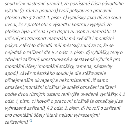
soud však následně uzavřel, že pozůstalé části původního
výtahu (tj. rám a podlaha) tvoří pohyblivou pracovní
plošinu dle § 2 odst. 1, písm. c) vyhlášky. Jako důvod soud
uvedl, že z protokolu o výsledku kontroly vyplývá, že
plošina byla určena i pro dopravu osob a materiálu. O
určení pro transport materiálu má svědčit i montážní
pokyn. Z těchto důvodů měl městský soud za to, že se
nejedná o zařízení dle § 2 odst. 2, písm. d) vyhlášky, tedy o
zdvihací zařízení, konstruovaná a sestavená výlučně pro
montážní účely (montážní stožáry, ramena, nástavby
apod.). Závěr městského soudu je dle stěžovatele
přinejmenším ukvapený a nekonzistentní. Již samo
označení,montážní plošina’ je směsí označení zařízení
podle dvou různých ustanovení výše uvedené vyhlášky: § 2
odst. 1, písm. c) hovoří o pracovní plošině (a označuje ji za
vyhrazené zařízení), § 2 odst. 2, písm. d) hovoří o zařízení
pro montážní účely (která nejsou vyhrazenými
3
zařízeními).“