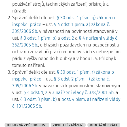
používání strojů, technických zařízení, přístrojů a
nářadí;
Správní delikt dle ust.
§ 30 odst. 1 písm. q) zákona o
inspekci práce
– ust.
§ 4 odst. 1 písm. a) zákona č.
309/2006 Sb.
v návaznosti na povinnosti stanovené v
ust.
§ 3 odst. 1 písm. b)
a
odst. 2
a
§ 4 nařízení vlády č.
362/2005 Sb.
, o bližších požadavcích na bezpečnost a
ochranu zdraví při práci na pracovištích s nebezpečím
pádu z výšky nebo do hloubky a v bodu I. 4. Přílohy k
tomuto nařízení.
Správní delikt dle ust.
§ 30 odst. 1 písm. r) zákona o
inspekci práce
– ust.
§ 3 odst. 2 písm. f) zákona č.
309/2006 Sb.
v návaznosti k povinnostem stanoveným
v ust.
§ 4 odst. 1
,
2
a
3 nařízení vlády č. 378/2001 Sb.
a
ust.
§ 3 odst. 3 písm. b)
a
odst. 4 písm. a) nařízení vlády
č. 101/2005 Sb.
ODBORNÁ ZPŮSOBILOST
ZDVIHACÍ ZAŘÍZENÍ
MONTÁŽNÍ PRÁCE