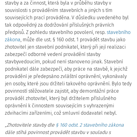
stavby a za činnost, která byla v průběhu stavby v
souvislosti s prováděním stavebních a jiných s tím
souvisejících prací prováděna. V důsledku uvedeného byl
tak odpovědný za dodržování příslušných právních
předpisů. Z pohledu stavebního povolení, resp.
stavebního
zákona
, může dle ust. § 160 odst. 1 provádět stavbu jako
zhotovitel jen stavební podnikatel, který při její realizaci
zabezpečí odborné vedení provádění stavby
stavbyvedoucím, pokud není stanoveno jinak. Stavební
podnikatel dále zabezpečí, aby práce na stavbě, k jejichž
provádění je předepsáno zvláštní oprávnění, vykonávaly
jen osoby, které jsou držiteli takového oprávnění. Bylo tedy
povinností stěžovatele zajistit, aby demontážní práce
prováděl zhotovitel, který byl držitelem příslušného
oprávnění k činnostem souvisejícím s vyhrazenými
zdvihacími zařízeními, což smluvní dodavatel nebyl.
„Zhotovitele stavby dle
§ 160 odst. 2 stavebního zákona
dále stíhá povinnost provádět stavbu v souladu s