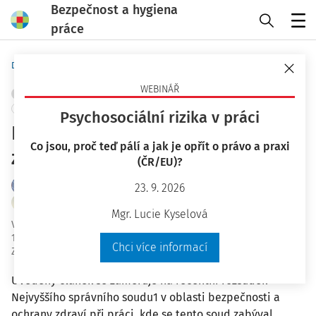
Bezpečnost a hygiena
práce
Menu
Domů
Bezpečnost a hygiena práce
WEBINÁŘ
OBJEKTY A PRACOVIŠTĚ
PRÁCE VE VÝŠCE
STAVEBNICTVÍ
+ PŘIDAT VLASTNÍ
Psychosociální rizika v práci
Rozsah odpovědnosti
Co jsou, proč teď pálí a jak je opřít o právo a praxi
zhotovitele za BOZP
(ČR/EU)?
JUDr. Jaroslav Stádník Ph.D.
23. 9. 2026
Mgr. Petr Kieler
Mgr. Lucie Kyselová
Vydáno
:
8. 3. 2017
17 minut čtení
Chci více informací
Zdroj
:
Bezpečnost a hygiena práce 3/2017
Uvedený článek se zaměřuje na recentní rozsudek
Nejvyššího správního soudu1 v oblasti bezpečnosti a
ochrany zdraví při práci, kde se tento soud zabýval