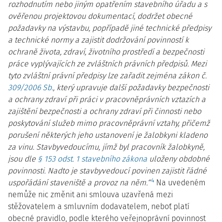
rozhodnutím nebo jiným opatřením stavebního úřadu a s
ověřenou projektovou dokumentací, dodržet obecné
požadavky na výstavbu, popřípadě jiné technické předpisy
a technické normy a zajistit dodržování povinností k
ochraně života, zdraví, životního prostředí a bezpečnosti
práce vyplývajících ze zvláštních právních předpisů. Mezi
tyto zvláštní právní předpisy lze zařadit zejména zákon č.
309/2006 Sb.
, který upravuje další požadavky bezpečnosti
a ochrany zdraví při práci v pracovněprávních vztazích a
zajištění bezpečnosti a ochrany zdraví při činnosti nebo
poskytování služeb mimo pracovněprávní vztahy, přičemž
porušení některých jeho ustanovení je žalobkyni kladeno
za vinu. Stavbyvedoucímu, jímž byl pracovník žalobkyně,
jsou dle
§ 153 odst. 1 stavebního zákona
uloženy obdobné
povinnosti. Nadto je stavbyvedoucí povinen zajistit řádné
4
uspořádání staveniště a provoz na něm.“
Na uvedeném
nemůže nic změnit ani smlouva uzavřená mezi
stěžovatelem a smluvním dodavatelem, neboť platí
obecné pravidlo, podle kterého veřejnoprávní povinnost