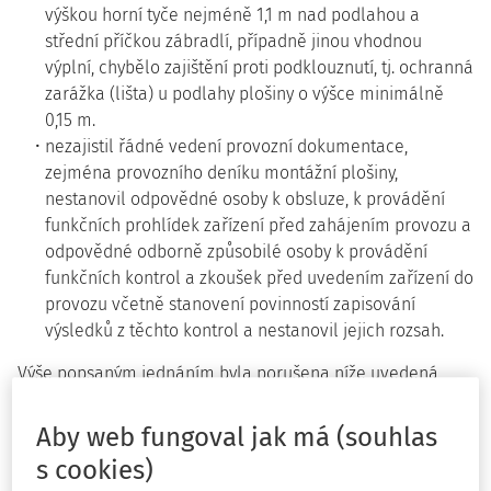
výškou horní tyče nejméně 1,1 m nad podlahou a
střední příčkou zábradlí, případně jinou vhodnou
výplní, chybělo zajištění proti podklouznutí, tj. ochranná
zarážka (lišta) u podlahy plošiny o výšce minimálně
0,15 m.
nezajistil řádné vedení provozní dokumentace,
zejména provozního deníku montážní plošiny,
nestanovil odpovědné osoby k obsluze, k provádění
funkčních prohlídek zařízení před zahájením provozu a
odpovědné odborně způsobilé osoby k provádění
funkčních kontrol a zkoušek před uvedením zařízení do
provozu včetně stanovení povinností zapisování
výsledků z těchto kontrol a nestanovil jejich rozsah.
Výše popsaným jednáním byla porušena níže uvedená
příslušná ustanovení zákona č.
309/2006 Sb.
, a nařízení
vlády č.
378/2001 Sb.
, č.
362/2005 Sb.
, a č.
101/2005 Sb.
Aby web fungoval jak má (souhlas
s cookies)
Zásadní pro posouzení odpovědnosti byla především