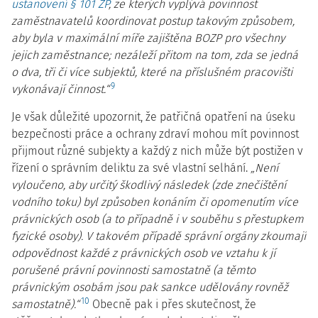
ustanovení § 101 ZP
, ze kterých vyplývá povinnost
zaměstnavatelů koordinovat postup takovým způsobem,
aby byla v maximální míře zajištěna BOZP pro všechny
jejich zaměstnance; nezáleží přitom na tom, zda se jedná
o dva, tři či více subjektů, které na příslušném pracovišti
9
vykonávají činnost.“
Je však důležité upozornit, že patřičná opatření na úseku
bezpečnosti práce a ochrany zdraví mohou mít povinnost
přijmout různé subjekty a každý z nich může být postižen v
řízení o správním deliktu za své vlastní selhání.
„Není
vyloučeno, aby určitý škodlivý následek (zde znečištění
vodního toku) byl způsoben konáním či opomenutím více
právnických osob (a to případně i v souběhu s přestupkem
fyzické osoby). V takovém případě správní orgány zkoumají
odpovědnost každé z právnických osob ve vztahu k jí
porušené právní povinnosti samostatně (a těmto
právnickým osobám jsou pak sankce udělovány rovněž
10
samostatně).“
Obecně pak i přes skutečnost, že