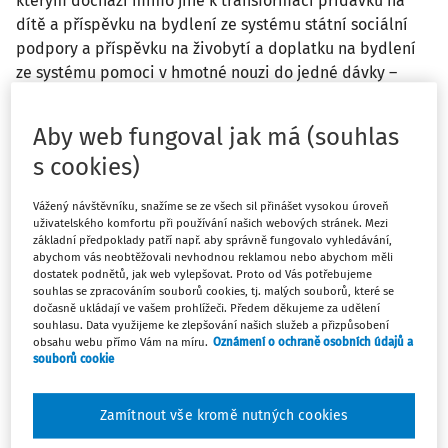
kterým dochází mimo jiné k transformaci přídavku na
dítě a příspěvku na bydlení ze systému státní sociální
podpory a příspěvku na živobytí a doplatku na bydlení
ze systému pomoci v hmotné nouzi do jedné dávky –
dávky státní sociální pomoci, je nezbytné upravit zákony,
které jsou uvedenou úpravou dotčeny. Součástí dávky
Aby web fungoval jak má (souhlas
státní sociální pomoci budou složky bydlení, živobytí,
s cookies)
dítě a pracovní bonus. Zákon č. 152/2025 Sb. obsahuje
celkem 44 částí, z toho vyplývá, že mění celkem 42
Vážený návštěvníku, snažíme se ze všech sil přinášet vysokou úroveň
zákonů a mimo jiné i zákon č. 326/1999 Sb., o pobytu
uživatelského komfortu při používání našich webových stránek. Mezi
cizinců na území České republiky a o změně některých
základní předpoklady patří např. aby správně fungovalo vyhledávání,
abychom vás neobtěžovali nevhodnou reklamou nebo abychom měli
zákonů a zákon č. 435/2004 Sb., o zaměstnanosti. Kromě
dostatek podnětů, jak web vylepšovat. Proto od Vás potřebujeme
objasnění změny, která nastane uvedeného 1. října 2025
souhlas se zpracováním souborů cookies, tj. malých souborů, které se
dočasně ukládají ve vašem prohlížeči. Předem děkujeme za udělení
si připomeneme, co vše musí zaměstnavatel při
souhlasu. Data využijeme ke zlepšování našich služeb a přizpůsobení
zaměstnávání cizince zařídit z hlediska BOZP.
obsahu webu přímo Vám na míru.
Oznámení o ochraně osobních údajů a
souborů cookie
Právní východiska zaměstnávání
Zamítnout vše kromě nutných cookies
cizinců v ČR