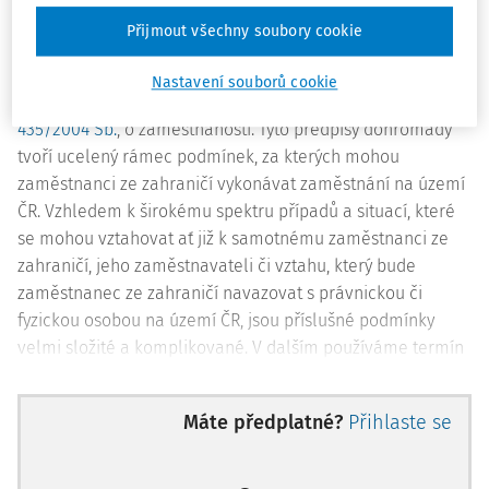
Problematiku zaměstnávání cizinců v ČR řeší v rámci
Přijmout všechny soubory cookie
českého právního řádu především dva zákony, kterými
jsou zákon č.
326/1999 Sb.
, o pobytu cizinců na území
Nastavení souborů cookie
České republiky a o změně některých zákonů a zákon č.
435/2004 Sb.
, o zaměstnanosti. Tyto předpisy dohromady
tvoří ucelený rámec podmínek, za kterých mohou
zaměstnanci ze zahraničí vykonávat zaměstnání na území
ČR. Vzhledem k širokému spektru případů a situací, které
se mohou vztahovat ať již k samotnému zaměstnanci ze
zahraničí, jeho zaměstnavateli či vztahu, který bude
zaměstnanec ze zahraničí navazovat s právnickou či
fyzickou osobou na území ČR, jsou příslušné podmínky
velmi složité a komplikované. V dalším používáme termín
„cizinec“ pouze pro občany tzv. třetích států a termín
„občan EU“ pro občany členských států EU, EHP a
Máte předplatné?
Přihlaste se
Švýcarska.
Tuto situaci neusnadňuje ani okolnost, že ČR je součástí EU,