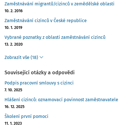
Zaměstnávání migrantů/cizinců v zemědělské oblasti
Zákon o pobytu cizinců
10. 2. 2016
Zákon o pobytu cizinců
je stěžejním předpisem
Zaměstnávání cizinců v České republice
cizineckého práva a lze v něm tedy nalézt základní úpravu
10. 1. 2019
pobytových povolení v oblasti zaměstnávání cizinců. Jsou
Vybrané poznatky z oblasti zaměstnávání cizinců
zde upraveny veškeré podmínky a postupy pro získávání
13. 2. 2020
povolení k pobytům za účelem zaměstnání. Tato pravidla
stanoví, o jaký typ pobytového povolení si vůbec může
Zobrazit vše (18)
cizinec v dané situaci požádat, jaké dokumenty a v jaké
formě je povinen k žádosti doložit, a samozřejmě také
Související otázky a odpovědi
upravují celý postup od podání žádosti až po převzetí
daného pobytového povolení. V tomto smyslu
zákon o
Podpis pracovní smlouvy s cizinci
pobytu cizinců
upravuje jako základní a výchozí typ
7. 10. 2025
pobytového povolení zaměstnaneckou kartu. Dál jsou zde
Hlášení cizinců: oznamovací povinnost zaměstnavatele
obecně upraveny některé související povinnosti cizinců,
16. 12. 2025
které jim z pobytu na území ČR vyplývají (např. povinnost
oh
Školení první pomoci
11. 1. 2023