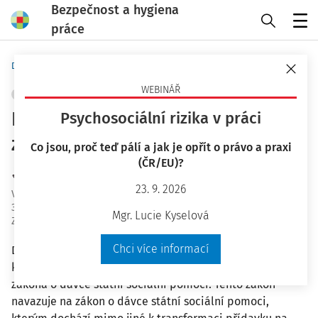
Bezpečnost a hygiena
práce
Menu
Domů
Bezpečnost a hygiena práce
WEBINÁŘ
PRACOVNÍ PRÁVO
+ PŘIDAT VLASTNÍ
Ke změnám v právní úpravě
Psychosociální rizika v práci
zaměstnávání cizinců
Co jsou, proč teď pálí a jak je opřít o právo a praxi
(ČR/EU)?
JUDr. Eva Dandová
23. 9. 2026
Vydáno
:
13. 10. 2025
32 minut čtení
Mgr. Lucie Kyselová
Zdroj
:
Bezpečnost a hygiena práce 10/2025
Chci více informací
Dne 1. října 2025 nabývá účinnosti zákon č. 152/2025 Sb.,
kterým se mění některé zákony v souvislosti s přijetím
zákona o dávce státní sociální pomoci. Tento zákon
navazuje na zákon o dávce státní sociální pomoci,