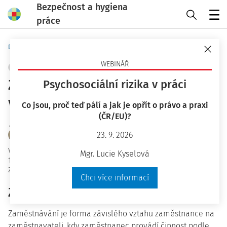
Bezpečnost a hygiena
práce
Menu
Domů
Bezpečnost a hygiena práce
WEBINÁŘ
ZEMĚDĚLSTVÍ A LESNICTVÍ
+ PŘIDAT VLASTNÍ
Zaměstnávání migrantů/cizinců
Psychosociální rizika v práci
v zemědělské oblasti
Co jsou, proč teď pálí a jak je opřít o právo a praxi
(ČR/EU)?
Ing. Marek Nechvátal Ph.D.
23. 9. 2026
Mgr. et Mgr. Josef Senčík
Vydáno
:
10. 2. 2016
Mgr. Lucie Kyselová
19 minut čtení
Zdroj
:
Bezpečnost a hygiena práce 2/2016
Chci více informací
Zaměstnávání
Zaměstnávání je forma závislého vztahu zaměstnance na
zaměstnavateli, kdy zaměstnanec provádí činnost podle