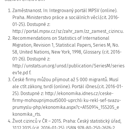
Zaměstnanost. In: Integrovaný portál MPSV (online).
Praha. Ministerstvo práce a sociálních věcí.(cit. 2016-
01-25). Dostupné z:
http://portal.mpsv.cz/sz/zahr_zam/zz_zamest_cizincu.
Recommendations on Statistics of International
Migration, Revision 1, Statistical Papers, Series M, No.
58, United Nations, New York, 1998, Glossary. (cit. 2016-
01-26). Dostupné z:
http://unstats.un.org/unsd/publication/SeriesM/seriesm
ev1e.pd f.
České firmy můžou přijmout až 5 000 migrantů. Musí
ale ctít zákony, tvrdí (online). Portál iDnes.(cit. 2016-01-
25). Dostupné z: http://ekonomika.idnes.cz/ceske-
firmy-mohouprijmout5000-uprchli ku-rekl-sef-svazu-
prumyslu-php/ekonomika.aspx?c=A150914_155205_e
konomika_rts.
Život cizinců v ČR – 2015. Praha: Český statistický úřad,
31.12.2015 (cit. 2016-01-25). ISBN 978-80-250-2676-2.