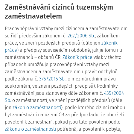
Zaměstnávání cizinců tuzemským
zaměstnavatelem
Pracovněprávní vztahy mezi cizincem a zaměstnavatelem
se řídí především zákonem č.
262/2006 Sb.
, zákoníkem
práce, ve znění pozdějších předpisů (dále jen
zákoník
práce
) a předpisy souvisejícími obdobně, jak je tomu i u
zaměstnanců – občanů ČR.
Zákoník práce
však v těchto
případech umožňuje pracovněprávní vztahy mezi
zaměstnancem a zaměstnavatelem upravit odchylně
podle zákona č.
375/2015 Sb.
, o mezinárodním právu
soukromém, ve znění pozdějších předpisů). Podmínky
zaměstnávání jsou stanoveny dále zákonem č.
435/2004
Sb.
o zaměstnanosti, ve znění pozdějších předpisů (dále
jen
zákon o zaměstnanosti
), podle kterého cizinci mohou
být zaměstnáni na území ČR za předpokladu, že obdrželi
povolení k zaměstnání, pokud jsou tato povolení podle
zákona o zaměstnanosti
potřebná, a povolení k pobytu,