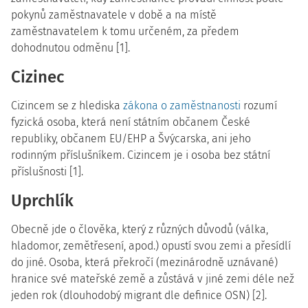
pokynů zaměstnavatele v době a na místě
zaměstnavatelem k tomu určeném, za předem
dohodnutou odměnu [1].
Cizinec
Cizincem se z hlediska
zákona o zaměstnanosti
rozumí
fyzická osoba, která není státním občanem České
republiky, občanem EU/EHP a Švýcarska, ani jeho
rodinným příslušníkem. Cizincem je i osoba bez státní
příslušnosti [1].
Uprchlík
Obecně jde o člověka, který z různých důvodů (válka,
hladomor, zemětřesení, apod.) opustí svou zemi a přesídlí
do jiné. Osoba, která překročí (mezinárodně uznávané)
hranice své mateřské země a zůstává v jiné zemi déle než
jeden rok (dlouhodobý migrant dle definice OSN) [2].