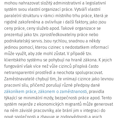
mohou nahrazovat složitý administrativní a legislativní
systém svou vlastní organizací práce. Vytváří vlastní
paralelní strukturu v rámci místního trhu práce, která je
rigidně zakořeněna a ovlivňuje i další faktory, jako jsou
ceny práce, ceny služeb apod. Takové organizace se
prezentují jako tzv. zprostředkovatelny práce nebo
podnikatelský servis. Jsou rychlou, snadnou a někdy
jedinou pomocí, kterou cizinec s nedostatkem informací
může využít, aby zde mohl zůstat. V případě tzv.
klientského systému se pohybují na hraně zákona. K jejich
fungování však více než vůle cizinců přispívá často
netransparentní prostředí a neochota spolupracovat.
Zaměstnavatelé chybují tím, že vnímají cizince jako levnou
pracovní sílu, přičemž porušují různé předpisy dané
zákoníkem práce
,
zákonem o zaměstnanosti
, pravidla
týkající se minimální mzdy, bezpečnosti práce apod. Tento
systém nejenže z ekonomických migrantů může generovat
na něm závislé pracovníky, ale brání jim v integraci do
nové společnosti a zbavuje je zodpovědnosti a jejich