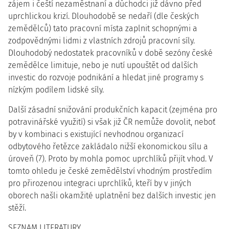
zájem i čeští nezaměstnaní a důchodci již dávno před
uprchlickou krizí. Dlouhodobě se nedaří (dle českých
zemědělců) tato pracovní místa zaplnit schopnými a
zodpovědnými lidmi z vlastních zdrojů pracovní síly.
Dlouhodobý nedostatek pracovníků v době sezóny české
zemědělce limituje, nebo je nutí upouštět od dalších
investic do rozvoje podnikání a hledat jiné programy s
nízkým podílem lidské síly.
Další zásadní snižování produkčních kapacit (zejména pro
potravinářské využití) si však již ČR nemůže dovolit, neboť
by v kombinaci s existující nevhodnou organizací
odbytového řetězce zakládalo nižší ekonomickou sílu a
úroveň (7). Proto by mohla pomoc uprchlíků přijít vhod. V
tomto ohledu je české zemědělství vhodným prostředím
pro přirozenou integraci uprchlíků, kteří by v jiných
oborech našli okamžité uplatnění bez dalších investic jen
stěží.
SEZNAM LITERATURY