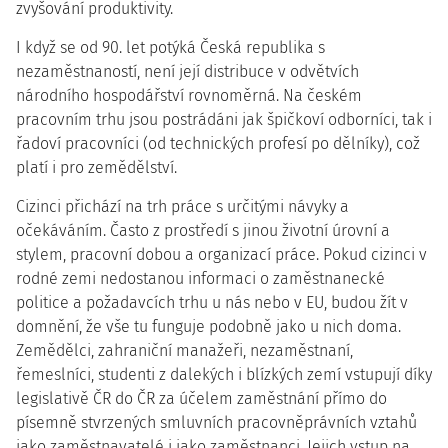
zvyšování produktivity.
I když se od 90. let potýká Česká republika s
nezaměstnaností, není její distribuce v odvětvích
národního hospodářství rovnoměrná. Na českém
pracovním trhu jsou postrádáni jak špičkoví odborníci, tak i
řadoví pracovníci (od technických profesí po dělníky), což
platí i pro zemědělství.
Cizinci přichází na trh práce s určitými návyky a
očekáváním. Často z prostředí s jinou životní úrovní a
stylem, pracovní dobou a organizací práce. Pokud cizinci v
rodné zemi nedostanou informaci o zaměstnanecké
politice a požadavcích trhu u nás nebo v EU, budou žít v
domnění, že vše tu funguje podobně jako u nich doma.
Zemědělci, zahraniční manažeři, nezaměstnaní,
řemeslníci, studenti z dalekých i blízkých zemí vstupují díky
legislativě ČR do ČR za účelem zaměstnání přímo do
písemně stvrzených smluvních pracovněprávních vztahů
jako zaměstnavatelé i jako zaměstnanci. Jejich vstup na