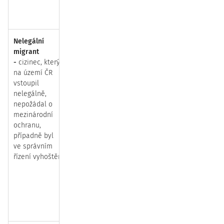
zák
Nelegální
Zaměstnání cizince
není možné.
V přípa
migrant
právníc
-
cizinec, který
se zam
na území ČR
dopoušt
vstoupil
deliktu
nelegálně,
[nejzáv
nepožádal o
umožně
mezinárodní
nelegál
ochranu,
cizince 
případně byl
uprchlí
ve správním
písm. e
řízení vyhoštěn
435/200
zaměst
nebo t
činu a 
riziku 
sankcí.