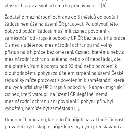
vlastních práv a svobod na trhu pracovních sil [6].
Žadatel o mezinárodní ochranu do 6 měsíců od podání
žádosti nemůže na území ČR pracovat. Po uplynutí této
doby od podání žádosti musí mít cizinec povolení k
zaměstnání od krajské pobočky ÚP ČR bez testu trhu práce.
Cizinec s udělenou mezinárodní ochranou má volný
přístup na trh práce bez omezení. Cizinec, kterému nebyla
mezinárodní ochrana udělena, nebo o ní nepožádal, ale
má platné vízum k pobytu nad 90 dnů nebo povolení k
dlouhodobému pobytu za účelem strpění na území České
republiky může pracovat s povolením k zaměstnání, které
mu vydá příslušný ÚP (krajská pobočka). Naopak migrující
cizinec, který vstoupil na území ČR ilegálně, nemá
mezinárodní ochranu ani povolení k pobytu, příp. byl
vyhoštěn, nemůže být zaměstnán [1].
Ekonomičtí migranti, kteří do ČR přijeli na základě činnosti
převaděčských skupin, přijíždějí s mylnými představami a