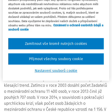
Jako zaměstnanci vstupují cizinci na trh práce buď přímo
abychom vás neobtěžovali nevhodnou reklamou nebo abychom měli
dostatek podnětů, jak web vylepšovat. Proto od Vás potřebujeme
jako odborníci na základě zvláštního povolení k
souhlas se zpracováním souborů cookies, tj. malých souborů, které se
zaměstnání v konkrétní zemi Evropské unie, o které má
dočasně ukládají ve vašem prohlížeči. Předem děkujeme za udělení
souhlasu. Data využijeme ke zlepšování našich služeb a přizpůsobení
zájem, nebo na základě povolení k zaměstnání. Bez tohoto
obsahu webu přímo Vám na míru.
Oznámení o ochraně osobních údajů a
povolení nelze být zaměstnán. Toto povolení je vydáváno
souborů cookie
na konkrétní pracovní místo a pozici. Při změně musí
cizinci žádat o nové pracovní povolení. V posledních
Zamítnout vše kromě nutných cookies
měsících velká část migrujících cizinců vstupuje na území
ČR i za jiným účelem pobytu, než je zaměstnání (sloučení
rodiny, podnikání, studium, žadatelé o azyl apod.), a to je
Přijmout všechny soubory cookie
například průchod do Spolkové republiky Německo aj [8].
Nastavení souborů cookie
Od roku 2004 až do roku 2013 měl počet žadatelů o
mezinárodní ochranu přicházejících do České republiky
klesající trend. Zatímco v roce 2003 dosáhl počet žadatelů
o mezinárodní ochranu 11 400 osob, v roce 2013 činil již
pouhých 707 osob. V roce 2014, v souvislosti s pokračující
uprchlickou krizí, však počet osob žádajících o
mezinárodní ochranu v České republice vzrostl na 1 156. V