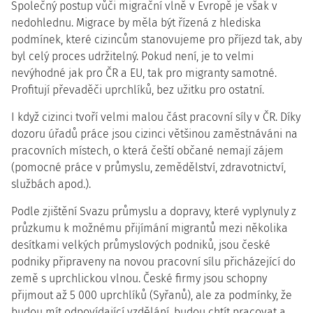
Společný postup vůči migrační vlně v Evropě je však v
nedohlednu. Migrace by měla být řízená z hlediska
podmínek, které cizincům stanovujeme pro příjezd tak, aby
byl celý proces udržitelný. Pokud není, je to velmi
nevýhodné jak pro ČR a EU, tak pro migranty samotné.
Profitují převaděči uprchlíků, bez užitku pro ostatní.
I když cizinci tvoří velmi malou část pracovní síly v ČR. Díky
dozoru úřadů práce jsou cizinci většinou zaměstnáváni na
pracovních místech, o která čeští občané nemají zájem
(pomocné práce v průmyslu, zemědělství, zdravotnictví,
službách apod.).
Podle zjištění Svazu průmyslu a dopravy, které vyplynuly z
průzkumu k možnému přijímání migrantů mezi několika
desítkami velkých průmyslových podniků, jsou české
podniky připraveny na novou pracovní sílu přicházející do
země s uprchlickou vlnou. České firmy jsou schopny
přijmout až 5 000 uprchlíků (Syřanů), ale za podmínky, že
budou mít odpovídající vzdělání, budou chtít pracovat a