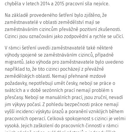
chyběla v letech 2014 a 2015 pracovní síla nejvíce.
Na základě provedeného šetření bylo zjištěno, že
zaměstnavatelé v oblasti zemědělství mají se
zaměstnáváním cizincům převážně pozitivní zkušenosti.
Cizinci jsou označováni jako zodpovědní a rychle se učící.
V rámci šetření uvedli zaměstnavatelé také některé
výhody spojené se zaměstnáváním cizinců, případně
migrantů. Jako výhoda pro zaměstnavatele bylo uvedeno
například to, že tito cizinci pocházejí z převážně
zemědělských oblastí. Nemají přehnané mzdové
požadavky, nepotřebují umět česky, nebojí se práce o
svátcích a v době sezónních prací nemají problém s
přesčasy. Nebojí se manuálních prací, jsou zruční, nevadí
jim výkyvy počasí. Z pohledu bezpečnosti práce nemají
vyšší incidenci výskytu úrazů a poranění vzniklých během
pracovních operací. Celková spokojenost s cizinci je velmi
vysoká. Jejich zaškolení do pracovních činností v rámci