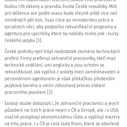
budou ctít zákony a pravidla života České republiky. Míst
pro běžence ale podle svazu bude zřejmě ještě více než
zmíněných pět tisíc. Svaz chce po ministerstvu práce a
sociálních věcí, aby podpořilo rekvalifikační programy a
agentury pro uprchlíky, které by nabídly mimo jiné i kurzy
českého jazyka [3].
České podniky nyní trápí nedostatek zejména technických
profesí. Firmy preferují zahraniční pracovníky, kteří mají
technické vzdělání, umí anglicky a jsou ochotni se
rekvalifikovat. Jak vyplívá z ankety mezi zaměstnavateli a
personálními agenturami je však překážkou především
jazyková bariéra a velmi zdlouhavý proces získání
pracovního povolení [3].
Existují studie dokazující, že zahraniční pracovníci a jejich
působení na trzích práce nejen v ČR a Evropě, ale i v USA,
značně prospívají ekonomickému růstu a vyplňují mezery
na trhu práce. I v ČR je celá řada firem, které se otevřeně