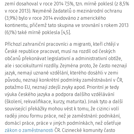
zemí dosahoval v roce 2014 7,5%, tzn. mírně poklesl (z 8,5%
v roce 2013). Nejméně žadatelů o mezinárodní ochranu
(3,9%) bylo v roce 2014 evidováno z amerického
kontinentu, přičemž tato skupina ve srovnání s rokem 2013
(6,1%) také mírně poklesla [4,5].
Příchozí zahraniční pracovníci a migranti, kteří chtějí v
České republice pracovat, musí na rozdíl od českých
občanů překonávat legislativní a administrativní obtíže,
ale i sociokulturní rozdíly. Zejména proto, že často neznají
jazyk, nemají uznané vzdělání, kterého dosáhli v zemi
původu, neznají konkrétní podmínky zaměstnávání v ČR,
potažmo EU, neznají zdejší zvyky apod. Prioritní je tedy
výuka českého jazyka a podpora dalšího vzdělávání
(školení, rekvalifikace, kurzy, maturita). Jinak tyto a další
související překážky mohou vést k tomu, že cizinci volí
raději jinou formu práce, než je zaměstnání: podnikání,
domácí práce, práce v jiných podmínkách, než ošetřuje
zákon o zaměstnanosti
ČR. Cizinecké komunity často