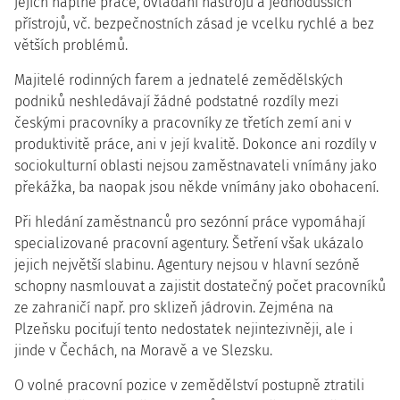
jejich náplně práce, ovládání nástrojů a jednodušších
přístrojů, vč. bezpečnostních zásad je vcelku rychlé a bez
větších problémů.
Majitelé rodinných farem a jednatelé zemědělských
podniků neshledávají žádné podstatné rozdíly mezi
českými pracovníky a pracovníky ze třetích zemí ani v
produktivitě práce, ani v její kvalitě. Dokonce ani rozdíly v
sociokulturní oblasti nejsou zaměstnavateli vnímány jako
překážka, ba naopak jsou někde vnímány jako obohacení.
Při hledání zaměstnanců pro sezónní práce vypomáhají
specializované pracovní agentury. Šetření však ukázalo
jejich největší slabinu. Agentury nejsou v hlavní sezóně
schopny nasmlouvat a zajistit dostatečný počet pracovníků
ze zahraničí např. pro sklizeň jádrovin. Zejména na
Plzeňsku pociťují tento nedostatek nejintezivněji, ale i
jinde v Čechách, na Moravě a ve Slezsku.
O volné pracovní pozice v zemědělství postupně ztratili