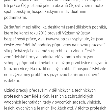
trh práce ČR, je stejně jako u občanů ČR, ovlivněn mnoha
společenskými, hospodářskými i individuálními
podmínkami.
Ze šetření mezi několika desítkami zemědělských podniků,
které ke konci roku 2015 provedl Výzkumný ústav
bezpečnosti práce, v.v.i. (www.vubp.cz), vyplynulo, že jsou
české zemědělské podniky připraveny na novou pracovní
sílu přicházející do země s uprchlickou vlnou. České
zemědělské firmy a podnikatelé v tomto oboru jsou
schopny přijmout od několik set až po první tisíce migrantů
(možno i více). Na rozdíl od jiných oblastí hospodářství zde
není významný problém s jazykovou bariérou či úrovní
vzdělání.
Cizinci pracují především v dělnických a technických
profesích v zemědělských, lesních a zahradnických
výrobních jednotkách, tedy v ovocných sadech, vinicích,
lesích, ovocných a lesních školkách atd. V těchto profesích