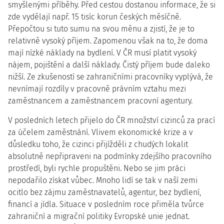
smyšlenými příběhy. Před cestou dostanou informace, že si
zde vydělají např. 15 tisíc korun českých měsíčně.
Přepočtou si tuto sumu na svou měnu a zjistí, že je to
relativně vysoký příjem. Zapomenou však na to, že doma
mají nízké náklady na bydlení. V ČR musí platit vysoký
nájem, pojištění a další náklady. Čistý příjem bude daleko
nižší. Ze zkušeností se zahraničními pracovníky vyplývá, že
nevnímají rozdíly v pracovně právním vztahu mezi
zaměstnancem a zaměstnancem pracovní agentury.
V posledních letech přijelo do ČR množství cizinců za prací
za účelem zaměstnání. Vlivem ekonomické krize a v
důsledku toho, že cizinci přijížděli z chudých lokalit
absolutně nepřipraveni na podmínky zdejšího pracovního
prostředí, byli rychle propuštěni. Nebo se jim práci
nepodařilo získat vůbec. Mnoho lidí se tak v naší zemi
ocitlo bez zájmu zaměstnavatelů, agentur, bez bydlení,
financí a jídla. Situace v posledním roce přiměla tvůrce
zahraniční a migrační politiky Evropské unie jednat.