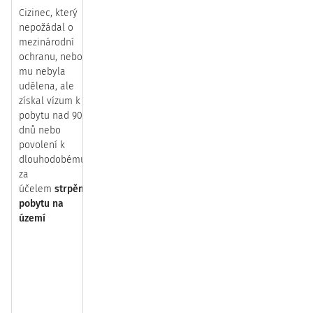
Cizinec, který
Cizinec musí mít platné
povolení k
Nah
nepožádal o
zaměstnání
vydávané krajskou
vol
mezinárodní
pobočkou Úřadu práce ČR bez tzv.
pra
ochranu, nebo
trestu trhu práce [
§ 97 písm. d)
nebo
mís
mu nebyla
e) zákona č.
435/2004 Sb.
, o
kra
udělena, ale
zaměstnanosti]
pob
získal vízum k
(dl
pobytu nad 90
zák
dnů nebo
č.
4
povolení k
o
dlouhodobému
zam
za
Inf
účelem
strpění
pov
pobytu na
kra
území
pob
(dl
zák
č.
4
o
zam
Sta