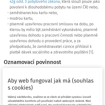
42g odst. 3 pobytového zákona
, která slouží pouze jako
povolení k dlouhodobému pobytu na území ČR) nebo,
zaměstnaneckou kartu nebo,
modrou kartu,
písemně uzavřenou pracovní smlouvu na dobu, po
kterou by mělo být zaměstnání vykonáváno, písemně
uzavřenou dohodu o pracovní činnosti nebo písemně
uzavřenou dohodu o provedení práce, a za
předpokladu, že zaměstnavatel cizince přihlásil k
platbě dávek sociálního a zdravotního pojištění [1].
Oznamovací povinnost
Zaměstnavatel je povinen o nástupu cizince do
zaměstnání písemně informovat příslušnou krajskou
Aby web fungoval jak má (souhlas
pobočku ÚP nejpozději v den nástupu této osoby k výkonu
s cookies)
práce [1].
Vážený návštěvníku, snažíme se ze všech sil přinášet vysokou úroveň
Zaměstnávání uprchlíků
uživatelského komfortu při používání našich webových stránek. Mezi
základní předpoklady patří např. aby správně fungovalo vyhledávání,