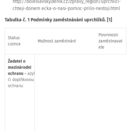
http://boleslavsky.denik.cz/zpravy_region/uprchlici-
chteji-donem ecka-o-nasi-pomoc-prilis-nestoji.html
Tabulka č. 1 Podmínky zaměstnávání uprchlíků. [1]
Povinnosti
Status
Možnost zaměstnání
zaměstnavat
cizince
ele
Žadatel o
do 6
Zaměstnání
V přípa
mezinárodní
měsíců
ode
cizince
není možné
[
§
právní
ochranu -
azyl
dne podání
99 písm. a) zákona
č.
se zam
či doplňkovou
žádosti
435/2004 Sb.
, o
dopoušt
ochranu
zaměstnanosti
deliktu
[nejzáv
umožně
nelegál
cizince 
uprchlí
písm. e
435/200