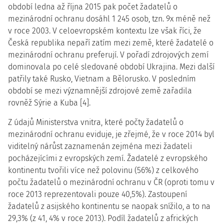
období ledna až října 2015 pak počet žadatelů o
mezinárodní ochranu dosáhl 1 245 osob, tzn. 9x méně než
v roce 2003. V celoevropském kontextu lze však říci, že
Česká republika nepaří zatím mezi země, které žadatelé o
mezinárodní ochranu preferují. V pořadí zdrojových zemí
dominovala po celé sledované období Ukrajina. Mezi další
patřily také Rusko, Vietnam a Bělorusko. V posledním
období se mezi významnější zdrojové země zařadila
rovněž Sýrie a Kuba [4].
Z údajů Ministerstva vnitra, které počty žadatelů o
mezinárodní ochranu eviduje, je zřejmé, že v roce 2014 byl
viditelný nárůst zaznamenán zejména mezi žadateli
pocházejícími z evropských zemí. Žadatelé z evropského
kontinentu tvořili více než polovinu (56%) z celkového
počtu žadatelů o mezinárodní ochranu v ČR (oproti tomu v
roce 2013 reprezentovali pouze 40,5%). Zastoupení
žadatelů z asijského kontinentu se naopak snížilo, a to na
29,3% (z 41, 4% v roce 2013). Podíl žadatelů z afrických